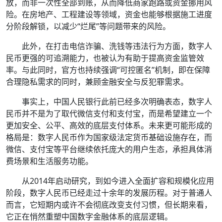
放，而非一次性全部到账，从而降低商家跑路或资金挪用风
险。在房地产、工程建设等领域，资金也能够根据施工进度
分阶段解锁，以减少“烂尾”等问题带来的风险。
此外，在打击电信诈骗、洗钱等违法行为方面，数字人
民币更强的可追溯能力，也被认为有助于提高资金监管效
率。与此同时，官方也持续强调“可控匿名”机制，即在保障
合理隐私需求的同时，兼顾金融安全与反犯罪需求。
事实上，中国人民银行此前已经多次明确表态，数字人
民币并不是为了取代微信支付和支付宝，而是希望建立一个
更加安全、公平、高效的底层支付体系。未来更可能形成的
格局是：数字人民币作为国家级法定货币基础设施存在，而
微信、支付宝等平台继续依托庞大的用户生态，承担具体消
费场景和生活服务功能。
从2014年启动研究，到如今进入全面扩容和规模化应用
阶段，数字人民币已经走过十余年的发展历程。对于普通人
而言，它短期内或许不会彻底改变支付习惯，但长期来看，
它正在悄然重塑中国数字金融体系的底层逻辑。