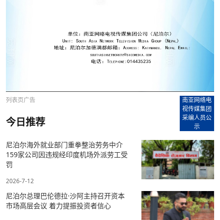
列表页广告
南亚网络电
视传媒集团
采编人员公
今日推荐
示
尼泊尔海外就业部门重拳整治劳务中介
159家公司因违规经印度机场外派劳工受
罚
2026-7-12
尼泊尔总理巴伦德拉·沙阿主持召开资本
市场高层会议 着力提振投资者信心