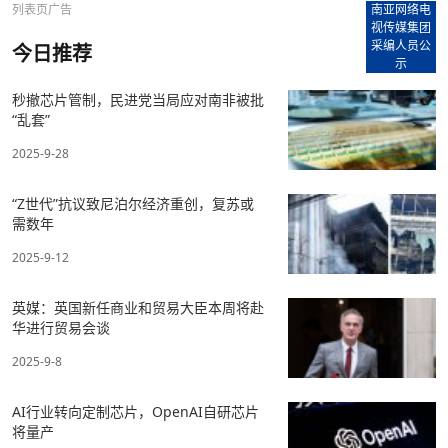
列表页广告
南亚网络电
视传媒集团
采编人员公
今日推荐
示
秒撤芯片管制，民进党当局应对南非被批
“乱套”
2025-9-28
“Z世代”抗议致尼泊尔经济重创，复苏或
需数年
2025-9-12
英媒：英国新任商业和贸易大臣本周将赴
华进行贸易会谈
2025-9-8
AI行业转向定制芯片，OpenAI自研芯片
将量产