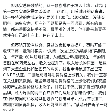
但现实总是残酷的。从一颗咖啡种子埋入土壤，到结出
第一颗果实通常需要整整3年。这3年，用蔡晴开的话来说，
比一杯特浓的意式浓缩还要苦上100倍。缺水灌溉，没钱买
肥料，病虫灾害，所有的问题都是头一回遇到，所有的事
情，都来得那么措手不及。最困难的时候，他干脆带着妻子
就住在自己的卡车上，住在了山上。
但蔡晴开没有放弃，经过改良和专业提升，蔡晴开终于
收获了第一批咖啡果实。“从第一次交货仅7袋咖啡鲜果到现
在一年产量160吨咖啡鲜果，从经历过亏损到现在一年的销
售额在80万元左右，收入也提升了。收入增长的原因一是遇
到了大型企业比如星巴克的购买，我也申请参加了星巴克
C.A.F.E.认证，二则是与咖啡期货价格上涨有关，我们一直都
在关注期货数据，这些年咖啡期货价格的上涨让我们咖农整
体的产品出售价格也上涨了，目前我不仅拥有了自己的咖啡
品牌，还为周围的两三百户农户们建起了咖啡合作社，我们
在种植的同时也收购其他咖农的咖啡鲜果，然后进行加工，
增加附加值再出售，收入还能继续增加。”蔡晴开告诉第一财
经记者。