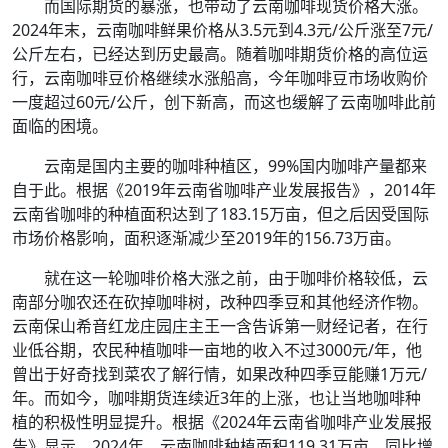
而国际期货的暴涨，也带动了云南咖啡现货价格大涨。
2024年末，云南咖啡鲜果价格从3.5元到4.3元/公斤涨至7元/
公斤左右，已经达到历史最高。随着咖啡期货价格的高位运
行，云南咖啡豆价格继续水涨船高，今年咖啡豆市场收购价
一度超过60元/公斤，创下新高，而这也缓解了云南咖啡此前
面临的困境。
云南是国内主要的咖啡种植区，99%国内咖啡产量都来
自于此。根据《2019年云南省咖啡产业发展报告》，2014年
云南省咖啡的种植面积达到了183.15万亩，但之后因受国际
市场价格影响，面积逐渐减少至2019年的156.73万亩。
就在这一轮咖啡价格大涨之前，由于咖啡价格较低，云
南部分咖农还在砍掉咖啡树，改种四季豆和其他经济作物。
云南保山希音红龙庄园庄主王一含告诉第一财经记者，在行
业低谷期，农民种植咖啡一亩地的收入不过3000元/年，他
曾出于好奇找到菜农了解行情，如果改种四季豆能赚1万元/
年。而如今，咖啡期货连续近3年的上涨，也让当地咖啡种
植的积极性明显提升。根据《2024年云南省咖啡产业发展报
告》显示，2024年，云南咖啡种植面积119.31万亩，同比增