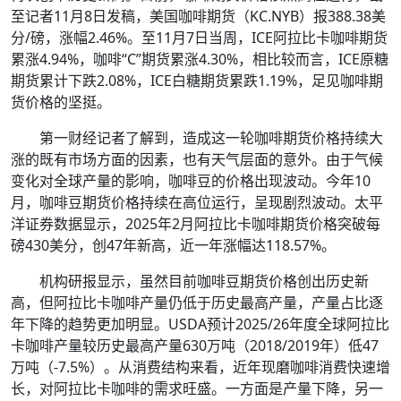
至记者11月8日发稿，美国咖啡期货（KC.NYB）报388.38美
分/磅，涨幅2.46%。至11月7日当周，ICE阿拉比卡咖啡期货
累涨4.94%，咖啡“C”期货累涨4.30%，相比较而言，ICE原糖
期货累计下跌2.08%，ICE白糖期货累跌1.19%，足见咖啡期
货价格的坚挺。
第一财经记者了解到，造成这一轮咖啡期货价格持续大
涨的既有市场方面的因素，也有天气层面的意外。由于气候
变化对全球产量的影响，咖啡豆的价格出现波动。今年10
月，咖啡豆期货价格持续在高位运行，呈现剧烈波动。太平
洋证券数据显示，2025年2月阿拉比卡咖啡期货价格突破每
磅430美分，创47年新高，近一年涨幅达118.57%。
机构研报显示，虽然目前咖啡豆期货价格创出历史新
高，但阿拉比卡咖啡产量仍低于历史最高产量，产量占比逐
年下降的趋势更加明显。USDA预计2025/26年度全球阿拉比
卡咖啡产量较历史最高产量630万吨（2018/2019年）低47
万吨（-7.5%）。从消费结构来看，近年现磨咖啡消费快速增
长，对阿拉比卡咖啡的需求旺盛。一方面是产量下降，另一