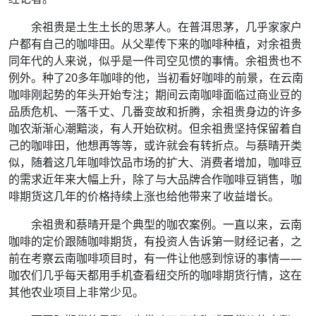
余祖贵是土生土长的思茅人。在普洱思茅，几乎家家户
户都有自己的咖啡田。从父辈传下来的咖啡种植，对余祖贵
同年代的人来说，似乎是一件司空见惯的事情。余祖贵也不
例外。种了20多年咖啡的他，当初看好咖啡的前景，在云南
咖啡刚起势的年头开始专注；期间云南咖啡面临过商业豆的
品质危机、一落千丈、几番变故和折腾，余祖贵身边的许多
咖农渐渐心潮黯淡，有人开始砍树。但余祖贵坚持保留着自
己的咖啡田，他想再等等，或许就会有转折点。与蔡晴开类
似，随着这几年咖啡饮品市场的扩大、消费者增加，咖啡豆
的需求近年来大幅上升，除了与大品牌合作咖啡豆销售，咖
啡期货这几年的价格持续上涨也给他带来了收益增长。
余祖贵和蔡晴开是个典型的咖农案例。一直以来，云南
咖啡的定价跟随咖啡期货，有投资人告诉第一财经记者，之
前在考察云南咖啡项目时，有一件让他感到惊讶的事情——
咖农们几乎每天都用手机查看纽交所的咖啡期货行情，这在
其他农业项目上非常少见。