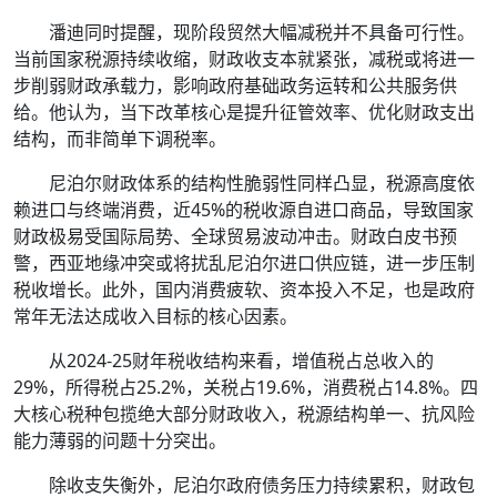
潘迪同时提醒，现阶段贸然大幅减税并不具备可行性。
当前国家税源持续收缩，财政收支本就紧张，减税或将进一
步削弱财政承载力，影响政府基础政务运转和公共服务供
给。他认为，当下改革核心是提升征管效率、优化财政支出
结构，而非简单下调税率。
尼泊尔财政体系的结构性脆弱性同样凸显，税源高度依
赖进口与终端消费，近45%的税收源自进口商品，导致国家
财政极易受国际局势、全球贸易波动冲击。财政白皮书预
警，西亚地缘冲突或将扰乱尼泊尔进口供应链，进一步压制
税收增长。此外，国内消费疲软、资本投入不足，也是政府
常年无法达成收入目标的核心因素。
从2024-25财年税收结构来看，增值税占总收入的
29%，所得税占25.2%，关税占19.6%，消费税占14.8%。四
大核心税种包揽绝大部分财政收入，税源结构单一、抗风险
能力薄弱的问题十分突出。
除收支失衡外，尼泊尔政府债务压力持续累积，财政包