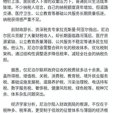
物价上涨、居民收入下滑的双重压力下，普通民众生活成本
陡增。不少纳税人坦言，自己的纳税额度逐年增加，但道路
交通、医疗卫生、公立教育等基础公共服务长期质量低迷，
纳税获得感严重不足。
前财政部长、资深税务专家拉克斯曼·阿亚尔指出，尼泊
尔民众贡献了大量财税收入，却长期面临路况落后、医疗资
源紧缺、公立教育质量薄弱、公共服务不稳定等诸多民生短
板。他认为，尼泊尔亟需整合碎片化的税收体系、优化税制
架构，通过结构性调整逐步降低税率，减轻全社会的纳税负
担。
据悉，仅尼泊尔联邦政府征收的税费就多达十余类，涵
盖所得税、增值税、关税、消费税、教育税、境外就业服务
税、基础设施发展税、道路养护税、污染治理税、电话持有
税、数字服务税、奢侈税、健康风险税、绿色税等，税种冗
余、体系杂乱问题突出。
经济学家分析，尼泊尔陷入财政困局的根源，不仅在于
税种多、税率高，更受制于低效的征管体系与薄弱的经济根