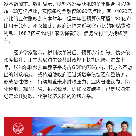
袱不断加重。数据显示，联邦各部委获批的多年期合同总额
超1.03万亿卢比，实际签约金额仅8060亿卢比。其中4020亿
卢比的应付账款划入本财年，但本年度预算仅预留1280亿卢
比用于兑付。不仅如此，政府还拖欠近40亿卢比的补贴贷款
利息、168.7亿卢比的国家医保款项，债务兑付压力持续攀
升。
经济学家警示，税制改革滞后、预算赤字扩张、债务依
赖度攀升，正在为尼泊尔公共财政埋下长期风险。过去十
年，尼泊尔联邦预算赤字平均占GDP的7%左右，长期入不敷
出的财政模式，或将迫使政府通过新增举债偿还存量债务，
形成恶性循环，持续加重未来财政压力。业内普遍认为，简
化税制、规范征管、拓宽税基、优化收支结构，已是尼泊尔
稳定公共财政、化解经济风险的迫切之举。