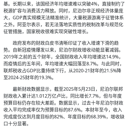
基。长期以来，该国经济年均增速难以突破4%，直接制约了
税源扩容与消费活力释放。同时，尼泊尔非正规经济体量庞
大，GDP真实规模无法精准统计，大量税源游离于征管体系
之外。阿亚尔表示，若无法落地实质性的税制改革与规范化
征管措施，国家税收很难实现突破性增长。
政府发布的财政白皮书清晰印证了收入增速下滑的趋
势。自新冠疫情爆发以来，尼泊尔财政增收动能显著减弱。
2019年之前的五个财年，全国财政收入年均增速达14.9%，
而疫情后的五年间，年均增速大幅回落至8.7%。与此同时，
联邦税收占GDP比重持续下行，从2020-21财年的21.5%降
至2024-25财年的19.3%。
最新财政数据显示，截至2025年5月23日，尼泊尔联邦
财政收入累计达1.012万亿卢比，同比增长7.7%，但与年度
预算目标仍存在较大差距。数据显示，过去十年尼泊尔财政
收入平均完成率仅为预算目标的87.6%。本财年至今，收入
完成度仅达到月度目标的82%、年度目标的68.39%，增收缺
口十分显著。