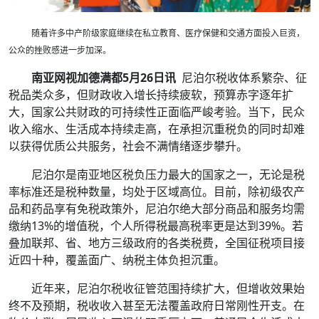
随着许多中产阶级家庭继续在私立教育、医疗保健和交通方面投入巨资，
公众的挫败感进一步加深。
南亚网视加德满都5月26日讯
尼泊尔税收体系繁杂、征
税品类众多，但财政收入增长持续疲软，预算赤字逐年扩
大，国家公共财政的可持续性正面临严峻考验。当下，民众
收入缩水、生活成本持续走高，在承担沉重税负的同时却难
以获得优质公共服务，社会不满情绪逐步攀升。
尼泊尔是南亚地区税负压力最大的国家之一，无论是税
率标准还是税种数量，均处于区域高位。目前，除初级农产
品和药品享有免税政策外，尼泊尔绝大部分商品和服务均需
缴纳13%的增值税，个人所得税最高税率更是达到39%。若
叠加联邦、省、地方三级政府的各类税费，全国征税项目接
近四十种，覆盖面广、纳税主体负担沉重。
近年来，尼泊尔税收征管范围持续扩大，但增收效果始
终不及预期，税收收入甚至无法覆盖政府日常刚性开支。在