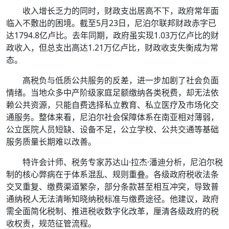
收入增长乏力的同时，财政支出居高不下，政府常年面
临入不敷出的困境。截至5月23日，尼泊尔联邦财政赤字已
达1794.8亿卢比。去年同期，政府虽实现1.03万亿卢比的财
政收入，但总支出高达1.21万亿卢比，财政收支失衡成为常
态。
高税负与低质公共服务的反差，进一步加剧了社会负面
情绪。当地众多中产阶级家庭足额缴纳各类税费，却无法依
赖公共资源，只能自费选择私立教育、私立医疗及市场化交
通服务。整体来看，尼泊尔社会保障体系在南亚相对薄弱，
公立医院人员短缺、设备不足，公立学校、公共交通等基础
服务质量长期难以改善。
特许会计师、税务专家苏达山·拉杰·潘迪分析，尼泊尔税
制的核心弊病在于体系混乱、规则重叠。各级政府税收法条
交叉重复、缴费渠道繁杂，部分条款甚至相互冲突，导致普
通纳税人无法清晰知晓纳税标准与缴费途径。他建议，政府
需全面简化税制、推进税收数字化改革，厘清各级政府的税
收权责，规范征管流程。