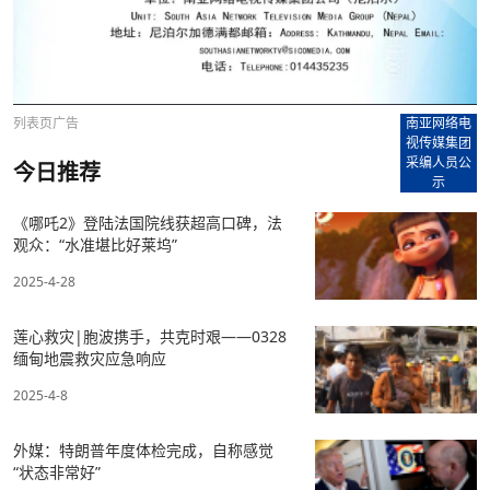
列表页广告
南亚网络电
视传媒集团
采编人员公
今日推荐
示
《哪吒2》登陆法国院线获超高口碑，法
观众：“水准堪比好莱坞”
2025-4-28
莲心救灾|胞波携手，共克时艰——0328
缅甸地震救灾应急响应
2025-4-8
外媒：特朗普年度体检完成，自称感觉
“状态非常好”