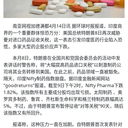
南亚网视加德满都4月14日讯 据环球时报报道，印度商
界的一个重要群体惊恐万分：美国总统特朗普8日再次威胁
要对进口药品征收关税，这一表态引发印度医药行业陷入恐
慌，多家大型药企股价应声下跌。
本月8日，特朗普在全国共和党国会委员会的活动中发
表讲话时警告称，将“大幅提高药品进口关税”以刺激制药公
司将其业务转移到美国。在此之前，药品领域一直被豁免。
隔天，印度Nifty制药指数崩盘。据印度金融新闻网站
“goodreturns”报道，截至9日下午2时，Nifty Pharma下跌
1.82%。该指数所有主要成分股均出现亏损。太阳制药 、奥
罗宾多制药、鲁宾 、齐杜斯生命科学和格兰特制药跌幅高达
5%。不过，由于特朗普宣布暂停征收“对等关税”90天，随后
该指数又有所回升。
报道称，这种压力一直在加剧。自特朗普首次发表针对