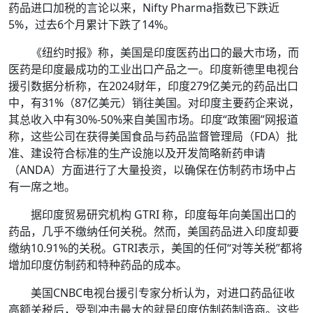
药品进口加税的言论以来，Nifty Pharma指数已下跌近
5%，过去6个月累计下跌了14%。
《纽约时报》称，美国是印度医药出口的最大市场，而
医药是印度最成功的工业出口产品之一。印度新德里电视台
援引数据分析称，在2024财年，印度279亿美元的药品出口
中，有31%（87亿美元）销往美国。对印度主要药企来说，
其总收入中有30%-50%来自美国市场。印度“政策圈”网报道
称，这些公司在获得美国食品与药品监督管理局（FDA）批
准、建设符合标准的生产设施以及开发简略新药申请
（ANDA）方面进行了大量投资，以确保在仿制药市场中占
有一席之地。
据印度贸易研究机构 GTRI 称，印度每年向美国出口的
药品，几乎不缴纳任何关税。然而，美国药品进入印度却要
缴纳10.91%的关税。GTRI表示，美国的任何“对等关税”都将
增加印度仿制药和特种药品的成本。
美国CNBC电视台援引专家分析认为，对进口药品征收
高额关税后，受到冲击最大的就是印度仿制药制造商。这些