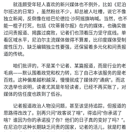
就连颇受年轻人喜欢的新兴媒体也不例外，比如《尼泊
尔班达的日常》，虽然粉丝不少，却总被人吐槽，说它不像
独立新闻，反倒像在给巴伦德拉·沙阿摇旗呐喊。当然，也不
能一棍子打死，包括《坎蒂普尔报》在内的媒体，也确实做
过问责报道、揭露过腐败，记者们也顶着压力坚守底线。单
看区域水平，尼泊尔主流媒体做得不算差，比印度媒体受制
度性压力、缺乏编辑独立性要强，还保留着多元化和问责报
道的传统。
咱们批评的，不是某个记者、某篇报道，而是行业的老
毛病——默认围着政党和权力转，忘了自己本该服务的是老
百姓。这种偏差越积越深，慢慢就成了媒体的“通病”。而这
次选举也说明，读者尤其是年轻读者，已经不再买账了，对
媒体的信任度也跌到了低谷。
记者报道政治人物没问题，甚至该坚持追踪，但报道的
思路得改改了。别再只问“政客说了啥”，得追问“你承诺了
啥？谁因为你的承诺投了你？他们的日子真的变好了吗？”。
在尼泊尔这种长期缺乏问责的国家，记者的活儿，就是盯着