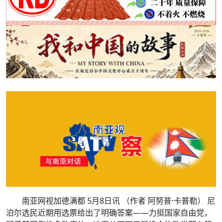
南亚网视加德满都 5月8日讯 （作者 阿努普·卡普勒） 尼
泊尔选民近期用选票给出了明确答案——力挺国家自由党，