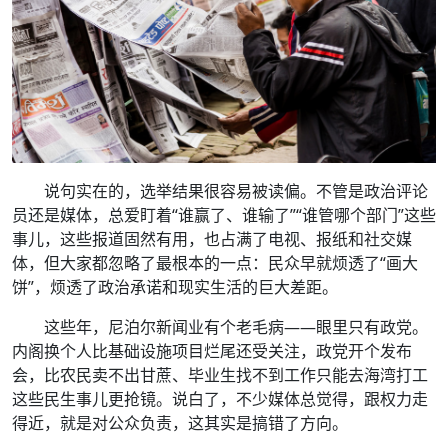
说句实在的，选举结果很容易被读偏。不管是政治评论
员还是媒体，总爱盯着“谁赢了、谁输了”“谁管哪个部门”这些
事儿，这些报道固然有用，也占满了电视、报纸和社交媒
体，但大家都忽略了最根本的一点：民众早就烦透了“画大
饼”，烦透了政治承诺和现实生活的巨大差距。
这些年，尼泊尔新闻业有个老毛病——眼里只有政党。
内阁换个人比基础设施项目烂尾还受关注，政党开个发布
会，比农民卖不出甘蔗、毕业生找不到工作只能去海湾打工
这些民生事儿更抢镜。说白了，不少媒体总觉得，跟权力走
得近，就是对公众负责，这其实是搞错了方向。