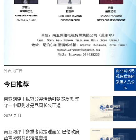
列表页广告
南亚网络电
视传媒集团
采编人员公
今日推荐
示
南亚网评丨纵容分裂活动引朝野反思 坚
守一中原则才是尼国长久正道
2026-7-11
南亚网评｜多重考验接踵而至 巴伦政府
亟需凝聚共识推进善治