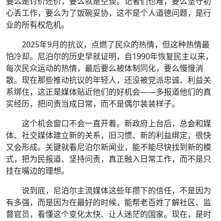
要么是讨价还价，要么就是空谈。记者们也难，要么坚守初
心丢工作，要么为了饭碗妥协，这不是个人道德问题，是行
业的所有权危机。
2025年9月的抗议，点燃了民众的热情，但这种热情最
怕冷却。尼泊尔的历史早就证明，自1990年恢复民主以来，
每次民众运动的热情，最后要么被体制同化，要么慢慢消
散。现在那些推动抗议的年轻人，还没被党派忠诚、利益关
系绑住，这正是媒体贴近他们的好机会——多报道他们的真
实经历，把问责当成日常，而不是偶尔装装样子。
这个机会窗口不会一直开着。新政府上台后，总会和媒
体、社交媒体建立新的关系，旧习惯、新的利益绑定，很快
又会形成。关键就看尼泊尔新闻业，能不能尽快找到新的模
式，把为民报道、坚持问责，真正融入日常工作，而不是只
挂在嘴边的理想。
说到底，尼泊尔主流媒体这些年攒下的信任，不是因为
有多强，而是因为在最好的时候，能帮老百姓了解社区、监
督官员，看懂这个变化太快、让人迷茫的国家。现在，是时