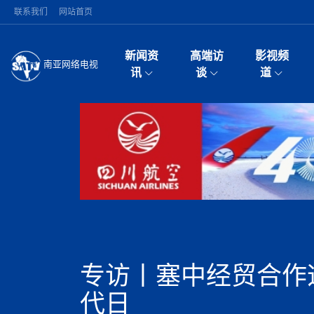
联系我们
网站首页
新闻资
高端访
影视频
南亚网络电视
今日头条
名人访谈
雪山为证 丝路有声
微电
“
讯
谈
道
纪实
风
国际新闻
全球人物
美方暂缓对伊军事打
电视
从
议即可取消开战计
局
加德满都新版交通总
视
中国新闻
创业故事
（长江十年行）金
电影
车
马 快速通道军地协
神与长江文化交融
巫
印度马哈拉施特拉邦
日
中
经济新闻
凡人故事
消费火爆出口疲软 
纪录
她
律
深耕中尼友谊 西藏
中
困境亟待破局
好评中国丨向实向
扎
缔结引领边境合作
美国促成加沙历史性
环球观察
尼泊尔取消国际藏学
宣传
始
除武装 以色列将逐
专
中
中国政策
尼电动新车市占率全
时政微观察丨以侨
深
突发：西藏林芝市墨
中
一带一路
2026“一带一路”年
微直
地近八成市场
倒
中
10千米
国际足联：对阿根
“稳”等
巴基斯坦西南部煤矿
为展开调查
持刀闯馆案进入公诉
中
南亚网评
南亚网评｜多重考验
微短
PPA审批持续停滞 
查整改
尼
尼泊尔国民议会审议
泊
专访丨塞中经贸合作
共识推进善治
东西问｜强晓云：“
水电投资承压
被俘尼泊尔青年讲述
推
拟提高至10万美元
日本熊本突发强震致
丝路故事
世界从中国两会探
影视资
高质量合作的“黄金
也不愿归国
面停运
青海海南州兴海县接连
南亚网评：邻国外交
代日
尼泊尔政府推出“真
县7个乡镇设施受损
专
图说南亚
2026年尼泊尔世
源在于国家能力赤
接单啦！“世界超市”
75年沧桑蝶变，西
一位百万卢比得主
美军称已完成最新
尔
情合影
意义？
全球华人
全国侨务工作会议在
执政百日舆情多发 
阿富汗尼姆鲁兹“丝
尼泊尔总理巴伦德拉
尼泊尔巴伦政府将分