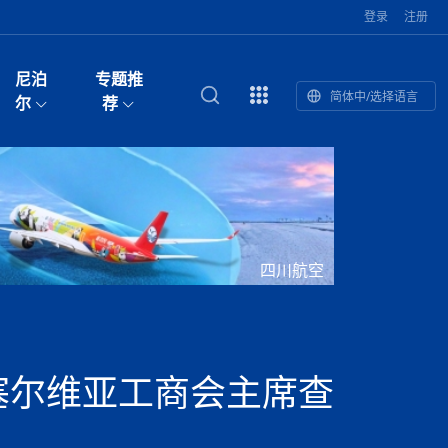
登录
注册
尼泊
专题推
简体中/选择语言
馆发布安全防
复盘：尼印关系转折如何间接影
综合
印度“蟑螂运动”升级：万名学生无视禁令游行 警方
尼泊尔头条
视频| 中国驻尼泊尔使馆举办招待会 隆重庆祝中
首届中尼媒体峰会
尼泊尔内政部长古隆坦言：任职4个月“没能好好工
“首届中尼媒体峰会”系列报道六：
尔
荐
境局势
催泪瓦斯驱散致180人受伤
国人民解放军建军99周年
作”
助农致富
国文化中心成
军西班牙队颁奖
泊尔
华为尼泊尔公司举办2026 科技前沿：媒体对话 助
综合新闻
视频| 南亚网视航拍加德满都：蓝花楹怒放的城市
2023年中尼投资与经贸论
印度陆军总司令将访尼 尼泊尔将授予其荣誉军官
中尼投资与经贸论坛举办：总理普
的第二故乡
力尼泊尔数字化转型
坛
军衔
吉祥灯揭幕
主席班达里
香”约：一座城与一枚香包双向
美国男子涉嫌非法越境进入尼泊尔 在印尼边境被
视频| “锦绣天府·安逸四川”文旅交流座谈会在尼泊
尼泊尔纳税人激励计划首期抽奖揭晓 消费者购物
“首届中尼媒体峰会”系列报道四：凝
赋能ICT发
家亲》摄制组志愿者演员招聘启
奇谈
巴基斯坦卡拉奇购物中心发生重大火灾 已致至少
旅游头条
晓谈天下丨美国人类学者马立安：深圳精神就是
世界第12高峰布洛阿特峰突发雪崩 知名登山家普
奖项出炉！罗德里斩获金球奖 西
捕
尔加德满都成功举办
视频| 加德满都东出口大升级! 苏雅尔维纳亚克至
250卢比喜中100万卢比大奖
进中尼友好
1人死亡
“闯”
中尼友谊龙舟赛
尔萨带队团队失联
国文化中心成
荣誉
尼泊尔巴克塔普尔 新年迎来旅游高峰
杜利凯尔六车道高速加速建设中
尼泊尔拟扩大国家服务团训练范围 8至12年级学生
尔
路”合作与创
域天妃：尺尊公主传奇》 第七
游眼
孟加拉前总理卡莉达·齐亚因病情“非常危急”入院治
徒步旅行
走进蓝毗尼：探寻佛陀诞生地的和平与宁静
尼泊尔春季徒步热升温 官方呼吁加强环保与安全
可自愿参加
雪域，两度西行赴拉萨
印度下调汽油、柴油及航空煤油出口关税 新税率6
视频|湖北十堰绿松石文化展西安举办：一石牵秦
尼泊尔加德满都加强控烟措施 保障公众健康和无
“首届中尼媒体峰会”系列报道五：尼
四川航空
传承与文明共生 第九章 金顶凝
疗
成都大运会
意识
费发布启事（面
正式实施“世代禁烟令”
开普省安全部队与巴塔恐怖分子冲突升级，造成民
南亚网络电视丨特朗普称如果选举人团投票给拜
高院裁决倒逼产业转型 奇特旺大象骑游存废引争
默默无闻”到全球竞争者
月1日起生效
尼泊尔经济运行简报，金融承压与发展调整并行
楚 青绿赴长安
视频| 朱红漫天：尼泊尔新年最“红”的节日
烟消费环境
带一路”
院选举答记者
赛尼泊尔赛区预
原创
斯里兰卡监狱爆发帮派大乱斗 已致25死百余人受
上榜酒店
尼泊尔迎来正宗中国味：福盛中餐厅盛大开业
加德满都旅馆：泰美尔区的传奇与地标
众大规模逃离家园
登，他将离开白宫
视频| 千年雨神巡游：尼泊尔拉托·马钦德拉纳特
议 伦理保护与地方民生两难博弈
展览在尼泊尔
救护车变“运毒车” 尼泊尔科西省大麻走私问题引关
行：故土羁绊与青年外流困境交
伤 军方紧急入驻维稳
杭州亚运会
纪实
孟加拉国土豆供过于求，价格跌破每公斤20塔卡
节的信仰与狂欢
木斯塘——从外国人的目的地，到如今尼泊尔人的
“致命一击”有多快
注
最长寿奥运冠军离世
印度多地遭遇极端热浪 新德里气温突破45°C
斯瓦米倡议设立瑜伽部 尼泊尔部长调侃“让腐败分
视频| 英国知名美妆品牌 The Body Shop 在帕坦
视频| 曾经打碟的手 如今签署逮捕令：苏丹·古隆
尼泊尔油罐车为避让野鹿侧翻起火 消防一小时成
“首届中尼媒体峰会“系列报道三：共
孔院” 短视
国记者看大运：通过体育赛事见
客厅
马尔代夫旅游业势头强劲：入境游客突破180万 中
吃喝玩乐
南亚网视《SATV新闻会客厅》专访喜马拉雅航空
加德满都迎来夜生活新地标：XO俱乐部树立全新
域天妃：尺尊公主传奇》 第七
南亚网视衷心祝愿尼泊尔人民以及全球尼泊尔朋友
旅游热土​
加德满都泰米尔雅乐轩酒店荣获环境管理认证
：趣味竞技燃
巴基斯坦削减LNG进口：取消21船合同并寻求卡
南亚网络电视丨亚洲最穷的国家不丹-拿10元人民
尼泊尔马南县：雪山、圣湖与古寺交织的高原秘境
子去冥想”
Labim Mall 正式开业
的逆袭传奇
功控制火势
演绎中尼感人故事
国仍是最大客源国
总裁周恩永：云端架虹桥 翼展新丝路
第二届中尼媒体峰会专题
标杆
安艺青、陈俐
传承与文明共生 第八章 塔基藏
斯里兰卡百年最强飓风致茶园成“荒地” 工人生计受
们德赛节快乐！
纪实
塔尔供气调整
孟加拉辍学率上升令人担忧
币，在不丹能干什么
南亚网视SATV｜探访加德满都文殊菩萨修行地勋
春天吞噬了冬
伤留在“记忆阁楼”
尼泊尔丹库塔警方查获647公斤大麻 两名涉案人员
文明互鉴 首部直译尼泊尔文版
南京造！
影星维杰“逆袭”登顶！印度一邦政坛迎来大洗牌
尼泊尔肿瘤医
运在欢庆与惜别中落幕
肃环县
不丹举办2025全球和平祈祷节
图说尼泊尔
南亚网视 SATV | 甘肃环县3 3米大锅烹煮66只
山体滑坡地区搜救行动正在进行中
重挫
部（猴庙）感悟朝圣之旅
来尼泊尔徒步为什么购买保险至关重要？
探索奢华：加德满都附近的顶级度假村
被捕
尼泊尔持续暴雨致全境交通瘫痪 多条国道关闭 数
尼正式首发
尼泊尔比拉德讷格尔一实习医生坠楼身亡
从雪域高原到尼泊尔：第三届“石榴籽杯”草原足球
【视频】尼泊尔新政府成立以来，都做了些什么？
尼泊尔本财年发力稳就业 计划创造十万岗位 重拳
“首届中尼媒体峰会”系列报道二：
塞尔维亚工商会主席查
羊，你想不想来一口？
尼泊尔中国新年系列庆祝
赛（尼泊尔赛
带来激情与欢乐
印度洋稳定成为马澳第二次高级官员会谈首要议题​
南亚网视《SATV新闻会客厅》专访中国著名导演
Alev Kebab Sultanate 尼泊尔第一家土耳其中东
​释迦牟尼佛诞辰2569周年：千年智慧的当代回响
化中尼文旅合
访尼泊尔
巴基斯坦旁遮普省遭严重雾霾侵袭，多城空气质量
安徽凌家滩文化图片展在孟加拉国开幕
南亚网络电视丨为何中丹边境通婚普遍？看了不丹
百游客被困
吃太多烤红薯（不是因为容易
邀请赛6月20日山南启幕，跨国球队共逐绿茵
整治海外务工诈骗
结硕果
华诞
尼泊尔节日
南亚网视丨百年华诞：草原上升起不落的太阳（关
话动
一个无需择日的吉日：走进尼泊尔的Akshaya
谢飞先生
风味餐厅
风自山谷北--中国甘肃摄影家尼泊尔摄影展览
 加都大学苏
域天妃：尺尊公主传奇》 第七
斯里兰卡飓风死亡人数超过200人
达危险水平
姑娘真实生活，难怪想嫁到中国！
南亚网视SATV丨尼泊尔博达纳大佛塔
探索喜马拉雅山：尼泊尔徒步指南系列 - 系列 I
瓦尔纳巴斯博物馆酒店（Varnabas Museum
外开放
一届亚运会”闭幕，未来，何以
不丹帕罗嘎查乡向日葵产量占全国一半 农户盼增
尼泊尔拉利特普尔市 客车撞上高架桥致1死19伤
利宁，中国水电十一工程局上马相迪电站运维项
Tritiya
"抵尼 加都
南亚网视 SATV | 环州故城！环县
传承与文明共生 第七章 寺壁藏
尔乒乓球选手：中国队太强，想
马尔代夫实施“世代烟草禁令” 教育部长称开创全球
视频 | 中华人民共和国成立75周年庆祝活动在多
hotel）今天开业
州参加亚运会
孟加拉国登革热感染病例超1.5万 死亡58人
大型榨油设备
11次登顶珠峰刷新女性纪录！“山地女王”拉克巴·
中国
旅游故事
目）
外国青年“看中国” 巴西圣保罗大学教授-向世界展
第三届中尼媒体峰会
尼泊尔登顶传奇明玛·夏尔巴：从登山者到行业引
赛在加德满都隆
先例
南亚网视 SATV | 加德满都市展开河道垃圾清理活
加德满都“中国美食城”盛大开业 带来地道中餐与超
最美尼泊尔风景图
斯里兰卡铁路系统迎变革：内阁决议招聘女性担任
国举办
—医疗队护航
飞航线
夏巴兹总理将派遣巴基斯坦青年赴沙特参与“2030
南亚网络电视丨印军闯下弥天大祸！机枪扫射联合
南亚网络电视丨中国版的“马尔代夫”，海水清澈风
夏尔巴：荣光背后是半生漂泊与坚韧重生
23名登山者成功登顶乔戈里峰
示不一样的中国
领者 珠峰登山经济重回本土掌控
【相约帕坦杜巴广场】卡蒂克舞节：尼泊尔最古老
动 改善河道生态环境
南亚网视 SATV | 秒懂！环州故城的“由来”
值体验
启中尼文化交流
司机、站长等核心岗位
愿景”项目
国车队，或永久失去入常资格
景如画，宛如画中世界
木斯塘圣塔玛尼酒店被评为“2024最佳新酒店”
破百，印度总理莫迪点赞
不丹赌博与线上诈骗问题严峻 政府加强打击但挑
体育
中尼龙舟赛
视频| 从城市漫步到乡村漫步：外国创作者在中国
喜马拉雅航空
中尼友谊龙舟赛新闻发布会：中国驻尼使馆王欣参
中尼航线迎新契机 喜马拉雅航空与
南亚网视丨百年华诞：少年（合唱，中国电建尼泊
的文化舞蹈盛典，延续三百年的信仰与艺术
诊：温情守护
域天妃：尺尊公主传奇》 第七
尔参赛队员武术比赛赢得喝彩
马尔代夫实施“世代禁烟令” 外国游客也需遵守
第 10 届纹身大会4 月 7 日-9 日在加德满都举行
视频：第16届“汉语桥”世界中学生中文比赛 一号
都
战仍存