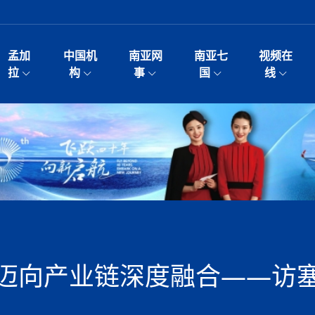
孟加
中国机
南亚网
南亚七
视频在
——南亚网视上线运营六周年
影
中国电影节”在尼泊尔首都加德满都正式开幕 《大
孟加拉头条
微电影《一缕阳光》
中国驻尼使馆
孟加拉国东南部暴雨引发洪灾滑坡 44人遇难超百
文化﹒艺术
尼泊尔雨季将至灾害风险攀升 中使
印度新闻
喜马拉雅地缘博弈
视频
拉
构
事
国
线
杀》导演兼编剧张琪接受南亚网视专访
万人受困 救援受阻
疫重要提醒
响1962年中印边
击 特朗普：美伊尽快达成协
剧
“拆改”到“经营”：中国城市更新如何在存量中破
华侨华人
22集电视剧《山海情》尼语版 第二十二集
中国文化中心
芒果促进中孟贸易关系
娱乐﹒体育
“我和中国的故事——庆祝尼泊尔中
尼泊尔新闻
特朗普为世界杯冠
新尼
深汕微电影《新生活》
划
？
立十周年”征文系列之一：中国是我
规待内阁审批 地铁BRT齐上
频丨探秘富贵车业掌舵人巫兴贵的非凡之路
孟加拉国暴发数十年来最严重麻疹疫情 死亡儿童
张茂明大使拜会尼泊尔联邦院新任副
甘肃庆阳二十一载“
沙水拍云崖暖：云南推动长征精
院
轮载初心 实干赴征程——探秘富贵车业掌舵人
旅游文化
中资企业协会
乔治亚·马洛尼抱怨孟加拉国出售劳工签证
生活﹒健康
华为深耕尼泊尔二十余年：以人才培养
巴基斯坦新闻
南亚网视《中尼一
开心
调卡壳
22集电视剧《山海情》尼语版 第二十一集
超过500人
孟加拉国智库学者访华团一行访问南亚研究所
奔赴
2026世界杯各大
微电影《东方梦》
共生
兴贵的非凡之路
展，共筑数字未来
事
2
一建筑倒塌 已致9人死亡
本搅局南海，日学者警告：日本正图谋南下将菲
“我和中国的故事——庆祝尼泊尔中
班牙包揽三大重磅
尼建交70周年系列报道十三丨南亚网视专访尼
张茂明大使拜会尼泊尔内政部长阿亚
尼泊尔数字经济陷入单向发展
片
的柜台 她的世界
娱乐体育
纪录片丨喜马拉雅情缘系列之北大的奥妮卡
华侨华人协会
巴基斯坦世界最佳保龄球阵容：阿夫里迪
本网原创
香港职业生涯协会访尼：聚焦“一带一
孟加拉国新闻
长篇历史小说《雪
新旅
宾打造成桥头堡
“如果我没有戒酒，我就不可能成为一名作家”
立十周年”征文
阿里代表团访尼圆满收官 友城
友好论坛主席高亮先生
22集电视剧《山海情》尼语版 第二十集
孟加拉国宣布2月举行议会选举 为去年政治动荡后
“中国正在帮助孟加拉国实现梦想”（共创繁荣发展
散记丨八载风雪归
微电影《少年突击队》
业故事
卷·双脉合流：技艺
新向优向绿，中国经济一路向前
根异国，仁心不改--专访尼泊尔华侨友好医院创
南亚网视“2026年新年恭贺视频”免
全球首个！马尔代夫
开启发展新篇
裁军协议 哈马斯同意全面解
首次全国投票
新时代）
中国动画产业，从“
外交部发言人就尼泊尔联邦议会众议
研究会研讨会 重申坚持一个
片
生活健康
定制专属纸巾，助力品牌形象升级｜A.B.C.paper
加大孔子学院
港媒：榴莲成为中国年轻消费者时尚选择
中国驻尼使馆
第25届“汉语桥”世界大学生中文比
斯里兰卡新闻
巧
本网
人夏琛琛
纪录片丨喜马拉雅情缘系列之博克拉的“中江表哥”
孟加拉国世界杯任务开始
向在尼中资机构及企业）
步撤军
访尼人权委员会委员比肯·K·达瓦迪莉莉·塔帕：
北京希望吸引更多孟加拉国游客来中国旅游
铭记历史守望和平｜“我的南京”主题
尼建交70周年系列报道十二丨南亚网视专访尼
22集电视剧《山海情》尼语版 第十九集
问
尼泊尔廓尔喀乡村
微电影《我们的答案》
尼泊尔定制服务
选赛圆满落幕
球第二 中国新能源车垄断当
尼泊尔蓝毗尼首届“国际和平节”活动
为桥，同心筑梦
度复盘国家治理危机：政策脱离民生 粗暴执法
中国文化中心隆重开幕
生死时速！毒蛇完成
脱县发生4.6级地震 震源深度
文化教育协会会长哈利仕博士
孟加拉国调整进口政策，服装制造商预计出口额将
王炯会见孟加拉国北达卡市市长阿提库·伊斯拉姆
织
享年101岁，全球
度候选汉字发布 包括“睦”“联”
播
人物访谈
特大孔子学院
国家电投五凌电力控股的孟加拉国首个综合智慧能
成都大运会
特里布文大学孔子学院作品 荣获 “最・
马尔代夫新闻
（成都大运会）外
新闻会
达卡周六早上空气质量中等
长篇历史小说《雪
逼民众走向极端
国藏族创业者在尼泊尔的咖啡梦想
纪录片丨喜马拉雅情缘系列之尼泊尔“老广”杰克
穆斯塔菲兹在上一场比赛中创保龄球胜利纪录
中铁二局尼泊尔军方公路十标项目部
廷足协在世界杯上的违规违纪行
额外增加50亿美元
孟加拉旅游产业现状
22集电视剧《山海情》尼语版 第十八集
张茂明大使拜会尼泊尔外秘拉伊
源项目开工
频征集活动特等奖
证中国发展奇迹
爆炸致34名矿工死亡
尼泊尔锐达股份有限公司——合成轻钢树脂瓦
“汉语桥”尼泊尔赛区决赛圆满落幕，
卷·双脉合流：技艺
激情 篝火欢歌庆元旦
尼泊尔首届“中国新年”系列庆祝活动
阶段 外交部再次敦促日方彻
柏林中国文化中心举办诗歌诵读会《
英媒：不要把童年创
尼建交70周年系列报道十一丨南亚网视专访尼
奇葩的孟加拉：女性执政，性交易却合法化，工人
千年典籍赋能中尼
“苏超”冠军奖杯，
接踵而至 巴伦政府亟需凝聚
剧
视频新闻
20集微短剧《爱在加德满都》第2集
援尼医疗队
嫦娥六号暴雨中起飞，诠释嫦娥奔月之美！
杭州亚运会
中国援尼医疗队协调捐赠新车 助力
不丹新闻
境外媒体：杭州亚
中国甘
莎摘得桂冠
巧
尼泊尔281个水电项目遇阻 万亿
“Vinnata”品牌开启征程
泊尔新锐政坛女性高塔姆履职百日谈：大刀阔斧
纪录片丨喜马拉雅情缘系列之幸福的“中间人”
谢哈布丁当选孟加拉国新任总统
天》
航空乘客权利法案 空难赔偿
尔华人华侨协会 促统会 会长
孟加拉国登革热死亡病例升至283例，专家预警11
每天流汗又流血
卡拉姆·阿里90 岁高龄仍不戴眼镜看报纸
《佛国记》于蓝毗
迈向产业链深度融合——访
院提升服务能力
中国—中亚精神”如何照亮区域
历史首次！孟加拉帕德玛大桥铁路连接线传来好消
第23届“汉语桥”世界大学生中文比
大运会给成都市民
俄乌战场经历 坦言宁愿返俄
穆萨货运双线开通！响应全球，携手开启新篇章
司法改革 深耕青年政治传承
南航与文旅机构共庆中国旅游日，深
青海省玉树藏族自治州商务考察团到
多人受伤 列车脱轨、交通全
月后仍处高风险期
冬天，真不建议你
寻发展确定性
讯
图说孟加拉
续集热潮席卷尼泊尔影坛：是故事延续还是单纯逐
中国在尼企业
专访：世界贸易组织官员关注孟加拉国脱离最不发
拉萨⇌加德满都直飞航班每周一班
百年
时代”？
20集微短剧《爱在加德满都》第1集
息
南亚网视祝大家新年快乐：砥砺前行，再创辉煌！
区）决赛圆满落幕
第24届“汉语桥”尼泊尔赛区决赛收官
长篇历史小说《雪
孟加拉国第一座现代化大型污水处理厂竣工 中
作
发生5.7级、5.8级地震 全
纪录片丨喜马拉雅情缘系列之弄堂里的尼泊尔餐厅
12月28日孟加拉国首条轻轨正式开通
斯里兰卡中国文化中心图书馆正式对
胖）
潮评丨“史上最好的
利？
达国家平稳过渡
反复陷入僵局 尼泊尔困局根
援尼医疗队首批中医设备及"侨胞药箱
庆山夺冠
卷·双脉合流：技艺
成都大运会｜尼泊
实账单百万富翁计划” 每日诞生
南亚网视新闻会客厅片头
方：“一带一路”倡议造福伙伴国又一例证
 暂无人员伤亡
访丨塞中经贸合作迈向产业链深度融合——访塞
尼泊尔武术运动员今日启程赴中国湖
“心向远方”？
界小姐冠军出炉 新晋佳丽同台温
米拉看
字
义乌“焕新”开市
诊疗中心服务能力温情双升级
藏发展之路为何具有世界借鉴
孟加拉国的能源计划因燃料危机而面临天然气困境
视频：尼泊尔层峦叠嶂的朱加尔雪山
第22届“汉语桥”世界大学生中文比
巧
看大熊猫
一轮对伊朗的打击行动
维亚工商会主席查代日
绿茵驰骋展英姿 白衣守护践仁心—
赛前强化训练和交流学习
喜马拉雅航空开通拉萨-加德满都直
重举行
加大孔院举办“儒韵华彩”文化周 开
异域味蕾碰撞 瞬间穿越故乡——汉源餐厅
尼泊尔纪录片《从零到8848》亚特兰大首映 聚焦
“中国正在帮助孟加拉国实现梦想”
孟加拉国反对派不参加下届大选
中尼友谊足球赛
印度代表队奖牌数
京召开 习近平重要指示为新
娱乐
尼泊尔各界呼吁理性看待施
绸之路桥”完工 投入使用提升区
河北第16批援尼医疗队加德满都义
李尚福会见孟加拉国海军参谋长
视频 | 美丽的村庄“多拉乐加特”
新篇章
长篇历史小说《雪
成都大运会：尼泊
·沙阿主持召开资本市场高层
别会见中印两国驻尼大使 释
最短登顶路线与气候议题
喜马拉雅航空正式复航重庆=加德满