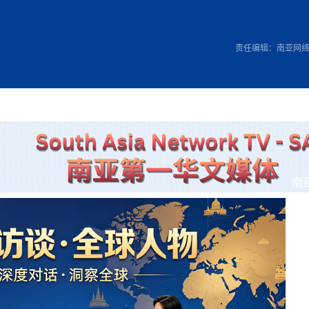
方向
大会开幕
侨胞健康
课程从“试试看”变为“抢着报”
第16届“汉语桥”世界中学生中文比
卷·双脉合流：技艺
者信心
号
投资孟加拉国以帮助它到 2041 年成为发达国家
志愿者：亚运赛场的
尼泊尔赫塔乌达举行大型集会
成锡忠
泊尔赛区比赛在加德满都举行
珍
孟加拉国表示，缅甸必须为罗兴亚人的遣返建立信
中国民族音乐会走进尼泊尔 金钟之星民乐团带来
第十七届“汉语桥” 第四届“汉语秀”
尼泊尔18名大学
耗
《中尼一家亲》微短剧主创首聚 共绘 “一带一路”
南亚网视特别推荐 | 中工国际董事
责任编辑：南亚网
曲大赛巴西赛区收官：唤起家国
协会第五届“比亚迪杯”篮球比
活动引朝野反思 坚守一中原
“归乡”！今日叩关洛阳，丝路雄
视频：中国援尼医疗队蓝毗尼义诊：
—中国科学家林占熺的“绿色
任和安全
浓郁的中国文化体验(实况3）
赛落幕
款助力相送
友好新篇
沙特阿拉伯与孟加拉国签署合作协议，成立联合商
民网专访
东京奥运会跳高冠
家发改委多维发力护航民营经济
《一周新
一）
道
暖流
“汉语桥”线上团组项目在尼泊尔开始
长篇历史小说《雪
业委员会
会前的奥运会”
2起灾害 致3死21伤 蛇咬、山
卷·双脉合流：技艺
《Jerry on Top》在尼泊尔开拍，父子档首同台引
尼泊尔上马相迪A水电站成功应对今
观众俱
五四”精神主题座谈会在首尔举
确定：朱杨柱、张志远、黎家盈
泊尔沙阿政府激进施政引争议
响到现代文明通道 穿越千年
套餐 为智能经济发展注动力
中国援尼医疗队蓝毗尼义诊：跨国界
巧艺
期待
在一个变暖的世界里，孟加拉国的服装业能“不受
验
议并存
践
气候影响”吗？
视频
甜苹果》加德满都热演 以色
组图：谷地繁花绽放，春意满盈
行稳致远
中国网剧正走向“无时差”触达海外观众
多国使馆携侨界举行清明祭扫活
短视频
低空经济“起飞”保驾护航
群体冲突致1死9伤 局势持续
第三届中尼
管控
华侨刘巧儿评剧社”
制造全球新坐标
南
2026新
国抗议 尼泊尔多家医院暂停
视频
直播