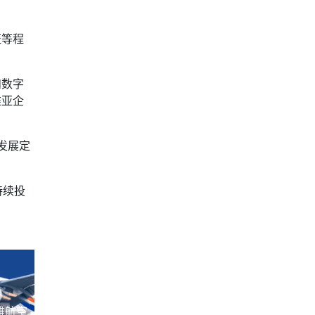
证等程
和数字
维亚企
发展定
持续投
雅航空