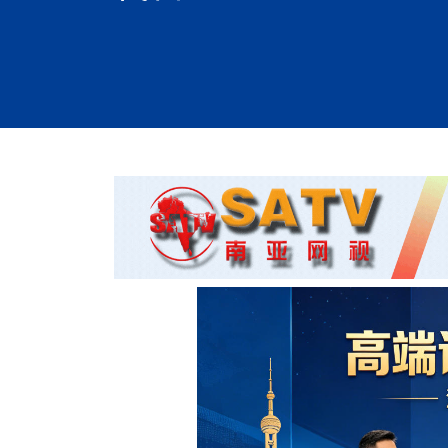
时代侨务工作指明
2026世界人工智能
政、坚守法治善治
域交通与经济
中文日益受各国重视 
会议 着力提振投资
放平衡外交积极信
社会新闻
化解局部紧张局势 
呼吁社会和谐团结
“水立方杯”中文歌
南亚网视丨中资企业
南亚网评丨纵容分裂
天山驼队3000公里
一株菌草跨越山海—
财经·三里河
倾听民企心声，国
共鸣 展现文化认同
赛精彩摄影集锦（
则才是尼国长久正
关上演古今对话
丝路”实践
尼泊尔24小时连发4
体滑坡为主要灾害
在韩留学人员传承“
神舟二十三号乘组
新政百日观察：尼
丝绸之路：从驼铃再
三大运营商推出词元
办
高效变革与程序争
的连接与当下的实
尼泊尔互动儿童剧《
加德满都春日盛景
法治护航民营经济
彩启迪多元视角
华夏英烈永铭心: 
动 缅怀海外烈士
低空安全司亮相，为
尼泊尔孙萨里县爆发
紧张 当地延长宵禁
泰国清迈成立“华人
一张圆桌映照中国
医护人员遇袭引发全
非紧急医疗服务