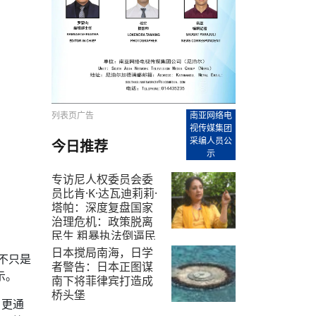
【直播回放-8】CEAN“比亚迪杯”篮球赛 冠亚军决
南亚网络电视丨尼泊尔华侨华人协
走访红狮希望 恰逢企业为员工生日
赛（安徽开源队VS中国电建队）
共产党建党100周年大合唱《我爱
尼泊尔丝合酒店宝石湖宾馆今日开
【直播回放-9】CEAN“比亚迪杯”篮球赛闭幕式
尼泊尔中资企业协会、华侨华人协
泊尔报纸发表建党百年专版
列表页广告
南亚网络电
视传媒集团
采编人员公
今日推荐
示
专访尼人权委员会委
员比肯·K·达瓦迪莉莉·
塔帕：深度复盘国家
治理危机：政策脱离
民生 粗暴执法倒逼民
众走向极端
日本搅局南海，日学
不只是
者警告：日本正图谋
2026-7-13
示。
南下将菲律宾打造成
桥头堡
，更通
2026-7-16
集团等
从“拆改”到“经营”：中