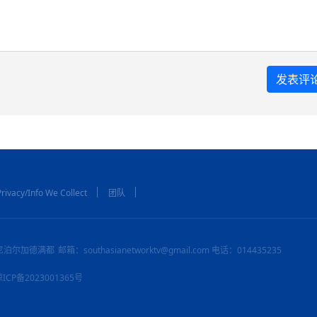
rivacy/Info We Collect
团队
尼泊尔加德满都
邮箱：southasianetworktv@gmail.com 电话：014435235
：琼ICP备2023001365号