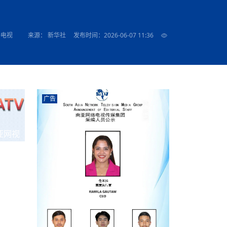
农村的发现
赞讲话（实况）
深化合作
尔代表处）
南亚网视SATV丨《米拉看中国》 第八集：广场舞
8000米之上：一位夏尔巴高山摄影师镜头中的人
赛海外预选赛尼
传承与文明共生 第六章 古道遗
南亚网视《SATV新闻会客厅》专访尼泊尔旅游局
南亚网视 SATV | 遇见环县
从教师到厨师：吉塔在加德满都推广缅甸味道
孟加拉国人被骗赴俄：合法移民沦为俄乌战场“消
选手
“无名英雄”
看世界
南亚网视 SATV |莫迪政府动作不断，对印控克什
中尼建交70周年
照片
(下)
与山
兄弟点红节：尼泊尔手足情深的神圣庆典
局长Mani Raj Lamichhane
尼泊尔赛区选拔
生今日出征大运会：在尼华侨捐
品”
马尔代夫杜拉杜环礁米德岛30吨制冰厂及50吨储
甘肃：探访祁连山——高台马营河大峡谷、小泉丹
长王博接受人
2025年米其林钥匙奖揭晓：不丹三家酒店获殊荣
络电视
来源： 新华社
发布时间：2026-06-07 11:36
米尔加强控制，或最终导致印度分裂
台湾乐手牵手大陆剧团 两岸戏腔共鸣
专访喜马拉雅航空总裁周恩永：云端
南亚网视丨百年华诞：绒花（侯艳琪大使）
跨国界的公益
冰设施正式启用
南亚网视 SATV | 环州故城之沙场风云
尼泊尔“疯狂蜂蜜” ：大自然馈赠的野生灵丹妙药
霞
中文志愿者服务博卡拉中尼友谊龙舟赛
军巴希姆：“亚运会就像是奥运
闻综述》
香港卫视南亚网视《一周新闻综述》2023第23期
中尼建交七十周年南亚网
新丝路
南亚网视丨《米拉看中国》第二集 走进中国 认识
从攀登世界之巅到组织巅峰探险：强·达瓦·夏尔巴
乌鸦节：崇敬阎罗使者的传统与象征意义
实施
域天妃：尺尊公主传奇》 第七
南亚网视《SATV新闻会客厅》专访尼泊尔国际电
不丹公务员人工智能技能缺口凸显 亟需开展针对
（总第039期）
视赴青海玉树系列活动报
南亚网视｜成锡忠看世界 俄乌战争会打多久？美
中国
尼泊尔中资企业协会举办第二届“华为杯”篮球赛
与“七峰探险”的传奇
南亚网视丨百年华诞：歌唱祖国（合唱，尼泊尔博
传承与文明共生 第五章 村落藏
影节入围中国影片《巴彦查干》导演复强先生
通讯：尼泊尔费瓦湖上的龙舟赛
年最大洪峰考
性培训
乐部
CCTV-4央视海外观众俱乐部向全球华侨华人拜年
道专题
前高官已经定性，美国想实现三个战略目标
（实况3）
喜马拉雅航空开通拉萨——博克拉航
卡拉华侨人华人协会）
的公益暖流
提哈尔节（灯节）：灯火辉煌与手足情深的节日
了！
香港卫视南亚网视《一周新闻综述》2023第22期
中丝路”再添通道
南亚网视丨《米拉看中国》笫三集：浓情中国 趣
普通市民写给“巴特巴特尼”董事长明·巴杜·古隆的
赛出国际友谊 中国四川龙舟队包揽首届“中尼友谊
直播
俄乌軍事冲突
南亚网视SATV丨基辅多地爆炸：激
（总第038期）
南亚网视｜成锡忠看世界 我的联合国维和行动经
味人生
尼泊尔中资企业协会举办第二届“华为杯”篮球赛
信：您必将再次崛起，而且更加强大
南亚网视丨百年华诞：亲爱的中国我爱你（佳境，
龙舟赛”全部冠军
CCTV-4尼泊尔加德满都观众俱乐部祝全球华侨华
历-经历冲突和政变，确保中国维和人员安全
（实况2）
尼泊尔总理专机出访中国，喜马拉
尼泊尔华侨华人协会推荐）
广告
展示
《欢迎来加德满都过大年》参赛视频 探索秘境尼
成锡忠看世界
南亚网视｜成锡忠看世界 我亲历的
人新年快乐、龙年大吉！
俄乌軍事冲突专题/南亚网视国际丨
香港卫视南亚网视《一周新闻综述》2023第21期
南亚网视丨《米拉看中国》 第四集：大美中国 山
辛哈杜巴宫的故事：从烈焰到重生
中国四川龙舟队包揽首届“中尼友谊龙舟赛”双冠
泊尔
事件一：孟加拉前总统被军人暗杀
署：过去10天超150万乌克兰难民
（总第037期）
南亚网视｜成锡忠看世界 佩洛西行程未包含台
河娇娆（上）
尼泊尔中资企业协会举办第二届“华为杯”篮球赛
喜马拉雅航空荣获国际IOSA认证
媒体峰会
第三届中尼媒体峰会：新中国成立75周年恭贺视
走访慰问在尼联谊企业
南亚网视SATV丨“走访在尼联谊企业
CCTV-4主持人2024新年祝词
湾，两大细节显示，她内心并未彻底放弃访台
（实况1）
频
锟铧农业在尼打造中国式高科技示
《欢迎来加德满都过大年》参赛视频 欢迎到加德
南亚网视｜成锡忠看世界 从安倍晋
俄媒：俄军已掌控乌制空权 俄乌代
香港卫视南亚网视《一周新闻综述》2023第20期
亚网视
春恭贺片
同庆新岁·共享未来——2026新年祝福视频合辑
2022北京冬奥会
好消息！由南亚网视拍摄制作的尼
满都过春节宣传片
看暗杀工具的演变，枪支最流行却
地
（总第036期）
2024年央视春晚宣传片
南亚网视｜成锡忠看世界 佩洛西今晚抵台？美航
贺北京冬奥视频被中国外交部采用
第三届中尼媒体峰会：我爱你中国
南亚网视SATV丨“走访在尼联谊企业
母快速向台海集结，解放军得用实际行动反制
直播
丝合酒店宝石湖宾馆
南亚网视 SATV | 侯艳琪大使出席
尼泊尔华侨华人协会新年恭贺视频
哥拿巴迪砖业有限公司销售量创新
视频：加德满都大学孔子学院举办龙年春节庆祝活
南亚网视｜成锡忠看世界 斯里兰卡
停火撤军问题暂未谈拢，俄乌一致
香港卫视南亚网视《一周新闻综述》2023第19期
《2023中央广播电视总台春节联欢晚会》01（央
国援尼医疗队颁发感谢状仪式
尼泊尔滑雪健儿备战2022北京冬奥
动
第三届中尼媒体峰会：尼泊尔学生合唱“我爱你中
打算继续向中印寻求信贷支持，中
（总第035期）
视授权南亚网视直播）
回放
【直播回放-10】CEAN“比亚迪杯”篮球赛闭幕式
中共百年华诞
专家：中国共产党百年历程中与侨
国”
尼泊尔中国文化中心新年恭贺视频
南亚网视SATV丨“走访在尼联谊企业
俄媒：俄军已掌控乌制空权 俄乌代
南亚网视 SATV | 中国作家雪漠尼
第十三批援尼医疗队 传承中国医疗精
尼泊尔滑雪健儿备战2022北京冬奥
《欢迎来加德满都过大年》短视频参赛作品展播
南亚网视｜成锡忠看世界 巴基斯坦
地
小说精选》新书发布暨座谈交流会
医疗骨干
001号
第三届中尼媒体峰会：祖国颂——庆祝新中国成立
尼泊尔加德满都大学孔子学院新年恭贺视频
频发，如何破局？中方应助巴方提
【直播回放-11】CEAN“比亚迪杯”篮球赛闭幕式
中国共产党百年华诞的世界期待
75周年
闪光时间｜冬奥燃起冰雪热
“狮”书共舞，未来可期——尼文版
南亚网视SATV丨“走访在尼联谊企业
新希望尼泊尔农业经济有限公司新年恭贺视频
南亚网视｜成锡忠看世界 俄乌冲突
【直播回放-7】CEAN“比亚迪杯”篮球赛 冠亚军决
南亚网络电视丨尼泊尔华侨华人协
选》在尼泊尔捐赠活动
深耕尼泊尔市场为尼民众致富带来“新
第三届中尼媒体峰会：歌曲《天佑中华》
国一邻邦濒临崩溃，幕后推手浮出
北京2022年冬奥会和冬残奥会安全
赛（安徽开源队VS中国电建队）
共产党建党100周年王冰洁独唱《
次会议召集加强场馆安保团队建设
南亚网视 SATV |丝合酒店宝石湖
南亚网视SATV丨“走访在尼联谊企业
交通安全隐患