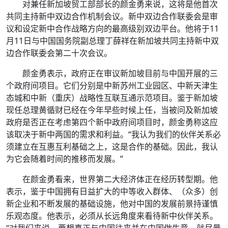
对兼任新加坡贸工部部长的颜金勇来说，这将是他首次
共同主持新中双边合作机制会议。新中双边合作联委会是审
议和设定新中合作战略方向的最高级别双边平台。他将于11
月11日与中国国务院副总理丁薛祥在新加坡共同主持新中双
边合作联委会第二十次会议。
颜金勇表示，政府正在审议新加坡目前与中国开展的三
个政府间项目。它们分别是中新苏州工业园区、中新天津生
态城和中新（重庆）战略性互联互通示范项目。鉴于新加坡
现任总理黄循财已经在今年早些时候上任，当被问及新加坡
政府是否正在考虑第四个新中政府间项目时，颜金勇称这应
该取决于新中两国的需求和利益。“我认为我们的伙伴关系必
须建立在互惠互利基础之上，这是合作的基础。因此，我认
为它会随着时间的推移而发展。”
在颜金勇看来，世界第二大经济体正在经历转型期。他
表示，鉴于中国拥有日益扩大的中等收入群体、（众多）创
新企业和不断发展的基础设施，他对中国的发展前景持谨慎
乐观态度。他表示，必须从长远角度来看待新中伙伴关系。
“对我们来说，要想真正与中国往来并在中国做生意，就尽量