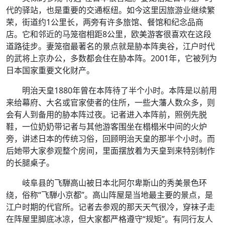
代的驿站，也是重要的交通枢纽。如今这里因旅游业继续繁
荣，街道约1公里长，两旁有许多旅馆、餐馆和纪念品商
店。它和邻近的马笼宿相距8公里，欧美游客很喜欢在这段
道路徒步。妻笼宿最著名的景点就是胁本阵奥谷，江户时代
的武将上京办公，多数都会住在胁本阵。2001年，它被列为
日本国家重要文化财产。
明治天皇1880年曾在本阵待了半个小时。本阵是以前用
来给幕府、大名或官家使者的住所，一些大藩人数众多，则
会有人到备用的胁本阵过夜。记者进入本阵前，照例先脱
鞋，一位奶奶带记者与其他游客围坐在榻榻米中间的火炉
旁，讲述日本的传统习俗，回顾明治天皇的那半个小时。而
后她带大家参观整个房间，里面摆放着为天皇到来特别制作
的长腿桌子。
岐阜县的飞騨高山被日本北阿尔卑斯山的秀美景色环
绕，俗称“飞騨小京都”。高山阵屋是当地最主要的景点，是
江户时期的代官所。记者去参观的那天天气很冷，穿袜子走
在阵屋里脚底冰凉，但大家都严格遵守“规矩”。有同行友人