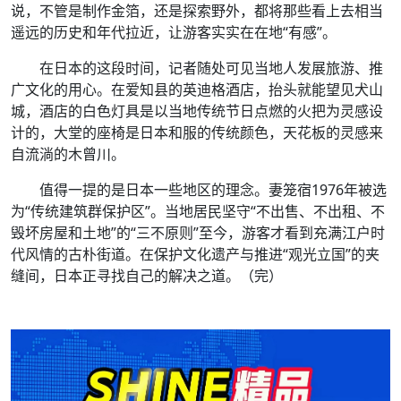
说，不管是制作金箔，还是探索野外，都将那些看上去相当
遥远的历史和年代拉近，让游客实实在在地“有感”。
在日本的这段时间，记者随处可见当地人发展旅游、推
广文化的用心。在爱知县的英迪格酒店，抬头就能望见犬山
城，酒店的白色灯具是以当地传统节日点燃的火把为灵感设
计的，大堂的座椅是日本和服的传统颜色，天花板的灵感来
自流淌的木曾川。
值得一提的是日本一些地区的理念。妻笼宿1976年被选
为“传统建筑群保护区”。当地居民坚守“不出售、不出租、不
毁坏房屋和土地”的“三不原则”至今，游客才看到充满江户时
代风情的古朴街道。在保护文化遗产与推进“观光立国”的夹
缝间，日本正寻找自己的解决之道。（完）