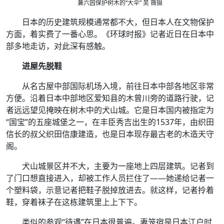
兼六园保护树木的“大伞” 吴 薇摄
日本的历史建筑规模通常都不大，但日本人在文物保护
方面，着实费了一番心思。《环球时报》记者近日在日本中
部多地走访，对此深有感触。
进屋先脱鞋
从名古屋中部国际机场入境，前往日本中部各地区非常
方便。沿着日本中部地区爱知县的木曾川旁的道路行驶，记
者远远望见掩映在树木中的犬山城。它是日本国内被指定为
“国宝”的五座城堡之一，在丰臣秀吉出生的1537年，由织田
信长的叔父织田信康建造，也是日本现存最古老的木造天守
阁。
犬山城景区并不大，主要为一座地上四层建筑。记者到
了门口想直接进入，却被工作人员拦住了——她递给记者一
个塑料袋，示意记者把鞋子脱掉放进去。就这样，记者拎着
鞋，穿着袜子在这栋建筑里上上下下。
类似的参观“待遇”在日本很普遍。妻笼宿是日本江户时