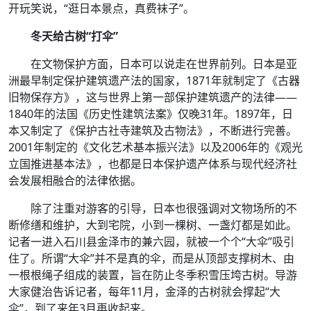
开玩笑说，“逛日本景点，真费袜子”。
冬天给古树“打伞”
在文物保护方面，日本可以说走在世界前列。日本是亚
洲最早制定保护建筑遗产法的国家，1871年就制定了《古器
旧物保存方》，这与世界上第一部保护建筑遗产的法律——
1840年的法国《历史性建筑法案》仅晚31年。1897年，日
本又制定了《保护古社寺建筑及古物法》，不断进行完善。
2001年制定的《文化艺术基本振兴法》以及2006年的《观光
立国推进基本法》，也都是日本保护遗产体系与现代经济社
会发展相融合的法律依据。
除了注重对游客的引导，日本也很强调对文物场所的不
断修缮和维护，大到宅院，小到一棵树、一盏灯都是如此。
记者一进入石川县金泽市的兼六园，就被一个个“大伞”吸引
住了。所谓“大伞”并不是真的伞，而是从顶部支撑树木、由
一根根绳子组成的装置，旨在防止冬季积雪压垮古树。导游
大家健治告诉记者，每年11月，金泽的古树就会撑起“大
伞”，到了来年3月再收起来。