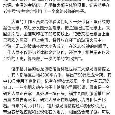
水源。金泽的金箔店，几乎每家都有体验项目，记者动手在
老字号“今井金箔”制作了一个金箔装饰的杯子。
店里的工作人员先给体验者们每人一张带有凹陷花纹的
黑色硬纸，然后分发圆形金箔纸。把金箔纸贴在硬纸上，来
回涂刷后，金箔就印在了凹陷花纹上。记者又在硬纸画上自
己喜欢的图案，印上金箔，将其放在杯子的玻璃夹层中，一
个独一无二的玻璃杯就大功告成了。在这30分钟的时间里，
工作人员不仅带记者体验金箔制作，还讲述了相关常识以及
金箔的历史，算是做了一次简单的文化推广。
位于福井县的恐龙博物馆据称是世界三大恐龙博物馆之
一，其内部展区占地4500平方米，展出了50具恐龙骨架，其
中10具使用了真化石。记者在博物馆发现一个非常有意思的
窗口，一些小朋友站在台子上踮脚向里面张望，原来是一名
研究人员正在拿工具处理一块石头。福井县国际旅游推广官
员渡边觉告诉记者，研究人员正在现场展示清洁和保养化
石。每年的4月到11月，福井恐龙博物馆还举办野外活动，
带游客参观挖掘和发现化石的地方，相当适合亲子游。可以