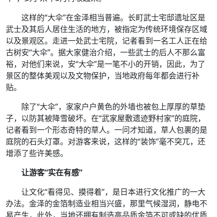
这样的“大伞”在金泽相当普遍。长町武士宅邸遗址区是
武士及其后人居住生活的地方，被指定为传统环境保存区域
以及景观区。走进一处武士宅院，记者看到一名工人正在给
古树安“大伞”。据大家健治介绍，一些武士的后人不那么富
裕，对他们来说，安“大伞”是一笔不小的开销，因此，为了
景区的整体美观以及文物保护，当地政府每年都会进行补
贴。
除了“大伞”，家家户户黄色的外墙也被包上厚厚的草垫
子，以防其被降雪破坏。在“武家屋敷遗迹野村家”的庭院，
记者看到一个形态奇特的草人。一问才知道，草人包裹的是
庭院的石头灯罩。对游客来说，这样的“装饰”毫不突兀，还
增添了些许美感。
让游客“实在有感”
让文化“看得见、摸得着”，是日本进行文化推广的一大
办法。金泽的金箔制造业相当兴盛，那里气候湿润，静电不
易产生，此外，当地还拥有制造高品质金箔不可或缺的优质