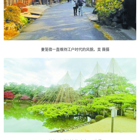
妻笼宿一直维持江户时代的风貌。吴 薇摄