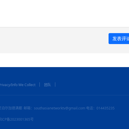
rivacy/Info We Collect
团队
尼泊尔加德满都
邮箱：southasianetworktv@gmail.com 电话：014435235
：琼ICP备2023001365号