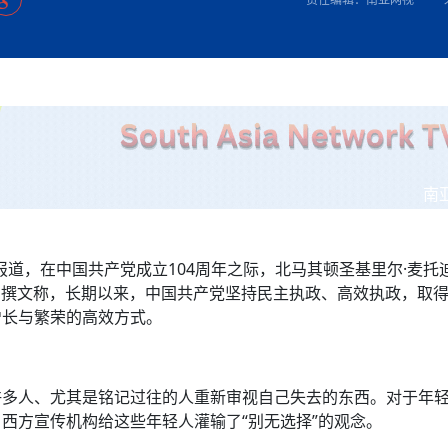
方向
大会开幕
侨胞健康
课程从“试试看”变为“抢着报”
第16届“汉语桥”世界中学生中文比
卷·双脉合流：技艺
志愿者：亚运赛场的
者信心
投资孟加拉国以帮助它到 2041 年成为发达国家
尼泊尔赫塔乌达举行大型集会
成锡忠
泊尔赛区比赛在加德满都举行
珍
孟加拉国表示，缅甸必须为罗兴亚人的遣返建立信
中国民族音乐会走进尼泊尔 金钟之星民乐团带来
第十七届“汉语桥” 第四届“汉语秀”
尼泊尔18名大学
耗
《中尼一家亲》微短剧主创首聚 共绘 “一带一路”
雪山为证 丝路有
南亚网视特别推荐 | 中工国际董事
曲大赛巴西赛区收官：唤起家国
协会第五届“比亚迪杯”篮球比
活动引朝野反思 坚守一中原
“归乡”！今日叩关洛阳，丝路雄
视频：中国援尼医疗队蓝毗尼义诊：
—中国科学家林占熺的“绿色
任和安全
浓郁的中国文化体验(实况3）
赛落幕
款助力相送
东京奥运会跳高冠
友好新篇
纪实
沙特阿拉伯与孟加拉国签署合作协议，成立联合商
民网专访
航 广西对接东盟贸易又添新
《一周新
一）
道
暖流
“汉语桥”线上团组项目在尼泊尔开始
长篇历史小说《雪
会前的奥运会”
业委员会
2起灾害 致3死21伤 蛇咬、山
卷·双脉合流：技艺
《Jerry on Top》在尼泊尔开拍，父子档首同台引
加德满都新版交通总
尼泊尔上马相迪A水电站成功应对今
观众俱
五四”精神主题座谈会在首尔举
确定：朱杨柱、张志远、黎家盈
泊尔沙阿政府激进施政引争议
响到现代文明通道 穿越千年
中国援尼医疗队蓝毗尼义诊：跨国界
巧艺
期待
马 快速通道军地协
在一个变暖的世界里，孟加拉国的服装业能“不受
验
议并存
践
家发改委多维发力护航民营经济
气候影响”吗？
视频
甜苹果》加德满都热演 以色
组图：谷地繁花绽放，春意满盈
中国网剧正走向“无时差”触达海外观众
深耕中尼友谊 西藏
多国使馆携侨界举行清明祭扫活
套餐 为智能经济发展注动力
缔结引领边境合作
短视频
南
群体冲突致1死9伤 局势持续
行稳致远
第三届中尼
管控
华侨刘巧儿评剧社”
低空经济“起飞”保驾护航
2026新
国抗议 尼泊尔多家医院暂停
报道，在中国共产党成立104周年之际，北马其顿圣基里尔·麦托
视频
报》撰文称，长期以来，中国共产党坚持民主执政、高效执政，取
增长与繁荣的高效方式。
直播
许多人、尤其是铭记过往的人重新审视自己失去的东西。对于年
西方宣传机构给这些年轻人灌输了“别无选择”的观念。