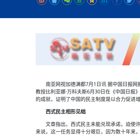
时代侨务工作指明
2026世界人工智能
政、坚守法治善治
域交通与经济
中文日益受各国重视 
会议 着力提振投资
夺世界杯冠军
社会新闻
化解局部紧张局势 
呼吁社会和谐团结
“水立方杯”中文歌
南亚网视丨中资企业
南亚网评丨纵容分裂
天山驼队3000公里
一株菌草跨越山海—
财经·三里河
平陆运河即将建成通
共鸣 展现文化认同
赛精彩摄影集锦（
则才是尼国长久正
关上演古今对话
丝路”实践
助力
尼泊尔24小时连发4
体滑坡为主要灾害
在韩留学人员传承“
神舟二十三号乘组
新政百日观察：尼
丝绸之路：从驼铃再
办
高效变革与程序争
的连接与当下的实
倾听民企心声，国
尼泊尔互动儿童剧《
加德满都春日盛景
彩启迪多元视角
华夏英烈永铭心: 
三大运营商推出词元
动 缅怀海外烈士
尼泊尔孙萨里县爆发
法治护航民营经济
紧张 当地延长宵禁
泰国清迈成立“华人
低空安全司亮相，为
医护人员遇袭引发全
非紧急医疗服务
南亚网视加德满都7月1日讯 据中国日报网
教授比利亚娜·万科夫斯6月30日在《中国日
的成就，证明了中国的民主制度是以合力促进
西式民主相形见绌
文章指出，西式民主未能兑现承诺，迫使
来说，这一任务显得十分艰巨，因为数十年来，