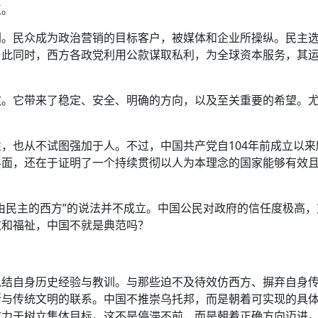
点。
剧。民众成为政治营销的目标客户，被媒体和企业所操纵。民主
与此同时，西方各政党利用公款谋取私利，为全球资本服务，其
效。它带来了稳定、安全、明确的方向，以及至关重要的希望。
，也从不试图强加于人。不过，中国共产党自104年前成立以来
层面，还在于证明了一个持续贯彻以人为本理念的国家能够有效
由民主的西方”的说法并不成立。中国公民对政府的信任度极高，
志和福祉，中国不就是典范吗？
总结自身历史经验与教训。与那些迫不及待效仿西方、摒弃自身
断与传统文明的联系。中国不推崇乌托邦，而是朝着可实现的具
致力于树立集体目标。这不是停滞不前，而是朝着正确方向迈进