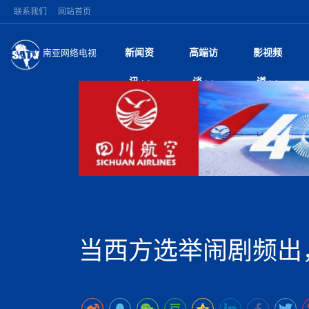
联系我们
网站首页
新闻资
高端访
影视频
南亚网络电视
今日头条
名人访谈
打破自我外交惯例 
微电
“
讯
谈
道
印美使节
风
国际新闻
全球人物
梅西父亲豪尔赫·梅西
电视
尼
盾落幕
议
执政逾四月争议不断
视
中国新闻
创业故事
（长江十年行）金
电影
车
机遭多方质疑
神与长江文化交融
巫
泰国暖武里府校园枪
从
中
经济新闻
凡人故事
消费火爆出口疲软 
纪录
她
祖父母后血洗校园
局
尼泊尔甘达基省颁
中
困境亟待破局
好评中国丨向实向
扎
省首席部长正式认
环球观察
巴基斯坦西南部煤矿
宣传
始
美方暂缓对伊军事打
日
中
尼电动新车市占率全
议即可取消开战计
时政微观察丨以侨
律
尼泊尔前总理普拉昌
中
一带一路
2026“一带一路”年
微直
地近八成市场
被俘尼泊尔青年讲述
中
语引发广泛讨论
“稳”等
也不愿归国
印度马哈拉施特拉邦
持刀闯馆案进入公诉
专
中
南亚网评
南亚网评｜多重考验
微短
PPA审批持续停滞 
查整改
深
尼泊尔马奥塔里县发
泊
当西方选举闹剧频出
共识推进善治
东西问｜强晓云：“
水电投资承压
美军称已完成最新
倒
人受伤
美国促成加沙历史性
丝路故事
世界从中国两会探
影视资
高质量合作的“黄金
除武装 以色列将逐
青海海南州兴海县接连
南亚网评：邻国外交
尼泊尔政府推出“真
尼泊尔巴伦政府将分
县7个乡镇设施受损
尼
图说南亚
2026年尼泊尔世
源在于国家能力赤
接单啦！“世界超市”
75年沧桑蝶变，西
一位百万卢比得主
放平衡外交积极信
推
情合影
意义？
全球华人
全国侨务工作会议在
执政百日舆情多发 
阿富汗尼姆鲁兹“丝
尼泊尔总理巴伦德拉
加时绝杀登顶！西班牙