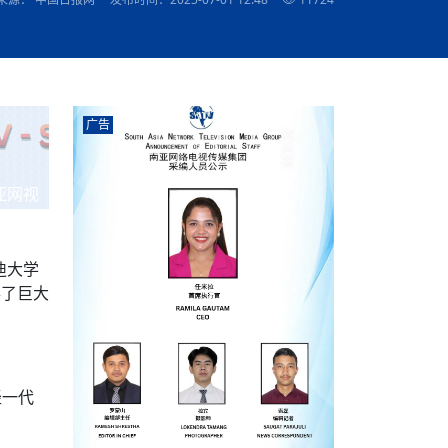
农村的发现
赞讲话（实况）
深化合作
尔代表处）
南亚网视SATV丨《米拉看中国》 第八集：广场舞
8000米之上：一位夏尔巴高山摄影师镜头中的人
赛海外预选赛尼
传承与文明共生 第六章 古道遗
“无名英雄”
南亚网视《SATV新闻会客厅》专访尼泊尔旅游局
南亚网视 SATV | 遇见环县
从教师到厨师：吉塔在加德满都推广缅甸味道
孟加拉国人被骗赴俄：合法移民沦为俄乌战场“消
选手
看世界
南亚网视 SATV |莫迪政府动作不断，对印控克什
中尼建交70周年
照片
(下)
与山
兄弟点红节：尼泊尔手足情深的神圣庆典
局长Mani Raj Lamichhane
尼泊尔赛区选拔
生今日出征大运会：在尼华侨捐
品”
马尔代夫杜拉杜环礁米德岛30吨制冰厂及50吨储
甘肃：探访祁连山——高台马营河大峡谷、小泉丹
声——南亚网视上线运营六周年
长王博接受人
2025年米其林钥匙奖揭晓：不丹三家酒店获殊荣
米尔加强控制，或最终导致印度分裂
台湾乐手牵手大陆剧团 两岸戏腔共鸣
专访喜马拉雅航空总裁周恩永：云端
南亚网视丨百年华诞：绒花（侯艳琪大使）
跨国界的公益
军巴希姆：“亚运会就像是奥运
冰设施正式启用
南亚网视 SATV | 环州故城之沙场风云
尼泊尔“疯狂蜂蜜” ：大自然馈赠的野生灵丹妙药
霞
中文志愿者服务博卡拉中尼友谊龙舟赛
闻综述》
香港卫视南亚网视《一周新闻综述》2023第23期
中尼建交七十周年南亚网
新丝路
南亚网视丨《米拉看中国》第二集 走进中国 认识
从攀登世界之巅到组织巅峰探险：强·达瓦·夏尔巴
乌鸦节：崇敬阎罗使者的传统与象征意义
实施
域天妃：尺尊公主传奇》 第七
南亚网视《SATV新闻会客厅》专访尼泊尔国际电
不丹公务员人工智能技能缺口凸显 亟需开展针对
（总第039期）
视赴青海玉树系列活动报
南亚网视｜成锡忠看世界 俄乌战争会打多久？美
中国
尼泊尔中资企业协会举办第二届“华为杯”篮球赛
与“七峰探险”的传奇
南亚网视丨百年华诞：歌唱祖国（合唱，尼泊尔博
传承与文明共生 第五章 村落藏
影节入围中国影片《巴彦查干》导演复强先生
通讯：尼泊尔费瓦湖上的龙舟赛
规待内阁审批 地铁BRT齐上
年最大洪峰考
性培训
乐部
CCTV-4央视海外观众俱乐部向全球华侨华人拜年
道专题
前高官已经定性，美国想实现三个战略目标
（实况3）
喜马拉雅航空开通拉萨——博克拉航
卡拉华侨人华人协会）
的公益暖流
提哈尔节（灯节）：灯火辉煌与手足情深的节日
调卡壳
了！
香港卫视南亚网视《一周新闻综述》2023第22期
中丝路”再添通道
南亚网视丨《米拉看中国》笫三集：浓情中国 趣
普通市民写给“巴特巴特尼”董事长明·巴杜·古隆的
广告
赛出国际友谊 中国四川龙舟队包揽首届“中尼友谊
直播
俄乌軍事冲突
南亚网视SATV丨基辅多地爆炸：激
（总第038期）
南亚网视｜成锡忠看世界 我的联合国维和行动经
味人生
尼泊尔中资企业协会举办第二届“华为杯”篮球赛
信：您必将再次崛起，而且更加强大
南亚网视丨百年华诞：亲爱的中国我爱你（佳境，
龙舟赛”全部冠军
阿里代表团访尼圆满收官 友城
CCTV-4尼泊尔加德满都观众俱乐部祝全球华侨华
历-经历冲突和政变，确保中国维和人员安全
（实况2）
尼泊尔总理专机出访中国，喜马拉
尼泊尔华侨华人协会推荐）
开启发展新篇
展示
《欢迎来加德满都过大年》参赛视频 探索秘境尼
成锡忠看世界
南亚网视｜成锡忠看世界 我亲历的
人新年快乐、龙年大吉！
俄乌軍事冲突专题/南亚网视国际丨
香港卫视南亚网视《一周新闻综述》2023第21期
南亚网视丨《米拉看中国》 第四集：大美中国 山
辛哈杜巴宫的故事：从烈焰到重生
中国四川龙舟队包揽首届“中尼友谊龙舟赛”双冠
泊尔
事件一：孟加拉前总统被军人暗杀
署：过去10天超150万乌克兰难民
（总第037期）
亚网视
南亚网视｜成锡忠看世界 佩洛西行程未包含台
河娇娆（上）
尼泊尔中资企业协会举办第二届“华为杯”篮球赛
喜马拉雅航空荣获国际IOSA认证
媒体峰会
第三届中尼媒体峰会：新中国成立75周年恭贺视
走访慰问在尼联谊企业
南亚网视SATV丨“走访在尼联谊企业
CCTV-4主持人2024新年祝词
湾，两大细节显示，她内心并未彻底放弃访台
（实况1）
频
锟铧农业在尼打造中国式高科技示
《欢迎来加德满都过大年》参赛视频 欢迎到加德
南亚网视｜成锡忠看世界 从安倍晋
俄媒：俄军已掌控乌制空权 俄乌代
香港卫视南亚网视《一周新闻综述》2023第20期
春恭贺片
同庆新岁·共享未来——2026新年祝福视频合辑
2022北京冬奥会
好消息！由南亚网视拍摄制作的尼
满都过春节宣传片
看暗杀工具的演变，枪支最流行却
地
（总第036期）
2024年央视春晚宣传片
南亚网视｜成锡忠看世界 佩洛西今晚抵台？美航
贺北京冬奥视频被中国外交部采用
第三届中尼媒体峰会：我爱你中国
南亚网视SATV丨“走访在尼联谊企业
母快速向台海集结，解放军得用实际行动反制
迪大学
直播
丝合酒店宝石湖宾馆
南亚网视 SATV | 侯艳琪大使出席
尼泊尔华侨华人协会新年恭贺视频
哥拿巴迪砖业有限公司销售量创新
视频：加德满都大学孔子学院举办龙年春节庆祝活
南亚网视｜成锡忠看世界 斯里兰卡
停火撤军问题暂未谈拢，俄乌一致
香港卫视南亚网视《一周新闻综述》2023第19期
《2023中央广播电视总台春节联欢晚会》01（央
得了巨大
国援尼医疗队颁发感谢状仪式
尼泊尔滑雪健儿备战2022北京冬奥
动
第三届中尼媒体峰会：尼泊尔学生合唱“我爱你中
打算继续向中印寻求信贷支持，中
（总第035期）
视授权南亚网视直播）
回放
【直播回放-10】CEAN“比亚迪杯”篮球赛闭幕式
中共百年华诞
专家：中国共产党百年历程中与侨
国”
尼泊尔中国文化中心新年恭贺视频
南亚网视SATV丨“走访在尼联谊企业
俄媒：俄军已掌控乌制空权 俄乌代
南亚网视 SATV | 中国作家雪漠尼
第十三批援尼医疗队 传承中国医疗精
尼泊尔滑雪健儿备战2022北京冬奥
《欢迎来加德满都过大年》短视频参赛作品展播
南亚网视｜成锡忠看世界 巴基斯坦
地
小说精选》新书发布暨座谈交流会
医疗骨干
001号
第三届中尼媒体峰会：祖国颂——庆祝新中国成立
尼泊尔加德满都大学孔子学院新年恭贺视频
频发，如何破局？中方应助巴方提
【直播回放-11】CEAN“比亚迪杯”篮球赛闭幕式
中国共产党百年华诞的世界期待
75周年
闪光时间｜冬奥燃起冰雪热
“狮”书共舞，未来可期——尼文版
南亚网视SATV丨“走访在尼联谊企业
新希望尼泊尔农业经济有限公司新年恭贺视频
南亚网视｜成锡忠看世界 俄乌冲突
轻一代
【直播回放-7】CEAN“比亚迪杯”篮球赛 冠亚军决
南亚网络电视丨尼泊尔华侨华人协
选》在尼泊尔捐赠活动
深耕尼泊尔市场为尼民众致富带来“新
第三届中尼媒体峰会：歌曲《天佑中华》
国一邻邦濒临崩溃，幕后推手浮出
北京2022年冬奥会和冬残奥会安全
赛（安徽开源队VS中国电建队）
共产党建党100周年王冰洁独唱《
次会议召集加强场馆安保团队建设
南亚网视 SATV |丝合酒店宝石湖
南亚网视SATV丨“走访在尼联谊企业
交通安全隐患