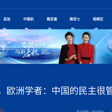
孟加
中国机
南亚速
南亚七
视频在
尼泊尔总理沙阿将单独会见中
影
中国电影节”在尼泊尔首都加德满都正式开幕 《大
孟加拉头条
微电影《一缕阳光》
中国驻尼使馆
孟加拉国东南部暴雨引发洪灾滑坡 44人遇难超百
文化﹒艺术
张茂明大使出席“全球多极化下的中国
印度新闻
喜马拉雅地缘博弈
视频
拉
构
递
国
线
杀》导演兼编剧张琪接受南亚网视专访
万人受困 救援受阻
研讨会
响1962年中印边
病逝 享年68岁 球王最坚强后
剧
媒独家专访｜内政部长苏丹·古龙：回应警暴争
华侨华人
22集电视剧《山海情》尼语版 第二十二集
中国文化中心
芒果促进中孟贸易关系
娱乐﹒体育
“我和中国的故事——庆祝尼泊尔中
尼泊尔新闻
特朗普为世界杯冠
新尼
深汕微电影《新生活》
、Z世代正义、宗教冲突与施政质疑
立十周年”征文系列之一：中国是我
 尼泊尔沙阿政府深陷治理危
频丨探秘富贵车业掌舵人巫兴贵的非凡之路
孟加拉国暴发数十年来最严重麻疹疫情 死亡儿童
尼泊尔雨季将至灾害风险攀升 中使
甘肃庆阳二十一载“
沙水拍云崖暖：云南推动长征精
院
轮载初心 实干赴征程——探秘富贵车业掌舵人
旅游文化
中资企业协会
乔治亚·马洛尼抱怨孟加拉国出售劳工签证
生活﹒健康
华为深耕尼泊尔二十余年：以人才培养
巴基斯坦新闻
南亚网视《中尼一
开心
22集电视剧《山海情》尼语版 第二十一集
超过500人
孟加拉国智库学者访华团一行访问南亚研究所
疫重要提醒
奔赴
2026世界杯各大
微电影《东方梦》
共生
兴贵的非凡之路
展，共筑数字未来
事
2
击案致9人死亡 14岁枪手先杀
“拆改”到“经营”：中国城市更新如何在存量中破
“我和中国的故事——庆祝尼泊尔中
班牙包揽三大重磅
尼建交70周年系列报道十三丨南亚网视专访尼
尼泊尔数字经济陷入单向发展
片
的柜台 她的世界
娱乐体育
纪录片丨喜马拉雅情缘系列之北大的奥妮卡
华侨华人协会
巴基斯坦世界最佳保龄球阵容：阿夫里迪
本网原创
香港职业生涯协会访尼：聚焦“一带一
孟加拉国新闻
长篇历史小说《雪
新旅
？
“如果我没有戒酒，我就不可能成为一名作家”
立十周年”征文
行医用及工业用大麻种植法案
友好论坛主席高亮先生
22集电视剧《山海情》尼语版 第二十集
孟加拉国宣布2月举行议会选举 为去年政治动荡后
“中国正在帮助孟加拉国实现梦想”（共创繁荣发展
张茂明大使拜会尼泊尔联邦院新任副
散记丨八载风雪归
微电影《少年突击队》
业故事
卷·双脉合流：技艺
新向优向绿，中国经济一路向前
根异国，仁心不改--专访尼泊尔华侨友好医院创
南亚网视“2026年新年恭贺视频”免
全球首个！马尔代夫
证
首次全国投票
新时代）
中国动画产业，从“
爆炸致34名矿工死亡
片
生活健康
定制专属纸巾，助力品牌形象升级｜A.B.C.paper
加大孔子学院
港媒：榴莲成为中国年轻消费者时尚选择
媒体峰会
第25届“汉语桥”世界大学生中文比
斯里兰卡新闻
巧
第四届中尼媒体峰
本网
人夏琛琛
纪录片丨喜马拉雅情缘系列之博克拉的“中江表哥”
孟加拉国世界杯任务开始
向在尼中资机构及企业）
击 特朗普：美伊尽快达成协
本搅局南海，日学者警告：日本正图谋南下将菲
北京希望吸引更多孟加拉国游客来中国旅游
铭记历史守望和平｜“我的南京”主题
尼建交70周年系列报道十二丨南亚网视专访尼
22集电视剧《山海情》尼语版 第十九集
张茂明大使拜会尼泊尔内政部长阿亚
尼泊尔廓尔喀乡村
微电影《我们的答案》
尼泊尔定制服务
选赛圆满落幕
球第二 中国新能源车垄断当
尼泊尔蓝毗尼首届“国际和平节”活动
划
为桥，同心筑梦
宾打造成桥头堡
中国文化中心隆重开幕
生死时速！毒蛇完成
达现场回应媒体提问 激进言
文化教育协会会长哈利仕博士
孟加拉国调整进口政策，服装制造商预计出口额将
王炯会见孟加拉国北达卡市市长阿提库·伊斯拉姆
织
享年101岁，全球
度候选汉字发布 包括“睦”“联”
播
人物访谈
特大孔子学院
国家电投五凌电力控股的孟加拉国首个综合智慧能
成都大运会
特里布文大学孔子学院作品 荣获 “最・
马尔代夫新闻
（成都大运会）外
新闻会
俄乌战场经历 坦言宁愿返俄
达卡周六早上空气质量中等
长篇历史小说《雪
第四届中尼媒体峰
国藏族创业者在尼泊尔的咖啡梦想
纪录片丨喜马拉雅情缘系列之尼泊尔“老广”杰克
穆斯塔菲兹在上一场比赛中创保龄球胜利纪录
中铁二局尼泊尔军方公路十标项目部
额外增加50亿美元
孟加拉旅游产业现状
22集电视剧《山海情》尼语版 第十八集
外交部发言人就尼泊尔联邦议会众议
源项目开工
频征集活动特等奖
证中国发展奇迹
尼泊尔锐达股份有限公司——合成轻钢树脂瓦
“汉语桥”尼泊尔赛区决赛圆满落幕，
卷·双脉合流：技艺
激情 篝火欢歌庆元旦
尼泊尔首届“中国新年”系列庆祝活动
一建筑倒塌 已致9人死亡
阶段 外交部再次敦促日方彻
访尼人权委员会委员比肯·K·达瓦迪莉莉·塔帕：
柏林中国文化中心举办诗歌诵读会《
英媒：不要把童年创
尼建交70周年系列报道十一丨南亚网视专访尼
奇葩的孟加拉：女性执政，性交易却合法化，工人
问
千年典籍赋能中尼
“苏超”冠军奖杯，
接踵而至 巴伦政府亟需凝聚
剧
视频新闻
20集微短剧《爱在加德满都》第2集
援尼医疗队
嫦娥六号暴雨中起飞，诠释嫦娥奔月之美！
杭州亚运会
中国援尼医疗队协调捐赠新车 助力
不丹新闻
境外媒体：杭州亚
中国甘
莎摘得桂冠
巧
尼泊尔281个水电项目遇阻 万亿
“Vinnata”品牌开启征程
第四届中尼媒体峰
度复盘国家治理危机：政策脱离民生 粗暴执法
纪录片丨喜马拉雅情缘系列之幸福的“中间人”
谢哈布丁当选孟加拉国新任总统
天》
生校车事故 致包括司机在内6
尔华人华侨协会 促统会 会长
孟加拉国登革热死亡病例升至283例，专家预警11
每天流汗又流血
卡拉姆·阿里90 岁高龄仍不戴眼镜看报纸
《佛国记》于蓝毗
，欧洲学者：中国的民主很
院提升服务能力
中国—中亚精神”如何照亮区域
历史首次！孟加拉帕德玛大桥铁路连接线传来好消
第23届“汉语桥”世界大学生中文比
大运会给成都市民
一轮对伊朗的打击行动
穆萨货运双线开通！响应全球，携手开启新篇章
报告
逼民众走向极端
南航与文旅机构共庆中国旅游日，深
青海省玉树藏族自治州商务考察团到
裁军协议 哈马斯同意全面解
月后仍处高风险期
冬天，真不建议你
寻发展确定性
讯
图说孟加拉
续集热潮席卷尼泊尔影坛：是故事延续还是单纯逐
中国在尼企业
专访：世界贸易组织官员关注孟加拉国脱离最不发
南亚车界
拉萨⇌加德满都直飞航班每周一班
泰国高中发生恶性枪
百年
时代”？
20集微短剧《爱在加德满都》第1集
息
南亚网视祝大家新年快乐：砥砺前行，再创辉煌！
区）决赛圆满落幕
潮评丨“史上最好的
第24届“汉语桥”尼泊尔赛区决赛收官
长篇历史小说《雪
孟加拉国第一座现代化大型污水处理厂竣工 中
作
步撤军
发生5.7级、5.8级地震 全
纪录片丨喜马拉雅情缘系列之弄堂里的尼泊尔餐厅
12月28日孟加拉国首条轻轨正式开通
斯里兰卡中国文化中心图书馆正式对
胖）
利？
达国家平稳过渡
学生
反复陷入僵局 尼泊尔困局根
援尼医疗队首批中医设备及"侨胞药箱
“心向远方”？
庆山夺冠
卷·双脉合流：技艺
成都大运会｜尼泊
实账单百万富翁计划” 每日诞生
别会见中印两国驻尼大使 释
南亚网视新闻会客厅片头
方：“一带一路”倡议造福伙伴国又一例证
第四届中尼媒体峰
 暂无人员伤亡
泊尔新锐政坛女性高塔姆履职百日谈：大刀阔斧
尼泊尔武术运动员今日启程赴中国湖
界小姐冠军出炉 新晋佳丽同台温
米拉看
字
义乌“焕新”开市
诊疗中心服务能力温情双升级
藏发展之路为何具有世界借鉴
孟加拉国的能源计划因燃料危机而面临天然气困境
视频：尼泊尔层峦叠嶂的朱加尔雪山
第22届“汉语桥”世界大学生中文比
巧
看大熊猫
号
司法改革 深耕青年政治传承
绿茵驰骋展英姿 白衣守护践仁心—
赛前强化训练和交流学习
喜马拉雅航空开通拉萨-加德满都直
重举行
印度代表队奖牌数
加大孔院举办“儒韵华彩”文化周 开
异域味蕾碰撞 瞬间穿越故乡——汉源餐厅
尼泊尔纪录片《从零到8848》亚特兰大首映 聚焦
“中国正在帮助孟加拉国实现梦想”
孟加拉国反对派不参加下届大选
中尼友谊足球赛
第四届中尼媒体峰
打破自我外交惯例
京召开 习近平重要指示为新
娱乐
尼泊尔各界呼吁理性看待施
绸之路桥”完工 投入使用提升区
河北第16批援尼医疗队加德满都义
李尚福会见孟加拉国海军参谋长
视频 | 美丽的村庄“多拉乐加特”
新篇章
长篇历史小说《雪
成都大运会：尼泊
·沙阿主持召开资本市场高层
1-0力克阿根廷 时隔16年再
最短登顶路线与气候议题
外交代表
喜马拉雅航空正式复航重庆=加德满
责任编辑：南亚网视