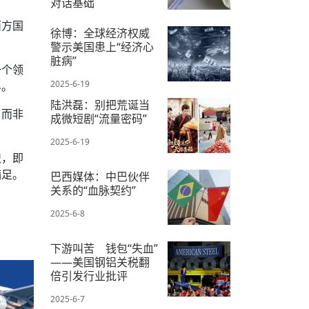
对话基础
西方国
2025-6-20
徐博：全球经济权威
警示美国患上“经济心
脏病”
一个领
2025-6-19
界。
陆洪磊：别把荒诞当
，而非
成微短剧“流量密码”
2025-6-19
识，即
满足。
巴西媒体：中巴伙伴
关系的“血脉契约”
2025-6-8
下游叫苦 钱包“失血”
——美国钢铝关税翻
倍引发行业批评
2025-6-7