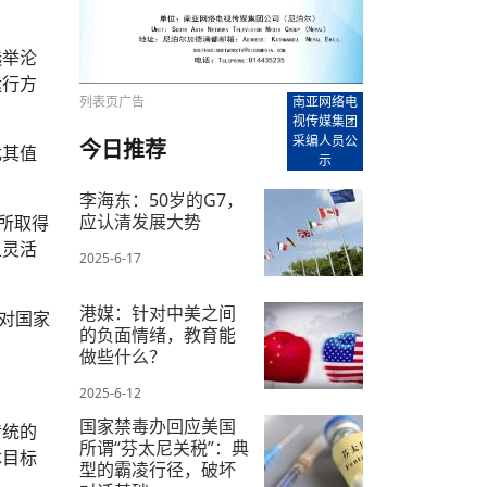
【直播回放-8】CEAN“比亚迪杯”篮球赛 冠亚军决
南亚网络电视丨尼泊尔华侨华人协
走访红狮希望 恰逢企业为员工生日
赛（安徽开源队VS中国电建队）
共产党建党100周年大合唱《我爱
尼泊尔丝合酒店宝石湖宾馆今日开
选举沦
【直播回放-9】CEAN“比亚迪杯”篮球赛闭幕式
尼泊尔中资企业协会、华侨华人协
运行方
泊尔报纸发表建党百年专版
列表页广告
南亚网络电
视传媒集团
采编人员公
今日推荐
尤其值
示
李海东：50岁的G7，
应认清发展大势
所取得
且灵活
2025-6-17
港媒：针对中美之间
对国家
的负面情绪，教育能
做些什么？
2025-6-12
国家禁毒办回应美国
传统的
所谓“芬太尼关税”：典
体目标
型的霸凌行径，破坏
。