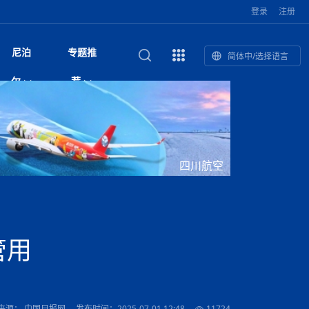
登录
注册
尼泊
专题推
简体中/选择语言
和南亚”国际
复盘：尼印关系转折如何间接影
综合
印度“蟑螂运动”升级：万名学生无视禁令游行 警方
尼泊尔头条
视频| 中国驻尼泊尔使馆举办招待会 隆重庆祝中
首届中尼媒体峰会
尼泊尔总理巴伦德拉·沙阿将于下周起分别会见中
“首届中尼媒体峰会”系列报道六：
尔
荐
境局势
催泪瓦斯驱散致180人受伤
国人民解放军建军99周年
印美驻尼外交代表
助农致富
国文化中心成
军西班牙队颁奖
泊尔
华为尼泊尔公司举办2026 科技前沿：媒体对话 助
综合新闻
视频| 南亚网视航拍加德满都：蓝花楹怒放的城市
2023年中尼投资与经贸论
尼泊尔完成加德满都谷地交通总体规划 2050年人
中尼投资与经贸论坛举办：总理普
的第二故乡
力尼泊尔数字化转型
坛
口或超430万
吉祥灯揭幕
馆发布安全防
香”约：一座城与一枚香包双向
美国男子涉嫌非法越境进入尼泊尔 在印尼边境被
视频| “锦绣天府·安逸四川”文旅交流座谈会在尼泊
英国驻尼大使与尼泊尔内政部长会晤 共商防灾警
“首届中尼媒体峰会”系列报道四：凝
赋能ICT发
家亲》摄制组志愿者演员招聘启
奇谈
巴基斯坦卡拉奇购物中心发生重大火灾 已致至少
旅游头条
晓谈天下丨美国人类学者马立安：深圳精神就是
世界第12高峰布洛阿特峰突发雪崩 知名登山家普
奖项出炉！罗德里斩获金球奖 西
捕
尔加德满都成功举办
视频| 加德满都东出口大升级! 苏雅尔维纳亚克至
务合作
进中尼友好
1人死亡
“闯”
中尼友谊龙舟赛
尔萨带队团队失联
国文化中心成
荣誉
尼泊尔巴克塔普尔 新年迎来旅游高峰
杜利凯尔六车道高速加速建设中
印度陆军总司令将访尼 尼泊尔将授予其荣誉军官
路”合作与创
域天妃：尺尊公主传奇》 第七
游眼
孟加拉前总理卡莉达·齐亚因病情“非常危急”入院治
徒步旅行
走进蓝毗尼：探寻佛陀诞生地的和平与宁静
尼泊尔春季徒步热升温 官方呼吁加强环保与安全
军衔
主席班达里
雪域，两度西行赴拉萨
印度下调汽油、柴油及航空煤油出口关税 新税率6
视频|湖北十堰绿松石文化展西安举办：一石牵秦
尼泊尔土地所有权有多大？地下矿产、文物和毒品
“首届中尼媒体峰会”系列报道五：尼
四川航空
传承与文明共生 第九章 金顶凝
疗
成都大运会
意识
费发布启事（面
正式实施“世代禁烟令”
开普省安全部队与巴塔恐怖分子冲突升级，造成民
南亚网络电视丨特朗普称如果选举人团投票给拜
高院裁决倒逼产业转型 奇特旺大象骑游存废引争
默默无闻”到全球竞争者
月1日起生效
尼泊尔经济运行简报，金融承压与发展调整并行
楚 青绿赴长安
视频| 朱红漫天：尼泊尔新年最“红”的节日
法律这样规定
带一路”
赛尼泊尔赛区预
会：山海情反馈影响
原创
斯里兰卡监狱爆发帮派大乱斗 已致25死百余人受
上榜酒店
尼泊尔迎来正宗中国味：福盛中餐厅盛大开业
加德满都旅馆：泰美尔区的传奇与地标
众大规模逃离家园
登，他将离开白宫
视频| 千年雨神巡游：尼泊尔拉托·马钦德拉纳特
议 伦理保护与地方民生两难博弈
展览在尼泊尔
尼泊尔拟扩大国家服务团训练范围 8至12年级学生
尔
行：故土羁绊与青年外流困境交
伤 军方紧急入驻维稳
杭州亚运会
纪实
孟加拉国土豆供过于求，价格跌破每公斤20塔卡
节的信仰与狂欢
木斯塘——从外国人的目的地，到如今尼泊尔人的
“致命一击”有多快
可自愿参加
最长寿奥运冠军离世
印度多地遭遇极端热浪 新德里气温突破45°C
斯瓦米倡议设立瑜伽部 尼泊尔部长调侃“让腐败分
视频| 英国知名美妆品牌 The Body Shop 在帕坦
视频| 曾经打碟的手 如今签署逮捕令：苏丹·古隆
频繁服务器宕机暴露顽疾 尼泊尔数字治理遭遇系
“首届中尼媒体峰会“系列报道三：共
孔院” 短视
国记者看大运：通过体育赛事见
客厅
马尔代夫旅游业势头强劲：入境游客突破180万 中
吃喝玩乐
南亚网视《SATV新闻会客厅》专访喜马拉雅航空
加德满都迎来夜生活新地标：XO俱乐部树立全新
域天妃：尺尊公主传奇》 第七
会：向少华发言致辞
南亚网视衷心祝愿尼泊尔人民以及全球尼泊尔朋友
旅游热土​
加德满都泰米尔雅乐轩酒店荣获环境管理认证
：趣味竞技燃
巴基斯坦削减LNG进口：取消21船合同并寻求卡
南亚网络电视丨亚洲最穷的国家不丹-拿10元人民
尼泊尔马南县：雪山、圣湖与古寺交织的高原秘境
子去冥想”
Labim Mall 正式开业
的逆袭传奇
统性失败
演绎中尼感人故事
院选举答记者
国仍是最大客源国
总裁周恩永：云端架虹桥 翼展新丝路
第二届中尼媒体峰会专题
标杆
安艺青、陈俐
传承与文明共生 第八章 塔基藏
斯里兰卡百年最强飓风致茶园成“荒地” 工人生计受
们德赛节快乐！
纪实
塔尔供气调整
孟加拉辍学率上升令人担忧
币，在不丹能干什么
南亚网视SATV｜探访加德满都文殊菩萨修行地勋
春天吞噬了冬
伤留在“记忆阁楼”
救护车变“运毒车” 尼泊尔科西省大麻走私问题引关
文明互鉴 首部直译尼泊尔文版
南京造！
影星维杰“逆袭”登顶！印度一邦政坛迎来大洗牌
尼泊尔肿瘤医
运在欢庆与惜别中落幕
肃环县
不丹举办2025全球和平祈祷节
图说尼泊尔
南亚网视 SATV | 甘肃环县3 3米大锅烹煮66只
山体滑坡地区搜救行动正在进行中
重挫
会：张兴年宣读环喜马拉雅研究
部（猴庙）感悟朝圣之旅
来尼泊尔徒步为什么购买保险至关重要？
探索奢华：加德满都附近的顶级度假村
注
尼泊尔持续暴雨致全境交通瘫痪 多条国道关闭 数
尼正式首发
尼泊尔比拉德讷格尔一实习医生坠楼身亡
从雪域高原到尼泊尔：第三届“石榴籽杯”草原足球
【视频】尼泊尔新政府成立以来，都做了些什么？
尼泊尔内政部长古隆坦言：任职4个月“没能好好工
“首届中尼媒体峰会”系列报道二：
管用
羊，你想不想来一口？
尼泊尔中国新年系列庆祝
赛（尼泊尔赛
带来激情与欢乐
印度洋稳定成为马澳第二次高级官员会谈首要议题​
南亚网视《SATV新闻会客厅》专访中国著名导演
Alev Kebab Sultanate 尼泊尔第一家土耳其中东
​释迦牟尼佛诞辰2569周年：千年智慧的当代回响
化中尼文旅合
访尼泊尔
巴基斯坦旁遮普省遭严重雾霾侵袭，多城空气质量
安徽凌家滩文化图片展在孟加拉国开幕
南亚网络电视丨为何中丹边境通婚普遍？看了不丹
百游客被困
吃太多烤红薯（不是因为容易
邀请赛6月20日山南启幕，跨国球队共逐绿茵
作”
结硕果
击案 至少6人遇难枪手身份为
华诞
尼泊尔节日
南亚网视丨百年华诞：草原上升起不落的太阳（关
话动
一个无需择日的吉日：走进尼泊尔的Akshaya
一届亚运会”闭幕，未来，何以
谢飞先生
风味餐厅
风自山谷北--中国甘肃摄影家尼泊尔摄影展览
 加都大学苏
域天妃：尺尊公主传奇》 第七
斯里兰卡飓风死亡人数超过200人
达危险水平
姑娘真实生活，难怪想嫁到中国！
南亚网视SATV丨尼泊尔博达纳大佛塔
探索喜马拉雅山：尼泊尔徒步指南系列 - 系列 I
瓦尔纳巴斯博物馆酒店（Varnabas Museum
外开放
不丹帕罗嘎查乡向日葵产量占全国一半 农户盼增
尼泊尔丹库塔警方查获647公斤大麻 两名涉案人员
利宁，中国水电十一工程局上马相迪电站运维项
Tritiya
"抵尼 加都
南亚网视 SATV | 环州故城！环县
传承与文明共生 第七章 寺壁藏
尔乒乓球选手：中国队太强，想
马尔代夫实施“世代烟草禁令” 教育部长称开创全球
会：朱锋参赞致辞
视频 | 中华人民共和国成立75周年庆祝活动在多
hotel）今天开业
州参加亚运会
孟加拉国登革热感染病例超1.5万 死亡58人
大型榨油设备
被捕
11次登顶珠峰刷新女性纪录！“山地女王”拉克巴·
中国
旅游故事
目）
外国青年“看中国” 巴西圣保罗大学教授-向世界展
第三届中尼媒体峰会
尼泊尔登顶传奇明玛·夏尔巴：从登山者到行业引
赛在加德满都隆
先例
南亚网视 SATV | 加德满都市展开河道垃圾清理活
加德满都“中国美食城”盛大开业 带来地道中餐与超
最美尼泊尔风景图
斯里兰卡铁路系统迎变革：内阁决议招聘女性担任
国举办
—医疗队护航
飞航线
夏巴兹总理将派遣巴基斯坦青年赴沙特参与“2030
南亚网络电视丨印军闯下弥天大祸！机枪扫射联合
南亚网络电视丨中国版的“马尔代夫”，海水清澈风
夏尔巴：荣光背后是半生漂泊与坚韧重生
23名登山者成功登顶乔戈里峰
示不一样的中国
领者 珠峰登山经济重回本土掌控
【相约帕坦杜巴广场】卡蒂克舞节：尼泊尔最古老
破百，印度总理莫迪点赞
动 改善河道生态环境
南亚网视 SATV | 秒懂！环州故城的“由来”
值体验
启中尼文化交流
司机、站长等核心岗位
会：柯绍致辞并发布倡议书
 沙阿总理将一对一会见中印美
愿景”项目
国车队，或永久失去入常资格
景如画，宛如画中世界
木斯塘圣塔玛尼酒店被评为“2024最佳新酒店”
不丹赌博与线上诈骗问题严峻 政府加强打击但挑
体育
中尼龙舟赛
视频| 从城市漫步到乡村漫步：外国创作者在中国
喜马拉雅航空
中尼友谊龙舟赛新闻发布会：中国驻尼使馆王欣参
中尼航线迎新契机 喜马拉雅航空与
南亚网视丨百年华诞：少年（合唱，中国电建尼泊
的文化舞蹈盛典，延续三百年的信仰与艺术
诊：温情守护
域天妃：尺尊公主传奇》 第七
尔参赛队员武术比赛赢得喝彩
马尔代夫实施“世代禁烟令” 外国游客也需遵守
第 10 届纹身大会4 月 7 日-9 日在加德满都举行
视频：第16届“汉语桥”世界中学生中文比赛 一号
都
战仍存
来源： 中国日报网
发布时间：2025-07-01 12:48
11724