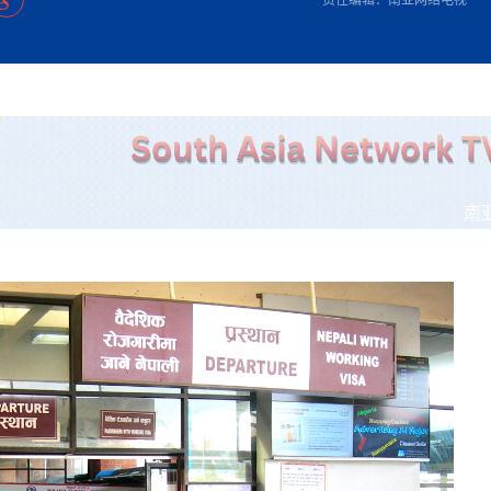
方向
大会开幕
侨胞健康
课程从“试试看”变为“抢着报”
第16届“汉语桥”世界中学生中文比
卷·双脉合流：技艺
志愿者：亚运赛场的
者信心
投资孟加拉国以帮助它到 2041 年成为发达国家
尼泊尔赫塔乌达举行大型集会
成锡忠
泊尔赛区比赛在加德满都举行
珍
孟加拉国表示，缅甸必须为罗兴亚人的遣返建立信
中国民族音乐会走进尼泊尔 金钟之星民乐团带来
第十七届“汉语桥” 第四届“汉语秀”
尼泊尔18名大学
耗
《中尼一家亲》微短剧主创首聚 共绘 “一带一路”
雪山为证 丝路有
南亚网视特别推荐 | 中工国际董事
曲大赛巴西赛区收官：唤起家国
协会第五届“比亚迪杯”篮球比
活动引朝野反思 坚守一中原
“归乡”！今日叩关洛阳，丝路雄
视频：中国援尼医疗队蓝毗尼义诊：
—中国科学家林占熺的“绿色
任和安全
浓郁的中国文化体验(实况3）
赛落幕
款助力相送
东京奥运会跳高冠
友好新篇
纪实
沙特阿拉伯与孟加拉国签署合作协议，成立联合商
民网专访
航 广西对接东盟贸易又添新
《一周新
一）
道
暖流
“汉语桥”线上团组项目在尼泊尔开始
长篇历史小说《雪
会前的奥运会”
业委员会
2起灾害 致3死21伤 蛇咬、山
卷·双脉合流：技艺
《Jerry on Top》在尼泊尔开拍，父子档首同台引
加德满都新版交通总
尼泊尔上马相迪A水电站成功应对今
观众俱
五四”精神主题座谈会在首尔举
确定：朱杨柱、张志远、黎家盈
泊尔沙阿政府激进施政引争议
响到现代文明通道 穿越千年
中国援尼医疗队蓝毗尼义诊：跨国界
巧艺
期待
马 快速通道军地协
在一个变暖的世界里，孟加拉国的服装业能“不受
验
议并存
践
家发改委多维发力护航民营经济
气候影响”吗？
视频
甜苹果》加德满都热演 以色
组图：谷地繁花绽放，春意满盈
中国网剧正走向“无时差”触达海外观众
深耕中尼友谊 西藏
多国使馆携侨界举行清明祭扫活
套餐 为智能经济发展注动力
缔结引领边境合作
短视频
南
群体冲突致1死9伤 局势持续
行稳致远
第三届中尼
管控
华侨刘巧儿评剧社”
低空经济“起飞”保驾护航
2026新
国抗议 尼泊尔多家医院暂停
视频
直播