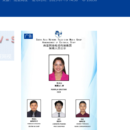
农村的发现
赞讲话（实况）
深化合作
尔代表处）
南亚网视SATV丨《米拉看中国》 第八集：广场舞
8000米之上：一位夏尔巴高山摄影师镜头中的人
赛海外预选赛尼
传承与文明共生 第六章 古道遗
“无名英雄”
南亚网视《SATV新闻会客厅》专访尼泊尔旅游局
南亚网视 SATV | 遇见环县
从教师到厨师：吉塔在加德满都推广缅甸味道
孟加拉国人被骗赴俄：合法移民沦为俄乌战场“消
选手
看世界
南亚网视 SATV |莫迪政府动作不断，对印控克什
中尼建交70周年
照片
(下)
与山
兄弟点红节：尼泊尔手足情深的神圣庆典
局长Mani Raj Lamichhane
尼泊尔赛区选拔
生今日出征大运会：在尼华侨捐
品”
马尔代夫杜拉杜环礁米德岛30吨制冰厂及50吨储
甘肃：探访祁连山——高台马营河大峡谷、小泉丹
声——南亚网视上线运营六周年
长王博接受人
2025年米其林钥匙奖揭晓：不丹三家酒店获殊荣
米尔加强控制，或最终导致印度分裂
台湾乐手牵手大陆剧团 两岸戏腔共鸣
专访喜马拉雅航空总裁周恩永：云端
南亚网视丨百年华诞：绒花（侯艳琪大使）
跨国界的公益
军巴希姆：“亚运会就像是奥运
冰设施正式启用
南亚网视 SATV | 环州故城之沙场风云
尼泊尔“疯狂蜂蜜” ：大自然馈赠的野生灵丹妙药
霞
中文志愿者服务博卡拉中尼友谊龙舟赛
闻综述》
香港卫视南亚网视《一周新闻综述》2023第23期
中尼建交七十周年南亚网
新丝路
南亚网视丨《米拉看中国》第二集 走进中国 认识
从攀登世界之巅到组织巅峰探险：强·达瓦·夏尔巴
乌鸦节：崇敬阎罗使者的传统与象征意义
实施
域天妃：尺尊公主传奇》 第七
南亚网视《SATV新闻会客厅》专访尼泊尔国际电
不丹公务员人工智能技能缺口凸显 亟需开展针对
（总第039期）
视赴青海玉树系列活动报
南亚网视｜成锡忠看世界 俄乌战争会打多久？美
中国
尼泊尔中资企业协会举办第二届“华为杯”篮球赛
与“七峰探险”的传奇
南亚网视丨百年华诞：歌唱祖国（合唱，尼泊尔博
传承与文明共生 第五章 村落藏
影节入围中国影片《巴彦查干》导演复强先生
通讯：尼泊尔费瓦湖上的龙舟赛
规待内阁审批 地铁BRT齐上
年最大洪峰考
性培训
乐部
CCTV-4央视海外观众俱乐部向全球华侨华人拜年
道专题
前高官已经定性，美国想实现三个战略目标
（实况3）
喜马拉雅航空开通拉萨——博克拉航
卡拉华侨人华人协会）
的公益暖流
提哈尔节（灯节）：灯火辉煌与手足情深的节日
调卡壳
了！
香港卫视南亚网视《一周新闻综述》2023第22期
中丝路”再添通道
南亚网视丨《米拉看中国》笫三集：浓情中国 趣
普通市民写给“巴特巴特尼”董事长明·巴杜·古隆的
广告
赛出国际友谊 中国四川龙舟队包揽首届“中尼友谊
直播
俄乌軍事冲突
南亚网视SATV丨基辅多地爆炸：激
（总第038期）
南亚网视｜成锡忠看世界 我的联合国维和行动经
味人生
尼泊尔中资企业协会举办第二届“华为杯”篮球赛
信：您必将再次崛起，而且更加强大
南亚网视丨百年华诞：亲爱的中国我爱你（佳境，
龙舟赛”全部冠军
阿里代表团访尼圆满收官 友城
CCTV-4尼泊尔加德满都观众俱乐部祝全球华侨华
历-经历冲突和政变，确保中国维和人员安全
（实况2）
尼泊尔总理专机出访中国，喜马拉
尼泊尔华侨华人协会推荐）
开启发展新篇
展示
《欢迎来加德满都过大年》参赛视频 探索秘境尼
成锡忠看世界
南亚网视｜成锡忠看世界 我亲历的
人新年快乐、龙年大吉！
俄乌軍事冲突专题/南亚网视国际丨
香港卫视南亚网视《一周新闻综述》2023第21期
南亚网视丨《米拉看中国》 第四集：大美中国 山
辛哈杜巴宫的故事：从烈焰到重生
中国四川龙舟队包揽首届“中尼友谊龙舟赛”双冠
泊尔
事件一：孟加拉前总统被军人暗杀
署：过去10天超150万乌克兰难民
（总第037期）
亚网视
南亚网视｜成锡忠看世界 佩洛西行程未包含台
河娇娆（上）
尼泊尔中资企业协会举办第二届“华为杯”篮球赛
喜马拉雅航空荣获国际IOSA认证
媒体峰会
第三届中尼媒体峰会：新中国成立75周年恭贺视
走访慰问在尼联谊企业
南亚网视SATV丨“走访在尼联谊企业
CCTV-4主持人2024新年祝词
湾，两大细节显示，她内心并未彻底放弃访台
（实况1）
频
锟铧农业在尼打造中国式高科技示
《欢迎来加德满都过大年》参赛视频 欢迎到加德
南亚网视｜成锡忠看世界 从安倍晋
俄媒：俄军已掌控乌制空权 俄乌代
香港卫视南亚网视《一周新闻综述》2023第20期
春恭贺片
同庆新岁·共享未来——2026新年祝福视频合辑
2022北京冬奥会
好消息！由南亚网视拍摄制作的尼
满都过春节宣传片
看暗杀工具的演变，枪支最流行却
地
（总第036期）
2024年央视春晚宣传片
南亚网视｜成锡忠看世界 佩洛西今晚抵台？美航
贺北京冬奥视频被中国外交部采用
第三届中尼媒体峰会：我爱你中国
南亚网视SATV丨“走访在尼联谊企业
母快速向台海集结，解放军得用实际行动反制
直播
丝合酒店宝石湖宾馆
南亚网视 SATV | 侯艳琪大使出席
尼泊尔华侨华人协会新年恭贺视频
哥拿巴迪砖业有限公司销售量创新
视频：加德满都大学孔子学院举办龙年春节庆祝活
南亚网视｜成锡忠看世界 斯里兰卡
停火撤军问题暂未谈拢，俄乌一致
香港卫视南亚网视《一周新闻综述》2023第19期
《2023中央广播电视总台春节联欢晚会》01（央
国援尼医疗队颁发感谢状仪式
尼泊尔滑雪健儿备战2022北京冬奥
动
第三届中尼媒体峰会：尼泊尔学生合唱“我爱你中
打算继续向中印寻求信贷支持，中
（总第035期）
视授权南亚网视直播）
回放
【直播回放-10】CEAN“比亚迪杯”篮球赛闭幕式
中共百年华诞
专家：中国共产党百年历程中与侨
国”
尼泊尔中国文化中心新年恭贺视频
南亚网视SATV丨“走访在尼联谊企业
俄媒：俄军已掌控乌制空权 俄乌代
南亚网视 SATV | 中国作家雪漠尼
第十三批援尼医疗队 传承中国医疗精
尼泊尔滑雪健儿备战2022北京冬奥
《欢迎来加德满都过大年》短视频参赛作品展播
南亚网视｜成锡忠看世界 巴基斯坦
地
小说精选》新书发布暨座谈交流会
医疗骨干
001号
第三届中尼媒体峰会：祖国颂——庆祝新中国成立
尼泊尔加德满都大学孔子学院新年恭贺视频
频发，如何破局？中方应助巴方提
【直播回放-11】CEAN“比亚迪杯”篮球赛闭幕式
中国共产党百年华诞的世界期待
75周年
闪光时间｜冬奥燃起冰雪热
“狮”书共舞，未来可期——尼文版
南亚网视SATV丨“走访在尼联谊企业
新希望尼泊尔农业经济有限公司新年恭贺视频
南亚网视｜成锡忠看世界 俄乌冲突
【直播回放-7】CEAN“比亚迪杯”篮球赛 冠亚军决
南亚网络电视丨尼泊尔华侨华人协
选》在尼泊尔捐赠活动
深耕尼泊尔市场为尼民众致富带来“新
第三届中尼媒体峰会：歌曲《天佑中华》
国一邻邦濒临崩溃，幕后推手浮出
北京2022年冬奥会和冬残奥会安全
赛（安徽开源队VS中国电建队）
共产党建党100周年王冰洁独唱《
次会议召集加强场馆安保团队建设
南亚网视 SATV |丝合酒店宝石湖
南亚网视SATV丨“走访在尼联谊企业
交通安全隐患