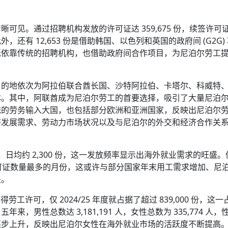
可见。通过招聘机构发放的许可证达 359,675 份，续签许可
份。此外，还有 12,653 份是借助韩国、以色列和英国的政府间 (G2G)
既依靠传统的招聘机构，也借助政府间合作项目，为尼泊尔劳工
就业目的地依次为阿拉伯联合酋长国、沙特阿拉伯、卡塔尔、科威特
林。其中，阿联酋成为尼泊尔劳工的首要选择，吸引了大量尼泊
统的劳务输入大国，也包括部分欧洲和亚洲国家，反映出尼泊尔
济发展需求、劳动力市场状况以及与尼泊尔的外交和经济合作关
证，日均约 2,300 份，这一发放频率显示出海外就业需求的旺盛
劳工许可证数量最多的月份，这或许与部分国家年末用工需求增加、尼
关。
获得劳工许可，仅 2024/25 年度就占据了超过 839,000 份，这
男性总数达 3,181,191 人，女性总数为 335,774 人，
逐步上升，反映出尼泊尔女性在海外就业市场的活跃度不断提高