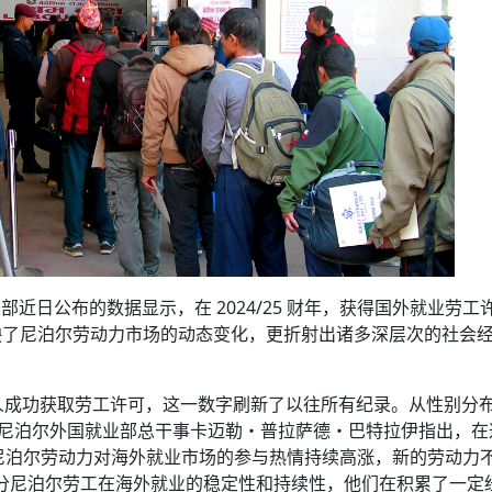
部近日公布的数据显示，在 2024/25 财年，获得国外就业劳工
映了尼泊尔劳动力市场的动态变化，更折射出诸多深层次的社会
70 人成功获取劳工许可，这一数字刷新了以往所有纪录。从性别分
455 人。尼泊尔外国就业部总干事卡迈勒・普拉萨德・巴特拉伊指出，
明尼泊尔劳动力对海外就业市场的参与热情持续高涨，新的劳动力
出部分尼泊尔劳工在海外就业的稳定性和持续性，他们在积累了一定