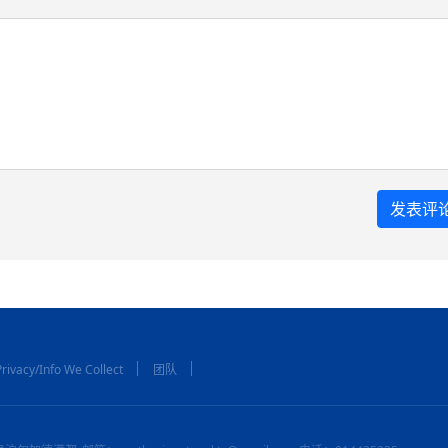
rivacy/Info We Collect
团队