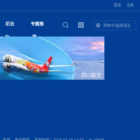
登录
注册
尼泊
专题推
简体中/选择语言
和南亚”国际
复盘：尼印关系转折如何间接影
综合
印度“蟑螂运动”升级：万名学生无视禁令游行 警方
尼泊尔头条
视频| 中国驻尼泊尔使馆举办招待会 隆重庆祝中
首届中尼媒体峰会
尼泊尔总理巴伦德拉·沙阿将于下周起分别会见中
“首届中尼媒体峰会”系列报道六：
尔
荐
境局势
催泪瓦斯驱散致180人受伤
国人民解放军建军99周年
印美驻尼外交代表
助农致富
国文化中心成
军西班牙队颁奖
泊尔
华为尼泊尔公司举办2026 科技前沿：媒体对话 助
综合新闻
视频| 南亚网视航拍加德满都：蓝花楹怒放的城市
2023年中尼投资与经贸论
尼泊尔完成加德满都谷地交通总体规划 2050年人
中尼投资与经贸论坛举办：总理普
的第二故乡
力尼泊尔数字化转型
坛
口或超430万
吉祥灯揭幕
馆发布安全防
香”约：一座城与一枚香包双向
美国男子涉嫌非法越境进入尼泊尔 在印尼边境被
视频| “锦绣天府·安逸四川”文旅交流座谈会在尼泊
英国驻尼大使与尼泊尔内政部长会晤 共商防灾警
“首届中尼媒体峰会”系列报道四：凝
赋能ICT发
家亲》摄制组志愿者演员招聘启
奇谈
巴基斯坦卡拉奇购物中心发生重大火灾 已致至少
旅游头条
晓谈天下丨美国人类学者马立安：深圳精神就是
世界第12高峰布洛阿特峰突发雪崩 知名登山家普
奖项出炉！罗德里斩获金球奖 西
捕
尔加德满都成功举办
视频| 加德满都东出口大升级! 苏雅尔维纳亚克至
务合作
进中尼友好
1人死亡
“闯”
中尼友谊龙舟赛
尔萨带队团队失联
国文化中心成
荣誉
尼泊尔巴克塔普尔 新年迎来旅游高峰
杜利凯尔六车道高速加速建设中
印度陆军总司令将访尼 尼泊尔将授予其荣誉军官
路”合作与创
域天妃：尺尊公主传奇》 第七
游眼
孟加拉前总理卡莉达·齐亚因病情“非常危急”入院治
徒步旅行
走进蓝毗尼：探寻佛陀诞生地的和平与宁静
尼泊尔春季徒步热升温 官方呼吁加强环保与安全
军衔
主席班达里
雪域，两度西行赴拉萨
印度下调汽油、柴油及航空煤油出口关税 新税率6
视频|湖北十堰绿松石文化展西安举办：一石牵秦
尼泊尔土地所有权有多大？地下矿产、文物和毒品
“首届中尼媒体峰会”系列报道五：尼
四川航空
传承与文明共生 第九章 金顶凝
疗
成都大运会
意识
费发布启事（面
正式实施“世代禁烟令”
开普省安全部队与巴塔恐怖分子冲突升级，造成民
南亚网络电视丨特朗普称如果选举人团投票给拜
高院裁决倒逼产业转型 奇特旺大象骑游存废引争
默默无闻”到全球竞争者
月1日起生效
尼泊尔经济运行简报，金融承压与发展调整并行
楚 青绿赴长安
视频| 朱红漫天：尼泊尔新年最“红”的节日
法律这样规定
带一路”
赛尼泊尔赛区预
会：山海情反馈影响
原创
斯里兰卡监狱爆发帮派大乱斗 已致25死百余人受
上榜酒店
尼泊尔迎来正宗中国味：福盛中餐厅盛大开业
加德满都旅馆：泰美尔区的传奇与地标
众大规模逃离家园
登，他将离开白宫
视频| 千年雨神巡游：尼泊尔拉托·马钦德拉纳特
议 伦理保护与地方民生两难博弈
展览在尼泊尔
尼泊尔拟扩大国家服务团训练范围 8至12年级学生
尔
行：故土羁绊与青年外流困境交
伤 军方紧急入驻维稳
杭州亚运会
纪实
孟加拉国土豆供过于求，价格跌破每公斤20塔卡
节的信仰与狂欢
木斯塘——从外国人的目的地，到如今尼泊尔人的
“致命一击”有多快
可自愿参加
最长寿奥运冠军离世
印度多地遭遇极端热浪 新德里气温突破45°C
斯瓦米倡议设立瑜伽部 尼泊尔部长调侃“让腐败分
视频| 英国知名美妆品牌 The Body Shop 在帕坦
视频| 曾经打碟的手 如今签署逮捕令：苏丹·古隆
频繁服务器宕机暴露顽疾 尼泊尔数字治理遭遇系
“首届中尼媒体峰会“系列报道三：共
孔院” 短视
国记者看大运：通过体育赛事见
客厅
马尔代夫旅游业势头强劲：入境游客突破180万 中
吃喝玩乐
南亚网视《SATV新闻会客厅》专访喜马拉雅航空
加德满都迎来夜生活新地标：XO俱乐部树立全新
域天妃：尺尊公主传奇》 第七
会：向少华发言致辞
南亚网视衷心祝愿尼泊尔人民以及全球尼泊尔朋友
旅游热土​
加德满都泰米尔雅乐轩酒店荣获环境管理认证
：趣味竞技燃
巴基斯坦削减LNG进口：取消21船合同并寻求卡
南亚网络电视丨亚洲最穷的国家不丹-拿10元人民
尼泊尔马南县：雪山、圣湖与古寺交织的高原秘境
子去冥想”
Labim Mall 正式开业
的逆袭传奇
统性失败
演绎中尼感人故事
院选举答记者
国仍是最大客源国
总裁周恩永：云端架虹桥 翼展新丝路
第二届中尼媒体峰会专题
标杆
安艺青、陈俐
传承与文明共生 第八章 塔基藏
斯里兰卡百年最强飓风致茶园成“荒地” 工人生计受
们德赛节快乐！
纪实
塔尔供气调整
孟加拉辍学率上升令人担忧
币，在不丹能干什么
南亚网视SATV｜探访加德满都文殊菩萨修行地勋
春天吞噬了冬
伤留在“记忆阁楼”
救护车变“运毒车” 尼泊尔科西省大麻走私问题引关
文明互鉴 首部直译尼泊尔文版
南京造！
影星维杰“逆袭”登顶！印度一邦政坛迎来大洗牌
尼泊尔肿瘤医
运在欢庆与惜别中落幕
肃环县
不丹举办2025全球和平祈祷节
图说尼泊尔
南亚网视 SATV | 甘肃环县3 3米大锅烹煮66只
山体滑坡地区搜救行动正在进行中
重挫
会：张兴年宣读环喜马拉雅研究
部（猴庙）感悟朝圣之旅
来尼泊尔徒步为什么购买保险至关重要？
探索奢华：加德满都附近的顶级度假村
注
尼泊尔持续暴雨致全境交通瘫痪 多条国道关闭 数
尼正式首发
尼泊尔比拉德讷格尔一实习医生坠楼身亡
从雪域高原到尼泊尔：第三届“石榴籽杯”草原足球
【视频】尼泊尔新政府成立以来，都做了些什么？
尼泊尔内政部长古隆坦言：任职4个月“没能好好工
“首届中尼媒体峰会”系列报道二：
羊，你想不想来一口？
尼泊尔中国新年系列庆祝
赛（尼泊尔赛
带来激情与欢乐
印度洋稳定成为马澳第二次高级官员会谈首要议题​
南亚网视《SATV新闻会客厅》专访中国著名导演
Alev Kebab Sultanate 尼泊尔第一家土耳其中东
​释迦牟尼佛诞辰2569周年：千年智慧的当代回响
化中尼文旅合
访尼泊尔
巴基斯坦旁遮普省遭严重雾霾侵袭，多城空气质量
安徽凌家滩文化图片展在孟加拉国开幕
南亚网络电视丨为何中丹边境通婚普遍？看了不丹
百游客被困
吃太多烤红薯（不是因为容易
邀请赛6月20日山南启幕，跨国球队共逐绿茵
作”
结硕果
击案 至少6人遇难枪手身份为
华诞
尼泊尔节日
南亚网视丨百年华诞：草原上升起不落的太阳（关
话动
一个无需择日的吉日：走进尼泊尔的Akshaya
一届亚运会”闭幕，未来，何以
谢飞先生
风味餐厅
风自山谷北--中国甘肃摄影家尼泊尔摄影展览
 加都大学苏
域天妃：尺尊公主传奇》 第七
斯里兰卡飓风死亡人数超过200人
达危险水平
姑娘真实生活，难怪想嫁到中国！
南亚网视SATV丨尼泊尔博达纳大佛塔
探索喜马拉雅山：尼泊尔徒步指南系列 - 系列 I
瓦尔纳巴斯博物馆酒店（Varnabas Museum
外开放
不丹帕罗嘎查乡向日葵产量占全国一半 农户盼增
尼泊尔丹库塔警方查获647公斤大麻 两名涉案人员
利宁，中国水电十一工程局上马相迪电站运维项
Tritiya
"抵尼 加都
南亚网视 SATV | 环州故城！环县
传承与文明共生 第七章 寺壁藏
尔乒乓球选手：中国队太强，想
马尔代夫实施“世代烟草禁令” 教育部长称开创全球
会：朱锋参赞致辞
视频 | 中华人民共和国成立75周年庆祝活动在多
hotel）今天开业
州参加亚运会
孟加拉国登革热感染病例超1.5万 死亡58人
大型榨油设备
被捕
11次登顶珠峰刷新女性纪录！“山地女王”拉克巴·
中国
旅游故事
目）
外国青年“看中国” 巴西圣保罗大学教授-向世界展
第三届中尼媒体峰会
尼泊尔登顶传奇明玛·夏尔巴：从登山者到行业引
赛在加德满都隆
先例
南亚网视 SATV | 加德满都市展开河道垃圾清理活
加德满都“中国美食城”盛大开业 带来地道中餐与超
最美尼泊尔风景图
斯里兰卡铁路系统迎变革：内阁决议招聘女性担任
国举办
—医疗队护航
飞航线
夏巴兹总理将派遣巴基斯坦青年赴沙特参与“2030
南亚网络电视丨印军闯下弥天大祸！机枪扫射联合
南亚网络电视丨中国版的“马尔代夫”，海水清澈风
夏尔巴：荣光背后是半生漂泊与坚韧重生
23名登山者成功登顶乔戈里峰
示不一样的中国
领者 珠峰登山经济重回本土掌控
【相约帕坦杜巴广场】卡蒂克舞节：尼泊尔最古老
破百，印度总理莫迪点赞
动 改善河道生态环境
南亚网视 SATV | 秒懂！环州故城的“由来”
值体验
启中尼文化交流
司机、站长等核心岗位
会：柯绍致辞并发布倡议书
 沙阿总理将一对一会见中印美
愿景”项目
国车队，或永久失去入常资格
景如画，宛如画中世界
木斯塘圣塔玛尼酒店被评为“2024最佳新酒店”
不丹赌博与线上诈骗问题严峻 政府加强打击但挑
体育
中尼龙舟赛
视频| 从城市漫步到乡村漫步：外国创作者在中国
喜马拉雅航空
中尼友谊龙舟赛新闻发布会：中国驻尼使馆王欣参
中尼航线迎新契机 喜马拉雅航空与
南亚网视丨百年华诞：少年（合唱，中国电建尼泊
的文化舞蹈盛典，延续三百年的信仰与艺术
诊：温情守护
域天妃：尺尊公主传奇》 第七
尔参赛队员武术比赛赢得喝彩
马尔代夫实施“世代禁烟令” 外国游客也需遵守
第 10 届纹身大会4 月 7 日-9 日在加德满都举行
视频：第16届“汉语桥”世界中学生中文比赛 一号
都
战仍存
来源： 南亚网视
发布时间：2025-07-19 14:38
20836