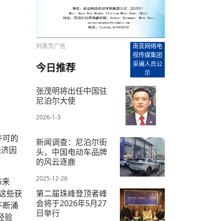
【直播回放-8】CEAN“比亚迪杯”篮球赛 冠亚军决
南亚网络电视丨尼泊尔华侨华人协
走访红狮希望 恰逢企业为员工生日
赛（安徽开源队VS中国电建队）
共产党建党100周年大合唱《我爱
尼泊尔丝合酒店宝石湖宾馆今日开
【直播回放-9】CEAN“比亚迪杯”篮球赛闭幕式
尼泊尔中资企业协会、华侨华人协
泊尔报纸发表建党百年专版
列表页广告
南亚网络电
视传媒集团
采编人员公
今日推荐
示
张茂明将出任中国驻
尼泊尔大使
2026-1-3
许可的
新闻调查：尼泊尔街
经济因
头，中国电动车品牌
的风云逐鹿
2025-12-26
布来
在这些获
第二届珠峰登顶者峰
会将于2026年5月27
不断涌
日举行
经验