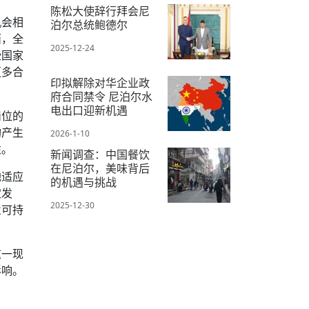
陈松大使辞行拜会尼
机会相
泊尔总统鲍德尔
面，全
2025-12-24
些国家
更多合
印拟解除对华企业政
府合同禁令 尼泊尔水
电出口迎新机遇
岗位的
构产生
2026-1-10
注。
新闻调查：中国餐饮
在尼泊尔，美味背后
地适应
的机遇与挑战
定发
2025-12-30
业可持
这一现
影响。