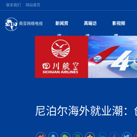
联系我们
网站首页
新闻资
高端访
影视频
南亚网络电视
今日头条
名人访谈
打破自我外交惯例 
微电
“
讯
谈
道
印美使节
风
国际新闻
全球人物
梅西父亲豪尔赫·梅西
电视
尼
盾落幕
议
执政逾四月争议不断
视
中国新闻
创业故事
（长江十年行）金
电影
车
机遭多方质疑
神与长江文化交融
巫
泰国暖武里府校园枪
从
中
经济新闻
凡人故事
消费火爆出口疲软 
纪录
她
祖父母后血洗校园
局
尼泊尔甘达基省颁
中
困境亟待破局
好评中国丨向实向
扎
省首席部长正式认
环球观察
巴基斯坦西南部煤矿
宣传
始
美方暂缓对伊军事打
日
中
尼电动新车市占率全
议即可取消开战计
时政微观察丨以侨
律
尼泊尔前总理普拉昌
中
一带一路
2026“一带一路”年
微直
地近八成市场
被俘尼泊尔青年讲述
中
语引发广泛讨论
“稳”等
也不愿归国
印度马哈拉施特拉邦
持刀闯馆案进入公诉
专
中
南亚网评
南亚网评｜多重考验
微短
PPA审批持续停滞 
查整改
深
尼泊尔马奥塔里县发
泊
尼泊尔海外就业潮：
共识推进善治
东西问｜强晓云：“
水电投资承压
美军称已完成最新
倒
人受伤
美国促成加沙历史性
丝路故事
世界从中国两会探
影视资
高质量合作的“黄金
除武装 以色列将逐
青海海南州兴海县接连
南亚网评：邻国外交
尼泊尔政府推出“真
尼泊尔巴伦政府将分
县7个乡镇设施受损
尼
图说南亚
2026年尼泊尔世
源在于国家能力赤
接单啦！“世界超市”
75年沧桑蝶变，西
一位百万卢比得主
放平衡外交积极信
推
情合影
意义？
全球华人
全国侨务工作会议在
执政百日舆情多发 
阿富汗尼姆鲁兹“丝
尼泊尔总理巴伦德拉
加时绝杀登顶！西班牙