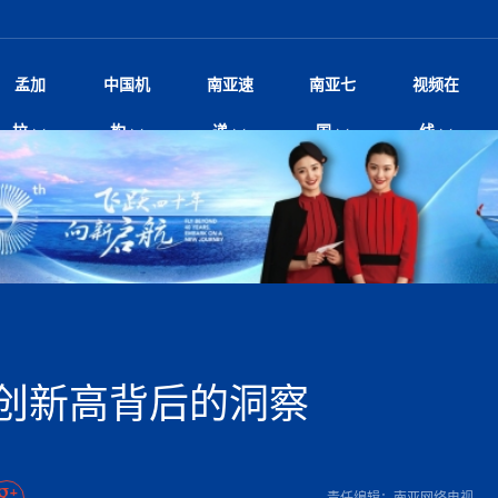
孟加
中国机
南亚速
南亚七
视频在
尼泊尔总理沙阿将单独会见中
影
中国电影节”在尼泊尔首都加德满都正式开幕 《大
孟加拉头条
微电影《一缕阳光》
中国驻尼使馆
孟加拉国东南部暴雨引发洪灾滑坡 44人遇难超百
文化﹒艺术
张茂明大使出席“全球多极化下的中国
印度新闻
喜马拉雅地缘博弈
视频
拉
构
递
国
线
杀》导演兼编剧张琪接受南亚网视专访
万人受困 救援受阻
研讨会
响1962年中印边
病逝 享年68岁 球王最坚强后
剧
媒独家专访｜内政部长苏丹·古龙：回应警暴争
华侨华人
22集电视剧《山海情》尼语版 第二十二集
中国文化中心
芒果促进中孟贸易关系
娱乐﹒体育
“我和中国的故事——庆祝尼泊尔中
尼泊尔新闻
特朗普为世界杯冠
新尼
深汕微电影《新生活》
、Z世代正义、宗教冲突与施政质疑
立十周年”征文系列之一：中国是我
 尼泊尔沙阿政府深陷治理危
频丨探秘富贵车业掌舵人巫兴贵的非凡之路
孟加拉国暴发数十年来最严重麻疹疫情 死亡儿童
尼泊尔雨季将至灾害风险攀升 中使
甘肃庆阳二十一载“
沙水拍云崖暖：云南推动长征精
院
轮载初心 实干赴征程——探秘富贵车业掌舵人
旅游文化
中资企业协会
乔治亚·马洛尼抱怨孟加拉国出售劳工签证
生活﹒健康
华为深耕尼泊尔二十余年：以人才培养
巴基斯坦新闻
南亚网视《中尼一
开心
22集电视剧《山海情》尼语版 第二十一集
超过500人
孟加拉国智库学者访华团一行访问南亚研究所
疫重要提醒
奔赴
2026世界杯各大
微电影《东方梦》
共生
兴贵的非凡之路
展，共筑数字未来
事
2
击案致9人死亡 14岁枪手先杀
“拆改”到“经营”：中国城市更新如何在存量中破
“我和中国的故事——庆祝尼泊尔中
班牙包揽三大重磅
尼建交70周年系列报道十三丨南亚网视专访尼
尼泊尔数字经济陷入单向发展
片
的柜台 她的世界
娱乐体育
纪录片丨喜马拉雅情缘系列之北大的奥妮卡
华侨华人协会
巴基斯坦世界最佳保龄球阵容：阿夫里迪
本网原创
香港职业生涯协会访尼：聚焦“一带一
孟加拉国新闻
长篇历史小说《雪
新旅
？
“如果我没有戒酒，我就不可能成为一名作家”
立十周年”征文
行医用及工业用大麻种植法案
友好论坛主席高亮先生
22集电视剧《山海情》尼语版 第二十集
孟加拉国宣布2月举行议会选举 为去年政治动荡后
“中国正在帮助孟加拉国实现梦想”（共创繁荣发展
张茂明大使拜会尼泊尔联邦院新任副
散记丨八载风雪归
微电影《少年突击队》
业故事
卷·双脉合流：技艺
新向优向绿，中国经济一路向前
根异国，仁心不改--专访尼泊尔华侨友好医院创
南亚网视“2026年新年恭贺视频”免
全球首个！马尔代夫
证
首次全国投票
新时代）
中国动画产业，从“
爆炸致34名矿工死亡
片
生活健康
定制专属纸巾，助力品牌形象升级｜A.B.C.paper
加大孔子学院
港媒：榴莲成为中国年轻消费者时尚选择
媒体峰会
第25届“汉语桥”世界大学生中文比
斯里兰卡新闻
巧
第四届中尼媒体峰
本网
人夏琛琛
纪录片丨喜马拉雅情缘系列之博克拉的“中江表哥”
孟加拉国世界杯任务开始
向在尼中资机构及企业）
击 特朗普：美伊尽快达成协
本搅局南海，日学者警告：日本正图谋南下将菲
北京希望吸引更多孟加拉国游客来中国旅游
铭记历史守望和平｜“我的南京”主题
尼建交70周年系列报道十二丨南亚网视专访尼
22集电视剧《山海情》尼语版 第十九集
张茂明大使拜会尼泊尔内政部长阿亚
尼泊尔廓尔喀乡村
微电影《我们的答案》
尼泊尔定制服务
选赛圆满落幕
球第二 中国新能源车垄断当
尼泊尔蓝毗尼首届“国际和平节”活动
划
为桥，同心筑梦
宾打造成桥头堡
中国文化中心隆重开幕
生死时速！毒蛇完成
达现场回应媒体提问 激进言
文化教育协会会长哈利仕博士
孟加拉国调整进口政策，服装制造商预计出口额将
王炯会见孟加拉国北达卡市市长阿提库·伊斯拉姆
织
享年101岁，全球
度候选汉字发布 包括“睦”“联”
播
人物访谈
特大孔子学院
国家电投五凌电力控股的孟加拉国首个综合智慧能
成都大运会
特里布文大学孔子学院作品 荣获 “最・
马尔代夫新闻
（成都大运会）外
新闻会
俄乌战场经历 坦言宁愿返俄
达卡周六早上空气质量中等
长篇历史小说《雪
第四届中尼媒体峰
国藏族创业者在尼泊尔的咖啡梦想
纪录片丨喜马拉雅情缘系列之尼泊尔“老广”杰克
穆斯塔菲兹在上一场比赛中创保龄球胜利纪录
中铁二局尼泊尔军方公路十标项目部
额外增加50亿美元
孟加拉旅游产业现状
22集电视剧《山海情》尼语版 第十八集
外交部发言人就尼泊尔联邦议会众议
源项目开工
频征集活动特等奖
证中国发展奇迹
尼泊尔锐达股份有限公司——合成轻钢树脂瓦
“汉语桥”尼泊尔赛区决赛圆满落幕，
卷·双脉合流：技艺
激情 篝火欢歌庆元旦
尼泊尔首届“中国新年”系列庆祝活动
一建筑倒塌 已致9人死亡
阶段 外交部再次敦促日方彻
访尼人权委员会委员比肯·K·达瓦迪莉莉·塔帕：
柏林中国文化中心举办诗歌诵读会《
英媒：不要把童年创
尼建交70周年系列报道十一丨南亚网视专访尼
奇葩的孟加拉：女性执政，性交易却合法化，工人
问
千年典籍赋能中尼
“苏超”冠军奖杯，
接踵而至 巴伦政府亟需凝聚
剧
视频新闻
20集微短剧《爱在加德满都》第2集
援尼医疗队
嫦娥六号暴雨中起飞，诠释嫦娥奔月之美！
杭州亚运会
中国援尼医疗队协调捐赠新车 助力
不丹新闻
境外媒体：杭州亚
中国甘
莎摘得桂冠
巧
尼泊尔281个水电项目遇阻 万亿
“Vinnata”品牌开启征程
第四届中尼媒体峰
度复盘国家治理危机：政策脱离民生 粗暴执法
纪录片丨喜马拉雅情缘系列之幸福的“中间人”
谢哈布丁当选孟加拉国新任总统
天》
生校车事故 致包括司机在内6
尔华人华侨协会 促统会 会长
孟加拉国登革热死亡病例升至283例，专家预警11
每天流汗又流血
卡拉姆·阿里90 岁高龄仍不戴眼镜看报纸
《佛国记》于蓝毗
创新高背后的洞察
院提升服务能力
中国—中亚精神”如何照亮区域
历史首次！孟加拉帕德玛大桥铁路连接线传来好消
第23届“汉语桥”世界大学生中文比
大运会给成都市民
一轮对伊朗的打击行动
穆萨货运双线开通！响应全球，携手开启新篇章
报告
逼民众走向极端
南航与文旅机构共庆中国旅游日，深
青海省玉树藏族自治州商务考察团到
裁军协议 哈马斯同意全面解
月后仍处高风险期
冬天，真不建议你
寻发展确定性
讯
图说孟加拉
续集热潮席卷尼泊尔影坛：是故事延续还是单纯逐
中国在尼企业
专访：世界贸易组织官员关注孟加拉国脱离最不发
南亚车界
拉萨⇌加德满都直飞航班每周一班
泰国高中发生恶性枪
百年
时代”？
20集微短剧《爱在加德满都》第1集
息
南亚网视祝大家新年快乐：砥砺前行，再创辉煌！
区）决赛圆满落幕
潮评丨“史上最好的
第24届“汉语桥”尼泊尔赛区决赛收官
长篇历史小说《雪
孟加拉国第一座现代化大型污水处理厂竣工 中
作
步撤军
发生5.7级、5.8级地震 全
纪录片丨喜马拉雅情缘系列之弄堂里的尼泊尔餐厅
12月28日孟加拉国首条轻轨正式开通
斯里兰卡中国文化中心图书馆正式对
胖）
利？
达国家平稳过渡
学生
反复陷入僵局 尼泊尔困局根
援尼医疗队首批中医设备及"侨胞药箱
“心向远方”？
庆山夺冠
卷·双脉合流：技艺
成都大运会｜尼泊
实账单百万富翁计划” 每日诞生
别会见中印两国驻尼大使 释
南亚网视新闻会客厅片头
方：“一带一路”倡议造福伙伴国又一例证
第四届中尼媒体峰
 暂无人员伤亡
泊尔新锐政坛女性高塔姆履职百日谈：大刀阔斧
尼泊尔武术运动员今日启程赴中国湖
界小姐冠军出炉 新晋佳丽同台温
米拉看
字
义乌“焕新”开市
诊疗中心服务能力温情双升级
藏发展之路为何具有世界借鉴
孟加拉国的能源计划因燃料危机而面临天然气困境
视频：尼泊尔层峦叠嶂的朱加尔雪山
第22届“汉语桥”世界大学生中文比
巧
看大熊猫
号
司法改革 深耕青年政治传承
绿茵驰骋展英姿 白衣守护践仁心—
赛前强化训练和交流学习
喜马拉雅航空开通拉萨-加德满都直
重举行
印度代表队奖牌数
加大孔院举办“儒韵华彩”文化周 开
异域味蕾碰撞 瞬间穿越故乡——汉源餐厅
尼泊尔纪录片《从零到8848》亚特兰大首映 聚焦
“中国正在帮助孟加拉国实现梦想”
孟加拉国反对派不参加下届大选
中尼友谊足球赛
第四届中尼媒体峰
打破自我外交惯例
京召开 习近平重要指示为新
娱乐
尼泊尔各界呼吁理性看待施
绸之路桥”完工 投入使用提升区
河北第16批援尼医疗队加德满都义
李尚福会见孟加拉国海军参谋长
视频 | 美丽的村庄“多拉乐加特”
新篇章
长篇历史小说《雪
成都大运会：尼泊
·沙阿主持召开资本市场高层
1-0力克阿根廷 时隔16年再
最短登顶路线与气候议题
外交代表
喜马拉雅航空正式复航重庆=加德满
责任编辑：南亚网络电视