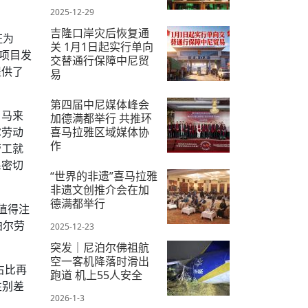
2025-12-29
吉隆口岸灾后恢复通
证为
关 1月1日起实行单向
 项目发
交替通行保障中尼贸
提供了
易
2025-12-28
第四届中尼媒体峰会
、马来
加德满都举行 共推环
尔劳动
喜马拉雅区域媒体协
作
劳工就
系密切
2025-12-19
“世界的非遗”喜马拉雅
非遗文创推介会在加
德满都举行
。值得注
泊尔劳
2025-12-23
突发｜尼泊尔佛祖航
空一客机降落时滑出
一占比再
跑道 机上55人安全
性别差
2026-1-3
。