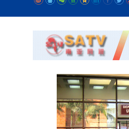
时代侨务工作指明
2026世界人工智能
政、坚守法治善治
域交通与经济
中文日益受各国重视 
会议 着力提振投资
夺世界杯冠军
社会新闻
化解局部紧张局势 
呼吁社会和谐团结
“水立方杯”中文歌
南亚网视丨中资企业
南亚网评丨纵容分裂
天山驼队3000公里
一株菌草跨越山海—
财经·三里河
平陆运河即将建成通
共鸣 展现文化认同
赛精彩摄影集锦（
则才是尼国长久正
关上演古今对话
丝路”实践
助力
尼泊尔24小时连发4
体滑坡为主要灾害
在韩留学人员传承“
神舟二十三号乘组
新政百日观察：尼
丝绸之路：从驼铃再
办
高效变革与程序争
的连接与当下的实
倾听民企心声，国
尼泊尔互动儿童剧《
加德满都春日盛景
彩启迪多元视角
华夏英烈永铭心: 
三大运营商推出词元
动 缅怀海外烈士
尼泊尔孙萨里县爆发
法治护航民营经济
紧张 当地延长宵禁
泰国清迈成立“华人
低空安全司亮相，为
医护人员遇袭引发全
非紧急医疗服务