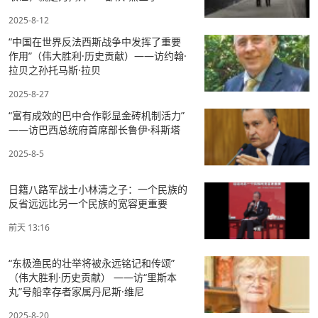
2025-8-12
“中国在世界反法西斯战争中发挥了重要
作用”（伟大胜利·历史贡献）——访约翰·
拉贝之孙托马斯·拉贝
2025-8-27
“富有成效的巴中合作彰显金砖机制活力”
——访巴西总统府首席部长鲁伊·科斯塔
2025-8-5
日籍八路军战士小林清之子：一个民族的
反省远远比另一个民族的宽容更重要
前天 13:16
“东极渔民的壮举将被永远铭记和传颂”
（伟大胜利·历史贡献） ——访“里斯本
丸”号船幸存者家属丹尼斯·维尼
2025-8-20