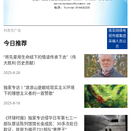
列表页广告
南亚网络电
视传媒集团
采编人员公
今日推荐
示
“将先辈用生命结下的情谊传承下去”（伟
大胜利·历史贡献）
2025-8-26
独家专访丨“浪浪山是献给现实主义环境
下的理想主义者的一首赞歌”
2025-8-16
《环球时报》独家专访侵华日军第七三一
部队罪证陈列馆馆长金成民：30多次赴日
取证，就是为揭开731部队“黑匣子”