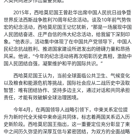
人类共同进步作出重要贡献。”
2015年，西哈莫尼国王曾赴华出席中国人民抗日战争暨
世界反法西斯战争胜利70周年纪念活动。谈及10年前气势恢
宏的纪念活动，西哈莫尼国王记忆犹新，“那是一场展现中国
人民团结奋进、庄严自信的伟大纪念活动，给我留下深刻印
象。”他表示，活动集中体现了在中国共产党领导下，中国人
民纪念抗战胜利、推进国家建设所迸发出的磅礴力量和昂扬
风采。他说，“今年的纪念活动将再次昭彰历史真相，激励中
国人民团结自强，凝聚维护和平的国际共识。”
西哈莫尼国王认为，当前全球面临公共卫生、气候变化
以及粮食和能源危机等挑战，国际社会应从二战历史中汲取
智慧：唯有团结协作、坚持多边主义，通过对话和共同承担
责任，才能有效破解全球治理困境。
今年4月，在两国领导人战略引领下，中柬关系定位提
升为新时代全天候中柬命运共同体，标志着两国关系迈入历
史新阶段。西哈莫尼国王指出，这一重要定位充分彰显了柬
中之间历久弥坚的深厚互信与紧密团结，为双方的全面战略