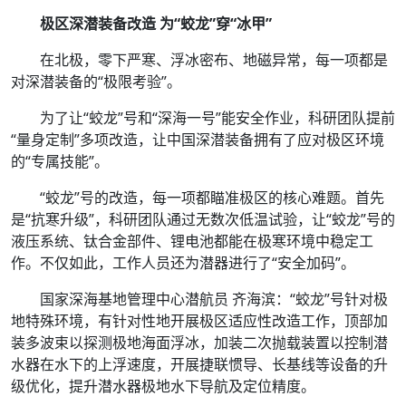
极区深潜装备改造 为“蛟龙”穿“冰甲”
在北极，零下严寒、浮冰密布、地磁异常，每一项都是
对深潜装备的“极限考验”。
为了让“蛟龙”号和“深海一号”能安全作业，科研团队提前
“量身定制”多项改造，让中国深潜装备拥有了应对极区环境
的“专属技能”。
“蛟龙”号的改造，每一项都瞄准极区的核心难题。首先
是“抗寒升级”，科研团队通过无数次低温试验，让“蛟龙”号的
液压系统、钛合金部件、锂电池都能在极寒环境中稳定工
作。不仅如此，工作人员还为潜器进行了“安全加码”。
国家深海基地管理中心潜航员 齐海滨：“蛟龙”号针对极
地特殊环境，有针对性地开展极区适应性改造工作，顶部加
装多波束以探测极地海面浮冰，加装二次抛载装置以控制潜
水器在水下的上浮速度，开展捷联惯导、长基线等设备的升
级优化，提升潜水器极地水下导航及定位精度。