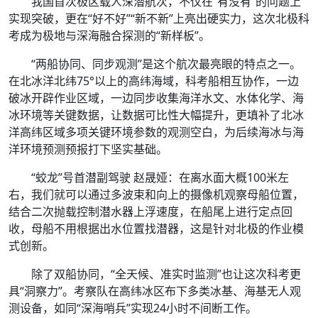
我国首次极区载人深潜航次，不仅在“有没有”的问题上
实现突破，更在“好不好”“新不新”上亮出硬实力，这次北极科
考成为极地与深海融合探测的“新样板”。
“两船协同、同步观测”是这个航次最亮眼的特点之一。
在北冰洋北纬75°以上的高纬海域，科考船相互协作，一边
破冰开辟作业区域，一边同步收集海洋水文、水体化学、海
冰环境等关键数据，让数据可比性大幅提升，更填补了北冰
洋高纬区域多项关键环境参数的观测空白，为后续海冰与海
洋环境预测预报打下坚实基础。
“蛟龙”号首潜副驾驶 赵晟娅：在离水面大概100米左
右，我们就可以通过多波束和向上的摄像机观察母船位置，
结合二次抛载控制潜水器上浮速度，在船尾上进行定点回
收，母船不用根据出水位置找潜器，这是针对北极的作业模
式创新。
除了双船协同，“全天候、准实时监测”也让这次科考更
具“洞察力”。考察队在高纬冰区布下多类冰基、海基无人观
测设备，如同“深海哨兵”实现24小时不间断工作。