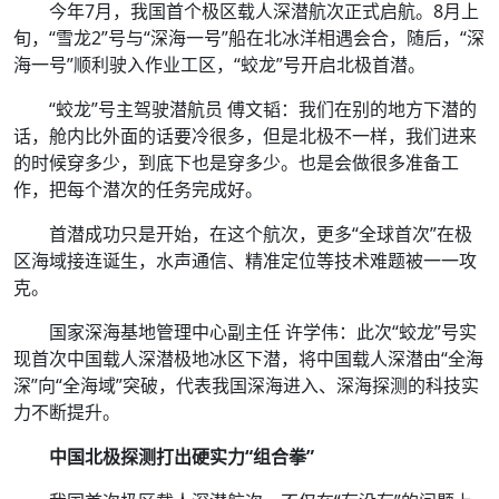
今年7月，我国首个极区载人深潜航次正式启航。8月上
旬，“雪龙2”号与“深海一号”船在北冰洋相遇会合，随后，“深
海一号”顺利驶入作业工区，“蛟龙”号开启北极首潜。
“蛟龙”号主驾驶潜航员 傅文韬：我们在别的地方下潜的
话，舱内比外面的话要冷很多，但是北极不一样，我们进来
的时候穿多少，到底下也是穿多少。也是会做很多准备工
作，把每个潜次的任务完成好。
首潜成功只是开始，在这个航次，更多“全球首次”在极
区海域接连诞生，水声通信、精准定位等技术难题被一一攻
克。
国家深海基地管理中心副主任 许学伟：此次“蛟龙”号实
现首次中国载人深潜极地冰区下潜，将中国载人深潜由“全海
深”向“全海域”突破，代表我国深海进入、深海探测的科技实
力不断提升。
中国北极探测打出硬实力“组合拳”