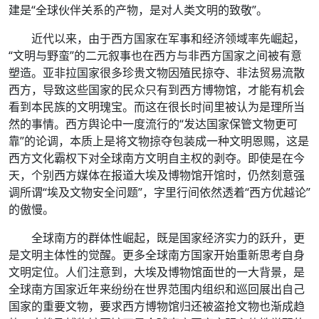
建是“全球伙伴关系的产物，是对人类文明的致敬”。
近代以来，由于西方国家在军事和经济领域率先崛起，
“文明与野蛮”的二元叙事也在西方与非西方国家之间被有意
塑造。亚非拉国家很多珍贵文物因殖民掠夺、非法贸易流散
西方，导致这些国家的民众只有到西方博物馆，才能有机会
看到本民族的文明瑰宝。而这在很长时间里被认为是理所当
然的事情。西方舆论中一度流行的“发达国家保管文物更可
靠”的论调，本质上是将文物掠夺包装成一种文明恩赐，这是
西方文化霸权下对全球南方文明自主权的剥夺。即使是在今
天，个别西方媒体在报道大埃及博物馆开馆时，仍然刻意强
调所谓“埃及文物安全问题”，字里行间依然透着“西方优越论”
的傲慢。
全球南方的群体性崛起，既是国家经济实力的跃升，更
是文明主体性的觉醒。更多全球南方国家开始重新思考自身
文明定位。人们注意到，大埃及博物馆面世的一大背景，是
全球南方国家近年来纷纷在世界范围内组织和巡回展出自己
国家的重要文物，要求西方博物馆归还被盗抢文物也渐成趋