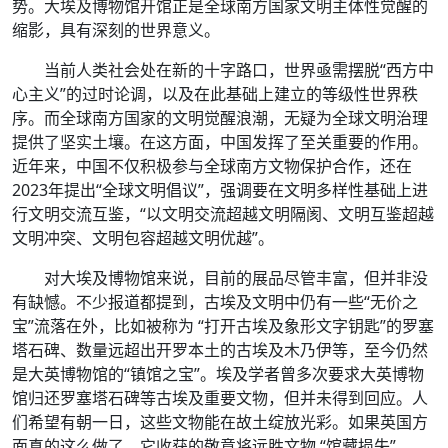
势。大埃及博物馆开馆正是全球南方国家文明主体性觉醒的
缩影，具有深刻的世界意义。
当前人类社会处在新的十字路口，世界亟需摆脱“西方中
心主义”的过时论调，以及在此基础上建立的等级性世界秩
序。而全球南方国家的文明觉醒浪潮，无疑为全球文明治理
提供了坚实土壤。在这方面，中国发挥了至关重要的作用。
近年来，中国不仅积极参与全球南方文物保护合作，还在
2023年提出“全球文明倡议”，强调要在文明多样性基础上进
行文明交流互鉴，“以文明交流超越文明隔阂、文明互鉴超越
文明冲突、文明包容超越文明优越”。
对大埃及博物馆来说，目前的展品尽管丰富，但并非没
有缺憾。不少报道都提到，古埃及文明中仍有一些“无价之
宝”流落在外，比如被称为 “打开古埃及象形文字钥匙”的罗塞
塔石碑、数量远超出开罗本土的古埃及木乃伊等，至今仍然
是大英博物馆的“镇馆之宝”。埃及学者曾多次要求大英博物
馆归还罗塞塔石碑等古埃及重要文物，但并未得到回应。人
们希望有朝一日，这些文物能在故土绽放光彩。如果英国方
面真的这么做了，它收获的敬意将远胜文物 “馆藏损失”。