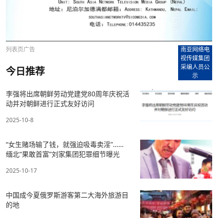
列表页广告
南亚网络电
视传媒集团
采编人员公
今日推荐
示
李强将出席朝鲜劳动党建党80周年庆祝活
动并对朝鲜进行正式友好访问
2025-10-8
“女生赌场输了钱，就强迫吸毒卖淫”……
缅北“果敢首富”刘家集团犯罪细节曝光
2025-10-17
中国成今夏俄罗斯游客第二大海外旅游目
的地