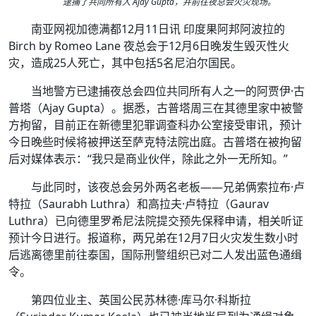
逮捕了共同所有人 Ajay Gupta，并前往夜总会火灾现场。
南亚网视加德满都12月11日讯 印度果阿邦阿波拉的
Birch by Romeo Lane 夜总会于12月6日晚发生毁灭性火
灾，造成25人死亡，其中包括5名尼泊尔国民。
当地警方已逮捕夜总会四位共同所有人之一的阿贾伊·古
普塔（Ajay Gupta）。据悉，古普塔周三在其德里家中被警
方拘留，目前正在新德里犯罪调查科办公室接受审讯，预计
今日晚些时候将被押送至萨克特法院出庭。古普塔在被拘留
后对媒体表示：“我只是商业伙伴，除此之外一无所知。”
与此同时，该夜总会另外两名老板——兄弟俩索拉布·卢
特拉（Saurabh Luthra）和高拉夫·卢特拉（Gaurav
Luthra）已向德里罗希尼法院提交预先保释申请，相关听证
预计今日进行。报道称，两兄弟在12月7日火灾发生数小时
后逃离德里前往泰国，国际刑警组织已对二人发出蓝色通缉
令。
第四位业主、英国公民苏林德·库马尔·科斯拉