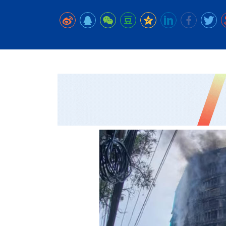
时代侨务工作指明
2026世界人工智能
政、坚守法治善治
域交通与经济
中文日益受各国重视 
会议 着力提振投资
放平衡外交积极信
社会新闻
化解局部紧张局势 
呼吁社会和谐团结
“水立方杯”中文歌
南亚网视丨中资企业
南亚网评丨纵容分裂
天山驼队3000公里
一株菌草跨越山海—
财经·三里河
倾听民企心声，国
共鸣 展现文化认同
赛精彩摄影集锦（
则才是尼国长久正
关上演古今对话
丝路”实践
尼泊尔24小时连发4
体滑坡为主要灾害
在韩留学人员传承“
神舟二十三号乘组
新政百日观察：尼
丝绸之路：从驼铃再
三大运营商推出词元
办
高效变革与程序争
的连接与当下的实
尼泊尔互动儿童剧《
加德满都春日盛景
法治护航民营经济
彩启迪多元视角
华夏英烈永铭心: 
动 缅怀海外烈士
低空安全司亮相，为
尼泊尔孙萨里县爆发
紧张 当地延长宵禁
泰国清迈成立“华人
一张圆桌映照中国
医护人员遇袭引发全
非紧急医疗服务