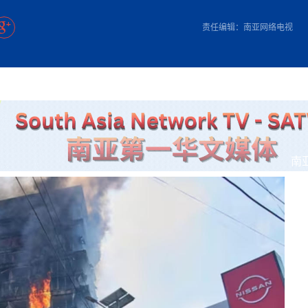
方向
大会开幕
侨胞健康
课程从“试试看”变为“抢着报”
第16届“汉语桥”世界中学生中文比
卷·双脉合流：技艺
者信心
号
投资孟加拉国以帮助它到 2041 年成为发达国家
志愿者：亚运赛场的
尼泊尔赫塔乌达举行大型集会
成锡忠
泊尔赛区比赛在加德满都举行
珍
孟加拉国表示，缅甸必须为罗兴亚人的遣返建立信
中国民族音乐会走进尼泊尔 金钟之星民乐团带来
第十七届“汉语桥” 第四届“汉语秀”
尼泊尔18名大学
耗
《中尼一家亲》微短剧主创首聚 共绘 “一带一路”
南亚网视特别推荐 | 中工国际董事
责任编辑：南亚网络电视
曲大赛巴西赛区收官：唤起家国
协会第五届“比亚迪杯”篮球比
活动引朝野反思 坚守一中原
“归乡”！今日叩关洛阳，丝路雄
视频：中国援尼医疗队蓝毗尼义诊：
—中国科学家林占熺的“绿色
任和安全
浓郁的中国文化体验(实况3）
赛落幕
款助力相送
友好新篇
沙特阿拉伯与孟加拉国签署合作协议，成立联合商
民网专访
东京奥运会跳高冠
家发改委多维发力护航民营经济
《一周新
一）
道
暖流
“汉语桥”线上团组项目在尼泊尔开始
长篇历史小说《雪
业委员会
会前的奥运会”
2起灾害 致3死21伤 蛇咬、山
卷·双脉合流：技艺
《Jerry on Top》在尼泊尔开拍，父子档首同台引
尼泊尔上马相迪A水电站成功应对今
观众俱
五四”精神主题座谈会在首尔举
确定：朱杨柱、张志远、黎家盈
泊尔沙阿政府激进施政引争议
响到现代文明通道 穿越千年
套餐 为智能经济发展注动力
中国援尼医疗队蓝毗尼义诊：跨国界
巧艺
期待
在一个变暖的世界里，孟加拉国的服装业能“不受
验
议并存
践
气候影响”吗？
视频
甜苹果》加德满都热演 以色
组图：谷地繁花绽放，春意满盈
行稳致远
中国网剧正走向“无时差”触达海外观众
多国使馆携侨界举行清明祭扫活
短视频
低空经济“起飞”保驾护航
群体冲突致1死9伤 局势持续
第三届中尼
管控
华侨刘巧儿评剧社”
制造全球新坐标
南
2026新
国抗议 尼泊尔多家医院暂停
视频
直播