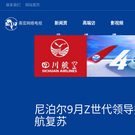
联系我们
网站首页
新闻资
高端访
影视频
南亚网络电视
今日头条
名人访谈
张茂明大使出席“全
微电
“
讯
谈
道
研讨会
风
国际新闻
全球人物
美方暂缓对伊军事打
电视
从
议即可取消开战计
局
雪山为证 丝路有声
视
中国新闻
创业故事
（长江十年行）金
电影
车
纪实
神与长江文化交融
巫
印度马哈拉施特拉邦
日
中
经济新闻
凡人故事
消费火爆出口疲软 
纪录
她
律
加德满都新版交通总
中
困境亟待破局
好评中国丨向实向
扎
马 快速通道军地协
美国促成加沙历史性
环球观察
尼泊尔取消国际藏学
宣传
始
除武装 以色列将逐
专
中
中国政策
尼电动新车市占率全
时政微观察丨以侨
深
深耕中尼友谊 西藏
中
一带一路
2026“一带一路”年
微直
地近八成市场
倒
中
缔结引领边境合作
国际足联：对阿根
“稳”等
巴基斯坦西南部煤矿
为展开调查
持刀闯馆案进入公诉
中
南亚网评
南亚网评｜多重考验
微短
PPA审批持续停滞 
查整改
尼
突发：西藏林芝市墨
泊
尼泊尔9月Z世代领导
共识推进善治
东西问｜强晓云：“
水电投资承压
被俘尼泊尔青年讲述
推
10千米
日本熊本突发强震致
丝路故事
世界从中国两会探
影视资
高质量合作的“黄金
也不愿归国
面停运
青海海南州兴海县接连
南亚网评：邻国外交
航复苏
尼泊尔政府推出“真
县7个乡镇设施受损
专
图说南亚
2026年尼泊尔世
源在于国家能力赤
接单啦！“世界超市”
75年沧桑蝶变，西
一位百万卢比得主
美军称已完成最新
尔
情合影
意义？
全球华人
全国侨务工作会议在
执政百日舆情多发 
阿富汗尼姆鲁兹“丝
尼泊尔总理巴伦德拉
尼泊尔巴伦政府将分