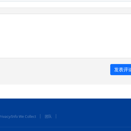
rivacy/Info We Collect
团队