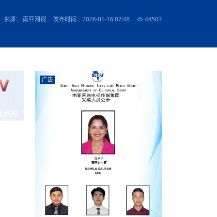
农村的发现
赞讲话（实况）
深化合作
尔代表处）
南亚网视SATV丨《米拉看中国》 第八集：广场舞
8000米之上：一位夏尔巴高山摄影师镜头中的人
赛海外预选赛尼
传承与文明共生 第六章 古道遗
南亚网视《SATV新闻会客厅》专访尼泊尔旅游局
南亚网视 SATV | 遇见环县
从教师到厨师：吉塔在加德满都推广缅甸味道
孟加拉国人被骗赴俄：合法移民沦为俄乌战场“消
选手
“无名英雄”
看世界
南亚网视 SATV |莫迪政府动作不断，对印控克什
中尼建交70周年
照片
(下)
与山
兄弟点红节：尼泊尔手足情深的神圣庆典
局长Mani Raj Lamichhane
尼泊尔赛区选拔
生今日出征大运会：在尼华侨捐
品”
马尔代夫杜拉杜环礁米德岛30吨制冰厂及50吨储
甘肃：探访祁连山——高台马营河大峡谷、小泉丹
长王博接受人
2025年米其林钥匙奖揭晓：不丹三家酒店获殊荣
来源： 南亚网视
发布时间：2026-01-16 07:48
44503
米尔加强控制，或最终导致印度分裂
台湾乐手牵手大陆剧团 两岸戏腔共鸣
专访喜马拉雅航空总裁周恩永：云端
南亚网视丨百年华诞：绒花（侯艳琪大使）
跨国界的公益
冰设施正式启用
南亚网视 SATV | 环州故城之沙场风云
尼泊尔“疯狂蜂蜜” ：大自然馈赠的野生灵丹妙药
霞
中文志愿者服务博卡拉中尼友谊龙舟赛
军巴希姆：“亚运会就像是奥运
闻综述》
香港卫视南亚网视《一周新闻综述》2023第23期
中尼建交七十周年南亚网
新丝路
南亚网视丨《米拉看中国》第二集 走进中国 认识
从攀登世界之巅到组织巅峰探险：强·达瓦·夏尔巴
乌鸦节：崇敬阎罗使者的传统与象征意义
实施
域天妃：尺尊公主传奇》 第七
南亚网视《SATV新闻会客厅》专访尼泊尔国际电
不丹公务员人工智能技能缺口凸显 亟需开展针对
（总第039期）
视赴青海玉树系列活动报
南亚网视｜成锡忠看世界 俄乌战争会打多久？美
中国
尼泊尔中资企业协会举办第二届“华为杯”篮球赛
与“七峰探险”的传奇
南亚网视丨百年华诞：歌唱祖国（合唱，尼泊尔博
传承与文明共生 第五章 村落藏
影节入围中国影片《巴彦查干》导演复强先生
通讯：尼泊尔费瓦湖上的龙舟赛
年最大洪峰考
性培训
乐部
CCTV-4央视海外观众俱乐部向全球华侨华人拜年
道专题
前高官已经定性，美国想实现三个战略目标
（实况3）
喜马拉雅航空开通拉萨——博克拉航
卡拉华侨人华人协会）
的公益暖流
提哈尔节（灯节）：灯火辉煌与手足情深的节日
了！
香港卫视南亚网视《一周新闻综述》2023第22期
中丝路”再添通道
南亚网视丨《米拉看中国》笫三集：浓情中国 趣
普通市民写给“巴特巴特尼”董事长明·巴杜·古隆的
赛出国际友谊 中国四川龙舟队包揽首届“中尼友谊
直播
俄乌軍事冲突
南亚网视SATV丨基辅多地爆炸：激
（总第038期）
南亚网视｜成锡忠看世界 我的联合国维和行动经
味人生
尼泊尔中资企业协会举办第二届“华为杯”篮球赛
信：您必将再次崛起，而且更加强大
南亚网视丨百年华诞：亲爱的中国我爱你（佳境，
龙舟赛”全部冠军
CCTV-4尼泊尔加德满都观众俱乐部祝全球华侨华
历-经历冲突和政变，确保中国维和人员安全
（实况2）
尼泊尔总理专机出访中国，喜马拉
尼泊尔华侨华人协会推荐）
广告
展示
《欢迎来加德满都过大年》参赛视频 探索秘境尼
成锡忠看世界
南亚网视｜成锡忠看世界 我亲历的
人新年快乐、龙年大吉！
俄乌軍事冲突专题/南亚网视国际丨
香港卫视南亚网视《一周新闻综述》2023第21期
南亚网视丨《米拉看中国》 第四集：大美中国 山
辛哈杜巴宫的故事：从烈焰到重生
中国四川龙舟队包揽首届“中尼友谊龙舟赛”双冠
泊尔
事件一：孟加拉前总统被军人暗杀
署：过去10天超150万乌克兰难民
（总第037期）
南亚网视｜成锡忠看世界 佩洛西行程未包含台
河娇娆（上）
尼泊尔中资企业协会举办第二届“华为杯”篮球赛
喜马拉雅航空荣获国际IOSA认证
媒体峰会
第三届中尼媒体峰会：新中国成立75周年恭贺视
走访慰问在尼联谊企业
南亚网视SATV丨“走访在尼联谊企业
CCTV-4主持人2024新年祝词
湾，两大细节显示，她内心并未彻底放弃访台
（实况1）
频
锟铧农业在尼打造中国式高科技示
《欢迎来加德满都过大年》参赛视频 欢迎到加德
南亚网视｜成锡忠看世界 从安倍晋
俄媒：俄军已掌控乌制空权 俄乌代
香港卫视南亚网视《一周新闻综述》2023第20期
亚网视
春恭贺片
同庆新岁·共享未来——2026新年祝福视频合辑
2022北京冬奥会
好消息！由南亚网视拍摄制作的尼
满都过春节宣传片
看暗杀工具的演变，枪支最流行却
地
（总第036期）
2024年央视春晚宣传片
南亚网视｜成锡忠看世界 佩洛西今晚抵台？美航
贺北京冬奥视频被中国外交部采用
第三届中尼媒体峰会：我爱你中国
南亚网视SATV丨“走访在尼联谊企业
母快速向台海集结，解放军得用实际行动反制
直播
丝合酒店宝石湖宾馆
南亚网视 SATV | 侯艳琪大使出席
尼泊尔华侨华人协会新年恭贺视频
哥拿巴迪砖业有限公司销售量创新
视频：加德满都大学孔子学院举办龙年春节庆祝活
南亚网视｜成锡忠看世界 斯里兰卡
停火撤军问题暂未谈拢，俄乌一致
香港卫视南亚网视《一周新闻综述》2023第19期
《2023中央广播电视总台春节联欢晚会》01（央
国援尼医疗队颁发感谢状仪式
尼泊尔滑雪健儿备战2022北京冬奥
动
第三届中尼媒体峰会：尼泊尔学生合唱“我爱你中
打算继续向中印寻求信贷支持，中
（总第035期）
视授权南亚网视直播）
回放
【直播回放-10】CEAN“比亚迪杯”篮球赛闭幕式
中共百年华诞
专家：中国共产党百年历程中与侨
国”
尼泊尔中国文化中心新年恭贺视频
南亚网视SATV丨“走访在尼联谊企业
俄媒：俄军已掌控乌制空权 俄乌代
南亚网视 SATV | 中国作家雪漠尼
第十三批援尼医疗队 传承中国医疗精
尼泊尔滑雪健儿备战2022北京冬奥
《欢迎来加德满都过大年》短视频参赛作品展播
南亚网视｜成锡忠看世界 巴基斯坦
地
小说精选》新书发布暨座谈交流会
医疗骨干
001号
第三届中尼媒体峰会：祖国颂——庆祝新中国成立
尼泊尔加德满都大学孔子学院新年恭贺视频
频发，如何破局？中方应助巴方提
【直播回放-11】CEAN“比亚迪杯”篮球赛闭幕式
中国共产党百年华诞的世界期待
75周年
闪光时间｜冬奥燃起冰雪热
“狮”书共舞，未来可期——尼文版
南亚网视SATV丨“走访在尼联谊企业
新希望尼泊尔农业经济有限公司新年恭贺视频
南亚网视｜成锡忠看世界 俄乌冲突
【直播回放-7】CEAN“比亚迪杯”篮球赛 冠亚军决
南亚网络电视丨尼泊尔华侨华人协
选》在尼泊尔捐赠活动
深耕尼泊尔市场为尼民众致富带来“新
第三届中尼媒体峰会：歌曲《天佑中华》
国一邻邦濒临崩溃，幕后推手浮出
北京2022年冬奥会和冬残奥会安全
赛（安徽开源队VS中国电建队）
共产党建党100周年王冰洁独唱《
次会议召集加强场馆安保团队建设
南亚网视 SATV |丝合酒店宝石湖
南亚网视SATV丨“走访在尼联谊企业
交通安全隐患