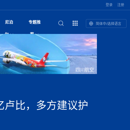
登录
注册
尼泊
专题推
简体中/选择语言
馆发布安全防
复盘：尼印关系转折如何间接影
综合
印度“蟑螂运动”升级：万名学生无视禁令游行 警方
尼泊尔头条
视频| 中国驻尼泊尔使馆举办招待会 隆重庆祝中
首届中尼媒体峰会
尼泊尔内政部长古隆坦言：任职4个月“没能好好工
“首届中尼媒体峰会”系列报道六：
尔
荐
境局势
催泪瓦斯驱散致180人受伤
国人民解放军建军99周年
作”
助农致富
国文化中心成
军西班牙队颁奖
泊尔
华为尼泊尔公司举办2026 科技前沿：媒体对话 助
综合新闻
视频| 南亚网视航拍加德满都：蓝花楹怒放的城市
2023年中尼投资与经贸论
印度陆军总司令将访尼 尼泊尔将授予其荣誉军官
中尼投资与经贸论坛举办：总理普
的第二故乡
力尼泊尔数字化转型
坛
军衔
吉祥灯揭幕
主席班达里
香”约：一座城与一枚香包双向
美国男子涉嫌非法越境进入尼泊尔 在印尼边境被
视频| “锦绣天府·安逸四川”文旅交流座谈会在尼泊
尼泊尔纳税人激励计划首期抽奖揭晓 消费者购物
“首届中尼媒体峰会”系列报道四：凝
赋能ICT发
家亲》摄制组志愿者演员招聘启
奇谈
巴基斯坦卡拉奇购物中心发生重大火灾 已致至少
旅游头条
晓谈天下丨美国人类学者马立安：深圳精神就是
世界第12高峰布洛阿特峰突发雪崩 知名登山家普
奖项出炉！罗德里斩获金球奖 西
捕
尔加德满都成功举办
视频| 加德满都东出口大升级! 苏雅尔维纳亚克至
250卢比喜中100万卢比大奖
进中尼友好
1人死亡
“闯”
中尼友谊龙舟赛
尔萨带队团队失联
国文化中心成
荣誉
尼泊尔巴克塔普尔 新年迎来旅游高峰
杜利凯尔六车道高速加速建设中
尼泊尔拟扩大国家服务团训练范围 8至12年级学生
尔
路”合作与创
域天妃：尺尊公主传奇》 第七
游眼
孟加拉前总理卡莉达·齐亚因病情“非常危急”入院治
徒步旅行
走进蓝毗尼：探寻佛陀诞生地的和平与宁静
尼泊尔春季徒步热升温 官方呼吁加强环保与安全
可自愿参加
雪域，两度西行赴拉萨
印度下调汽油、柴油及航空煤油出口关税 新税率6
视频|湖北十堰绿松石文化展西安举办：一石牵秦
尼泊尔加德满都加强控烟措施 保障公众健康和无
“首届中尼媒体峰会”系列报道五：尼
四川航空
传承与文明共生 第九章 金顶凝
疗
成都大运会
意识
费发布启事（面
正式实施“世代禁烟令”
开普省安全部队与巴塔恐怖分子冲突升级，造成民
南亚网络电视丨特朗普称如果选举人团投票给拜
高院裁决倒逼产业转型 奇特旺大象骑游存废引争
默默无闻”到全球竞争者
月1日起生效
尼泊尔经济运行简报，金融承压与发展调整并行
楚 青绿赴长安
视频| 朱红漫天：尼泊尔新年最“红”的节日
烟消费环境
带一路”
院选举答记者
赛尼泊尔赛区预
原创
斯里兰卡监狱爆发帮派大乱斗 已致25死百余人受
上榜酒店
尼泊尔迎来正宗中国味：福盛中餐厅盛大开业
加德满都旅馆：泰美尔区的传奇与地标
众大规模逃离家园
登，他将离开白宫
视频| 千年雨神巡游：尼泊尔拉托·马钦德拉纳特
议 伦理保护与地方民生两难博弈
展览在尼泊尔
救护车变“运毒车” 尼泊尔科西省大麻走私问题引关
行：故土羁绊与青年外流困境交
伤 军方紧急入驻维稳
杭州亚运会
纪实
孟加拉国土豆供过于求，价格跌破每公斤20塔卡
节的信仰与狂欢
木斯塘——从外国人的目的地，到如今尼泊尔人的
“致命一击”有多快
注
最长寿奥运冠军离世
印度多地遭遇极端热浪 新德里气温突破45°C
斯瓦米倡议设立瑜伽部 尼泊尔部长调侃“让腐败分
视频| 英国知名美妆品牌 The Body Shop 在帕坦
视频| 曾经打碟的手 如今签署逮捕令：苏丹·古隆
尼泊尔油罐车为避让野鹿侧翻起火 消防一小时成
“首届中尼媒体峰会“系列报道三：共
孔院” 短视
国记者看大运：通过体育赛事见
客厅
马尔代夫旅游业势头强劲：入境游客突破180万 中
吃喝玩乐
南亚网视《SATV新闻会客厅》专访喜马拉雅航空
加德满都迎来夜生活新地标：XO俱乐部树立全新
域天妃：尺尊公主传奇》 第七
南亚网视衷心祝愿尼泊尔人民以及全球尼泊尔朋友
旅游热土​
加德满都泰米尔雅乐轩酒店荣获环境管理认证
：趣味竞技燃
巴基斯坦削减LNG进口：取消21船合同并寻求卡
南亚网络电视丨亚洲最穷的国家不丹-拿10元人民
尼泊尔马南县：雪山、圣湖与古寺交织的高原秘境
子去冥想”
Labim Mall 正式开业
的逆袭传奇
功控制火势
演绎中尼感人故事
国仍是最大客源国
总裁周恩永：云端架虹桥 翼展新丝路
第二届中尼媒体峰会专题
标杆
安艺青、陈俐
传承与文明共生 第八章 塔基藏
斯里兰卡百年最强飓风致茶园成“荒地” 工人生计受
们德赛节快乐！
纪实
塔尔供气调整
孟加拉辍学率上升令人担忧
币，在不丹能干什么
南亚网视SATV｜探访加德满都文殊菩萨修行地勋
春天吞噬了冬
伤留在“记忆阁楼”
尼泊尔丹库塔警方查获647公斤大麻 两名涉案人员
文明互鉴 首部直译尼泊尔文版
南京造！
影星维杰“逆袭”登顶！印度一邦政坛迎来大洗牌
尼泊尔肿瘤医
运在欢庆与惜别中落幕
肃环县
不丹举办2025全球和平祈祷节
图说尼泊尔
南亚网视 SATV | 甘肃环县3 3米大锅烹煮66只
山体滑坡地区搜救行动正在进行中
重挫
部（猴庙）感悟朝圣之旅
来尼泊尔徒步为什么购买保险至关重要？
探索奢华：加德满都附近的顶级度假村
被捕
尼泊尔持续暴雨致全境交通瘫痪 多条国道关闭 数
尼正式首发
尼泊尔比拉德讷格尔一实习医生坠楼身亡
从雪域高原到尼泊尔：第三届“石榴籽杯”草原足球
【视频】尼泊尔新政府成立以来，都做了些什么？
尼泊尔本财年发力稳就业 计划创造十万岗位 重拳
“首届中尼媒体峰会”系列报道二：
3亿卢比，多方建议护
羊，你想不想来一口？
尼泊尔中国新年系列庆祝
赛（尼泊尔赛
带来激情与欢乐
印度洋稳定成为马澳第二次高级官员会谈首要议题​
南亚网视《SATV新闻会客厅》专访中国著名导演
Alev Kebab Sultanate 尼泊尔第一家土耳其中东
​释迦牟尼佛诞辰2569周年：千年智慧的当代回响
化中尼文旅合
访尼泊尔
巴基斯坦旁遮普省遭严重雾霾侵袭，多城空气质量
安徽凌家滩文化图片展在孟加拉国开幕
南亚网络电视丨为何中丹边境通婚普遍？看了不丹
百游客被困
吃太多烤红薯（不是因为容易
邀请赛6月20日山南启幕，跨国球队共逐绿茵
整治海外务工诈骗
结硕果
华诞
尼泊尔节日
南亚网视丨百年华诞：草原上升起不落的太阳（关
话动
一个无需择日的吉日：走进尼泊尔的Akshaya
谢飞先生
风味餐厅
风自山谷北--中国甘肃摄影家尼泊尔摄影展览
 加都大学苏
域天妃：尺尊公主传奇》 第七
斯里兰卡飓风死亡人数超过200人
达危险水平
姑娘真实生活，难怪想嫁到中国！
南亚网视SATV丨尼泊尔博达纳大佛塔
探索喜马拉雅山：尼泊尔徒步指南系列 - 系列 I
瓦尔纳巴斯博物馆酒店（Varnabas Museum
外开放
一届亚运会”闭幕，未来，何以
不丹帕罗嘎查乡向日葵产量占全国一半 农户盼增
尼泊尔拉利特普尔市 客车撞上高架桥致1死19伤
利宁，中国水电十一工程局上马相迪电站运维项
Tritiya
"抵尼 加都
南亚网视 SATV | 环州故城！环县
传承与文明共生 第七章 寺壁藏
尔乒乓球选手：中国队太强，想
马尔代夫实施“世代烟草禁令” 教育部长称开创全球
视频 | 中华人民共和国成立75周年庆祝活动在多
hotel）今天开业
州参加亚运会
孟加拉国登革热感染病例超1.5万 死亡58人
大型榨油设备
11次登顶珠峰刷新女性纪录！“山地女王”拉克巴·
中国
旅游故事
目）
外国青年“看中国” 巴西圣保罗大学教授-向世界展
第三届中尼媒体峰会
尼泊尔登顶传奇明玛·夏尔巴：从登山者到行业引
赛在加德满都隆
先例
南亚网视 SATV | 加德满都市展开河道垃圾清理活
加德满都“中国美食城”盛大开业 带来地道中餐与超
最美尼泊尔风景图
斯里兰卡铁路系统迎变革：内阁决议招聘女性担任
国举办
—医疗队护航
飞航线
夏巴兹总理将派遣巴基斯坦青年赴沙特参与“2030
南亚网络电视丨印军闯下弥天大祸！机枪扫射联合
南亚网络电视丨中国版的“马尔代夫”，海水清澈风
夏尔巴：荣光背后是半生漂泊与坚韧重生
23名登山者成功登顶乔戈里峰
示不一样的中国
领者 珠峰登山经济重回本土掌控
【相约帕坦杜巴广场】卡蒂克舞节：尼泊尔最古老
动 改善河道生态环境
南亚网视 SATV | 秒懂！环州故城的“由来”
值体验
启中尼文化交流
司机、站长等核心岗位
愿景”项目
国车队，或永久失去入常资格
景如画，宛如画中世界
木斯塘圣塔玛尼酒店被评为“2024最佳新酒店”
破百，印度总理莫迪点赞
不丹赌博与线上诈骗问题严峻 政府加强打击但挑
体育
中尼龙舟赛
视频| 从城市漫步到乡村漫步：外国创作者在中国
喜马拉雅航空
中尼友谊龙舟赛新闻发布会：中国驻尼使馆王欣参
中尼航线迎新契机 喜马拉雅航空与
南亚网视丨百年华诞：少年（合唱，中国电建尼泊
的文化舞蹈盛典，延续三百年的信仰与艺术
诊：温情守护
域天妃：尺尊公主传奇》 第七
尔参赛队员武术比赛赢得喝彩
马尔代夫实施“世代禁烟令” 外国游客也需遵守
第 10 届纹身大会4 月 7 日-9 日在加德满都举行
视频：第16届“汉语桥”世界中学生中文比赛 一号
都
战仍存