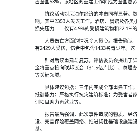
占全国58%，该地区的重建工作将成为全国复
抗议活动对尼泊尔经济的冲击同样显著。数据
响，其中2353人失去工作。酒店、餐馆及各
损失压力——仅有4.9%的受损建筑物和22.
人员伤亡方面的情况令人揪心。报告确认，
有2429人受伤，伤者中包含1433名青少年
针对后续重建与复苏，评估委员会提出了详
金将重点投向联邦议会（31.5亿卢比）、总理办公
等关键领域。
具体建议包括：三年内完成全部重建工作
抵御能力；严格执行抗灾建筑标准；为受害者
训项目助力再就业等。
报告最后强调，此次事件造成的物质、经
设、完善保险覆盖网络、推进韧性基础设施建
基。