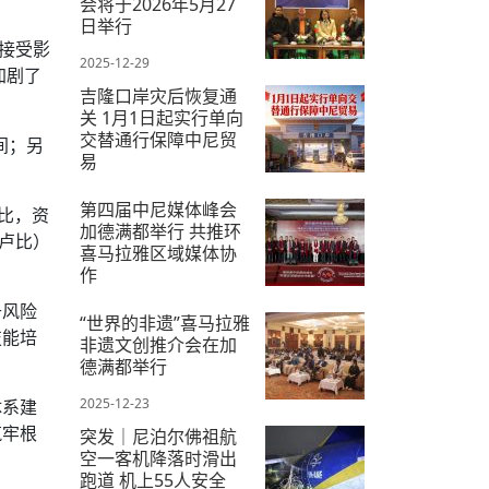
会将于2026年5月27
日举行
直接受影
2025-12-29
加剧了
吉隆口岸灾后恢复通
关 1月1日起实行单向
交替通行保障中尼贸
间；另
易
2025-12-28
第四届中尼媒体峰会
比，资
加德满都举行 共推环
亿卢比）
喜马拉雅区域媒体协
作
升风险
2025-12-19
“世界的非遗”喜马拉雅
技能培
非遗文创推介会在加
德满都举行
2025-12-23
体系建
筑牢根
突发｜尼泊尔佛祖航
空一客机降落时滑出
跑道 机上55人安全