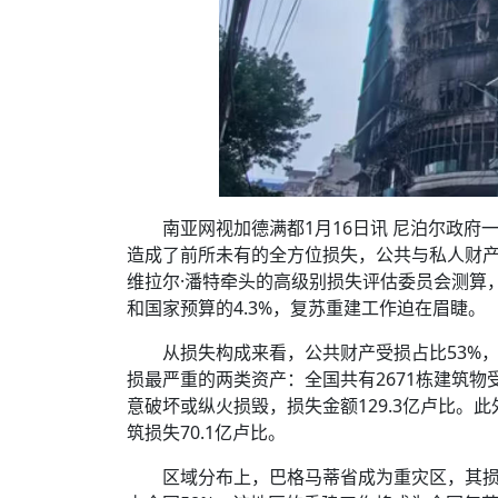
南亚网视加德满都1月16日讯 尼泊尔政府
造成了前所未有的全方位损失，公共与私人财
维拉尔·潘特牵头的高级别损失评估委员会测算，此
和国家预算的4.3%，复苏重建工作迫在眉睫。
从损失构成来看，公共财产受损占比53%
损最严重的两类资产：全国共有2671栋建筑物受
意破坏或纵火损毁，损失金额129.3亿卢比。此
筑损失70.1亿卢比。
区域分布上，巴格马蒂省成为重灾区，其损失