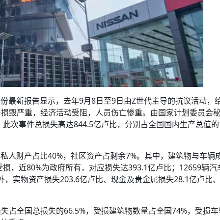
一份最新报告显示，去年9月8日至9日由Z世代主导的抗议活动，
产损毁严重，经济活动受阻，人员伤亡惨重。由国家计划委员会
次事件总损失高达844.5亿卢比，分别占全国国内生产总值的1.
，私人财产占比40%，社区资产占剩余7%。其中，建筑物与车辆
损，近80%为政府所有，对应损失达393.1亿卢比；12659辆
外，实物资产损失203.6亿卢比、现金及贵金属损失28.1亿卢比
占全国总损失的66.5%，受损建筑物数量占全国74%，受损车