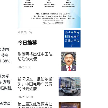
【直播回放-8】CEAN“比亚迪杯”篮球赛 冠亚军决
南亚网络电视丨尼泊尔华侨华人协
走访红狮希望 恰逢企业为员工生日
赛（安徽开源队VS中国电建队）
共产党建党100周年大合唱《我爱
尼泊尔丝合酒店宝石湖宾馆今日开
【直播回放-9】CEAN“比亚迪杯”篮球赛闭幕式
尼泊尔中资企业协会、华侨华人协
泊尔报纸发表建党百年专版
列表页广告
南亚网络电
视传媒集团
采编人员公
今日推荐
示
给该国
张茂明将出任中国驻
秘书拉
尼泊尔大使
38%
2026-1-3
成为受
新闻调查：尼泊尔街
汽车遭蓄
头，中国电动车品牌
、临时建
的风云逐鹿
2025-12-26
辆数量
第二届珠峰登顶者峰