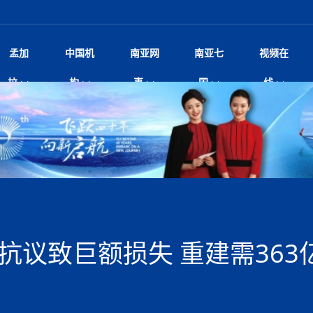
孟加
中国机
南亚网
南亚七
视频在
球多极化下的中国和南亚”国际
影
中国电影节”在尼泊尔首都加德满都正式开幕 《大
孟加拉头条
微电影《一缕阳光》
中国驻尼使馆
孟加拉国东南部暴雨引发洪灾滑坡 44人遇难超百
文化﹒艺术
尼泊尔雨季将至灾害风险攀升 中使
印度新闻
喜马拉雅地缘博弈
视频
拉
构
事
国
线
杀》导演兼编剧张琪接受南亚网视专访
万人受困 救援受阻
疫重要提醒
响1962年中印边
击 特朗普：美伊尽快达成协
剧
“拆改”到“经营”：中国城市更新如何在存量中破
华侨华人
22集电视剧《山海情》尼语版 第二十二集
中国文化中心
芒果促进中孟贸易关系
娱乐﹒体育
“我和中国的故事——庆祝尼泊尔中
尼泊尔新闻
特朗普为世界杯冠
新尼
深汕微电影《新生活》
划
？
立十周年”征文系列之一：中国是我
——南亚网视上线运营六周年
频丨探秘富贵车业掌舵人巫兴贵的非凡之路
孟加拉国暴发数十年来最严重麻疹疫情 死亡儿童
张茂明大使拜会尼泊尔联邦院新任副
甘肃庆阳二十一载“
沙水拍云崖暖：云南推动长征精
院
轮载初心 实干赴征程——探秘富贵车业掌舵人
旅游文化
中资企业协会
乔治亚·马洛尼抱怨孟加拉国出售劳工签证
生活﹒健康
华为深耕尼泊尔二十余年：以人才培养
巴基斯坦新闻
南亚网视《中尼一
开心
22集电视剧《山海情》尼语版 第二十一集
超过500人
孟加拉国智库学者访华团一行访问南亚研究所
奔赴
2026世界杯各大
微电影《东方梦》
共生
兴贵的非凡之路
展，共筑数字未来
事
2
一建筑倒塌 已致9人死亡
本搅局南海，日学者警告：日本正图谋南下将菲
“我和中国的故事——庆祝尼泊尔中
班牙包揽三大重磅
尼建交70周年系列报道十三丨南亚网视专访尼
张茂明大使拜会尼泊尔内政部长阿亚
尼泊尔数字经济陷入单向发展
片
的柜台 她的世界
娱乐体育
纪录片丨喜马拉雅情缘系列之北大的奥妮卡
华侨华人协会
巴基斯坦世界最佳保龄球阵容：阿夫里迪
本网原创
香港职业生涯协会访尼：聚焦“一带一
孟加拉国新闻
长篇历史小说《雪
新旅
宾打造成桥头堡
“如果我没有戒酒，我就不可能成为一名作家”
立十周年”征文
规待内阁审批 地铁BRT齐上
友好论坛主席高亮先生
22集电视剧《山海情》尼语版 第二十集
孟加拉国宣布2月举行议会选举 为去年政治动荡后
“中国正在帮助孟加拉国实现梦想”（共创繁荣发展
散记丨八载风雪归
微电影《少年突击队》
业故事
卷·双脉合流：技艺
新向优向绿，中国经济一路向前
根异国，仁心不改--专访尼泊尔华侨友好医院创
南亚网视“2026年新年恭贺视频”免
全球首个！马尔代夫
调卡壳
裁军协议 哈马斯同意全面解
首次全国投票
新时代）
中国动画产业，从“
外交部发言人就尼泊尔联邦议会众议
研究会研讨会 重申坚持一个
片
生活健康
定制专属纸巾，助力品牌形象升级｜A.B.C.paper
加大孔子学院
港媒：榴莲成为中国年轻消费者时尚选择
中国驻尼使馆
第25届“汉语桥”世界大学生中文比
斯里兰卡新闻
巧
本网
人夏琛琛
纪录片丨喜马拉雅情缘系列之博克拉的“中江表哥”
孟加拉国世界杯任务开始
向在尼中资机构及企业）
步撤军
访尼人权委员会委员比肯·K·达瓦迪莉莉·塔帕：
北京希望吸引更多孟加拉国游客来中国旅游
铭记历史守望和平｜“我的南京”主题
尼建交70周年系列报道十二丨南亚网视专访尼
22集电视剧《山海情》尼语版 第十九集
问
尼泊尔廓尔喀乡村
微电影《我们的答案》
尼泊尔定制服务
选赛圆满落幕
球第二 中国新能源车垄断当
尼泊尔蓝毗尼首届“国际和平节”活动
为桥，同心筑梦
度复盘国家治理危机：政策脱离民生 粗暴执法
中国文化中心隆重开幕
生死时速！毒蛇完成
阿里代表团访尼圆满收官 友城
文化教育协会会长哈利仕博士
孟加拉国调整进口政策，服装制造商预计出口额将
王炯会见孟加拉国北达卡市市长阿提库·伊斯拉姆
织
享年101岁，全球
度候选汉字发布 包括“睦”“联”
播
人物访谈
特大孔子学院
国家电投五凌电力控股的孟加拉国首个综合智慧能
成都大运会
特里布文大学孔子学院作品 荣获 “最・
马尔代夫新闻
（成都大运会）外
新闻会
达卡周六早上空气质量中等
长篇历史小说《雪
逼民众走向极端
国藏族创业者在尼泊尔的咖啡梦想
纪录片丨喜马拉雅情缘系列之尼泊尔“老广”杰克
穆斯塔菲兹在上一场比赛中创保龄球胜利纪录
中铁二局尼泊尔军方公路十标项目部
开启发展新篇
廷足协在世界杯上的违规违纪行
额外增加50亿美元
孟加拉旅游产业现状
22集电视剧《山海情》尼语版 第十八集
张茂明大使拜会尼泊尔外秘拉伊
源项目开工
频征集活动特等奖
证中国发展奇迹
爆炸致34名矿工死亡
尼泊尔锐达股份有限公司——合成轻钢树脂瓦
“汉语桥”尼泊尔赛区决赛圆满落幕，
卷·双脉合流：技艺
激情 篝火欢歌庆元旦
尼泊尔首届“中国新年”系列庆祝活动
阶段 外交部再次敦促日方彻
柏林中国文化中心举办诗歌诵读会《
英媒：不要把童年创
尼建交70周年系列报道十一丨南亚网视专访尼
奇葩的孟加拉：女性执政，性交易却合法化，工人
千年典籍赋能中尼
“苏超”冠军奖杯，
接踵而至 巴伦政府亟需凝聚
剧
视频新闻
20集微短剧《爱在加德满都》第2集
援尼医疗队
嫦娥六号暴雨中起飞，诠释嫦娥奔月之美！
杭州亚运会
中国援尼医疗队协调捐赠新车 助力
不丹新闻
境外媒体：杭州亚
中国甘
莎摘得桂冠
巧
尼泊尔281个水电项目遇阻 万亿
“Vinnata”品牌开启征程
泊尔新锐政坛女性高塔姆履职百日谈：大刀阔斧
纪录片丨喜马拉雅情缘系列之幸福的“中间人”
谢哈布丁当选孟加拉国新任总统
天》
脱县发生4.6级地震 震源深度
尔华人华侨协会 促统会 会长
孟加拉国登革热死亡病例升至283例，专家预警11
每天流汗又流血
卡拉姆·阿里90 岁高龄仍不戴眼镜看报纸
《佛国记》于蓝毗
抗议致巨额损失 重建需36
院提升服务能力
中国—中亚精神”如何照亮区域
历史首次！孟加拉帕德玛大桥铁路连接线传来好消
第23届“汉语桥”世界大学生中文比
大运会给成都市民
俄乌战场经历 坦言宁愿返俄
穆萨货运双线开通！响应全球，携手开启新篇章
司法改革 深耕青年政治传承
南航与文旅机构共庆中国旅游日，深
青海省玉树藏族自治州商务考察团到
多人受伤 列车脱轨、交通全
月后仍处高风险期
冬天，真不建议你
寻发展确定性
讯
图说孟加拉
续集热潮席卷尼泊尔影坛：是故事延续还是单纯逐
中国在尼企业
专访：世界贸易组织官员关注孟加拉国脱离最不发
拉萨⇌加德满都直飞航班每周一班
百年
时代”？
20集微短剧《爱在加德满都》第1集
息
南亚网视祝大家新年快乐：砥砺前行，再创辉煌！
区）决赛圆满落幕
第24届“汉语桥”尼泊尔赛区决赛收官
长篇历史小说《雪
孟加拉国第一座现代化大型污水处理厂竣工 中
作
发生5.7级、5.8级地震 全
纪录片丨喜马拉雅情缘系列之弄堂里的尼泊尔餐厅
12月28日孟加拉国首条轻轨正式开通
斯里兰卡中国文化中心图书馆正式对
胖）
潮评丨“史上最好的
利？
达国家平稳过渡
反复陷入僵局 尼泊尔困局根
援尼医疗队首批中医设备及"侨胞药箱
庆山夺冠
卷·双脉合流：技艺
成都大运会｜尼泊
实账单百万富翁计划” 每日诞生
南亚网视新闻会客厅片头
方：“一带一路”倡议造福伙伴国又一例证
 暂无人员伤亡
访丨塞中经贸合作迈向产业链深度融合——访塞
尼泊尔武术运动员今日启程赴中国湖
“心向远方”？
界小姐冠军出炉 新晋佳丽同台温
米拉看
字
义乌“焕新”开市
诊疗中心服务能力温情双升级
藏发展之路为何具有世界借鉴
孟加拉国的能源计划因燃料危机而面临天然气困境
视频：尼泊尔层峦叠嶂的朱加尔雪山
第22届“汉语桥”世界大学生中文比
巧
看大熊猫
一轮对伊朗的打击行动
维亚工商会主席查代日
绿茵驰骋展英姿 白衣守护践仁心—
赛前强化训练和交流学习
喜马拉雅航空开通拉萨-加德满都直
重举行
加大孔院举办“儒韵华彩”文化周 开
异域味蕾碰撞 瞬间穿越故乡——汉源餐厅
尼泊尔纪录片《从零到8848》亚特兰大首映 聚焦
“中国正在帮助孟加拉国实现梦想”
孟加拉国反对派不参加下届大选
中尼友谊足球赛
印度代表队奖牌数
京召开 习近平重要指示为新
娱乐
尼泊尔各界呼吁理性看待施
绸之路桥”完工 投入使用提升区
河北第16批援尼医疗队加德满都义
李尚福会见孟加拉国海军参谋长
视频 | 美丽的村庄“多拉乐加特”
新篇章
长篇历史小说《雪
成都大运会：尼泊
·沙阿主持召开资本市场高层
别会见中印两国驻尼大使 释
最短登顶路线与气候议题
喜马拉雅航空正式复航重庆=加德满