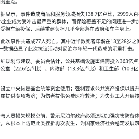
苏的重点。
显示，事件造成商品和服务领域损失138.7亿卢比，2999人
类小企业成为受冲击最严重的群体，而保险覆盖不足的问题进一步
1%的受损车辆投保，后续重建负担几乎全部落在政府和车主身上。
此次事件共造成77人死亡，其中近半数死者年龄在13至28岁之
。这一数据凸显了此次抗议活动对尼泊尔年轻一代造成的沉重打击。
细规划与建议。委员会估计，公共基础设施重建需投入363亿卢
室（22.6亿卢比）、内政部（13.3亿卢比）和卫生部（10.3
；设立中央恢复基金统筹资金使用；强制要求公共资产投保以提
家属提供专项救济；为伤者提供免费医疗救治；为失业工人开展
济与人员损失规模空前，警示尼泊尔政府必须迫切加强灾害防备
设，从根本上防范此类挫折再次发生，为国家经济社会稳定发展