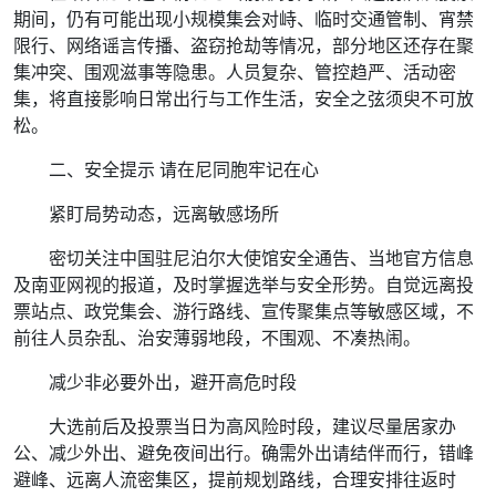
期间，仍有可能出现小规模集会对峙、临时交通管制、宵禁
限行、网络谣言传播、盗窃抢劫等情况，部分地区还存在聚
集冲突、围观滋事等隐患。人员复杂、管控趋严、活动密
集，将直接影响日常出行与工作生活，安全之弦须臾不可放
松。
二、安全提示 请在尼同胞牢记在心
紧盯局势动态，远离敏感场所
密切关注中国驻尼泊尔大使馆安全通告、当地官方信息
及南亚网视的报道，及时掌握选举与安全形势。自觉远离投
票站点、政党集会、游行路线、宣传聚集点等敏感区域，不
前往人员杂乱、治安薄弱地段，不围观、不凑热闹。
减少非必要外出，避开高危时段
大选前后及投票当日为高风险时段，建议尽量居家办
公、减少外出、避免夜间出行。确需外出请结伴而行，错峰
避峰、远离人流密集区，提前规划路线，合理安排往返时