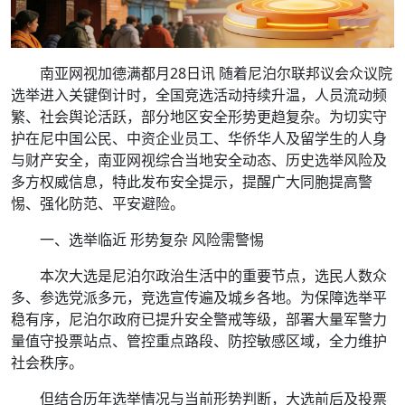
南亚网视加德满都月28日讯 随着尼泊尔联邦议会众议院
选举进入关键倒计时，全国竞选活动持续升温，人员流动频
繁、社会舆论活跃，部分地区安全形势更趋复杂。为切实守
护在尼中国公民、中资企业员工、华侨华人及留学生的人身
与财产安全，南亚网视综合当地安全动态、历史选举风险及
多方权威信息，特此发布安全提示，提醒广大同胞提高警
惕、强化防范、平安避险。
一、选举临近 形势复杂 风险需警惕
本次大选是尼泊尔政治生活中的重要节点，选民人数众
多、参选党派多元，竞选宣传遍及城乡各地。为保障选举平
稳有序，尼泊尔政府已提升安全警戒等级，部署大量军警力
量值守投票站点、管控重点路段、防控敏感区域，全力维护
社会秩序。
但结合历年选举情况与当前形势判断，大选前后及投票