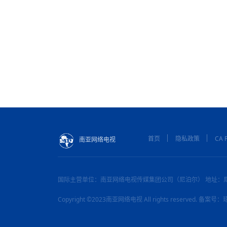
首页
隐私政策
CA P
南亚网络电视
国际主营单位：南亚网络电视传媒集团公司（尼泊尔） 地址：
Copyright ©2023南亚网络电视 All rights reserved. 备案号