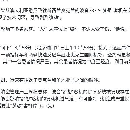
方向
大会开幕
侨胞健康
课程从“试试看”变为“抢着报”
第16届“汉语桥”世界中学生中文比
卷·双脉合流：技艺
者信心
号
投资孟加拉国以帮助它到 2041 年成为发达国家
志愿者：亚运赛场的
尼泊尔赫塔乌达举行大型集会
成锡忠
泊尔赛区比赛在加德满都举行
珍
孟加拉国表示，缅甸必须为罗兴亚人的遣返建立信
中国民族音乐会走进尼泊尔 金钟之星民乐团带来
第十七届“汉语桥” 第四届“汉语秀”
尼泊尔18名大学
耗
从澳大利亚悉尼飞往新西兰奥克兰的波音787-9“梦想”客机在
《中尼一家亲》微短剧主创首聚 共绘 “一带一路”
南亚网视特别推荐 | 中工国际董事
曲大赛巴西赛区收官：唤起家国
协会第五届“比亚迪杯”篮球比
活动引朝野反思 坚守一中原
“归乡”！今日叩关洛阳，丝路雄
视频：中国援尼医疗队蓝毗尼义诊：
—中国科学家林占熺的“绿色
任和安全
浓郁的中国文化体验(实况3）
赛落幕
款助力相送
友好新篇
沙特阿拉伯与孟加拉国签署合作协议，成立联合商
民网专访
现了技术问题，导致剧烈移动”。
东京奥运会跳高冠
制造全球新坐标
《一周新
一）
道
暖流
“汉语桥”线上团组项目在尼泊尔开始
长篇历史小说《雪
业委员会
会前的奥运会”
2起灾害 致3死21伤 蛇咬、山
卷·双脉合流：技艺
《Jerry on Top》在尼泊尔开拍，父子档首同台引
尼泊尔上马相迪A水电站成功应对今
影响了多名乘客。“人们从座位上飞起，不少人受了伤，”他说，
观众俱
五四”精神主题座谈会在首尔举
确定：朱杨柱、张志远、黎家盈
泊尔沙阿政府激进施政引争议
响到现代文明通道 穿越千年
开放新格局
中国援尼医疗队蓝毗尼义诊：跨国界
巧艺
期待
在一个变暖的世界里，孟加拉国的服装业能“不受
验
议并存
践
气候影响”吗？
视频
甜苹果》加德满都热演 以色
组图：谷地繁花绽放，春意满盈
亿级产业“管理双翼”就位
中国网剧正走向“无时差”触达海外观众
多国使馆携侨界举行清明祭扫活
下午3点58分（北京时间11日上午10点58分）接到了这起事
短视频
显香港国际金融中心竞争力
、一辆指挥车和两辆快速反应车赶赴奥克兰国际机场。圣约翰急
群体冲突致1死9伤 局势持续
第三届中尼
者，其中一名患者情况严重，其余患者情况为中度至轻度。到目前
管控
华侨刘巧儿评剧社”
贬值，日本实体经济正为中东战
2026新
国抗议 尼泊尔多家医院暂停
公司，运营有往返于奥克兰和圣地亚哥之间的航线。
视频
航空管理局上周报告称，波音“梦想”客机的除冰系统被发现存在
直播
能会影响“梦想”客机的发动机进气道，有可能对飞机造成严重损
让“梦想”客机停飞。(完)