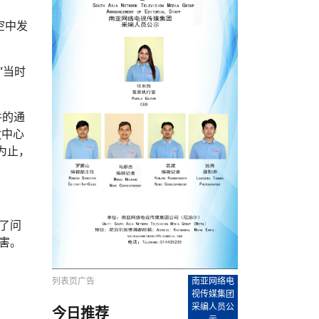
农村的发现
赞讲话（实况）
深化合作
尔代表处）
南亚网视SATV丨《米拉看中国》 第八集：广场舞
8000米之上：一位夏尔巴高山摄影师镜头中的人
赛海外预选赛尼
传承与文明共生 第六章 古道遗
南亚网视《SATV新闻会客厅》专访尼泊尔旅游局
南亚网视 SATV | 遇见环县
从教师到厨师：吉塔在加德满都推广缅甸味道
孟加拉国人被骗赴俄：合法移民沦为俄乌战场“消
选手
“无名英雄”
看世界
南亚网视 SATV |莫迪政府动作不断，对印控克什
中尼建交70周年
照片
(下)
与山
兄弟点红节：尼泊尔手足情深的神圣庆典
局长Mani Raj Lamichhane
尼泊尔赛区选拔
生今日出征大运会：在尼华侨捐
品”
马尔代夫杜拉杜环礁米德岛30吨制冰厂及50吨储
甘肃：探访祁连山——高台马营河大峡谷、小泉丹
空中发
长王博接受人
2025年米其林钥匙奖揭晓：不丹三家酒店获殊荣
米尔加强控制，或最终导致印度分裂
台湾乐手牵手大陆剧团 两岸戏腔共鸣
专访喜马拉雅航空总裁周恩永：云端
南亚网视丨百年华诞：绒花（侯艳琪大使）
跨国界的公益
冰设施正式启用
南亚网视 SATV | 环州故城之沙场风云
尼泊尔“疯狂蜂蜜” ：大自然馈赠的野生灵丹妙药
霞
中文志愿者服务博卡拉中尼友谊龙舟赛
军巴希姆：“亚运会就像是奥运
闻综述》
香港卫视南亚网视《一周新闻综述》2023第23期
中尼建交七十周年南亚网
新丝路
南亚网视丨《米拉看中国》第二集 走进中国 认识
从攀登世界之巅到组织巅峰探险：强·达瓦·夏尔巴
乌鸦节：崇敬阎罗使者的传统与象征意义
实施
域天妃：尺尊公主传奇》 第七
南亚网视《SATV新闻会客厅》专访尼泊尔国际电
不丹公务员人工智能技能缺口凸显 亟需开展针对
（总第039期）
视赴青海玉树系列活动报
南亚网视｜成锡忠看世界 俄乌战争会打多久？美
中国
尼泊尔中资企业协会举办第二届“华为杯”篮球赛
与“七峰探险”的传奇
南亚网视丨百年华诞：歌唱祖国（合唱，尼泊尔博
传承与文明共生 第五章 村落藏
影节入围中国影片《巴彦查干》导演复强先生
通讯：尼泊尔费瓦湖上的龙舟赛
年最大洪峰考
性培训
“当时
乐部
CCTV-4央视海外观众俱乐部向全球华侨华人拜年
道专题
前高官已经定性，美国想实现三个战略目标
（实况3）
喜马拉雅航空开通拉萨——博克拉航
卡拉华侨人华人协会）
的公益暖流
提哈尔节（灯节）：灯火辉煌与手足情深的节日
了！
香港卫视南亚网视《一周新闻综述》2023第22期
中丝路”再添通道
南亚网视丨《米拉看中国》笫三集：浓情中国 趣
普通市民写给“巴特巴特尼”董事长明·巴杜·古隆的
赛出国际友谊 中国四川龙舟队包揽首届“中尼友谊
直播
俄乌軍事冲突
南亚网视SATV丨基辅多地爆炸：激
（总第038期）
南亚网视｜成锡忠看世界 我的联合国维和行动经
味人生
尼泊尔中资企业协会举办第二届“华为杯”篮球赛
信：您必将再次崛起，而且更加强大
南亚网视丨百年华诞：亲爱的中国我爱你（佳境，
龙舟赛”全部冠军
CCTV-4尼泊尔加德满都观众俱乐部祝全球华侨华
历-经历冲突和政变，确保中国维和人员安全
（实况2）
尼泊尔总理专机出访中国，喜马拉
尼泊尔华侨华人协会推荐）
件的通
展示
《欢迎来加德满都过大年》参赛视频 探索秘境尼
成锡忠看世界
南亚网视｜成锡忠看世界 我亲历的
人新年快乐、龙年大吉！
俄乌軍事冲突专题/南亚网视国际丨
香港卫视南亚网视《一周新闻综述》2023第21期
南亚网视丨《米拉看中国》 第四集：大美中国 山
辛哈杜巴宫的故事：从烈焰到重生
救中心
中国四川龙舟队包揽首届“中尼友谊龙舟赛”双冠
泊尔
事件一：孟加拉前总统被军人暗杀
署：过去10天超150万乌克兰难民
（总第037期）
南亚网视｜成锡忠看世界 佩洛西行程未包含台
河娇娆（上）
尼泊尔中资企业协会举办第二届“华为杯”篮球赛
喜马拉雅航空荣获国际IOSA认证
媒体峰会
第三届中尼媒体峰会：新中国成立75周年恭贺视
走访慰问在尼联谊企业
南亚网视SATV丨“走访在尼联谊企业
CCTV-4主持人2024新年祝词
为止，
湾，两大细节显示，她内心并未彻底放弃访台
（实况1）
频
锟铧农业在尼打造中国式高科技示
《欢迎来加德满都过大年》参赛视频 欢迎到加德
南亚网视｜成锡忠看世界 从安倍晋
俄媒：俄军已掌控乌制空权 俄乌代
香港卫视南亚网视《一周新闻综述》2023第20期
春恭贺片
同庆新岁·共享未来——2026新年祝福视频合辑
2022北京冬奥会
好消息！由南亚网视拍摄制作的尼
满都过春节宣传片
看暗杀工具的演变，枪支最流行却
地
（总第036期）
2024年央视春晚宣传片
南亚网视｜成锡忠看世界 佩洛西今晚抵台？美航
贺北京冬奥视频被中国外交部采用
第三届中尼媒体峰会：我爱你中国
南亚网视SATV丨“走访在尼联谊企业
母快速向台海集结，解放军得用实际行动反制
直播
丝合酒店宝石湖宾馆
南亚网视 SATV | 侯艳琪大使出席
尼泊尔华侨华人协会新年恭贺视频
哥拿巴迪砖业有限公司销售量创新
视频：加德满都大学孔子学院举办龙年春节庆祝活
南亚网视｜成锡忠看世界 斯里兰卡
停火撤军问题暂未谈拢，俄乌一致
香港卫视南亚网视《一周新闻综述》2023第19期
《2023中央广播电视总台春节联欢晚会》01（央
国援尼医疗队颁发感谢状仪式
尼泊尔滑雪健儿备战2022北京冬奥
动
第三届中尼媒体峰会：尼泊尔学生合唱“我爱你中
打算继续向中印寻求信贷支持，中
（总第035期）
视授权南亚网视直播）
了问
回放
【直播回放-10】CEAN“比亚迪杯”篮球赛闭幕式
中共百年华诞
专家：中国共产党百年历程中与侨
国”
尼泊尔中国文化中心新年恭贺视频
南亚网视SATV丨“走访在尼联谊企业
俄媒：俄军已掌控乌制空权 俄乌代
南亚网视 SATV | 中国作家雪漠尼
第十三批援尼医疗队 传承中国医疗精
尼泊尔滑雪健儿备战2022北京冬奥
《欢迎来加德满都过大年》短视频参赛作品展播
南亚网视｜成锡忠看世界 巴基斯坦
地
害。
小说精选》新书发布暨座谈交流会
医疗骨干
001号
第三届中尼媒体峰会：祖国颂——庆祝新中国成立
尼泊尔加德满都大学孔子学院新年恭贺视频
频发，如何破局？中方应助巴方提
【直播回放-11】CEAN“比亚迪杯”篮球赛闭幕式
中国共产党百年华诞的世界期待
75周年
闪光时间｜冬奥燃起冰雪热
“狮”书共舞，未来可期——尼文版
南亚网视SATV丨“走访在尼联谊企业
新希望尼泊尔农业经济有限公司新年恭贺视频
南亚网视｜成锡忠看世界 俄乌冲突
【直播回放-7】CEAN“比亚迪杯”篮球赛 冠亚军决
南亚网络电视丨尼泊尔华侨华人协
列表页广告
南亚网络电
选》在尼泊尔捐赠活动
深耕尼泊尔市场为尼民众致富带来“新
第三届中尼媒体峰会：歌曲《天佑中华》
国一邻邦濒临崩溃，幕后推手浮出
北京2022年冬奥会和冬残奥会安全
赛（安徽开源队VS中国电建队）
共产党建党100周年王冰洁独唱《
视传媒集团
次会议召集加强场馆安保团队建设
采编人员公
今日推荐
南亚网视 SATV |丝合酒店宝石湖
南亚网视SATV丨“走访在尼联谊企业
交通安全隐患