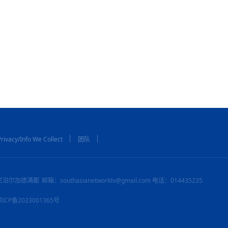
rivacy/Info We Collect
团队
尼泊尔加德满都
邮箱：southasianetworktv@gmail.com 电话：014435235
：琼ICP备2023001365号