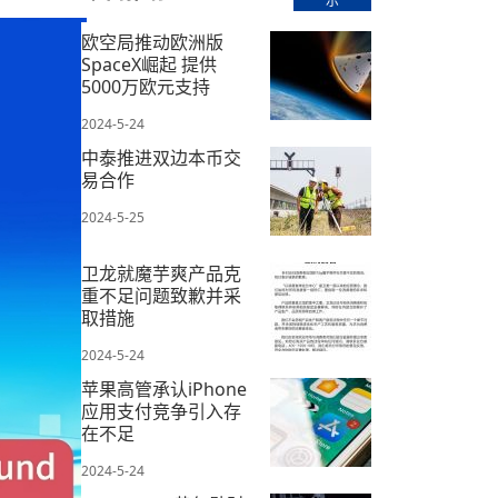
示
【直播回放-8】CEAN“比亚迪杯”篮球赛 冠亚军决
南亚网络电视丨尼泊尔华侨华人协
走访红狮希望 恰逢企业为员工生日
赛（安徽开源队VS中国电建队）
共产党建党100周年大合唱《我爱
尼泊尔丝合酒店宝石湖宾馆今日开
欧空局推动欧洲版
SpaceX崛起 提供
【直播回放-9】CEAN“比亚迪杯”篮球赛闭幕式
尼泊尔中资企业协会、华侨华人协
5000万欧元支持
泊尔报纸发表建党百年专版
2024-5-24
中泰推进双边本币交
易合作
2024-5-25
卫龙就魔芋爽产品克
重不足问题致歉并采
取措施
2024-5-24
苹果高管承认iPhone
应用支付竞争引入存
在不足
2024-5-24