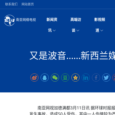
联系我们
网站首页
新闻资
高端访
影视频
南亚网络电视
今日头条
名人访谈
加德满都新版交通总
微电
“
讯
谈
道
马 快速通道军地协
风
国际新闻
全球人物
美方暂缓对伊军事打
电视
从
议即可取消开战计
局
深耕中尼友谊 西藏
视
中国新闻
创业故事
（长江十年行）金
电影
车
缔结引领边境合作
又是波音……新西兰
神与长江文化交融
巫
印度马哈拉施特拉邦
日
中
经济新闻
凡人故事
消费火爆出口疲软 
纪录
她
律
突发：西藏林芝市墨
中
困境亟待破局
好评中国丨向实向
扎
10千米
美国促成加沙历史性
环球观察
尼泊尔取消国际藏学
宣传
始
除武装 以色列将逐
专
中
中国政策
尼电动新车市占率全
时政微观察丨以侨
深
尼泊尔国民议会审议
中
一带一路
2026“一带一路”年
微直
地近八成市场
倒
中
拟提高至10万美元
国际足联：对阿根
“稳”等
巴基斯坦西南部煤矿
为展开调查
持刀闯馆案进入公诉
中
南亚网评
南亚网评｜多重考验
微短
PPA审批持续停滞 
查整改
尼
苹果公司首次暗示新版
泊
共识推进善治
东西问｜强晓云：“
水电投资承压
被俘尼泊尔青年讲述
推
为额外算力买单
日本熊本突发强震致
丝路故事
世界从中国两会探
影视资
高质量合作的“黄金
也不愿归国
面停运
青海海南州兴海县接连
南亚网评：邻国外交
尼泊尔政府推出“真
县7个乡镇设施受损
专
图说南亚
2026年尼泊尔世
源在于国家能力赤
接单啦！“世界超市”
75年沧桑蝶变，西
一位百万卢比得主
美军称已完成最新
尔
南亚网视加德满都3月11日讯 据环球时报
情合影
意义？
全球华人
全国侨务工作会议在
执政百日舆情多发 
阿富汗尼姆鲁兹“丝
发生事故，造成50人受伤，其中一人伤情较为
尼泊尔总理巴伦德拉
尼泊尔巴伦政府将分