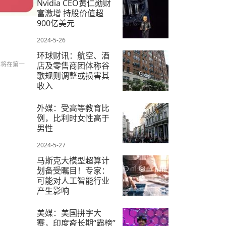
Nvidia CEO黄仁勋财
富激增 持股价值超
900亿美元
2024-5-26
环球财讯：航空、酒
们将在第一
店及零售商团体称谷
歌规则调整或损害其
收入
2024-5-26
外媒：受高等教育比
例，比利时女性高于
男性
2024-5-27
马斯克大模型超算计
划备受瞩目！专家：
可能对人工智能行业
产生影响
2024-5-28
美媒：美国拼字大
赛，印度裔长期“霸榜”