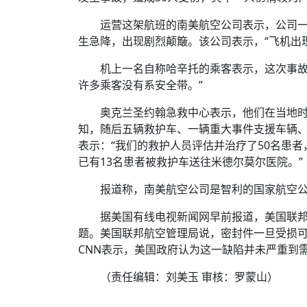
时代侨务工作指明
2026世界人工智能
政、坚守法治善治
域交通与经济
中文日益受各国重视 
会议 着力提振投资
放平衡外交积极信
社会新闻
化解局部紧张局势 
运营这架航班的南美航空公司表示，公司一架
呼吁社会和谐团结
“水立方杯”中文歌
南亚网视丨中资企业
南亚网评丨纵容分裂
天山驼队3000公里
一株菌草跨越山海—
生急降，出现剧烈颠簸。该公司表示，“飞机出
财经·三里河
一张圆桌映照中国
共鸣 展现文化认同
赛精彩摄影集锦（
则才是尼国长久正
关上演古今对话
丝路”实践
尼泊尔24小时连发4
机上一名自称哈辛托的乘客表示，这次事故
体滑坡为主要灾害
在韩留学人员传承“
神舟二十三号乘组
新政百日观察：尼
丝绸之路：从驼铃再
平陆运河重塑广西
办
高效变革与程序争
的连接与当下的实
许多乘客没有系安全带。”
尼泊尔互动儿童剧《
加德满都春日盛景
低空安全司亮相 万
彩启迪多元视角
华夏英烈永铭心: 
奥克兰圣约翰急救中心表示，他们在当地时间
动 缅怀海外烈士
港交所上市热潮彰
知，随后五辆救护车、一辆重大事件支援车辆
尼泊尔孙萨里县爆发
表示：“我们的救护人员评估并治疗了50名患
紧张 当地延长宵禁
泰国清迈成立“华人
能源危机叠加日元
已有13名患者被救护车送往米德尔莫尔医院。”
火埋单
医护人员遇袭引发全
非紧急医疗服务
报道称，南美航空公司是智利的国家航空
据美国有线电视新闻网早前报道，美国联邦
题。美国联邦航空管理局说，密封件一旦受损可
CNN表示，美国政府认为这一缺陷并未严重到需要
（责任编辑：刘美玉 审核：罗蒙山）