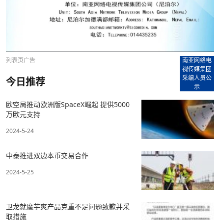
列表页广告
南亚网络电
视传媒集团
采编人员公
今日推荐
示
欧空局推动欧洲版SpaceX崛起 提供5000
万欧元支持
2024-5-24
中泰推进双边本币交易合作
2024-5-25
卫龙就魔芋爽产品克重不足问题致歉并采
取措施