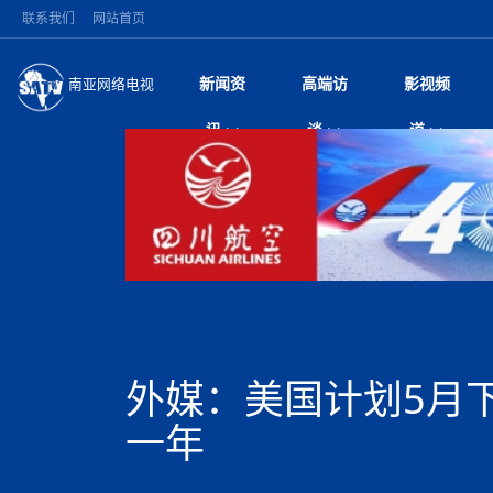
联系我们
网站首页
新闻资
高端访
影视频
南亚网络电视
今日头条
名人访谈
加德满都新版交通总
微电
“
讯
谈
道
马 快速通道军地协
风
国际新闻
全球人物
美方暂缓对伊军事打
电视
从
议即可取消开战计
局
深耕中尼友谊 西藏
视
中国新闻
创业故事
（长江十年行）金
电影
车
缔结引领边境合作
神与长江文化交融
巫
印度马哈拉施特拉邦
日
中
经济新闻
凡人故事
消费火爆出口疲软 
纪录
她
律
突发：西藏林芝市墨
中
困境亟待破局
好评中国丨向实向
扎
10千米
美国促成加沙历史性
环球观察
尼泊尔取消国际藏学
宣传
始
除武装 以色列将逐
专
中
中国政策
尼电动新车市占率全
时政微观察丨以侨
深
尼泊尔国民议会审议
中
一带一路
2026“一带一路”年
微直
地近八成市场
倒
中
拟提高至10万美元
国际足联：对阿根
“稳”等
巴基斯坦西南部煤矿
为展开调查
持刀闯馆案进入公诉
中
南亚网评
南亚网评｜多重考验
微短
PPA审批持续停滞 
查整改
尼
苹果公司首次暗示新版
泊
外媒：美国计划5月下
共识推进善治
东西问｜强晓云：“
水电投资承压
被俘尼泊尔青年讲述
推
为额外算力买单
日本熊本突发强震致
丝路故事
世界从中国两会探
影视资
高质量合作的“黄金
也不愿归国
面停运
青海海南州兴海县接连
南亚网评：邻国外交
一年
尼泊尔政府推出“真
县7个乡镇设施受损
专
图说南亚
2026年尼泊尔世
源在于国家能力赤
接单啦！“世界超市”
75年沧桑蝶变，西
一位百万卢比得主
美军称已完成最新
尔
情合影
意义？
全球华人
全国侨务工作会议在
执政百日舆情多发 
阿富汗尼姆鲁兹“丝
尼泊尔总理巴伦德拉
尼泊尔巴伦政府将分