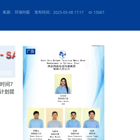
农村的发现
赞讲话（实况）
深化合作
尔代表处）
南亚网视SATV丨《米拉看中国》 第八集：广场舞
8000米之上：一位夏尔巴高山摄影师镜头中的人
赛海外预选赛尼
传承与文明共生 第六章 古道遗
南亚网视《SATV新闻会客厅》专访尼泊尔旅游局
南亚网视 SATV | 遇见环县
从教师到厨师：吉塔在加德满都推广缅甸味道
孟加拉国人被骗赴俄：合法移民沦为俄乌战场“消
选手
“无名英雄”
看世界
南亚网视 SATV |莫迪政府动作不断，对印控克什
中尼建交70周年
照片
(下)
与山
兄弟点红节：尼泊尔手足情深的神圣庆典
局长Mani Raj Lamichhane
尼泊尔赛区选拔
生今日出征大运会：在尼华侨捐
品”
马尔代夫杜拉杜环礁米德岛30吨制冰厂及50吨储
甘肃：探访祁连山——高台马营河大峡谷、小泉丹
长王博接受人
2025年米其林钥匙奖揭晓：不丹三家酒店获殊荣
来源： 环球时报
发布时间：2025-05-08 17:17
15067
米尔加强控制，或最终导致印度分裂
台湾乐手牵手大陆剧团 两岸戏腔共鸣
专访喜马拉雅航空总裁周恩永：云端
南亚网视丨百年华诞：绒花（侯艳琪大使）
跨国界的公益
冰设施正式启用
南亚网视 SATV | 环州故城之沙场风云
尼泊尔“疯狂蜂蜜” ：大自然馈赠的野生灵丹妙药
霞
中文志愿者服务博卡拉中尼友谊龙舟赛
军巴希姆：“亚运会就像是奥运
闻综述》
香港卫视南亚网视《一周新闻综述》2023第23期
中尼建交七十周年南亚网
新丝路
南亚网视丨《米拉看中国》第二集 走进中国 认识
从攀登世界之巅到组织巅峰探险：强·达瓦·夏尔巴
乌鸦节：崇敬阎罗使者的传统与象征意义
实施
域天妃：尺尊公主传奇》 第七
南亚网视《SATV新闻会客厅》专访尼泊尔国际电
不丹公务员人工智能技能缺口凸显 亟需开展针对
（总第039期）
视赴青海玉树系列活动报
南亚网视｜成锡忠看世界 俄乌战争会打多久？美
中国
尼泊尔中资企业协会举办第二届“华为杯”篮球赛
与“七峰探险”的传奇
南亚网视丨百年华诞：歌唱祖国（合唱，尼泊尔博
传承与文明共生 第五章 村落藏
影节入围中国影片《巴彦查干》导演复强先生
通讯：尼泊尔费瓦湖上的龙舟赛
年最大洪峰考
性培训
乐部
CCTV-4央视海外观众俱乐部向全球华侨华人拜年
道专题
前高官已经定性，美国想实现三个战略目标
（实况3）
喜马拉雅航空开通拉萨——博克拉航
卡拉华侨人华人协会）
的公益暖流
提哈尔节（灯节）：灯火辉煌与手足情深的节日
了！
香港卫视南亚网视《一周新闻综述》2023第22期
中丝路”再添通道
南亚网视丨《米拉看中国》笫三集：浓情中国 趣
普通市民写给“巴特巴特尼”董事长明·巴杜·古隆的
赛出国际友谊 中国四川龙舟队包揽首届“中尼友谊
直播
俄乌軍事冲突
南亚网视SATV丨基辅多地爆炸：激
（总第038期）
南亚网视｜成锡忠看世界 我的联合国维和行动经
味人生
尼泊尔中资企业协会举办第二届“华为杯”篮球赛
信：您必将再次崛起，而且更加强大
南亚网视丨百年华诞：亲爱的中国我爱你（佳境，
龙舟赛”全部冠军
CCTV-4尼泊尔加德满都观众俱乐部祝全球华侨华
历-经历冲突和政变，确保中国维和人员安全
（实况2）
尼泊尔总理专机出访中国，喜马拉
尼泊尔华侨华人协会推荐）
广告
展示
《欢迎来加德满都过大年》参赛视频 探索秘境尼
成锡忠看世界
南亚网视｜成锡忠看世界 我亲历的
人新年快乐、龙年大吉！
俄乌軍事冲突专题/南亚网视国际丨
香港卫视南亚网视《一周新闻综述》2023第21期
南亚网视丨《米拉看中国》 第四集：大美中国 山
辛哈杜巴宫的故事：从烈焰到重生
中国四川龙舟队包揽首届“中尼友谊龙舟赛”双冠
泊尔
事件一：孟加拉前总统被军人暗杀
署：过去10天超150万乌克兰难民
（总第037期）
南亚网视｜成锡忠看世界 佩洛西行程未包含台
河娇娆（上）
尼泊尔中资企业协会举办第二届“华为杯”篮球赛
喜马拉雅航空荣获国际IOSA认证
媒体峰会
第三届中尼媒体峰会：新中国成立75周年恭贺视
走访慰问在尼联谊企业
南亚网视SATV丨“走访在尼联谊企业
CCTV-4主持人2024新年祝词
湾，两大细节显示，她内心并未彻底放弃访台
（实况1）
频
锟铧农业在尼打造中国式高科技示
《欢迎来加德满都过大年》参赛视频 欢迎到加德
南亚网视｜成锡忠看世界 从安倍晋
俄媒：俄军已掌控乌制空权 俄乌代
香港卫视南亚网视《一周新闻综述》2023第20期
亚网视
春恭贺片
同庆新岁·共享未来——2026新年祝福视频合辑
2022北京冬奥会
好消息！由南亚网视拍摄制作的尼
满都过春节宣传片
看暗杀工具的演变，枪支最流行却
地
（总第036期）
2024年央视春晚宣传片
南亚网视｜成锡忠看世界 佩洛西今晚抵台？美航
贺北京冬奥视频被中国外交部采用
第三届中尼媒体峰会：我爱你中国
南亚网视SATV丨“走访在尼联谊企业
母快速向台海集结，解放军得用实际行动反制
时间7
直播
丝合酒店宝石湖宾馆
南亚网视 SATV | 侯艳琪大使出席
尼泊尔华侨华人协会新年恭贺视频
哥拿巴迪砖业有限公司销售量创新
视频：加德满都大学孔子学院举办龙年春节庆祝活
南亚网视｜成锡忠看世界 斯里兰卡
停火撤军问题暂未谈拢，俄乌一致
香港卫视南亚网视《一周新闻综述》2023第19期
《2023中央广播电视总台春节联欢晚会》01（央
原计划提
国援尼医疗队颁发感谢状仪式
尼泊尔滑雪健儿备战2022北京冬奥
动
第三届中尼媒体峰会：尼泊尔学生合唱“我爱你中
打算继续向中印寻求信贷支持，中
（总第035期）
视授权南亚网视直播）
回放
【直播回放-10】CEAN“比亚迪杯”篮球赛闭幕式
中共百年华诞
专家：中国共产党百年历程中与侨
国”
尼泊尔中国文化中心新年恭贺视频
南亚网视SATV丨“走访在尼联谊企业
俄媒：俄军已掌控乌制空权 俄乌代
南亚网视 SATV | 中国作家雪漠尼
第十三批援尼医疗队 传承中国医疗精
尼泊尔滑雪健儿备战2022北京冬奥
《欢迎来加德满都过大年》短视频参赛作品展播
南亚网视｜成锡忠看世界 巴基斯坦
地
小说精选》新书发布暨座谈交流会
医疗骨干
001号
第三届中尼媒体峰会：祖国颂——庆祝新中国成立
尼泊尔加德满都大学孔子学院新年恭贺视频
频发，如何破局？中方应助巴方提
。
【直播回放-11】CEAN“比亚迪杯”篮球赛闭幕式
中国共产党百年华诞的世界期待
75周年
闪光时间｜冬奥燃起冰雪热
“狮”书共舞，未来可期——尼文版
南亚网视SATV丨“走访在尼联谊企业
新希望尼泊尔农业经济有限公司新年恭贺视频
南亚网视｜成锡忠看世界 俄乌冲突
【直播回放-7】CEAN“比亚迪杯”篮球赛 冠亚军决
南亚网络电视丨尼泊尔华侨华人协
选》在尼泊尔捐赠活动
深耕尼泊尔市场为尼民众致富带来“新
第三届中尼媒体峰会：歌曲《天佑中华》
国一邻邦濒临崩溃，幕后推手浮出
北京2022年冬奥会和冬残奥会安全
赛（安徽开源队VS中国电建队）
共产党建党100周年王冰洁独唱《
次会议召集加强场馆安保团队建设
南亚网视 SATV |丝合酒店宝石湖
南亚网视SATV丨“走访在尼联谊企业
交通安全隐患