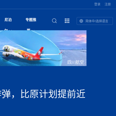
登录
注册
尼泊
专题推
简体中/选择语言
馆发布安全防
复盘：尼印关系转折如何间接影
综合
印度“蟑螂运动”升级：万名学生无视禁令游行 警方
尼泊尔头条
视频| 中国驻尼泊尔使馆举办招待会 隆重庆祝中
首届中尼媒体峰会
尼泊尔内政部长古隆坦言：任职4个月“没能好好工
“首届中尼媒体峰会”系列报道六：
尔
荐
境局势
催泪瓦斯驱散致180人受伤
国人民解放军建军99周年
作”
助农致富
国文化中心成
军西班牙队颁奖
泊尔
华为尼泊尔公司举办2026 科技前沿：媒体对话 助
综合新闻
视频| 南亚网视航拍加德满都：蓝花楹怒放的城市
2023年中尼投资与经贸论
印度陆军总司令将访尼 尼泊尔将授予其荣誉军官
中尼投资与经贸论坛举办：总理普
的第二故乡
力尼泊尔数字化转型
坛
军衔
吉祥灯揭幕
主席班达里
香”约：一座城与一枚香包双向
美国男子涉嫌非法越境进入尼泊尔 在印尼边境被
视频| “锦绣天府·安逸四川”文旅交流座谈会在尼泊
尼泊尔纳税人激励计划首期抽奖揭晓 消费者购物
“首届中尼媒体峰会”系列报道四：凝
赋能ICT发
家亲》摄制组志愿者演员招聘启
奇谈
巴基斯坦卡拉奇购物中心发生重大火灾 已致至少
旅游头条
晓谈天下丨美国人类学者马立安：深圳精神就是
世界第12高峰布洛阿特峰突发雪崩 知名登山家普
奖项出炉！罗德里斩获金球奖 西
捕
尔加德满都成功举办
视频| 加德满都东出口大升级! 苏雅尔维纳亚克至
250卢比喜中100万卢比大奖
进中尼友好
1人死亡
“闯”
中尼友谊龙舟赛
尔萨带队团队失联
国文化中心成
荣誉
尼泊尔巴克塔普尔 新年迎来旅游高峰
杜利凯尔六车道高速加速建设中
尼泊尔拟扩大国家服务团训练范围 8至12年级学生
尔
路”合作与创
域天妃：尺尊公主传奇》 第七
游眼
孟加拉前总理卡莉达·齐亚因病情“非常危急”入院治
徒步旅行
走进蓝毗尼：探寻佛陀诞生地的和平与宁静
尼泊尔春季徒步热升温 官方呼吁加强环保与安全
可自愿参加
雪域，两度西行赴拉萨
印度下调汽油、柴油及航空煤油出口关税 新税率6
视频|湖北十堰绿松石文化展西安举办：一石牵秦
尼泊尔加德满都加强控烟措施 保障公众健康和无
“首届中尼媒体峰会”系列报道五：尼
四川航空
传承与文明共生 第九章 金顶凝
疗
成都大运会
意识
费发布启事（面
正式实施“世代禁烟令”
开普省安全部队与巴塔恐怖分子冲突升级，造成民
南亚网络电视丨特朗普称如果选举人团投票给拜
高院裁决倒逼产业转型 奇特旺大象骑游存废引争
默默无闻”到全球竞争者
月1日起生效
尼泊尔经济运行简报，金融承压与发展调整并行
楚 青绿赴长安
视频| 朱红漫天：尼泊尔新年最“红”的节日
烟消费环境
带一路”
院选举答记者
赛尼泊尔赛区预
原创
斯里兰卡监狱爆发帮派大乱斗 已致25死百余人受
上榜酒店
尼泊尔迎来正宗中国味：福盛中餐厅盛大开业
加德满都旅馆：泰美尔区的传奇与地标
众大规模逃离家园
登，他将离开白宫
视频| 千年雨神巡游：尼泊尔拉托·马钦德拉纳特
议 伦理保护与地方民生两难博弈
展览在尼泊尔
救护车变“运毒车” 尼泊尔科西省大麻走私问题引关
行：故土羁绊与青年外流困境交
伤 军方紧急入驻维稳
杭州亚运会
纪实
孟加拉国土豆供过于求，价格跌破每公斤20塔卡
节的信仰与狂欢
木斯塘——从外国人的目的地，到如今尼泊尔人的
“致命一击”有多快
注
最长寿奥运冠军离世
印度多地遭遇极端热浪 新德里气温突破45°C
斯瓦米倡议设立瑜伽部 尼泊尔部长调侃“让腐败分
视频| 英国知名美妆品牌 The Body Shop 在帕坦
视频| 曾经打碟的手 如今签署逮捕令：苏丹·古隆
尼泊尔油罐车为避让野鹿侧翻起火 消防一小时成
“首届中尼媒体峰会“系列报道三：共
孔院” 短视
国记者看大运：通过体育赛事见
客厅
马尔代夫旅游业势头强劲：入境游客突破180万 中
吃喝玩乐
南亚网视《SATV新闻会客厅》专访喜马拉雅航空
加德满都迎来夜生活新地标：XO俱乐部树立全新
域天妃：尺尊公主传奇》 第七
南亚网视衷心祝愿尼泊尔人民以及全球尼泊尔朋友
旅游热土​
加德满都泰米尔雅乐轩酒店荣获环境管理认证
：趣味竞技燃
巴基斯坦削减LNG进口：取消21船合同并寻求卡
南亚网络电视丨亚洲最穷的国家不丹-拿10元人民
尼泊尔马南县：雪山、圣湖与古寺交织的高原秘境
子去冥想”
Labim Mall 正式开业
的逆袭传奇
功控制火势
演绎中尼感人故事
国仍是最大客源国
总裁周恩永：云端架虹桥 翼展新丝路
第二届中尼媒体峰会专题
标杆
安艺青、陈俐
传承与文明共生 第八章 塔基藏
斯里兰卡百年最强飓风致茶园成“荒地” 工人生计受
们德赛节快乐！
纪实
塔尔供气调整
孟加拉辍学率上升令人担忧
币，在不丹能干什么
南亚网视SATV｜探访加德满都文殊菩萨修行地勋
春天吞噬了冬
伤留在“记忆阁楼”
尼泊尔丹库塔警方查获647公斤大麻 两名涉案人员
文明互鉴 首部直译尼泊尔文版
南京造！
影星维杰“逆袭”登顶！印度一邦政坛迎来大洗牌
尼泊尔肿瘤医
运在欢庆与惜别中落幕
肃环县
不丹举办2025全球和平祈祷节
图说尼泊尔
南亚网视 SATV | 甘肃环县3 3米大锅烹煮66只
山体滑坡地区搜救行动正在进行中
重挫
部（猴庙）感悟朝圣之旅
来尼泊尔徒步为什么购买保险至关重要？
探索奢华：加德满都附近的顶级度假村
被捕
尼泊尔持续暴雨致全境交通瘫痪 多条国道关闭 数
尼正式首发
尼泊尔比拉德讷格尔一实习医生坠楼身亡
从雪域高原到尼泊尔：第三届“石榴籽杯”草原足球
【视频】尼泊尔新政府成立以来，都做了些什么？
尼泊尔本财年发力稳就业 计划创造十万岗位 重拳
“首届中尼媒体峰会”系列报道二：
核炸弹，比原计划提前近
羊，你想不想来一口？
尼泊尔中国新年系列庆祝
赛（尼泊尔赛
带来激情与欢乐
印度洋稳定成为马澳第二次高级官员会谈首要议题​
南亚网视《SATV新闻会客厅》专访中国著名导演
Alev Kebab Sultanate 尼泊尔第一家土耳其中东
​释迦牟尼佛诞辰2569周年：千年智慧的当代回响
化中尼文旅合
访尼泊尔
巴基斯坦旁遮普省遭严重雾霾侵袭，多城空气质量
安徽凌家滩文化图片展在孟加拉国开幕
南亚网络电视丨为何中丹边境通婚普遍？看了不丹
百游客被困
吃太多烤红薯（不是因为容易
邀请赛6月20日山南启幕，跨国球队共逐绿茵
整治海外务工诈骗
结硕果
华诞
尼泊尔节日
南亚网视丨百年华诞：草原上升起不落的太阳（关
话动
一个无需择日的吉日：走进尼泊尔的Akshaya
谢飞先生
风味餐厅
风自山谷北--中国甘肃摄影家尼泊尔摄影展览
 加都大学苏
域天妃：尺尊公主传奇》 第七
斯里兰卡飓风死亡人数超过200人
达危险水平
姑娘真实生活，难怪想嫁到中国！
南亚网视SATV丨尼泊尔博达纳大佛塔
探索喜马拉雅山：尼泊尔徒步指南系列 - 系列 I
瓦尔纳巴斯博物馆酒店（Varnabas Museum
外开放
一届亚运会”闭幕，未来，何以
不丹帕罗嘎查乡向日葵产量占全国一半 农户盼增
尼泊尔拉利特普尔市 客车撞上高架桥致1死19伤
利宁，中国水电十一工程局上马相迪电站运维项
Tritiya
"抵尼 加都
南亚网视 SATV | 环州故城！环县
传承与文明共生 第七章 寺壁藏
尔乒乓球选手：中国队太强，想
马尔代夫实施“世代烟草禁令” 教育部长称开创全球
视频 | 中华人民共和国成立75周年庆祝活动在多
hotel）今天开业
州参加亚运会
孟加拉国登革热感染病例超1.5万 死亡58人
大型榨油设备
11次登顶珠峰刷新女性纪录！“山地女王”拉克巴·
中国
旅游故事
目）
外国青年“看中国” 巴西圣保罗大学教授-向世界展
第三届中尼媒体峰会
尼泊尔登顶传奇明玛·夏尔巴：从登山者到行业引
赛在加德满都隆
先例
南亚网视 SATV | 加德满都市展开河道垃圾清理活
加德满都“中国美食城”盛大开业 带来地道中餐与超
最美尼泊尔风景图
斯里兰卡铁路系统迎变革：内阁决议招聘女性担任
国举办
—医疗队护航
飞航线
夏巴兹总理将派遣巴基斯坦青年赴沙特参与“2030
南亚网络电视丨印军闯下弥天大祸！机枪扫射联合
南亚网络电视丨中国版的“马尔代夫”，海水清澈风
夏尔巴：荣光背后是半生漂泊与坚韧重生
23名登山者成功登顶乔戈里峰
示不一样的中国
领者 珠峰登山经济重回本土掌控
【相约帕坦杜巴广场】卡蒂克舞节：尼泊尔最古老
动 改善河道生态环境
南亚网视 SATV | 秒懂！环州故城的“由来”
值体验
启中尼文化交流
司机、站长等核心岗位
愿景”项目
国车队，或永久失去入常资格
景如画，宛如画中世界
木斯塘圣塔玛尼酒店被评为“2024最佳新酒店”
破百，印度总理莫迪点赞
不丹赌博与线上诈骗问题严峻 政府加强打击但挑
体育
中尼龙舟赛
视频| 从城市漫步到乡村漫步：外国创作者在中国
喜马拉雅航空
中尼友谊龙舟赛新闻发布会：中国驻尼使馆王欣参
中尼航线迎新契机 喜马拉雅航空与
南亚网视丨百年华诞：少年（合唱，中国电建尼泊
的文化舞蹈盛典，延续三百年的信仰与艺术
诊：温情守护
域天妃：尺尊公主传奇》 第七
尔参赛队员武术比赛赢得喝彩
马尔代夫实施“世代禁烟令” 外国游客也需遵守
第 10 届纹身大会4 月 7 日-9 日在加德满都举行
视频：第16届“汉语桥”世界中学生中文比赛 一号
都
战仍存