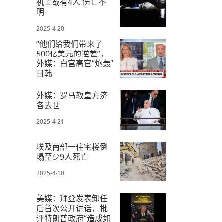
机上载有4人 伤亡不
明
2025-4-20
“他们给我们带来了
500亿美元的逆差”，
外媒：白宫高官“炮轰”
日韩
2025-4-10
外媒：罗马教皇方济
各去世
2025-4-21
埃及南部一住宅楼倒
塌至少9人死亡
2025-4-10
美媒：拜登发表卸任
后首次公开讲话，批
评特朗普政府“造成如