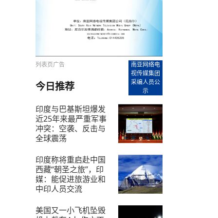
【直播回放-8】CEAN“比亚迪杯”篮球赛 冠亚军决
南亚网络电视丨尼泊尔华侨华人协
走访红狮希望 恰逢企业为员工生日
赛（安徽开源队VS中国电建队）
共产党建党100周年大合唱《我爱
尼泊尔丝合酒店宝石湖宾馆今日开
【直播回放-9】CEAN“比亚迪杯”篮球赛闭幕式
尼泊尔中资企业协会、华侨华人协
泊尔报纸发表建党百年专版
列表页广告
南亚网络电
视传媒集团
采编人员公
今日推荐
示
印度与巴基斯坦爆发
近25年来最严重军事
冲突：空袭、反击与
全球震荡
昨天 16:32
印度称将重启赴中国
西藏“朝圣之旅”，印
媒：能促进旅游业和
中印人员交流
2025-4-20
美国又一小飞机坠毁