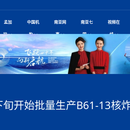
孟加
中国机
南亚网
南亚七
视频在
规待内阁审批 地铁BRT齐上
影
中国电影节”在尼泊尔首都加德满都正式开幕 《大
孟加拉头条
微电影《一缕阳光》
中国驻尼使馆
孟加拉国东南部暴雨引发洪灾滑坡 44人遇难超百
文化﹒艺术
尼泊尔雨季将至灾害风险攀升 中使
印度新闻
喜马拉雅地缘博弈
视频
拉
构
事
国
线
调卡壳
杀》导演兼编剧张琪接受南亚网视专访
万人受困 救援受阻
疫重要提醒
响1962年中印边
击 特朗普：美伊尽快达成协
剧
“拆改”到“经营”：中国城市更新如何在存量中破
华侨华人
22集电视剧《山海情》尼语版 第二十二集
中国文化中心
芒果促进中孟贸易关系
娱乐﹒体育
“我和中国的故事——庆祝尼泊尔中
尼泊尔新闻
特朗普为世界杯冠
新尼
深汕微电影《新生活》
划
？
立十周年”征文系列之一：中国是我
阿里代表团访尼圆满收官 友城
频丨探秘富贵车业掌舵人巫兴贵的非凡之路
孟加拉国暴发数十年来最严重麻疹疫情 死亡儿童
张茂明大使拜会尼泊尔联邦院新任副
甘肃庆阳二十一载“
沙水拍云崖暖：云南推动长征精
院
轮载初心 实干赴征程——探秘富贵车业掌舵人
旅游文化
中资企业协会
乔治亚·马洛尼抱怨孟加拉国出售劳工签证
生活﹒健康
华为深耕尼泊尔二十余年：以人才培养
巴基斯坦新闻
南亚网视《中尼一
开心
开启发展新篇
22集电视剧《山海情》尼语版 第二十一集
超过500人
孟加拉国智库学者访华团一行访问南亚研究所
奔赴
2026世界杯各大
微电影《东方梦》
共生
兴贵的非凡之路
展，共筑数字未来
事
2
一建筑倒塌 已致9人死亡
本搅局南海，日学者警告：日本正图谋南下将菲
“我和中国的故事——庆祝尼泊尔中
班牙包揽三大重磅
尼建交70周年系列报道十三丨南亚网视专访尼
张茂明大使拜会尼泊尔内政部长阿亚
尼泊尔数字经济陷入单向发展
片
的柜台 她的世界
娱乐体育
纪录片丨喜马拉雅情缘系列之北大的奥妮卡
华侨华人协会
巴基斯坦世界最佳保龄球阵容：阿夫里迪
本网原创
香港职业生涯协会访尼：聚焦“一带一
孟加拉国新闻
长篇历史小说《雪
新旅
宾打造成桥头堡
“如果我没有戒酒，我就不可能成为一名作家”
立十周年”征文
脱县发生4.6级地震 震源深度
友好论坛主席高亮先生
22集电视剧《山海情》尼语版 第二十集
孟加拉国宣布2月举行议会选举 为去年政治动荡后
“中国正在帮助孟加拉国实现梦想”（共创繁荣发展
散记丨八载风雪归
微电影《少年突击队》
业故事
卷·双脉合流：技艺
新向优向绿，中国经济一路向前
根异国，仁心不改--专访尼泊尔华侨友好医院创
南亚网视“2026年新年恭贺视频”免
全球首个！马尔代夫
裁军协议 哈马斯同意全面解
首次全国投票
新时代）
中国动画产业，从“
外交部发言人就尼泊尔联邦议会众议
研究会研讨会 重申坚持一个
片
生活健康
定制专属纸巾，助力品牌形象升级｜A.B.C.paper
加大孔子学院
港媒：榴莲成为中国年轻消费者时尚选择
中国驻尼使馆
第25届“汉语桥”世界大学生中文比
斯里兰卡新闻
巧
本网
人夏琛琛
纪录片丨喜马拉雅情缘系列之博克拉的“中江表哥”
孟加拉国世界杯任务开始
向在尼中资机构及企业）
步撤军
访尼人权委员会委员比肯·K·达瓦迪莉莉·塔帕：
北京希望吸引更多孟加拉国游客来中国旅游
铭记历史守望和平｜“我的南京”主题
尼建交70周年系列报道十二丨南亚网视专访尼
22集电视剧《山海情》尼语版 第十九集
问
尼泊尔廓尔喀乡村
微电影《我们的答案》
尼泊尔定制服务
选赛圆满落幕
球第二 中国新能源车垄断当
尼泊尔蓝毗尼首届“国际和平节”活动
为桥，同心筑梦
度复盘国家治理危机：政策脱离民生 粗暴执法
中国文化中心隆重开幕
生死时速！毒蛇完成
航空乘客权利法案 空难赔偿
文化教育协会会长哈利仕博士
孟加拉国调整进口政策，服装制造商预计出口额将
王炯会见孟加拉国北达卡市市长阿提库·伊斯拉姆
织
享年101岁，全球
度候选汉字发布 包括“睦”“联”
播
人物访谈
特大孔子学院
国家电投五凌电力控股的孟加拉国首个综合智慧能
成都大运会
特里布文大学孔子学院作品 荣获 “最・
马尔代夫新闻
（成都大运会）外
新闻会
达卡周六早上空气质量中等
长篇历史小说《雪
逼民众走向极端
国藏族创业者在尼泊尔的咖啡梦想
纪录片丨喜马拉雅情缘系列之尼泊尔“老广”杰克
穆斯塔菲兹在上一场比赛中创保龄球胜利纪录
中铁二局尼泊尔军方公路十标项目部
廷足协在世界杯上的违规违纪行
额外增加50亿美元
孟加拉旅游产业现状
22集电视剧《山海情》尼语版 第十八集
张茂明大使拜会尼泊尔外秘拉伊
源项目开工
频征集活动特等奖
证中国发展奇迹
爆炸致34名矿工死亡
尼泊尔锐达股份有限公司——合成轻钢树脂瓦
“汉语桥”尼泊尔赛区决赛圆满落幕，
卷·双脉合流：技艺
激情 篝火欢歌庆元旦
尼泊尔首届“中国新年”系列庆祝活动
阶段 外交部再次敦促日方彻
柏林中国文化中心举办诗歌诵读会《
英媒：不要把童年创
尼建交70周年系列报道十一丨南亚网视专访尼
奇葩的孟加拉：女性执政，性交易却合法化，工人
千年典籍赋能中尼
“苏超”冠军奖杯，
接踵而至 巴伦政府亟需凝聚
剧
视频新闻
20集微短剧《爱在加德满都》第2集
援尼医疗队
嫦娥六号暴雨中起飞，诠释嫦娥奔月之美！
杭州亚运会
中国援尼医疗队协调捐赠新车 助力
不丹新闻
境外媒体：杭州亚
中国甘
莎摘得桂冠
巧
尼泊尔281个水电项目遇阻 万亿
“Vinnata”品牌开启征程
泊尔新锐政坛女性高塔姆履职百日谈：大刀阔斧
纪录片丨喜马拉雅情缘系列之幸福的“中间人”
谢哈布丁当选孟加拉国新任总统
天》
Siri AI或将收费 重度用户需
尔华人华侨协会 促统会 会长
孟加拉国登革热死亡病例升至283例，专家预警11
每天流汗又流血
卡拉姆·阿里90 岁高龄仍不戴眼镜看报纸
《佛国记》于蓝毗
旬开始批量生产B61-13
院提升服务能力
中国—中亚精神”如何照亮区域
历史首次！孟加拉帕德玛大桥铁路连接线传来好消
第23届“汉语桥”世界大学生中文比
大运会给成都市民
俄乌战场经历 坦言宁愿返俄
穆萨货运双线开通！响应全球，携手开启新篇章
司法改革 深耕青年政治传承
南航与文旅机构共庆中国旅游日，深
青海省玉树藏族自治州商务考察团到
多人受伤 列车脱轨、交通全
月后仍处高风险期
冬天，真不建议你
寻发展确定性
讯
图说孟加拉
续集热潮席卷尼泊尔影坛：是故事延续还是单纯逐
中国在尼企业
专访：世界贸易组织官员关注孟加拉国脱离最不发
拉萨⇌加德满都直飞航班每周一班
百年
时代”？
20集微短剧《爱在加德满都》第1集
息
南亚网视祝大家新年快乐：砥砺前行，再创辉煌！
区）决赛圆满落幕
第24届“汉语桥”尼泊尔赛区决赛收官
长篇历史小说《雪
孟加拉国第一座现代化大型污水处理厂竣工 中
作
发生5.7级、5.8级地震 全
纪录片丨喜马拉雅情缘系列之弄堂里的尼泊尔餐厅
12月28日孟加拉国首条轻轨正式开通
斯里兰卡中国文化中心图书馆正式对
胖）
潮评丨“史上最好的
利？
达国家平稳过渡
反复陷入僵局 尼泊尔困局根
援尼医疗队首批中医设备及"侨胞药箱
庆山夺冠
卷·双脉合流：技艺
成都大运会｜尼泊
实账单百万富翁计划” 每日诞生
南亚网视新闻会客厅片头
方：“一带一路”倡议造福伙伴国又一例证
 暂无人员伤亡
访丨塞中经贸合作迈向产业链深度融合——访塞
尼泊尔武术运动员今日启程赴中国湖
“心向远方”？
界小姐冠军出炉 新晋佳丽同台温
米拉看
字
义乌“焕新”开市
诊疗中心服务能力温情双升级
藏发展之路为何具有世界借鉴
孟加拉国的能源计划因燃料危机而面临天然气困境
视频：尼泊尔层峦叠嶂的朱加尔雪山
第22届“汉语桥”世界大学生中文比
巧
看大熊猫
一轮对伊朗的打击行动
维亚工商会主席查代日
绿茵驰骋展英姿 白衣守护践仁心—
赛前强化训练和交流学习
喜马拉雅航空开通拉萨-加德满都直
重举行
加大孔院举办“儒韵华彩”文化周 开
异域味蕾碰撞 瞬间穿越故乡——汉源餐厅
尼泊尔纪录片《从零到8848》亚特兰大首映 聚焦
“中国正在帮助孟加拉国实现梦想”
孟加拉国反对派不参加下届大选
中尼友谊足球赛
印度代表队奖牌数
京召开 习近平重要指示为新
娱乐
尼泊尔各界呼吁理性看待施
绸之路桥”完工 投入使用提升区
河北第16批援尼医疗队加德满都义
李尚福会见孟加拉国海军参谋长
视频 | 美丽的村庄“多拉乐加特”
新篇章
长篇历史小说《雪
成都大运会：尼泊
·沙阿主持召开资本市场高层
别会见中印两国驻尼大使 释
最短登顶路线与气候议题
喜马拉雅航空正式复航重庆=加德满