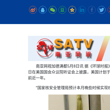
时代侨务工作指明
2026世界人工智能
政、坚守法治善治
域交通与经济
中文日益受各国重视 
会议 着力提振投资
放平衡外交积极信
社会新闻
化解局部紧张局势 
呼吁社会和谐团结
“水立方杯”中文歌
南亚网视丨中资企业
南亚网评丨纵容分裂
天山驼队3000公里
一株菌草跨越山海—
财经·三里河
法治护航民营经济
共鸣 展现文化认同
赛精彩摄影集锦（
则才是尼国长久正
关上演古今对话
丝路”实践
尼泊尔24小时连发4
体滑坡为主要灾害
在韩留学人员传承“
神舟二十三号乘组
新政百日观察：尼
丝绸之路：从驼铃再
低空安全司亮相，为
办
高效变革与程序争
的连接与当下的实
尼泊尔互动儿童剧《
加德满都春日盛景
一张圆桌映照中国
彩启迪多元视角
华夏英烈永铭心: 
动 缅怀海外烈士
平陆运河重塑广西
尼泊尔孙萨里县爆发
紧张 当地延长宵禁
泰国清迈成立“华人
低空安全司亮相 万
医护人员遇袭引发全
非紧急医疗服务
南亚网视加德满都5月8日讯 据《环球时报
日在美国国会众议院听证会上披露，美国计划于5
前近一年。
“国家核安全管理局预计本月晚些时候实现B