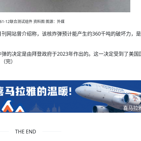
B61-12联合测试组件 资料图 图源：外媒
月刊网站曾介绍称，该核炸弹预计能产生约360千吨的破坏力，是1
核炸弹的决定是由拜登政府于2023年作出的。这一决定受到了美国
。（完）
喜马拉
THE END