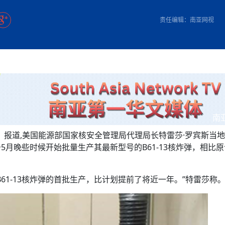
方向
大会开幕
侨胞健康
课程从“试试看”变为“抢着报”
第16届“汉语桥”世界中学生中文比
卷·双脉合流：技艺
者信心
号
投资孟加拉国以帮助它到 2041 年成为发达国家
志愿者：亚运赛场的
尼泊尔赫塔乌达举行大型集会
成锡忠
泊尔赛区比赛在加德满都举行
珍
孟加拉国表示，缅甸必须为罗兴亚人的遣返建立信
中国民族音乐会走进尼泊尔 金钟之星民乐团带来
第十七届“汉语桥” 第四届“汉语秀”
尼泊尔18名大学
耗
《中尼一家亲》微短剧主创首聚 共绘 “一带一路”
南亚网视特别推荐 | 中工国际董事
责任编辑：南亚网视
曲大赛巴西赛区收官：唤起家国
协会第五届“比亚迪杯”篮球比
活动引朝野反思 坚守一中原
“归乡”！今日叩关洛阳，丝路雄
视频：中国援尼医疗队蓝毗尼义诊：
—中国科学家林占熺的“绿色
任和安全
浓郁的中国文化体验(实况3）
赛落幕
款助力相送
友好新篇
沙特阿拉伯与孟加拉国签署合作协议，成立联合商
民网专访
东京奥运会跳高冠
行稳致远
《一周新
一）
道
暖流
“汉语桥”线上团组项目在尼泊尔开始
长篇历史小说《雪
业委员会
会前的奥运会”
2起灾害 致3死21伤 蛇咬、山
卷·双脉合流：技艺
《Jerry on Top》在尼泊尔开拍，父子档首同台引
尼泊尔上马相迪A水电站成功应对今
观众俱
五四”精神主题座谈会在首尔举
确定：朱杨柱、张志远、黎家盈
泊尔沙阿政府激进施政引争议
响到现代文明通道 穿越千年
低空经济“起飞”保驾护航
中国援尼医疗队蓝毗尼义诊：跨国界
巧艺
期待
在一个变暖的世界里，孟加拉国的服装业能“不受
验
议并存
践
气候影响”吗？
视频
甜苹果》加德满都热演 以色
组图：谷地繁花绽放，春意满盈
制造全球新坐标
中国网剧正走向“无时差”触达海外观众
多国使馆携侨界举行清明祭扫活
短视频
开放新格局
群体冲突致1死9伤 局势持续
第三届中尼
管控
华侨刘巧儿评剧社”
亿级产业“管理双翼”就位
南
2026新
国抗议 尼泊尔多家医院暂停
》报道,美国能源部国家核安全管理局代理局长特雷莎·罗宾斯当地
视频
月晚些时候开始批量生产其最新型号的B61-13核炸弹，相比
直播
61-13核炸弹的首批生产，比计划提前了将近一年。”特雷莎称