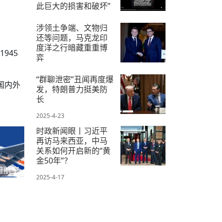
此巨大的损害和破坏”
2025-4-16
涉领土争端、文物归
还等问题，马克龙印
度洋之行暗藏重重博
945
弈
2025-4-24
“群聊泄密”丑闻再度爆
国内外
发，特朗普力挺美防
长
2025-4-23
时政新闻眼丨习近平
再访马来西亚，中马
关系如何开启新的“黄
金50年”？
雅航空
2025-4-17