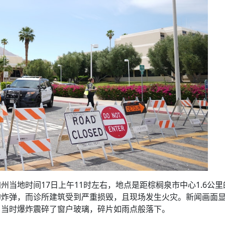
当地时间17日上午11时左右，地点是距棕榈泉市中心1.6公里
的炸弹，而诊所建筑受到严重损毁，且现场发生火灾。新闻画面
，当时爆炸震碎了窗户玻璃，碎片如雨点般落下。