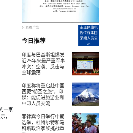
【直播回放-8】CEAN“比亚迪杯”篮球赛 冠亚军决
南亚网络电视丨尼泊尔华侨华人协
走访红狮希望 恰逢企业为员工生日
赛（安徽开源队VS中国电建队）
共产党建党100周年大合唱《我爱
尼泊尔丝合酒店宝石湖宾馆今日开
【直播回放-9】CEAN“比亚迪杯”篮球赛闭幕式
尼泊尔中资企业协会、华侨华人协
泊尔报纸发表建党百年专版
列表页广告
南亚网络电
视传媒集团
采编人员公
今日推荐
示
印度与巴基斯坦爆发
近25年来最严重军事
冲突：空袭、反击与
全球震荡
2025-5-7
印度称将重启赴中国
西藏“朝圣之旅”，印
媒：能促进旅游业和
中印人员交流
的一家
2025-4-20
菲律宾今日举行中期
显示，
选举，杜特尔特和马
科斯政治家族挑战重