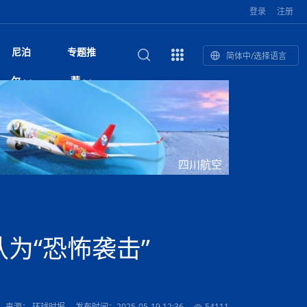
登录
注册
尼泊
专题推
简体中/选择语言
馆发布安全防
复盘：尼印关系转折如何间接影
综合
印度“蟑螂运动”升级：万名学生无视禁令游行 警方
尼泊尔头条
视频| 中国驻尼泊尔使馆举办招待会 隆重庆祝中
首届中尼媒体峰会
尼泊尔内政部长古隆坦言：任职4个月“没能好好工
“首届中尼媒体峰会”系列报道六：
尔
荐
境局势
催泪瓦斯驱散致180人受伤
国人民解放军建军99周年
作”
助农致富
国文化中心成
军西班牙队颁奖
泊尔
华为尼泊尔公司举办2026 科技前沿：媒体对话 助
综合新闻
视频| 南亚网视航拍加德满都：蓝花楹怒放的城市
2023年中尼投资与经贸论
印度陆军总司令将访尼 尼泊尔将授予其荣誉军官
中尼投资与经贸论坛举办：总理普
的第二故乡
力尼泊尔数字化转型
坛
军衔
吉祥灯揭幕
主席班达里
香”约：一座城与一枚香包双向
美国男子涉嫌非法越境进入尼泊尔 在印尼边境被
视频| “锦绣天府·安逸四川”文旅交流座谈会在尼泊
尼泊尔纳税人激励计划首期抽奖揭晓 消费者购物
“首届中尼媒体峰会”系列报道四：凝
赋能ICT发
家亲》摄制组志愿者演员招聘启
奇谈
巴基斯坦卡拉奇购物中心发生重大火灾 已致至少
旅游头条
晓谈天下丨美国人类学者马立安：深圳精神就是
世界第12高峰布洛阿特峰突发雪崩 知名登山家普
奖项出炉！罗德里斩获金球奖 西
捕
尔加德满都成功举办
视频| 加德满都东出口大升级! 苏雅尔维纳亚克至
250卢比喜中100万卢比大奖
进中尼友好
1人死亡
“闯”
中尼友谊龙舟赛
尔萨带队团队失联
国文化中心成
荣誉
尼泊尔巴克塔普尔 新年迎来旅游高峰
杜利凯尔六车道高速加速建设中
尼泊尔拟扩大国家服务团训练范围 8至12年级学生
尔
路”合作与创
域天妃：尺尊公主传奇》 第七
游眼
孟加拉前总理卡莉达·齐亚因病情“非常危急”入院治
徒步旅行
走进蓝毗尼：探寻佛陀诞生地的和平与宁静
尼泊尔春季徒步热升温 官方呼吁加强环保与安全
可自愿参加
雪域，两度西行赴拉萨
印度下调汽油、柴油及航空煤油出口关税 新税率6
视频|湖北十堰绿松石文化展西安举办：一石牵秦
尼泊尔加德满都加强控烟措施 保障公众健康和无
“首届中尼媒体峰会”系列报道五：尼
四川航空
传承与文明共生 第九章 金顶凝
疗
成都大运会
意识
费发布启事（面
正式实施“世代禁烟令”
开普省安全部队与巴塔恐怖分子冲突升级，造成民
南亚网络电视丨特朗普称如果选举人团投票给拜
高院裁决倒逼产业转型 奇特旺大象骑游存废引争
默默无闻”到全球竞争者
月1日起生效
尼泊尔经济运行简报，金融承压与发展调整并行
楚 青绿赴长安
视频| 朱红漫天：尼泊尔新年最“红”的节日
烟消费环境
带一路”
院选举答记者
赛尼泊尔赛区预
原创
斯里兰卡监狱爆发帮派大乱斗 已致25死百余人受
上榜酒店
尼泊尔迎来正宗中国味：福盛中餐厅盛大开业
加德满都旅馆：泰美尔区的传奇与地标
众大规模逃离家园
登，他将离开白宫
视频| 千年雨神巡游：尼泊尔拉托·马钦德拉纳特
议 伦理保护与地方民生两难博弈
展览在尼泊尔
救护车变“运毒车” 尼泊尔科西省大麻走私问题引关
行：故土羁绊与青年外流困境交
伤 军方紧急入驻维稳
杭州亚运会
纪实
孟加拉国土豆供过于求，价格跌破每公斤20塔卡
节的信仰与狂欢
木斯塘——从外国人的目的地，到如今尼泊尔人的
“致命一击”有多快
注
最长寿奥运冠军离世
印度多地遭遇极端热浪 新德里气温突破45°C
斯瓦米倡议设立瑜伽部 尼泊尔部长调侃“让腐败分
视频| 英国知名美妆品牌 The Body Shop 在帕坦
视频| 曾经打碟的手 如今签署逮捕令：苏丹·古隆
尼泊尔油罐车为避让野鹿侧翻起火 消防一小时成
“首届中尼媒体峰会“系列报道三：共
孔院” 短视
国记者看大运：通过体育赛事见
客厅
马尔代夫旅游业势头强劲：入境游客突破180万 中
吃喝玩乐
南亚网视《SATV新闻会客厅》专访喜马拉雅航空
加德满都迎来夜生活新地标：XO俱乐部树立全新
域天妃：尺尊公主传奇》 第七
南亚网视衷心祝愿尼泊尔人民以及全球尼泊尔朋友
旅游热土​
加德满都泰米尔雅乐轩酒店荣获环境管理认证
：趣味竞技燃
巴基斯坦削减LNG进口：取消21船合同并寻求卡
南亚网络电视丨亚洲最穷的国家不丹-拿10元人民
尼泊尔马南县：雪山、圣湖与古寺交织的高原秘境
子去冥想”
Labim Mall 正式开业
的逆袭传奇
功控制火势
演绎中尼感人故事
国仍是最大客源国
总裁周恩永：云端架虹桥 翼展新丝路
第二届中尼媒体峰会专题
标杆
安艺青、陈俐
传承与文明共生 第八章 塔基藏
斯里兰卡百年最强飓风致茶园成“荒地” 工人生计受
们德赛节快乐！
纪实
塔尔供气调整
孟加拉辍学率上升令人担忧
币，在不丹能干什么
南亚网视SATV｜探访加德满都文殊菩萨修行地勋
春天吞噬了冬
伤留在“记忆阁楼”
尼泊尔丹库塔警方查获647公斤大麻 两名涉案人员
文明互鉴 首部直译尼泊尔文版
南京造！
影星维杰“逆袭”登顶！印度一邦政坛迎来大洗牌
尼泊尔肿瘤医
运在欢庆与惜别中落幕
肃环县
不丹举办2025全球和平祈祷节
图说尼泊尔
南亚网视 SATV | 甘肃环县3 3米大锅烹煮66只
山体滑坡地区搜救行动正在进行中
重挫
部（猴庙）感悟朝圣之旅
来尼泊尔徒步为什么购买保险至关重要？
探索奢华：加德满都附近的顶级度假村
被捕
尼泊尔持续暴雨致全境交通瘫痪 多条国道关闭 数
尼正式首发
尼泊尔比拉德讷格尔一实习医生坠楼身亡
从雪域高原到尼泊尔：第三届“石榴籽杯”草原足球
【视频】尼泊尔新政府成立以来，都做了些什么？
尼泊尔本财年发力稳就业 计划创造十万岗位 重拳
“首届中尼媒体峰会”系列报道二：
为“恐怖袭击”
羊，你想不想来一口？
尼泊尔中国新年系列庆祝
赛（尼泊尔赛
带来激情与欢乐
印度洋稳定成为马澳第二次高级官员会谈首要议题​
南亚网视《SATV新闻会客厅》专访中国著名导演
Alev Kebab Sultanate 尼泊尔第一家土耳其中东
​释迦牟尼佛诞辰2569周年：千年智慧的当代回响
化中尼文旅合
访尼泊尔
巴基斯坦旁遮普省遭严重雾霾侵袭，多城空气质量
安徽凌家滩文化图片展在孟加拉国开幕
南亚网络电视丨为何中丹边境通婚普遍？看了不丹
百游客被困
吃太多烤红薯（不是因为容易
邀请赛6月20日山南启幕，跨国球队共逐绿茵
整治海外务工诈骗
结硕果
华诞
尼泊尔节日
南亚网视丨百年华诞：草原上升起不落的太阳（关
话动
一个无需择日的吉日：走进尼泊尔的Akshaya
谢飞先生
风味餐厅
风自山谷北--中国甘肃摄影家尼泊尔摄影展览
 加都大学苏
域天妃：尺尊公主传奇》 第七
斯里兰卡飓风死亡人数超过200人
达危险水平
姑娘真实生活，难怪想嫁到中国！
南亚网视SATV丨尼泊尔博达纳大佛塔
探索喜马拉雅山：尼泊尔徒步指南系列 - 系列 I
瓦尔纳巴斯博物馆酒店（Varnabas Museum
外开放
一届亚运会”闭幕，未来，何以
不丹帕罗嘎查乡向日葵产量占全国一半 农户盼增
尼泊尔拉利特普尔市 客车撞上高架桥致1死19伤
利宁，中国水电十一工程局上马相迪电站运维项
Tritiya
"抵尼 加都
南亚网视 SATV | 环州故城！环县
传承与文明共生 第七章 寺壁藏
尔乒乓球选手：中国队太强，想
马尔代夫实施“世代烟草禁令” 教育部长称开创全球
视频 | 中华人民共和国成立75周年庆祝活动在多
hotel）今天开业
州参加亚运会
孟加拉国登革热感染病例超1.5万 死亡58人
大型榨油设备
11次登顶珠峰刷新女性纪录！“山地女王”拉克巴·
中国
旅游故事
目）
外国青年“看中国” 巴西圣保罗大学教授-向世界展
第三届中尼媒体峰会
尼泊尔登顶传奇明玛·夏尔巴：从登山者到行业引
赛在加德满都隆
先例
南亚网视 SATV | 加德满都市展开河道垃圾清理活
加德满都“中国美食城”盛大开业 带来地道中餐与超
最美尼泊尔风景图
斯里兰卡铁路系统迎变革：内阁决议招聘女性担任
国举办
—医疗队护航
飞航线
夏巴兹总理将派遣巴基斯坦青年赴沙特参与“2030
南亚网络电视丨印军闯下弥天大祸！机枪扫射联合
南亚网络电视丨中国版的“马尔代夫”，海水清澈风
夏尔巴：荣光背后是半生漂泊与坚韧重生
23名登山者成功登顶乔戈里峰
示不一样的中国
领者 珠峰登山经济重回本土掌控
【相约帕坦杜巴广场】卡蒂克舞节：尼泊尔最古老
动 改善河道生态环境
南亚网视 SATV | 秒懂！环州故城的“由来”
值体验
启中尼文化交流
司机、站长等核心岗位
愿景”项目
国车队，或永久失去入常资格
景如画，宛如画中世界
木斯塘圣塔玛尼酒店被评为“2024最佳新酒店”
破百，印度总理莫迪点赞
不丹赌博与线上诈骗问题严峻 政府加强打击但挑
体育
中尼龙舟赛
视频| 从城市漫步到乡村漫步：外国创作者在中国
喜马拉雅航空
中尼友谊龙舟赛新闻发布会：中国驻尼使馆王欣参
中尼航线迎新契机 喜马拉雅航空与
南亚网视丨百年华诞：少年（合唱，中国电建尼泊
的文化舞蹈盛典，延续三百年的信仰与艺术
诊：温情守护
域天妃：尺尊公主传奇》 第七
尔参赛队员武术比赛赢得喝彩
马尔代夫实施“世代禁烟令” 外国游客也需遵守
第 10 届纹身大会4 月 7 日-9 日在加德满都举行
视频：第16届“汉语桥”世界中学生中文比赛 一号
都
战仍存
来源： 环球时报
发布时间：2025-05-19 12:36
54111