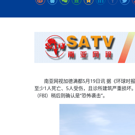
时代侨务工作指明
2026世界人工智能
政、坚守法治善治
域交通与经济
中文日益受各国重视 
会议 着力提振投资
放平衡外交积极信
社会新闻
化解局部紧张局势 
呼吁社会和谐团结
“水立方杯”中文歌
南亚网视丨中资企业
南亚网评丨纵容分裂
天山驼队3000公里
一株菌草跨越山海—
财经·三里河
法治护航民营经济
共鸣 展现文化认同
赛精彩摄影集锦（
则才是尼国长久正
关上演古今对话
丝路”实践
尼泊尔24小时连发4
体滑坡为主要灾害
在韩留学人员传承“
神舟二十三号乘组
新政百日观察：尼
丝绸之路：从驼铃再
低空安全司亮相，为
办
高效变革与程序争
的连接与当下的实
尼泊尔互动儿童剧《
加德满都春日盛景
一张圆桌映照中国
彩启迪多元视角
华夏英烈永铭心: 
动 缅怀海外烈士
平陆运河重塑广西
尼泊尔孙萨里县爆发
紧张 当地延长宵禁
泰国清迈成立“华人
低空安全司亮相 万
医护人员遇袭引发全
非紧急医疗服务
南亚网视加德满都5月19日讯 据《环球
至少1人死亡、5人受伤，且诊所建筑严重损坏
（FBI）稍后则确认是“恐怖袭击”。