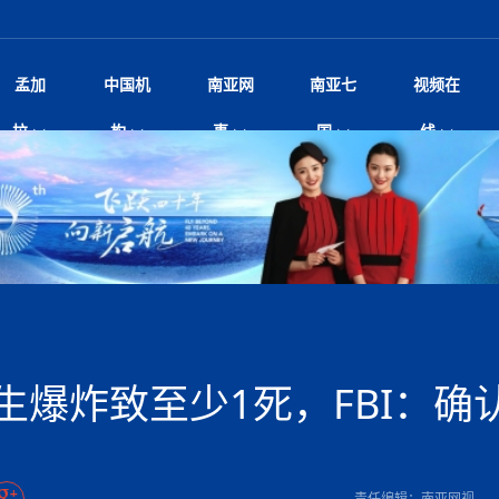
孟加
中国机
南亚网
南亚七
视频在
规待内阁审批 地铁BRT齐上
影
中国电影节”在尼泊尔首都加德满都正式开幕 《大
孟加拉头条
微电影《一缕阳光》
中国驻尼使馆
孟加拉国东南部暴雨引发洪灾滑坡 44人遇难超百
文化﹒艺术
尼泊尔雨季将至灾害风险攀升 中使
印度新闻
喜马拉雅地缘博弈
视频
拉
构
事
国
线
调卡壳
杀》导演兼编剧张琪接受南亚网视专访
万人受困 救援受阻
疫重要提醒
响1962年中印边
击 特朗普：美伊尽快达成协
剧
“拆改”到“经营”：中国城市更新如何在存量中破
华侨华人
22集电视剧《山海情》尼语版 第二十二集
中国文化中心
芒果促进中孟贸易关系
娱乐﹒体育
“我和中国的故事——庆祝尼泊尔中
尼泊尔新闻
特朗普为世界杯冠
新尼
深汕微电影《新生活》
划
？
立十周年”征文系列之一：中国是我
阿里代表团访尼圆满收官 友城
频丨探秘富贵车业掌舵人巫兴贵的非凡之路
孟加拉国暴发数十年来最严重麻疹疫情 死亡儿童
张茂明大使拜会尼泊尔联邦院新任副
甘肃庆阳二十一载“
沙水拍云崖暖：云南推动长征精
院
轮载初心 实干赴征程——探秘富贵车业掌舵人
旅游文化
中资企业协会
乔治亚·马洛尼抱怨孟加拉国出售劳工签证
生活﹒健康
华为深耕尼泊尔二十余年：以人才培养
巴基斯坦新闻
南亚网视《中尼一
开心
开启发展新篇
22集电视剧《山海情》尼语版 第二十一集
超过500人
孟加拉国智库学者访华团一行访问南亚研究所
奔赴
2026世界杯各大
微电影《东方梦》
共生
兴贵的非凡之路
展，共筑数字未来
事
2
一建筑倒塌 已致9人死亡
本搅局南海，日学者警告：日本正图谋南下将菲
“我和中国的故事——庆祝尼泊尔中
班牙包揽三大重磅
尼建交70周年系列报道十三丨南亚网视专访尼
张茂明大使拜会尼泊尔内政部长阿亚
尼泊尔数字经济陷入单向发展
片
的柜台 她的世界
娱乐体育
纪录片丨喜马拉雅情缘系列之北大的奥妮卡
华侨华人协会
巴基斯坦世界最佳保龄球阵容：阿夫里迪
本网原创
香港职业生涯协会访尼：聚焦“一带一
孟加拉国新闻
长篇历史小说《雪
新旅
宾打造成桥头堡
“如果我没有戒酒，我就不可能成为一名作家”
立十周年”征文
脱县发生4.6级地震 震源深度
友好论坛主席高亮先生
22集电视剧《山海情》尼语版 第二十集
孟加拉国宣布2月举行议会选举 为去年政治动荡后
“中国正在帮助孟加拉国实现梦想”（共创繁荣发展
散记丨八载风雪归
微电影《少年突击队》
业故事
卷·双脉合流：技艺
新向优向绿，中国经济一路向前
根异国，仁心不改--专访尼泊尔华侨友好医院创
南亚网视“2026年新年恭贺视频”免
全球首个！马尔代夫
裁军协议 哈马斯同意全面解
首次全国投票
新时代）
中国动画产业，从“
外交部发言人就尼泊尔联邦议会众议
研究会研讨会 重申坚持一个
片
生活健康
定制专属纸巾，助力品牌形象升级｜A.B.C.paper
加大孔子学院
港媒：榴莲成为中国年轻消费者时尚选择
中国驻尼使馆
第25届“汉语桥”世界大学生中文比
斯里兰卡新闻
巧
本网
人夏琛琛
纪录片丨喜马拉雅情缘系列之博克拉的“中江表哥”
孟加拉国世界杯任务开始
向在尼中资机构及企业）
步撤军
访尼人权委员会委员比肯·K·达瓦迪莉莉·塔帕：
北京希望吸引更多孟加拉国游客来中国旅游
铭记历史守望和平｜“我的南京”主题
尼建交70周年系列报道十二丨南亚网视专访尼
22集电视剧《山海情》尼语版 第十九集
问
尼泊尔廓尔喀乡村
微电影《我们的答案》
尼泊尔定制服务
选赛圆满落幕
球第二 中国新能源车垄断当
尼泊尔蓝毗尼首届“国际和平节”活动
为桥，同心筑梦
度复盘国家治理危机：政策脱离民生 粗暴执法
中国文化中心隆重开幕
生死时速！毒蛇完成
航空乘客权利法案 空难赔偿
文化教育协会会长哈利仕博士
孟加拉国调整进口政策，服装制造商预计出口额将
王炯会见孟加拉国北达卡市市长阿提库·伊斯拉姆
织
享年101岁，全球
度候选汉字发布 包括“睦”“联”
播
人物访谈
特大孔子学院
国家电投五凌电力控股的孟加拉国首个综合智慧能
成都大运会
特里布文大学孔子学院作品 荣获 “最・
马尔代夫新闻
（成都大运会）外
新闻会
达卡周六早上空气质量中等
长篇历史小说《雪
逼民众走向极端
国藏族创业者在尼泊尔的咖啡梦想
纪录片丨喜马拉雅情缘系列之尼泊尔“老广”杰克
穆斯塔菲兹在上一场比赛中创保龄球胜利纪录
中铁二局尼泊尔军方公路十标项目部
廷足协在世界杯上的违规违纪行
额外增加50亿美元
孟加拉旅游产业现状
22集电视剧《山海情》尼语版 第十八集
张茂明大使拜会尼泊尔外秘拉伊
源项目开工
频征集活动特等奖
证中国发展奇迹
爆炸致34名矿工死亡
尼泊尔锐达股份有限公司——合成轻钢树脂瓦
“汉语桥”尼泊尔赛区决赛圆满落幕，
卷·双脉合流：技艺
激情 篝火欢歌庆元旦
尼泊尔首届“中国新年”系列庆祝活动
阶段 外交部再次敦促日方彻
柏林中国文化中心举办诗歌诵读会《
英媒：不要把童年创
尼建交70周年系列报道十一丨南亚网视专访尼
奇葩的孟加拉：女性执政，性交易却合法化，工人
千年典籍赋能中尼
“苏超”冠军奖杯，
接踵而至 巴伦政府亟需凝聚
剧
视频新闻
20集微短剧《爱在加德满都》第2集
援尼医疗队
嫦娥六号暴雨中起飞，诠释嫦娥奔月之美！
杭州亚运会
中国援尼医疗队协调捐赠新车 助力
不丹新闻
境外媒体：杭州亚
中国甘
莎摘得桂冠
巧
尼泊尔281个水电项目遇阻 万亿
“Vinnata”品牌开启征程
泊尔新锐政坛女性高塔姆履职百日谈：大刀阔斧
纪录片丨喜马拉雅情缘系列之幸福的“中间人”
谢哈布丁当选孟加拉国新任总统
天》
Siri AI或将收费 重度用户需
尔华人华侨协会 促统会 会长
孟加拉国登革热死亡病例升至283例，专家预警11
每天流汗又流血
卡拉姆·阿里90 岁高龄仍不戴眼镜看报纸
《佛国记》于蓝毗
爆炸致至少1死，FBI：确认
院提升服务能力
中国—中亚精神”如何照亮区域
历史首次！孟加拉帕德玛大桥铁路连接线传来好消
第23届“汉语桥”世界大学生中文比
大运会给成都市民
俄乌战场经历 坦言宁愿返俄
穆萨货运双线开通！响应全球，携手开启新篇章
司法改革 深耕青年政治传承
南航与文旅机构共庆中国旅游日，深
青海省玉树藏族自治州商务考察团到
多人受伤 列车脱轨、交通全
月后仍处高风险期
冬天，真不建议你
寻发展确定性
讯
图说孟加拉
续集热潮席卷尼泊尔影坛：是故事延续还是单纯逐
中国在尼企业
专访：世界贸易组织官员关注孟加拉国脱离最不发
拉萨⇌加德满都直飞航班每周一班
百年
时代”？
20集微短剧《爱在加德满都》第1集
息
南亚网视祝大家新年快乐：砥砺前行，再创辉煌！
区）决赛圆满落幕
第24届“汉语桥”尼泊尔赛区决赛收官
长篇历史小说《雪
孟加拉国第一座现代化大型污水处理厂竣工 中
作
发生5.7级、5.8级地震 全
纪录片丨喜马拉雅情缘系列之弄堂里的尼泊尔餐厅
12月28日孟加拉国首条轻轨正式开通
斯里兰卡中国文化中心图书馆正式对
胖）
潮评丨“史上最好的
利？
达国家平稳过渡
反复陷入僵局 尼泊尔困局根
援尼医疗队首批中医设备及"侨胞药箱
庆山夺冠
卷·双脉合流：技艺
成都大运会｜尼泊
实账单百万富翁计划” 每日诞生
南亚网视新闻会客厅片头
方：“一带一路”倡议造福伙伴国又一例证
 暂无人员伤亡
访丨塞中经贸合作迈向产业链深度融合——访塞
尼泊尔武术运动员今日启程赴中国湖
“心向远方”？
界小姐冠军出炉 新晋佳丽同台温
米拉看
字
义乌“焕新”开市
诊疗中心服务能力温情双升级
藏发展之路为何具有世界借鉴
孟加拉国的能源计划因燃料危机而面临天然气困境
视频：尼泊尔层峦叠嶂的朱加尔雪山
第22届“汉语桥”世界大学生中文比
巧
看大熊猫
一轮对伊朗的打击行动
维亚工商会主席查代日
绿茵驰骋展英姿 白衣守护践仁心—
赛前强化训练和交流学习
喜马拉雅航空开通拉萨-加德满都直
重举行
加大孔院举办“儒韵华彩”文化周 开
异域味蕾碰撞 瞬间穿越故乡——汉源餐厅
尼泊尔纪录片《从零到8848》亚特兰大首映 聚焦
“中国正在帮助孟加拉国实现梦想”
孟加拉国反对派不参加下届大选
中尼友谊足球赛
印度代表队奖牌数
京召开 习近平重要指示为新
娱乐
尼泊尔各界呼吁理性看待施
绸之路桥”完工 投入使用提升区
河北第16批援尼医疗队加德满都义
李尚福会见孟加拉国海军参谋长
视频 | 美丽的村庄“多拉乐加特”
新篇章
长篇历史小说《雪
成都大运会：尼泊
·沙阿主持召开资本市场高层
别会见中印两国驻尼大使 释
最短登顶路线与气候议题
喜马拉雅航空正式复航重庆=加德满
责任编辑：南亚网视