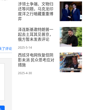
涉领土争端、文物归
还等问题，马克龙印
度洋之行暗藏重重博
弈
2025-4-24
泽连斯基邀特朗普一
起去土耳其见普京，
俄方暂未发表评论
2025-5-14
表了评论
西班牙电网恢复但阴
影未消 民众思考应对
措施
2025-4-30