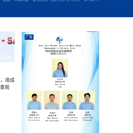
农村的发现
赞讲话（实况）
深化合作
尔代表处）
南亚网视SATV丨《米拉看中国》 第八集：广场舞
8000米之上：一位夏尔巴高山摄影师镜头中的人
赛海外预选赛尼
传承与文明共生 第六章 古道遗
南亚网视《SATV新闻会客厅》专访尼泊尔旅游局
南亚网视 SATV | 遇见环县
从教师到厨师：吉塔在加德满都推广缅甸味道
孟加拉国人被骗赴俄：合法移民沦为俄乌战场“消
选手
“无名英雄”
看世界
南亚网视 SATV |莫迪政府动作不断，对印控克什
中尼建交70周年
照片
(下)
与山
兄弟点红节：尼泊尔手足情深的神圣庆典
局长Mani Raj Lamichhane
尼泊尔赛区选拔
生今日出征大运会：在尼华侨捐
品”
马尔代夫杜拉杜环礁米德岛30吨制冰厂及50吨储
甘肃：探访祁连山——高台马营河大峡谷、小泉丹
长王博接受人
2025年米其林钥匙奖揭晓：不丹三家酒店获殊荣
米尔加强控制，或最终导致印度分裂
台湾乐手牵手大陆剧团 两岸戏腔共鸣
专访喜马拉雅航空总裁周恩永：云端
南亚网视丨百年华诞：绒花（侯艳琪大使）
跨国界的公益
冰设施正式启用
南亚网视 SATV | 环州故城之沙场风云
尼泊尔“疯狂蜂蜜” ：大自然馈赠的野生灵丹妙药
霞
中文志愿者服务博卡拉中尼友谊龙舟赛
军巴希姆：“亚运会就像是奥运
闻综述》
香港卫视南亚网视《一周新闻综述》2023第23期
中尼建交七十周年南亚网
新丝路
南亚网视丨《米拉看中国》第二集 走进中国 认识
从攀登世界之巅到组织巅峰探险：强·达瓦·夏尔巴
乌鸦节：崇敬阎罗使者的传统与象征意义
实施
域天妃：尺尊公主传奇》 第七
南亚网视《SATV新闻会客厅》专访尼泊尔国际电
不丹公务员人工智能技能缺口凸显 亟需开展针对
（总第039期）
视赴青海玉树系列活动报
南亚网视｜成锡忠看世界 俄乌战争会打多久？美
中国
尼泊尔中资企业协会举办第二届“华为杯”篮球赛
与“七峰探险”的传奇
南亚网视丨百年华诞：歌唱祖国（合唱，尼泊尔博
传承与文明共生 第五章 村落藏
影节入围中国影片《巴彦查干》导演复强先生
通讯：尼泊尔费瓦湖上的龙舟赛
年最大洪峰考
性培训
乐部
CCTV-4央视海外观众俱乐部向全球华侨华人拜年
道专题
前高官已经定性，美国想实现三个战略目标
（实况3）
喜马拉雅航空开通拉萨——博克拉航
卡拉华侨人华人协会）
的公益暖流
提哈尔节（灯节）：灯火辉煌与手足情深的节日
了！
香港卫视南亚网视《一周新闻综述》2023第22期
中丝路”再添通道
南亚网视丨《米拉看中国》笫三集：浓情中国 趣
普通市民写给“巴特巴特尼”董事长明·巴杜·古隆的
广告
赛出国际友谊 中国四川龙舟队包揽首届“中尼友谊
直播
俄乌軍事冲突
南亚网视SATV丨基辅多地爆炸：激
（总第038期）
南亚网视｜成锡忠看世界 我的联合国维和行动经
味人生
尼泊尔中资企业协会举办第二届“华为杯”篮球赛
信：您必将再次崛起，而且更加强大
南亚网视丨百年华诞：亲爱的中国我爱你（佳境，
龙舟赛”全部冠军
CCTV-4尼泊尔加德满都观众俱乐部祝全球华侨华
历-经历冲突和政变，确保中国维和人员安全
（实况2）
尼泊尔总理专机出访中国，喜马拉
尼泊尔华侨华人协会推荐）
展示
《欢迎来加德满都过大年》参赛视频 探索秘境尼
成锡忠看世界
南亚网视｜成锡忠看世界 我亲历的
人新年快乐、龙年大吉！
俄乌軍事冲突专题/南亚网视国际丨
香港卫视南亚网视《一周新闻综述》2023第21期
南亚网视丨《米拉看中国》 第四集：大美中国 山
辛哈杜巴宫的故事：从烈焰到重生
中国四川龙舟队包揽首届“中尼友谊龙舟赛”双冠
泊尔
事件一：孟加拉前总统被军人暗杀
署：过去10天超150万乌克兰难民
（总第037期）
亚网视
南亚网视｜成锡忠看世界 佩洛西行程未包含台
河娇娆（上）
尼泊尔中资企业协会举办第二届“华为杯”篮球赛
喜马拉雅航空荣获国际IOSA认证
媒体峰会
第三届中尼媒体峰会：新中国成立75周年恭贺视
走访慰问在尼联谊企业
南亚网视SATV丨“走访在尼联谊企业
CCTV-4主持人2024新年祝词
湾，两大细节显示，她内心并未彻底放弃访台
（实况1）
频
锟铧农业在尼打造中国式高科技示
《欢迎来加德满都过大年》参赛视频 欢迎到加德
南亚网视｜成锡忠看世界 从安倍晋
俄媒：俄军已掌控乌制空权 俄乌代
香港卫视南亚网视《一周新闻综述》2023第20期
春恭贺片
同庆新岁·共享未来——2026新年祝福视频合辑
2022北京冬奥会
好消息！由南亚网视拍摄制作的尼
满都过春节宣传片
看暗杀工具的演变，枪支最流行却
地
（总第036期）
2024年央视春晚宣传片
南亚网视｜成锡忠看世界 佩洛西今晚抵台？美航
贺北京冬奥视频被中国外交部采用
第三届中尼媒体峰会：我爱你中国
南亚网视SATV丨“走访在尼联谊企业
母快速向台海集结，解放军得用实际行动反制
炸，造成
直播
丝合酒店宝石湖宾馆
南亚网视 SATV | 侯艳琪大使出席
尼泊尔华侨华人协会新年恭贺视频
哥拿巴迪砖业有限公司销售量创新
视频：加德满都大学孔子学院举办龙年春节庆祝活
南亚网视｜成锡忠看世界 斯里兰卡
停火撤军问题暂未谈拢，俄乌一致
香港卫视南亚网视《一周新闻综述》2023第19期
《2023中央广播电视总台春节联欢晚会》01（央
调查局
国援尼医疗队颁发感谢状仪式
尼泊尔滑雪健儿备战2022北京冬奥
动
第三届中尼媒体峰会：尼泊尔学生合唱“我爱你中
打算继续向中印寻求信贷支持，中
（总第035期）
视授权南亚网视直播）
回放
【直播回放-10】CEAN“比亚迪杯”篮球赛闭幕式
中共百年华诞
专家：中国共产党百年历程中与侨
国”
尼泊尔中国文化中心新年恭贺视频
南亚网视SATV丨“走访在尼联谊企业
俄媒：俄军已掌控乌制空权 俄乌代
南亚网视 SATV | 中国作家雪漠尼
第十三批援尼医疗队 传承中国医疗精
尼泊尔滑雪健儿备战2022北京冬奥
《欢迎来加德满都过大年》短视频参赛作品展播
南亚网视｜成锡忠看世界 巴基斯坦
地
小说精选》新书发布暨座谈交流会
医疗骨干
001号
第三届中尼媒体峰会：祖国颂——庆祝新中国成立
尼泊尔加德满都大学孔子学院新年恭贺视频
频发，如何破局？中方应助巴方提
【直播回放-11】CEAN“比亚迪杯”篮球赛闭幕式
中国共产党百年华诞的世界期待
75周年
闪光时间｜冬奥燃起冰雪热
“狮”书共舞，未来可期——尼文版
南亚网视SATV丨“走访在尼联谊企业
新希望尼泊尔农业经济有限公司新年恭贺视频
南亚网视｜成锡忠看世界 俄乌冲突
【直播回放-7】CEAN“比亚迪杯”篮球赛 冠亚军决
南亚网络电视丨尼泊尔华侨华人协
选》在尼泊尔捐赠活动
深耕尼泊尔市场为尼民众致富带来“新
第三届中尼媒体峰会：歌曲《天佑中华》
国一邻邦濒临崩溃，幕后推手浮出
北京2022年冬奥会和冬残奥会安全
赛（安徽开源队VS中国电建队）
共产党建党100周年王冰洁独唱《
次会议召集加强场馆安保团队建设
南亚网视 SATV |丝合酒店宝石湖
南亚网视SATV丨“走访在尼联谊企业
交通安全隐患