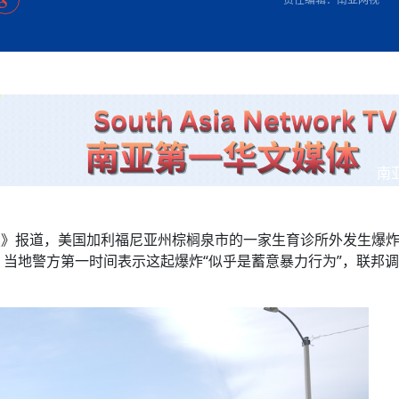
方向
大会开幕
侨胞健康
课程从“试试看”变为“抢着报”
第16届“汉语桥”世界中学生中文比
卷·双脉合流：技艺
者信心
号
投资孟加拉国以帮助它到 2041 年成为发达国家
志愿者：亚运赛场的
尼泊尔赫塔乌达举行大型集会
成锡忠
泊尔赛区比赛在加德满都举行
珍
孟加拉国表示，缅甸必须为罗兴亚人的遣返建立信
中国民族音乐会走进尼泊尔 金钟之星民乐团带来
第十七届“汉语桥” 第四届“汉语秀”
尼泊尔18名大学
耗
《中尼一家亲》微短剧主创首聚 共绘 “一带一路”
南亚网视特别推荐 | 中工国际董事
曲大赛巴西赛区收官：唤起家国
协会第五届“比亚迪杯”篮球比
活动引朝野反思 坚守一中原
“归乡”！今日叩关洛阳，丝路雄
视频：中国援尼医疗队蓝毗尼义诊：
—中国科学家林占熺的“绿色
任和安全
浓郁的中国文化体验(实况3）
赛落幕
款助力相送
友好新篇
沙特阿拉伯与孟加拉国签署合作协议，成立联合商
民网专访
东京奥运会跳高冠
行稳致远
《一周新
一）
道
暖流
“汉语桥”线上团组项目在尼泊尔开始
长篇历史小说《雪
业委员会
会前的奥运会”
2起灾害 致3死21伤 蛇咬、山
卷·双脉合流：技艺
《Jerry on Top》在尼泊尔开拍，父子档首同台引
尼泊尔上马相迪A水电站成功应对今
观众俱
五四”精神主题座谈会在首尔举
确定：朱杨柱、张志远、黎家盈
泊尔沙阿政府激进施政引争议
响到现代文明通道 穿越千年
低空经济“起飞”保驾护航
中国援尼医疗队蓝毗尼义诊：跨国界
巧艺
期待
在一个变暖的世界里，孟加拉国的服装业能“不受
验
议并存
践
气候影响”吗？
视频
甜苹果》加德满都热演 以色
组图：谷地繁花绽放，春意满盈
制造全球新坐标
中国网剧正走向“无时差”触达海外观众
多国使馆携侨界举行清明祭扫活
短视频
开放新格局
南
群体冲突致1死9伤 局势持续
第三届中尼
管控
华侨刘巧儿评剧社”
亿级产业“管理双翼”就位
2026新
国抗议 尼泊尔多家医院暂停
时报》报道，美国加利福尼亚州棕榈泉市的一家生育诊所外发生爆
视频
。当地警方第一时间表示这起爆炸“似乎是蓄意暴力行为”，联邦
直播