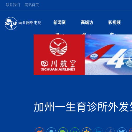
联系我们
网站首页
新闻资
高端访
影视频
南亚网络电视
今日头条
名人访谈
加德满都新版交通总
微电
“
讯
谈
道
马 快速通道军地协
风
国际新闻
全球人物
美方暂缓对伊军事打
电视
从
议即可取消开战计
局
深耕中尼友谊 西藏
视
中国新闻
创业故事
（长江十年行）金
电影
车
缔结引领边境合作
神与长江文化交融
巫
印度马哈拉施特拉邦
日
中
经济新闻
凡人故事
消费火爆出口疲软 
纪录
她
律
突发：西藏林芝市墨
中
困境亟待破局
好评中国丨向实向
扎
10千米
美国促成加沙历史性
环球观察
尼泊尔取消国际藏学
宣传
始
除武装 以色列将逐
专
中
中国政策
尼电动新车市占率全
时政微观察丨以侨
深
尼泊尔国民议会审议
中
一带一路
2026“一带一路”年
微直
地近八成市场
倒
中
拟提高至10万美元
国际足联：对阿根
“稳”等
巴基斯坦西南部煤矿
为展开调查
持刀闯馆案进入公诉
中
南亚网评
南亚网评｜多重考验
微短
PPA审批持续停滞 
查整改
尼
苹果公司首次暗示新版
泊
加州一生育诊所外发生
共识推进善治
东西问｜强晓云：“
水电投资承压
被俘尼泊尔青年讲述
推
为额外算力买单
日本熊本突发强震致
丝路故事
世界从中国两会探
影视资
高质量合作的“黄金
也不愿归国
面停运
青海海南州兴海县接连
南亚网评：邻国外交
尼泊尔政府推出“真
县7个乡镇设施受损
专
图说南亚
2026年尼泊尔世
源在于国家能力赤
接单啦！“世界超市”
75年沧桑蝶变，西
一位百万卢比得主
美军称已完成最新
尔
情合影
意义？
全球华人
全国侨务工作会议在
执政百日舆情多发 
阿富汗尼姆鲁兹“丝
尼泊尔总理巴伦德拉
尼泊尔巴伦政府将分