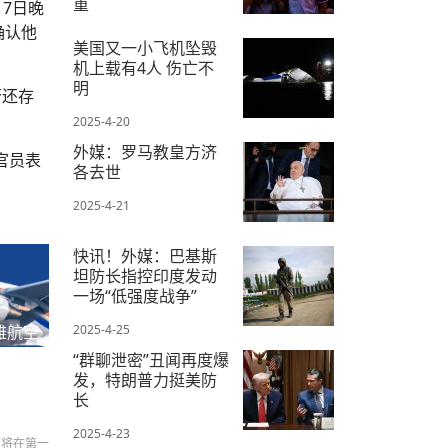
重
17日晚
确认他
2025-5-12
美国又一小飞机坠毁
机上载有4人 伤亡不
明
否还存
2025-4-20
外媒：罗马教皇方济
官员表
各去世
2025-4-21
快讯！外媒：巴基斯
坦防长指控印度发动
一场“低强度战争”
2025-4-25
雅航空
“群聊泄密”丑闻再度爆
发，特朗普力挺美防
长
2025-4-23
们将在第一