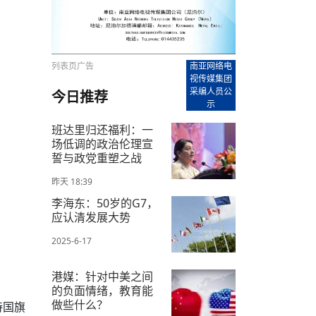
【直播回放-8】CEAN“比亚迪杯”篮球赛 冠亚军决
南亚网络电视丨尼泊尔华侨华人协
走访红狮希望 恰逢企业为员工生日
赛（安徽开源队VS中国电建队）
共产党建党100周年大合唱《我爱
尼泊尔丝合酒店宝石湖宾馆今日开
【直播回放-9】CEAN“比亚迪杯”篮球赛闭幕式
尼泊尔中资企业协会、华侨华人协
泊尔报纸发表建党百年专版
列表页广告
南亚网络电
视传媒集团
采编人员公
今日推荐
示
班达里归还福利：一
场低调的政治伦理宣
誓与政党重塑之战​
昨天 18:39
李海东：50岁的G7，
应认清发展大势
2025-6-17
港媒：针对中美之间
的负面情绪，教育能
做些什么？
持国旗