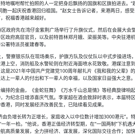
特地嘱咐帮忙拍照的人一定把身后飘扬的国旗和区旗拍进去。“
港同胞一起庆祝香港回归祖国。”赵女士告诉记者，来港两日，感受
市，祝福香港越来越好。
特区政府先在湾仔金紫荆广场举行了升旗仪式，然后在会展大会
特区政府高层官员，以及前特首林郑月娥、梁振英等。中央驻港
港公署特派员崔建春等。
上，警察银乐队在现场奏乐，护旗方队及仪仗队以中式步操进场
维港上空，消防船及水警轮则在附近海面喷水花致敬。港媒注意
是2021年中国共产党建党100周年献礼片《我和我的父辈》
表达上一辈人的付出和下一辈人的幸福，以及国家日益强大之意
新编排的金曲，《金蛇狂舞》《万水千山总是情》等经典旋律响
神，为纪念日增添喜庆气氛。李家超在酒会致辞时表示，本届特
的香港，同时发展经济改善民生，已陆续看见成果。
由负增长转为正增长，家庭收入以中位数计增加3000港元”。
“一年一检。”他说，香港正值经济转型期，在“一国两制”下机遇
护航高质量发展，全力拼经济、谋发展，深化国际交往合作；加