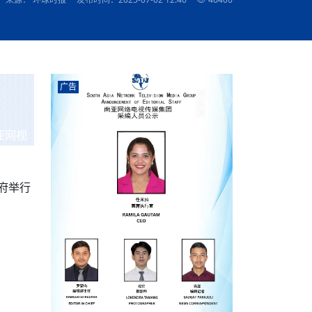
农村的发现
赞讲话（实况）
深化合作
尔代表处）
南亚网视SATV丨《米拉看中国》 第八集：广场舞
8000米之上：一位夏尔巴高山摄影师镜头中的人
赛海外预选赛尼
传承与文明共生 第六章 古道遗
南亚网视《SATV新闻会客厅》专访尼泊尔旅游局
南亚网视 SATV | 遇见环县
从教师到厨师：吉塔在加德满都推广缅甸味道
孟加拉国人被骗赴俄：合法移民沦为俄乌战场“消
选手
“无名英雄”
看世界
南亚网视 SATV |莫迪政府动作不断，对印控克什
中尼建交70周年
照片
(下)
与山
兄弟点红节：尼泊尔手足情深的神圣庆典
局长Mani Raj Lamichhane
尼泊尔赛区选拔
生今日出征大运会：在尼华侨捐
品”
马尔代夫杜拉杜环礁米德岛30吨制冰厂及50吨储
甘肃：探访祁连山——高台马营河大峡谷、小泉丹
长王博接受人
2025年米其林钥匙奖揭晓：不丹三家酒店获殊荣
米尔加强控制，或最终导致印度分裂
台湾乐手牵手大陆剧团 两岸戏腔共鸣
专访喜马拉雅航空总裁周恩永：云端
南亚网视丨百年华诞：绒花（侯艳琪大使）
跨国界的公益
冰设施正式启用
南亚网视 SATV | 环州故城之沙场风云
尼泊尔“疯狂蜂蜜” ：大自然馈赠的野生灵丹妙药
霞
中文志愿者服务博卡拉中尼友谊龙舟赛
军巴希姆：“亚运会就像是奥运
闻综述》
香港卫视南亚网视《一周新闻综述》2023第23期
中尼建交七十周年南亚网
新丝路
南亚网视丨《米拉看中国》第二集 走进中国 认识
从攀登世界之巅到组织巅峰探险：强·达瓦·夏尔巴
乌鸦节：崇敬阎罗使者的传统与象征意义
实施
域天妃：尺尊公主传奇》 第七
南亚网视《SATV新闻会客厅》专访尼泊尔国际电
不丹公务员人工智能技能缺口凸显 亟需开展针对
（总第039期）
视赴青海玉树系列活动报
南亚网视｜成锡忠看世界 俄乌战争会打多久？美
中国
尼泊尔中资企业协会举办第二届“华为杯”篮球赛
与“七峰探险”的传奇
南亚网视丨百年华诞：歌唱祖国（合唱，尼泊尔博
传承与文明共生 第五章 村落藏
影节入围中国影片《巴彦查干》导演复强先生
通讯：尼泊尔费瓦湖上的龙舟赛
年最大洪峰考
性培训
乐部
CCTV-4央视海外观众俱乐部向全球华侨华人拜年
道专题
前高官已经定性，美国想实现三个战略目标
（实况3）
喜马拉雅航空开通拉萨——博克拉航
卡拉华侨人华人协会）
的公益暖流
提哈尔节（灯节）：灯火辉煌与手足情深的节日
了！
香港卫视南亚网视《一周新闻综述》2023第22期
中丝路”再添通道
南亚网视丨《米拉看中国》笫三集：浓情中国 趣
普通市民写给“巴特巴特尼”董事长明·巴杜·古隆的
广告
赛出国际友谊 中国四川龙舟队包揽首届“中尼友谊
直播
俄乌軍事冲突
南亚网视SATV丨基辅多地爆炸：激
（总第038期）
南亚网视｜成锡忠看世界 我的联合国维和行动经
味人生
尼泊尔中资企业协会举办第二届“华为杯”篮球赛
信：您必将再次崛起，而且更加强大
南亚网视丨百年华诞：亲爱的中国我爱你（佳境，
龙舟赛”全部冠军
CCTV-4尼泊尔加德满都观众俱乐部祝全球华侨华
历-经历冲突和政变，确保中国维和人员安全
（实况2）
尼泊尔总理专机出访中国，喜马拉
尼泊尔华侨华人协会推荐）
展示
《欢迎来加德满都过大年》参赛视频 探索秘境尼
成锡忠看世界
南亚网视｜成锡忠看世界 我亲历的
人新年快乐、龙年大吉！
俄乌軍事冲突专题/南亚网视国际丨
香港卫视南亚网视《一周新闻综述》2023第21期
南亚网视丨《米拉看中国》 第四集：大美中国 山
辛哈杜巴宫的故事：从烈焰到重生
中国四川龙舟队包揽首届“中尼友谊龙舟赛”双冠
泊尔
事件一：孟加拉前总统被军人暗杀
署：过去10天超150万乌克兰难民
（总第037期）
亚网视
南亚网视｜成锡忠看世界 佩洛西行程未包含台
河娇娆（上）
尼泊尔中资企业协会举办第二届“华为杯”篮球赛
喜马拉雅航空荣获国际IOSA认证
媒体峰会
第三届中尼媒体峰会：新中国成立75周年恭贺视
走访慰问在尼联谊企业
南亚网视SATV丨“走访在尼联谊企业
CCTV-4主持人2024新年祝词
湾，两大细节显示，她内心并未彻底放弃访台
（实况1）
频
锟铧农业在尼打造中国式高科技示
《欢迎来加德满都过大年》参赛视频 欢迎到加德
南亚网视｜成锡忠看世界 从安倍晋
俄媒：俄军已掌控乌制空权 俄乌代
香港卫视南亚网视《一周新闻综述》2023第20期
春恭贺片
同庆新岁·共享未来——2026新年祝福视频合辑
2022北京冬奥会
好消息！由南亚网视拍摄制作的尼
满都过春节宣传片
看暗杀工具的演变，枪支最流行却
地
（总第036期）
2024年央视春晚宣传片
南亚网视｜成锡忠看世界 佩洛西今晚抵台？美航
贺北京冬奥视频被中国外交部采用
第三届中尼媒体峰会：我爱你中国
南亚网视SATV丨“走访在尼联谊企业
母快速向台海集结，解放军得用实际行动反制
府举行
直播
丝合酒店宝石湖宾馆
南亚网视 SATV | 侯艳琪大使出席
尼泊尔华侨华人协会新年恭贺视频
哥拿巴迪砖业有限公司销售量创新
视频：加德满都大学孔子学院举办龙年春节庆祝活
南亚网视｜成锡忠看世界 斯里兰卡
停火撤军问题暂未谈拢，俄乌一致
香港卫视南亚网视《一周新闻综述》2023第19期
《2023中央广播电视总台春节联欢晚会》01（央
国援尼医疗队颁发感谢状仪式
尼泊尔滑雪健儿备战2022北京冬奥
动
第三届中尼媒体峰会：尼泊尔学生合唱“我爱你中
打算继续向中印寻求信贷支持，中
（总第035期）
视授权南亚网视直播）
回放
【直播回放-10】CEAN“比亚迪杯”篮球赛闭幕式
中共百年华诞
专家：中国共产党百年历程中与侨
国”
尼泊尔中国文化中心新年恭贺视频
南亚网视SATV丨“走访在尼联谊企业
俄媒：俄军已掌控乌制空权 俄乌代
南亚网视 SATV | 中国作家雪漠尼
第十三批援尼医疗队 传承中国医疗精
尼泊尔滑雪健儿备战2022北京冬奥
《欢迎来加德满都过大年》短视频参赛作品展播
南亚网视｜成锡忠看世界 巴基斯坦
地
小说精选》新书发布暨座谈交流会
医疗骨干
001号
第三届中尼媒体峰会：祖国颂——庆祝新中国成立
尼泊尔加德满都大学孔子学院新年恭贺视频
频发，如何破局？中方应助巴方提
【直播回放-11】CEAN“比亚迪杯”篮球赛闭幕式
中国共产党百年华诞的世界期待
75周年
闪光时间｜冬奥燃起冰雪热
“狮”书共舞，未来可期——尼文版
南亚网视SATV丨“走访在尼联谊企业
新希望尼泊尔农业经济有限公司新年恭贺视频
南亚网视｜成锡忠看世界 俄乌冲突
【直播回放-7】CEAN“比亚迪杯”篮球赛 冠亚军决
南亚网络电视丨尼泊尔华侨华人协
选》在尼泊尔捐赠活动
深耕尼泊尔市场为尼民众致富带来“新
第三届中尼媒体峰会：歌曲《天佑中华》
国一邻邦濒临崩溃，幕后推手浮出
北京2022年冬奥会和冬残奥会安全
赛（安徽开源队VS中国电建队）
共产党建党100周年王冰洁独唱《
次会议召集加强场馆安保团队建设
南亚网视 SATV |丝合酒店宝石湖
南亚网视SATV丨“走访在尼联谊企业
交通安全隐患