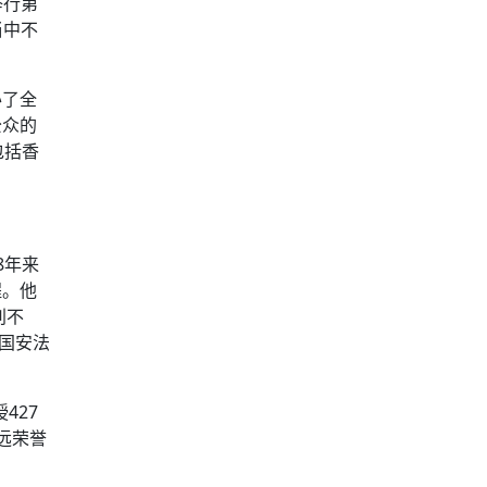
举行第
当中不
办了全
公众的
包括香
8年来
程。他
别不
国安法
427
远荣誉