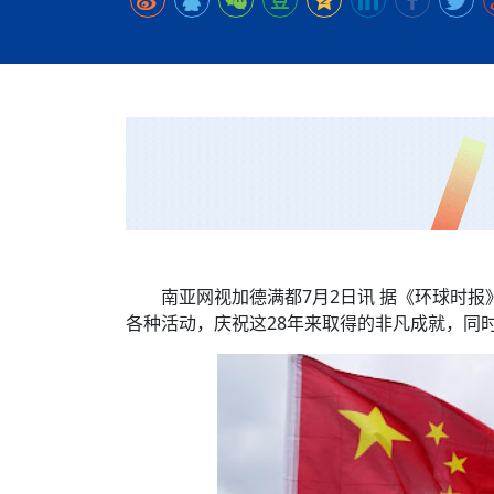
时代侨务工作指明
2026世界人工智能
政、坚守法治善治
域交通与经济
中文日益受各国重视 
会议 着力提振投资
放平衡外交积极信
社会新闻
化解局部紧张局势 
呼吁社会和谐团结
“水立方杯”中文歌
南亚网视丨中资企业
南亚网评丨纵容分裂
天山驼队3000公里
一株菌草跨越山海—
财经·三里河
三大运营商推出词元
共鸣 展现文化认同
赛精彩摄影集锦（
则才是尼国长久正
关上演古今对话
丝路”实践
尼泊尔24小时连发4
体滑坡为主要灾害
在韩留学人员传承“
神舟二十三号乘组
新政百日观察：尼
丝绸之路：从驼铃再
法治护航民营经济
办
高效变革与程序争
的连接与当下的实
尼泊尔互动儿童剧《
加德满都春日盛景
低空安全司亮相，为
彩启迪多元视角
华夏英烈永铭心: 
动 缅怀海外烈士
一张圆桌映照中国
尼泊尔孙萨里县爆发
紧张 当地延长宵禁
泰国清迈成立“华人
平陆运河重塑广西
医护人员遇袭引发全
非紧急医疗服务
南亚网视加德满都7月2日讯 据《环球时报
各种活动，庆祝这28年来取得的非凡成就，同