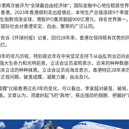
香港再次被评为“全球最自由经济体”；国际金融中心地位稳居世
香港。2023年香港顺利走出疫情后，本地生产总值连续9个季
恒生指数领涨全球，港股IPO集资额超900亿港元，排名世界第一
了国际社会对香港安定、自由、繁荣的广泛认同。
告诉《环球时报》记者，回归28年来，香港在保持既有优势的
灿烂。
8年的非凡历程，特别是近年在中央坚定支持下从由乱到治迈向
的强大生命力和光明前景。立法会议员梁熙表示，近来的种种数据
关立法的种种抹黑。立法会议员尚海龙表示，香港特区28年来
要正视问题，破茧成蝶，凝聚力量，由治及兴。
成蝶”比喻香港过去3年的变化，可以看出，李家超对破茧、破局
更难。文章认为，须建好起飞的“高地”、练出强劲的翅膀、把握好“