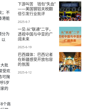
下游叫苦 钱包“失血”
——美国钢铝关税翻
矣；不
倍引发行业批评
香港能
2025-6-7
一见·从“联通”二字，
频分为
透视中国与中亚的广
阔未来
，以
2025-6-19
巴西媒体：巴西记者
在新疆感受开放包容
的氛围
引大批
常受欢
2025-6-12
态可掬
呼5岁
国家的
8个商