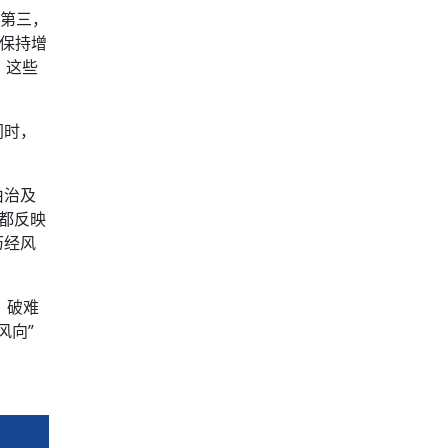
界第三，
度保持增
。这些
同时，
由治及
都反映
历经风
、破难
风向”