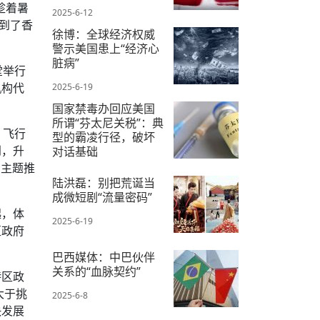
趁着暑
2025-6-12
到了香
徐博：全球经济权威
警示美国患上“经济心
脏病”
堂举行
机构代
2025-6-19
国家禁毒办回应美国
所谓“芬太尼关税”：典
，飞行
型的霸凌行径，破坏
到，升
对话基础
的主题推
2025-6-20
陆洪磊：别把荒诞当
。
成微短剧“流量密码”
起，体
2025-6-19
区政府
巴西媒体：中巴伙伴
关系的“血脉契约”
特区政
大于挑
2025-6-8
快发展