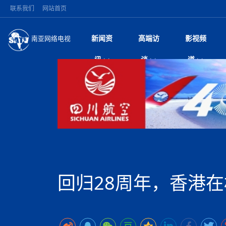
联系我们
网站首页
新闻资
高端访
影视频
南亚网络电视
今日头条
名人访谈
雪山为证 丝路有声
微电
“
讯
谈
道
纪实
风
国际新闻
全球人物
美方暂缓对伊军事打
电视
从
议即可取消开战计
局
加德满都新版交通总
视
中国新闻
创业故事
（长江十年行）金
电影
车
马 快速通道军地协
神与长江文化交融
巫
印度马哈拉施特拉邦
日
中
经济新闻
凡人故事
消费火爆出口疲软 
纪录
她
律
深耕中尼友谊 西藏
中
困境亟待破局
好评中国丨向实向
扎
缔结引领边境合作
美国促成加沙历史性
环球观察
尼泊尔取消国际藏学
宣传
始
除武装 以色列将逐
专
中
中国政策
尼电动新车市占率全
时政微观察丨以侨
深
突发：西藏林芝市墨
中
一带一路
2026“一带一路”年
微直
地近八成市场
倒
中
10千米
国际足联：对阿根
“稳”等
巴基斯坦西南部煤矿
为展开调查
持刀闯馆案进入公诉
中
南亚网评
南亚网评｜多重考验
微短
PPA审批持续停滞 
查整改
尼
尼泊尔国民议会审议
泊
回归28周年，香港在
共识推进善治
东西问｜强晓云：“
水电投资承压
被俘尼泊尔青年讲述
推
拟提高至10万美元
日本熊本突发强震致
丝路故事
世界从中国两会探
影视资
高质量合作的“黄金
也不愿归国
面停运
青海海南州兴海县接连
南亚网评：邻国外交
尼泊尔政府推出“真
县7个乡镇设施受损
专
图说南亚
2026年尼泊尔世
源在于国家能力赤
接单啦！“世界超市”
75年沧桑蝶变，西
一位百万卢比得主
美军称已完成最新
尔
情合影
意义？
全球华人
全国侨务工作会议在
执政百日舆情多发 
阿富汗尼姆鲁兹“丝
尼泊尔总理巴伦德拉
尼泊尔巴伦政府将分