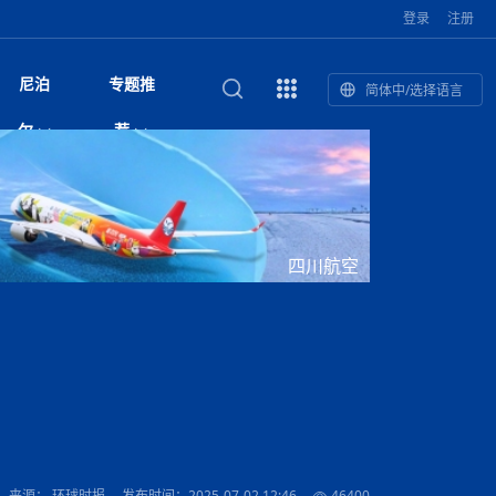
登录
注册
尼泊
专题推
简体中/选择语言
馆发布安全防
复盘：尼印关系转折如何间接影
综合
印度“蟑螂运动”升级：万名学生无视禁令游行 警方
尼泊尔头条
视频| 中国驻尼泊尔使馆举办招待会 隆重庆祝中
首届中尼媒体峰会
尼泊尔内政部长古隆坦言：任职4个月“没能好好工
“首届中尼媒体峰会”系列报道六：
尔
荐
境局势
催泪瓦斯驱散致180人受伤
国人民解放军建军99周年
作”
助农致富
国文化中心成
军西班牙队颁奖
泊尔
华为尼泊尔公司举办2026 科技前沿：媒体对话 助
综合新闻
视频| 南亚网视航拍加德满都：蓝花楹怒放的城市
2023年中尼投资与经贸论
印度陆军总司令将访尼 尼泊尔将授予其荣誉军官
中尼投资与经贸论坛举办：总理普
的第二故乡
力尼泊尔数字化转型
坛
军衔
吉祥灯揭幕
主席班达里
香”约：一座城与一枚香包双向
美国男子涉嫌非法越境进入尼泊尔 在印尼边境被
视频| “锦绣天府·安逸四川”文旅交流座谈会在尼泊
尼泊尔纳税人激励计划首期抽奖揭晓 消费者购物
“首届中尼媒体峰会”系列报道四：凝
赋能ICT发
家亲》摄制组志愿者演员招聘启
奇谈
巴基斯坦卡拉奇购物中心发生重大火灾 已致至少
旅游头条
晓谈天下丨美国人类学者马立安：深圳精神就是
世界第12高峰布洛阿特峰突发雪崩 知名登山家普
奖项出炉！罗德里斩获金球奖 西
捕
尔加德满都成功举办
视频| 加德满都东出口大升级! 苏雅尔维纳亚克至
250卢比喜中100万卢比大奖
进中尼友好
1人死亡
“闯”
中尼友谊龙舟赛
尔萨带队团队失联
国文化中心成
荣誉
尼泊尔巴克塔普尔 新年迎来旅游高峰
杜利凯尔六车道高速加速建设中
尼泊尔拟扩大国家服务团训练范围 8至12年级学生
尔
路”合作与创
域天妃：尺尊公主传奇》 第七
游眼
孟加拉前总理卡莉达·齐亚因病情“非常危急”入院治
徒步旅行
走进蓝毗尼：探寻佛陀诞生地的和平与宁静
尼泊尔春季徒步热升温 官方呼吁加强环保与安全
可自愿参加
雪域，两度西行赴拉萨
印度下调汽油、柴油及航空煤油出口关税 新税率6
视频|湖北十堰绿松石文化展西安举办：一石牵秦
尼泊尔加德满都加强控烟措施 保障公众健康和无
“首届中尼媒体峰会”系列报道五：尼
四川航空
传承与文明共生 第九章 金顶凝
疗
成都大运会
意识
费发布启事（面
正式实施“世代禁烟令”
开普省安全部队与巴塔恐怖分子冲突升级，造成民
南亚网络电视丨特朗普称如果选举人团投票给拜
高院裁决倒逼产业转型 奇特旺大象骑游存废引争
默默无闻”到全球竞争者
月1日起生效
尼泊尔经济运行简报，金融承压与发展调整并行
楚 青绿赴长安
视频| 朱红漫天：尼泊尔新年最“红”的节日
烟消费环境
带一路”
院选举答记者
赛尼泊尔赛区预
原创
斯里兰卡监狱爆发帮派大乱斗 已致25死百余人受
上榜酒店
尼泊尔迎来正宗中国味：福盛中餐厅盛大开业
加德满都旅馆：泰美尔区的传奇与地标
众大规模逃离家园
登，他将离开白宫
视频| 千年雨神巡游：尼泊尔拉托·马钦德拉纳特
议 伦理保护与地方民生两难博弈
展览在尼泊尔
救护车变“运毒车” 尼泊尔科西省大麻走私问题引关
行：故土羁绊与青年外流困境交
伤 军方紧急入驻维稳
杭州亚运会
纪实
孟加拉国土豆供过于求，价格跌破每公斤20塔卡
节的信仰与狂欢
木斯塘——从外国人的目的地，到如今尼泊尔人的
“致命一击”有多快
注
最长寿奥运冠军离世
印度多地遭遇极端热浪 新德里气温突破45°C
斯瓦米倡议设立瑜伽部 尼泊尔部长调侃“让腐败分
视频| 英国知名美妆品牌 The Body Shop 在帕坦
视频| 曾经打碟的手 如今签署逮捕令：苏丹·古隆
尼泊尔油罐车为避让野鹿侧翻起火 消防一小时成
“首届中尼媒体峰会“系列报道三：共
孔院” 短视
国记者看大运：通过体育赛事见
客厅
马尔代夫旅游业势头强劲：入境游客突破180万 中
吃喝玩乐
南亚网视《SATV新闻会客厅》专访喜马拉雅航空
加德满都迎来夜生活新地标：XO俱乐部树立全新
域天妃：尺尊公主传奇》 第七
南亚网视衷心祝愿尼泊尔人民以及全球尼泊尔朋友
旅游热土​
加德满都泰米尔雅乐轩酒店荣获环境管理认证
：趣味竞技燃
巴基斯坦削减LNG进口：取消21船合同并寻求卡
南亚网络电视丨亚洲最穷的国家不丹-拿10元人民
尼泊尔马南县：雪山、圣湖与古寺交织的高原秘境
子去冥想”
Labim Mall 正式开业
的逆袭传奇
功控制火势
演绎中尼感人故事
国仍是最大客源国
总裁周恩永：云端架虹桥 翼展新丝路
第二届中尼媒体峰会专题
标杆
安艺青、陈俐
传承与文明共生 第八章 塔基藏
斯里兰卡百年最强飓风致茶园成“荒地” 工人生计受
们德赛节快乐！
纪实
塔尔供气调整
孟加拉辍学率上升令人担忧
币，在不丹能干什么
南亚网视SATV｜探访加德满都文殊菩萨修行地勋
春天吞噬了冬
伤留在“记忆阁楼”
尼泊尔丹库塔警方查获647公斤大麻 两名涉案人员
文明互鉴 首部直译尼泊尔文版
南京造！
影星维杰“逆袭”登顶！印度一邦政坛迎来大洗牌
尼泊尔肿瘤医
运在欢庆与惜别中落幕
肃环县
不丹举办2025全球和平祈祷节
图说尼泊尔
南亚网视 SATV | 甘肃环县3 3米大锅烹煮66只
山体滑坡地区搜救行动正在进行中
重挫
部（猴庙）感悟朝圣之旅
来尼泊尔徒步为什么购买保险至关重要？
探索奢华：加德满都附近的顶级度假村
被捕
尼泊尔持续暴雨致全境交通瘫痪 多条国道关闭 数
尼正式首发
尼泊尔比拉德讷格尔一实习医生坠楼身亡
从雪域高原到尼泊尔：第三届“石榴籽杯”草原足球
【视频】尼泊尔新政府成立以来，都做了些什么？
尼泊尔本财年发力稳就业 计划创造十万岗位 重拳
“首届中尼媒体峰会”系列报道二：
羊，你想不想来一口？
尼泊尔中国新年系列庆祝
赛（尼泊尔赛
带来激情与欢乐
印度洋稳定成为马澳第二次高级官员会谈首要议题​
南亚网视《SATV新闻会客厅》专访中国著名导演
Alev Kebab Sultanate 尼泊尔第一家土耳其中东
​释迦牟尼佛诞辰2569周年：千年智慧的当代回响
化中尼文旅合
访尼泊尔
巴基斯坦旁遮普省遭严重雾霾侵袭，多城空气质量
安徽凌家滩文化图片展在孟加拉国开幕
南亚网络电视丨为何中丹边境通婚普遍？看了不丹
百游客被困
吃太多烤红薯（不是因为容易
邀请赛6月20日山南启幕，跨国球队共逐绿茵
整治海外务工诈骗
结硕果
华诞
尼泊尔节日
南亚网视丨百年华诞：草原上升起不落的太阳（关
话动
一个无需择日的吉日：走进尼泊尔的Akshaya
谢飞先生
风味餐厅
风自山谷北--中国甘肃摄影家尼泊尔摄影展览
 加都大学苏
域天妃：尺尊公主传奇》 第七
斯里兰卡飓风死亡人数超过200人
达危险水平
姑娘真实生活，难怪想嫁到中国！
南亚网视SATV丨尼泊尔博达纳大佛塔
探索喜马拉雅山：尼泊尔徒步指南系列 - 系列 I
瓦尔纳巴斯博物馆酒店（Varnabas Museum
外开放
一届亚运会”闭幕，未来，何以
不丹帕罗嘎查乡向日葵产量占全国一半 农户盼增
尼泊尔拉利特普尔市 客车撞上高架桥致1死19伤
利宁，中国水电十一工程局上马相迪电站运维项
Tritiya
"抵尼 加都
南亚网视 SATV | 环州故城！环县
传承与文明共生 第七章 寺壁藏
尔乒乓球选手：中国队太强，想
马尔代夫实施“世代烟草禁令” 教育部长称开创全球
视频 | 中华人民共和国成立75周年庆祝活动在多
hotel）今天开业
州参加亚运会
孟加拉国登革热感染病例超1.5万 死亡58人
大型榨油设备
11次登顶珠峰刷新女性纪录！“山地女王”拉克巴·
中国
旅游故事
目）
外国青年“看中国” 巴西圣保罗大学教授-向世界展
第三届中尼媒体峰会
尼泊尔登顶传奇明玛·夏尔巴：从登山者到行业引
赛在加德满都隆
先例
南亚网视 SATV | 加德满都市展开河道垃圾清理活
加德满都“中国美食城”盛大开业 带来地道中餐与超
最美尼泊尔风景图
斯里兰卡铁路系统迎变革：内阁决议招聘女性担任
国举办
—医疗队护航
飞航线
夏巴兹总理将派遣巴基斯坦青年赴沙特参与“2030
南亚网络电视丨印军闯下弥天大祸！机枪扫射联合
南亚网络电视丨中国版的“马尔代夫”，海水清澈风
夏尔巴：荣光背后是半生漂泊与坚韧重生
23名登山者成功登顶乔戈里峰
示不一样的中国
领者 珠峰登山经济重回本土掌控
【相约帕坦杜巴广场】卡蒂克舞节：尼泊尔最古老
动 改善河道生态环境
南亚网视 SATV | 秒懂！环州故城的“由来”
值体验
启中尼文化交流
司机、站长等核心岗位
愿景”项目
国车队，或永久失去入常资格
景如画，宛如画中世界
木斯塘圣塔玛尼酒店被评为“2024最佳新酒店”
破百，印度总理莫迪点赞
不丹赌博与线上诈骗问题严峻 政府加强打击但挑
体育
中尼龙舟赛
视频| 从城市漫步到乡村漫步：外国创作者在中国
喜马拉雅航空
中尼友谊龙舟赛新闻发布会：中国驻尼使馆王欣参
中尼航线迎新契机 喜马拉雅航空与
南亚网视丨百年华诞：少年（合唱，中国电建尼泊
的文化舞蹈盛典，延续三百年的信仰与艺术
诊：温情守护
域天妃：尺尊公主传奇》 第七
尔参赛队员武术比赛赢得喝彩
马尔代夫实施“世代禁烟令” 外国游客也需遵守
第 10 届纹身大会4 月 7 日-9 日在加德满都举行
视频：第16届“汉语桥”世界中学生中文比赛 一号
都
战仍存
来源： 环球时报
发布时间：2025-07-02 12:46
46400