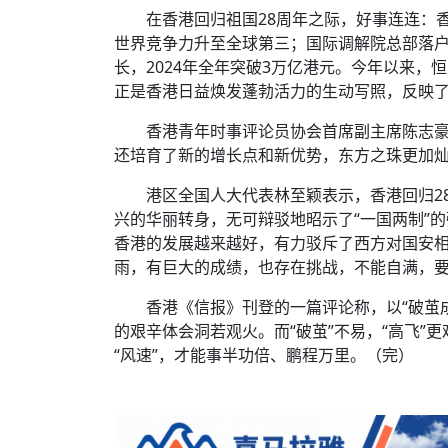
在香港回归祖国28周年之际，好事连连：
世界竞争力升至全球第三；国际调解院总部落户
长，2024年全年突破3万亿港元。今年以来，
正是香港日益焕发蓬勃活力的生动写照，反映
香港青年时事评论员协会首席副主席陈志豪
还培育了新的增长点和新优势，东方之珠更加
港区全国人大代表林至颖表示，香港回归2
兴的华丽转身，无可辩驳地昭示了“一国两制”
香港的发展越来越好，有力驳斥了西方对国安相
雨，有巨大的成绩，也存在挑战，不能自满，
香港《信报》刊登的一篇评论称，以“破茧
的艰辛体会洞若观火。而“破茧”不易，“高飞”
“风速”，才能事半功倍、鹏程万里。（完）