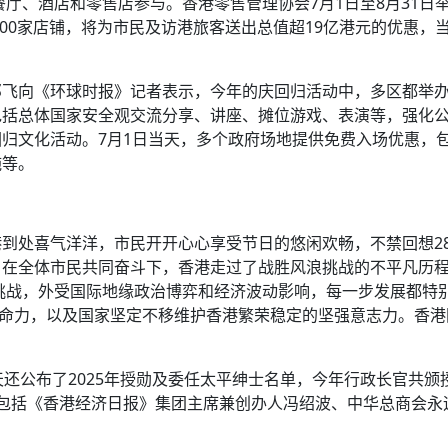
餐厅、酒店和零售店参与。香港零售管理协会7月1日至8月31日
000家店铺，将为市民及访港旅客送出总值超19亿港元的优惠，
邓飞向《环球时报》记者表示，今年的庆回归活动中，多区都举
包括总体国家安全观交流分享、讲座、摊位游戏、表演等，强化
归文化活动。7月1日当天，多个政府场地提供免费入场优惠，
施等。
到处喜气洋洋，市民开开心心享受节日的悠闲欢畅，不禁回想2
，在全体市民共同奋斗下，香港走过了战胜风浪挑战的不平凡历
等挑战，外受国际地缘政治博弈和经济波动影响，每一步发展都特
生命力，以及国家坚定不移维护香港繁荣稳定的坚强意志力。香港
还公布了2025年授勋及委任太平绅士名单，今年行政长官共颁授
包括《香港经济日报》集团主席兼创办人冯绍波、中华总商会永