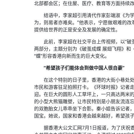
北部都会区；在住屋、医疗、教育等方面持续
结语中，李家超引用清代作家彭端淑《为学
为，则易者亦难矣。”他表示，宁愿做艰难的改
提供给世界的正是安全及发展的确定性。
此前，李家超在社交平台上传视频，以“破
两部分，主题分别为《破茧成蝶 展翅飞翔》和《
“蝶”形容香港向新而生的巨大变化。
“希望孩子们能体会到做中国人很自豪”
在这个特别的日子里，香港的大街小巷处
市民和游客驻足拍照打卡。《环球时报》记者走
迎。在巨大的圆形人工草坪上，一只高达两米的
的小型大熊猫雕塑，让市民特别是小朋友流连忘
的双胞胎女儿乖乖坐下合影。秦小姐告诉记者
国宝。她说，国家和香港会越来越好，希望孩
据香港大公文汇网7月1日报道，为了庆祝香