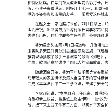
和特区区旗，在紫荆花大型雕塑前合影打卡，还
假，带孩子来香港玩，刚好赶上‘七一’，和香
港的多姿多彩和市民的友善，非常喜爱这座城
在赵女士一家拍照打卡前，7月1日早上，
酒会庆祝。出席者包括香港行政长官李家超和
表也有出席，包括中联办主任周霁、外交部驻
香港星岛头条网7月1日报道称，升旗活动
服务队多架直升机分别悬挂国旗及区旗，飞越
旗前现场播放了歌手王菲演唱的歌曲《如愿》，这
广曲，歌词诗意地讲述了四代人的家庭故事，
随后酒会开始，香港青年弦乐团等合奏重
现年轻人的家国情怀及港人自强不息的奋斗精
完成《基本法》第二十三条立法，重建了安全
李家超还说，“本届政府上任以来，香港经济
府重视劳工权益，将最低工资由“两年一检”改为
战，接下来主要工作有三方面：以高水平安全