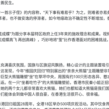
改善民生。
一首示子侄》的内容称，“天下事有难易乎？为之，则难者亦易
革者，也不做安逸的停滞者，如今地缘政治不确定性不断增加，
茧成蝶”为题分享本届特区政府上任3年来的施政理念和成果。视
成蝶高飞 再创高峰》，巧妙地将“茧”比作香港面对的困难挑战
处充满喜庆氛围，国旗与区旗迎风飘扬，精心设计的主题装置吸
访发现，今年“维园庆回归”特别展出的“亲亲大熊猫”主题雕塑非
巨型大熊猫雕塑“坐”在草坪中央，周围有约100只形态各异、憨
返。在一只“坐着吃竹子”的大熊猫雕塑前，香港市民秦小姐正招
，她的两个女儿都非常喜欢大熊猫，她们也都知道大熊猫是我们
子们能体会到做中国人很自豪，在香港生活很开心、很幸福。
港回归祖国28周年，全港18区举办500项庆祝活动。其中饮食界