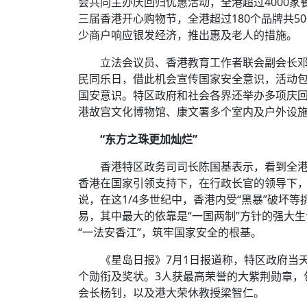
会共同主办庆回归优惠活动，全港超过4000家
三届香港开心购物节，全港超过180个品牌共5
少商户响应银发经济，推出惠及老人的措施。
立法会议员、香港教育工作者联会副会长
民同乐日，借此机会宣传国家安全意识，活动
国安意识。特区政府和社会各界还举办多项庆回
港故宫文化博物馆、康文署多个室内及户外设
“东方之珠更加灿烂”
香港特区政务司司长陈国基表示，看到全港
香港在国家引领支持下，在行政长官的领导下
说，在这1/4多世纪中，香港内受“黑暴”破坏
易，其中最大的依靠是“一国两制”方针的强大
“一法安香江”，筑牢国家安全的根基。
《星岛日报》7月1日报道称，特区政府当天
个勋衔及奖状。3人获最高荣誉的大紫荆勋章，
会长杨钊，以及港大荣休教授梁智仁。