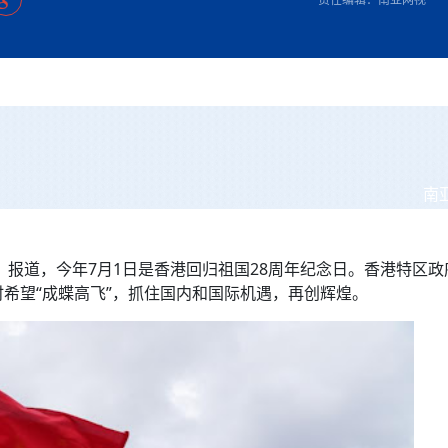
方向
大会开幕
侨胞健康
课程从“试试看”变为“抢着报”
第16届“汉语桥”世界中学生中文比
卷·双脉合流：技艺
者信心
号
投资孟加拉国以帮助它到 2041 年成为发达国家
志愿者：亚运赛场的
尼泊尔赫塔乌达举行大型集会
成锡忠
泊尔赛区比赛在加德满都举行
珍
孟加拉国表示，缅甸必须为罗兴亚人的遣返建立信
中国民族音乐会走进尼泊尔 金钟之星民乐团带来
第十七届“汉语桥” 第四届“汉语秀”
尼泊尔18名大学
耗
《中尼一家亲》微短剧主创首聚 共绘 “一带一路”
南亚网视特别推荐 | 中工国际董事
曲大赛巴西赛区收官：唤起家国
协会第五届“比亚迪杯”篮球比
活动引朝野反思 坚守一中原
“归乡”！今日叩关洛阳，丝路雄
视频：中国援尼医疗队蓝毗尼义诊：
—中国科学家林占熺的“绿色
任和安全
浓郁的中国文化体验(实况3）
赛落幕
款助力相送
友好新篇
沙特阿拉伯与孟加拉国签署合作协议，成立联合商
民网专访
东京奥运会跳高冠
套餐 为智能经济发展注动力
《一周新
一）
道
暖流
“汉语桥”线上团组项目在尼泊尔开始
长篇历史小说《雪
业委员会
会前的奥运会”
2起灾害 致3死21伤 蛇咬、山
卷·双脉合流：技艺
《Jerry on Top》在尼泊尔开拍，父子档首同台引
尼泊尔上马相迪A水电站成功应对今
观众俱
五四”精神主题座谈会在首尔举
确定：朱杨柱、张志远、黎家盈
泊尔沙阿政府激进施政引争议
响到现代文明通道 穿越千年
行稳致远
中国援尼医疗队蓝毗尼义诊：跨国界
巧艺
期待
在一个变暖的世界里，孟加拉国的服装业能“不受
验
议并存
践
气候影响”吗？
视频
甜苹果》加德满都热演 以色
组图：谷地繁花绽放，春意满盈
低空经济“起飞”保驾护航
中国网剧正走向“无时差”触达海外观众
多国使馆携侨界举行清明祭扫活
短视频
制造全球新坐标
南
群体冲突致1死9伤 局势持续
第三届中尼
管控
华侨刘巧儿评剧社”
开放新格局
2026新
国抗议 尼泊尔多家医院暂停
》报道，今年7月1日是香港回归祖国28周年纪念日。香港特区政
视频
时希望“成蝶高飞”，抓住国内和国际机遇，再创辉煌。
直播