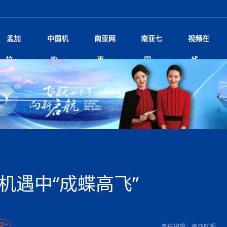
孟加
中国机
南亚网
南亚七
视频在
——南亚网视上线运营六周年
影
中国电影节”在尼泊尔首都加德满都正式开幕 《大
孟加拉头条
微电影《一缕阳光》
中国驻尼使馆
孟加拉国东南部暴雨引发洪灾滑坡 44人遇难超百
文化﹒艺术
尼泊尔雨季将至灾害风险攀升 中使
印度新闻
喜马拉雅地缘博弈
视频
拉
构
事
国
线
杀》导演兼编剧张琪接受南亚网视专访
万人受困 救援受阻
疫重要提醒
响1962年中印边
击 特朗普：美伊尽快达成协
剧
“拆改”到“经营”：中国城市更新如何在存量中破
华侨华人
22集电视剧《山海情》尼语版 第二十二集
中国文化中心
芒果促进中孟贸易关系
娱乐﹒体育
“我和中国的故事——庆祝尼泊尔中
尼泊尔新闻
特朗普为世界杯冠
新尼
深汕微电影《新生活》
划
？
立十周年”征文系列之一：中国是我
规待内阁审批 地铁BRT齐上
频丨探秘富贵车业掌舵人巫兴贵的非凡之路
孟加拉国暴发数十年来最严重麻疹疫情 死亡儿童
张茂明大使拜会尼泊尔联邦院新任副
甘肃庆阳二十一载“
沙水拍云崖暖：云南推动长征精
院
轮载初心 实干赴征程——探秘富贵车业掌舵人
旅游文化
中资企业协会
乔治亚·马洛尼抱怨孟加拉国出售劳工签证
生活﹒健康
华为深耕尼泊尔二十余年：以人才培养
巴基斯坦新闻
南亚网视《中尼一
开心
调卡壳
22集电视剧《山海情》尼语版 第二十一集
超过500人
孟加拉国智库学者访华团一行访问南亚研究所
奔赴
2026世界杯各大
微电影《东方梦》
共生
兴贵的非凡之路
展，共筑数字未来
事
2
一建筑倒塌 已致9人死亡
本搅局南海，日学者警告：日本正图谋南下将菲
“我和中国的故事——庆祝尼泊尔中
班牙包揽三大重磅
尼建交70周年系列报道十三丨南亚网视专访尼
张茂明大使拜会尼泊尔内政部长阿亚
尼泊尔数字经济陷入单向发展
片
的柜台 她的世界
娱乐体育
纪录片丨喜马拉雅情缘系列之北大的奥妮卡
华侨华人协会
巴基斯坦世界最佳保龄球阵容：阿夫里迪
本网原创
香港职业生涯协会访尼：聚焦“一带一
孟加拉国新闻
长篇历史小说《雪
新旅
宾打造成桥头堡
“如果我没有戒酒，我就不可能成为一名作家”
立十周年”征文
阿里代表团访尼圆满收官 友城
友好论坛主席高亮先生
22集电视剧《山海情》尼语版 第二十集
孟加拉国宣布2月举行议会选举 为去年政治动荡后
“中国正在帮助孟加拉国实现梦想”（共创繁荣发展
散记丨八载风雪归
微电影《少年突击队》
业故事
卷·双脉合流：技艺
新向优向绿，中国经济一路向前
根异国，仁心不改--专访尼泊尔华侨友好医院创
南亚网视“2026年新年恭贺视频”免
全球首个！马尔代夫
开启发展新篇
裁军协议 哈马斯同意全面解
首次全国投票
新时代）
中国动画产业，从“
外交部发言人就尼泊尔联邦议会众议
研究会研讨会 重申坚持一个
片
生活健康
定制专属纸巾，助力品牌形象升级｜A.B.C.paper
加大孔子学院
港媒：榴莲成为中国年轻消费者时尚选择
中国驻尼使馆
第25届“汉语桥”世界大学生中文比
斯里兰卡新闻
巧
本网
人夏琛琛
纪录片丨喜马拉雅情缘系列之博克拉的“中江表哥”
孟加拉国世界杯任务开始
向在尼中资机构及企业）
步撤军
访尼人权委员会委员比肯·K·达瓦迪莉莉·塔帕：
北京希望吸引更多孟加拉国游客来中国旅游
铭记历史守望和平｜“我的南京”主题
尼建交70周年系列报道十二丨南亚网视专访尼
22集电视剧《山海情》尼语版 第十九集
问
尼泊尔廓尔喀乡村
微电影《我们的答案》
尼泊尔定制服务
选赛圆满落幕
球第二 中国新能源车垄断当
尼泊尔蓝毗尼首届“国际和平节”活动
为桥，同心筑梦
度复盘国家治理危机：政策脱离民生 粗暴执法
中国文化中心隆重开幕
生死时速！毒蛇完成
脱县发生4.6级地震 震源深度
文化教育协会会长哈利仕博士
孟加拉国调整进口政策，服装制造商预计出口额将
王炯会见孟加拉国北达卡市市长阿提库·伊斯拉姆
织
享年101岁，全球
度候选汉字发布 包括“睦”“联”
播
人物访谈
特大孔子学院
国家电投五凌电力控股的孟加拉国首个综合智慧能
成都大运会
特里布文大学孔子学院作品 荣获 “最・
马尔代夫新闻
（成都大运会）外
新闻会
达卡周六早上空气质量中等
长篇历史小说《雪
逼民众走向极端
国藏族创业者在尼泊尔的咖啡梦想
纪录片丨喜马拉雅情缘系列之尼泊尔“老广”杰克
穆斯塔菲兹在上一场比赛中创保龄球胜利纪录
中铁二局尼泊尔军方公路十标项目部
廷足协在世界杯上的违规违纪行
额外增加50亿美元
孟加拉旅游产业现状
22集电视剧《山海情》尼语版 第十八集
张茂明大使拜会尼泊尔外秘拉伊
源项目开工
频征集活动特等奖
证中国发展奇迹
爆炸致34名矿工死亡
尼泊尔锐达股份有限公司——合成轻钢树脂瓦
“汉语桥”尼泊尔赛区决赛圆满落幕，
卷·双脉合流：技艺
激情 篝火欢歌庆元旦
尼泊尔首届“中国新年”系列庆祝活动
阶段 外交部再次敦促日方彻
柏林中国文化中心举办诗歌诵读会《
英媒：不要把童年创
尼建交70周年系列报道十一丨南亚网视专访尼
奇葩的孟加拉：女性执政，性交易却合法化，工人
千年典籍赋能中尼
“苏超”冠军奖杯，
接踵而至 巴伦政府亟需凝聚
剧
视频新闻
20集微短剧《爱在加德满都》第2集
援尼医疗队
嫦娥六号暴雨中起飞，诠释嫦娥奔月之美！
杭州亚运会
中国援尼医疗队协调捐赠新车 助力
不丹新闻
境外媒体：杭州亚
中国甘
莎摘得桂冠
巧
尼泊尔281个水电项目遇阻 万亿
“Vinnata”品牌开启征程
泊尔新锐政坛女性高塔姆履职百日谈：大刀阔斧
纪录片丨喜马拉雅情缘系列之幸福的“中间人”
谢哈布丁当选孟加拉国新任总统
天》
航空乘客权利法案 空难赔偿
尔华人华侨协会 促统会 会长
孟加拉国登革热死亡病例升至283例，专家预警11
每天流汗又流血
卡拉姆·阿里90 岁高龄仍不戴眼镜看报纸
《佛国记》于蓝毗
机遇中“成蝶高飞”
院提升服务能力
中国—中亚精神”如何照亮区域
历史首次！孟加拉帕德玛大桥铁路连接线传来好消
第23届“汉语桥”世界大学生中文比
大运会给成都市民
俄乌战场经历 坦言宁愿返俄
穆萨货运双线开通！响应全球，携手开启新篇章
司法改革 深耕青年政治传承
南航与文旅机构共庆中国旅游日，深
青海省玉树藏族自治州商务考察团到
多人受伤 列车脱轨、交通全
月后仍处高风险期
冬天，真不建议你
寻发展确定性
讯
图说孟加拉
续集热潮席卷尼泊尔影坛：是故事延续还是单纯逐
中国在尼企业
专访：世界贸易组织官员关注孟加拉国脱离最不发
拉萨⇌加德满都直飞航班每周一班
百年
时代”？
20集微短剧《爱在加德满都》第1集
息
南亚网视祝大家新年快乐：砥砺前行，再创辉煌！
区）决赛圆满落幕
第24届“汉语桥”尼泊尔赛区决赛收官
长篇历史小说《雪
孟加拉国第一座现代化大型污水处理厂竣工 中
作
发生5.7级、5.8级地震 全
纪录片丨喜马拉雅情缘系列之弄堂里的尼泊尔餐厅
12月28日孟加拉国首条轻轨正式开通
斯里兰卡中国文化中心图书馆正式对
胖）
潮评丨“史上最好的
利？
达国家平稳过渡
反复陷入僵局 尼泊尔困局根
援尼医疗队首批中医设备及"侨胞药箱
庆山夺冠
卷·双脉合流：技艺
成都大运会｜尼泊
实账单百万富翁计划” 每日诞生
南亚网视新闻会客厅片头
方：“一带一路”倡议造福伙伴国又一例证
 暂无人员伤亡
访丨塞中经贸合作迈向产业链深度融合——访塞
尼泊尔武术运动员今日启程赴中国湖
“心向远方”？
界小姐冠军出炉 新晋佳丽同台温
米拉看
字
义乌“焕新”开市
诊疗中心服务能力温情双升级
藏发展之路为何具有世界借鉴
孟加拉国的能源计划因燃料危机而面临天然气困境
视频：尼泊尔层峦叠嶂的朱加尔雪山
第22届“汉语桥”世界大学生中文比
巧
看大熊猫
一轮对伊朗的打击行动
维亚工商会主席查代日
绿茵驰骋展英姿 白衣守护践仁心—
赛前强化训练和交流学习
喜马拉雅航空开通拉萨-加德满都直
重举行
加大孔院举办“儒韵华彩”文化周 开
异域味蕾碰撞 瞬间穿越故乡——汉源餐厅
尼泊尔纪录片《从零到8848》亚特兰大首映 聚焦
“中国正在帮助孟加拉国实现梦想”
孟加拉国反对派不参加下届大选
中尼友谊足球赛
印度代表队奖牌数
京召开 习近平重要指示为新
娱乐
尼泊尔各界呼吁理性看待施
绸之路桥”完工 投入使用提升区
河北第16批援尼医疗队加德满都义
李尚福会见孟加拉国海军参谋长
视频 | 美丽的村庄“多拉乐加特”
新篇章
长篇历史小说《雪
成都大运会：尼泊
·沙阿主持召开资本市场高层
别会见中印两国驻尼大使 释
最短登顶路线与气候议题
喜马拉雅航空正式复航重庆=加德满
责任编辑：南亚网视