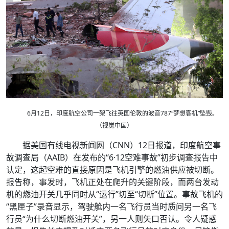
6月12日，印度航空公司一架飞往英国伦敦的波音787“梦想客机”坠毁。
（视觉中国）
据美国有线电视新闻网（CNN）12日报道，印度航空事
故调查局（AAIB）在发布的“6·12空难事故”初步调查报告中
认定，这起空难的直接原因是飞机引擎的燃油供应被切断。
报告称，事发时，飞机正处在爬升的关键阶段，而两台发动
机的燃油开关几乎同时从“运行”切至“切断”位置。事故飞机的
“黑匣子”录音显示，驾驶舱内一名飞行员当时质问另一名飞
行员“为什么切断燃油开关”，另一人则矢口否认。令人疑惑