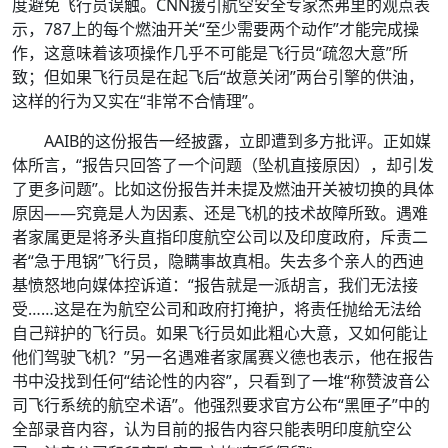
度避免飞行员误触。CNN援引航空安全专家杰弗里的观点表
示，787上的每个燃油开关“至少需要两个动作”才能完成操
作，这意味着该项操作几乎不可能是飞行员“疏忽大意”所
致；但如果飞行员是在起飞后“故意关闭”两台引擎的供油，
这样的行为又实在“非常不合情理”。
AAIB的这份报告一经披露，立即遭到多方批评。正如媒
体所言，“报告只回答了一个问题（坠机直接原因），却引发
了更多问题”。比如这份报告并未提及燃油开关被切换的具体
原因——究竟是人为因素、还是飞机的技术故障所致。遇难
者家属更是将矛头直指印度航空公司以及印度政府，斥责二
者“急于甩锅”飞行员，隐瞒事故真相。失去多个亲人的西迪
基愤怒地向媒体控诉道：“报告就是一派胡言，我们无法接
受……这是在为航空公司和政府打掩护，将责任抛给无法给
自己辩护的飞行员。如果飞行员如此粗心大意，又如何能让
他们驾驶飞机？”另一名遇难者家属赛义德也表示，他在报告
书中没找到任何“结论性的内容”，只看到了一堆“称赞波音公
司飞行系统的航空术语”。他强烈要求官方公布“黑匣子”中的
全部录音内容，认为目前的报告内容只能表明印度航空公