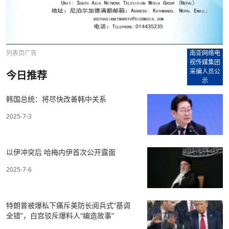
列表页广告
南亚网络电
视传媒集团
采编人员公
今日推荐
示
韩国总统：将尽快改善韩中关系
2025-7-3
以伊冲突后 哈梅内伊首次公开露面
2025-7-6
特朗普被爆私下痛斥美防长阅兵式“基调
全错”，白宫驳斥爆料人“编造故事”