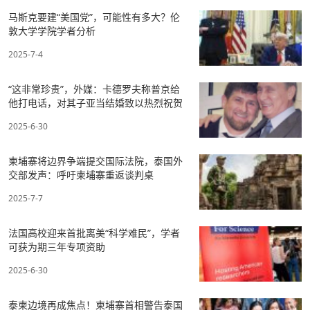
马斯克要建“美国党”，可能性有多大？伦
敦大学学院学者分析
2025-7-4
“这非常珍贵”，外媒：卡德罗夫称普京给
他打电话，对其子亚当结婚致以热烈祝贺
2025-6-30
柬埔寨将边界争端提交国际法院，泰国外
交部发声：呼吁柬埔寨重返谈判桌
2025-7-7
法国高校迎来首批离美“科学难民”，学者
可获为期三年专项资助
2025-6-30
泰柬边境再成焦点！柬埔寨首相警告泰国