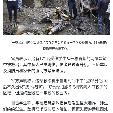
一架孟加拉国空军训练机起飞后不久坠毁在一所学校校园内，消防员正在
现场展开救援工作。
官员表示，另有171名受伤学生从一栋冒烟的两层建筑
中被救出，其中多人严重烧伤。伤者通过直升机、三轮车以
及消防员和家长的协助被紧急送医。
军方声明称，这架教练机于当地时间下午1点06分起飞
后不久出现"技术故障"。飞行员试图将飞机转向人口较少的
区域，但最终坠毁在一学校的校园内。
目击学生称，学校建筑剧烈摇晃后发生巨大爆炸，师生
们纷纷逃生。坠机现场很快陷入混乱，惊慌失措的亲属四处