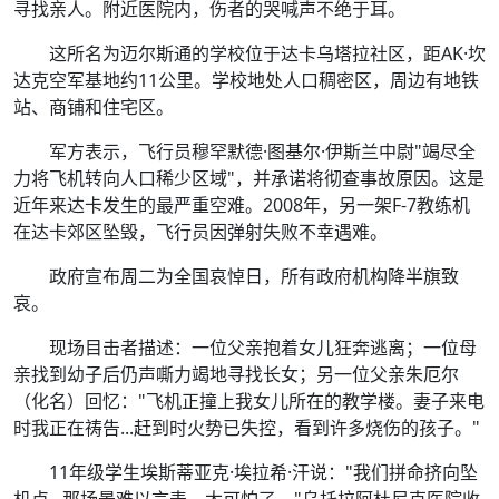
寻找亲人。附近医院内，伤者的哭喊声不绝于耳。
这所名为迈尔斯通的学校位于达卡乌塔拉社区，距AK·坎
达克空军基地约11公里。学校地处人口稠密区，周边有地铁
站、商铺和住宅区。
军方表示，飞行员穆罕默德·图基尔·伊斯兰中尉"竭尽全
力将飞机转向人口稀少区域"，并承诺将彻查事故原因。这是
近年来达卡发生的最严重空难。2008年，另一架F-7教练机
在达卡郊区坠毁，飞行员因弹射失败不幸遇难。
政府宣布周二为全国哀悼日，所有政府机构降半旗致
哀。
现场目击者描述：一位父亲抱着女儿狂奔逃离；一位母
亲找到幼子后仍声嘶力竭地寻找长女；另一位父亲朱厄尔
（化名）回忆："飞机正撞上我女儿所在的教学楼。妻子来电
时我正在祷告...赶到时火势已失控，看到许多烧伤的孩子。"
11年级学生埃斯蒂亚克·埃拉希·汗说："我们拼命挤向坠
机点...那场景难以言表，太可怕了。"乌托拉阿杜尼克医院收