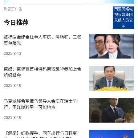
列表页广告
南亚网络电
视传媒集团
采编人员公
今日推荐
示
被捕后金建希住单人牢房、睡地铺，三餐
菜单曝光
2025-8-13
柬媒：柬埔寨首相洪玛奈将赴华参加上合
组织峰会
2025-8-19
马克龙称希望俄乌领导人会晤在瑞士举
行，英媒爆料另一可能地点
2025-8-19
【解局】红毯握手、同车出行与日程变