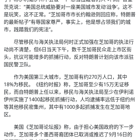
茨克说：“美国总统威胁要对一座美国城市发动‘战争’。这不
是玩笑，这不正常。”芝加哥市市长约翰逊则回应称，特朗普
的最新帖子“有辱国家尊严，事实上，他是想占领我们的城
市，践踏我们的宪法”。
尽管移民与海关执法局何时正式加强在芝加哥的执法行
动尚不清楚，但6日当天下午，数千芝加哥民众走上市区街
头，抗议可能增多的抓捕行动，反对特朗普计划向该市派驻
国民警卫队。
作为美国第三大城市，芝加哥有约270万人口，其中
18%为移民。《纽约时报》称，芝加哥至少有15万无证移
民，而自特朗普上任以来，移民与海关执法局至少在伊利诺
伊州实施了1400起移民抓捕行动，人均逮捕率远低于纽约州
等其他移民密集州，其中有1000多起抓捕发生在芝加哥地
区。
美国《芝加哥论坛报》称，由于担心美国政府的下一步
动作，芝加哥多个墨西哥裔团体已取消或推迟了9月16日的