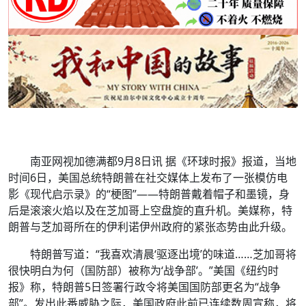
南亚网视加德满都9月8日讯 据《环球时报》报道，当地
时间6日，美国总统特朗普在社交媒体上发布了一张模仿电
影《现代启示录》的“梗图”——特朗普戴着帽子和墨镜，身
后是滚滚火焰以及在芝加哥上空盘旋的直升机。美媒称，特
朗普与芝加哥所在的伊利诺伊州政府的紧张态势由此升级。
特朗普写道：“我喜欢清晨‘驱逐出境’的味道……芝加哥将
很快明白为何（国防部）被称为‘战争部’。”美国《纽约时
报》称，特朗普5日签署行政令将美国国防部更名为“战争
部”。发出此番威胁之际，美国政府此前已连续数周宣称，将