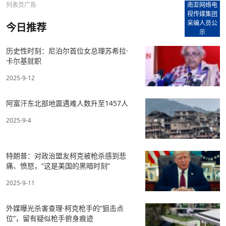
列表页广告
南亚网络电
视传媒集团
采编人员公
今日推荐
示
历史性时刻：尼泊尔首位女总理苏希拉·
卡尔基就职
2025-9-12
阿富汗东北部地震遇难人数升至1457人
2025-9-4
特朗普：对政治盟友柯克被枪杀感到悲
痛、愤怒，“这是美国的黑暗时刻”
2025-9-11
外媒曝光杀害查理·柯克枪手的“狙击点
位”，留有疑似枪手俯身痕迹