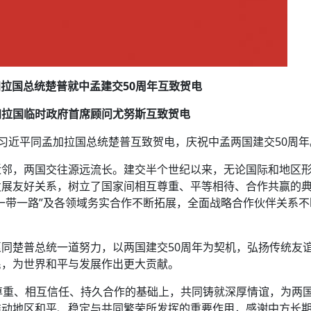
拉国总统楚普就中孟建交50周年互致贺电
加拉国临时政府首席顾问尤努斯互致贺电
主席习近平同孟加拉国总统楚普互致贺电，庆祝中孟两国建交50周年
近邻，两国交往源远流长。建交半个世纪以来，无论国际和地区
发展友好关系，树立了国家间相互尊重、平等相待、合作共赢的
一带一路”及各领域务实合作不断拓展，全面战略合作伙伴关系不
同楚普总统一道努力，以两国建交50周年为契机，弘扬传统友
民，为世界和平与发展作出更大贡献。
尊重、相互信任、持久合作的基础上，共同铸就深厚情谊，为两
推动地区和平、稳定与共同繁荣所发挥的重要作用，感谢中方长