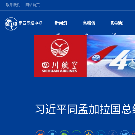
联系我们
网站首页
新闻资
高端访
影视频
南亚网络电视
今日头条
名人访谈
加德满都新版交通总
微电
“
讯
谈
道
马 快速通道军地协
风
国际新闻
全球人物
美方暂缓对伊军事打
电视
从
议即可取消开战计
局
深耕中尼友谊 西藏
视
中国新闻
创业故事
（长江十年行）金
电影
车
缔结引领边境合作
神与长江文化交融
巫
印度马哈拉施特拉邦
日
中
经济新闻
凡人故事
消费火爆出口疲软 
纪录
她
律
突发：西藏林芝市墨
中
困境亟待破局
好评中国丨向实向
扎
10千米
美国促成加沙历史性
环球观察
尼泊尔取消国际藏学
宣传
始
除武装 以色列将逐
专
中
中国政策
尼电动新车市占率全
时政微观察丨以侨
深
尼泊尔国民议会审议
中
一带一路
2026“一带一路”年
微直
地近八成市场
倒
中
拟提高至10万美元
国际足联：对阿根
“稳”等
巴基斯坦西南部煤矿
为展开调查
持刀闯馆案进入公诉
中
南亚网评
南亚网评｜多重考验
微短
PPA审批持续停滞 
查整改
尼
苹果公司首次暗示新版
泊
习近平同孟加拉国总
共识推进善治
东西问｜强晓云：“
水电投资承压
被俘尼泊尔青年讲述
推
为额外算力买单
日本熊本突发强震致
丝路故事
世界从中国两会探
影视资
高质量合作的“黄金
也不愿归国
面停运
青海海南州兴海县接连
南亚网评：邻国外交
尼泊尔政府推出“真
县7个乡镇设施受损
专
图说南亚
2026年尼泊尔世
源在于国家能力赤
接单啦！“世界超市”
75年沧桑蝶变，西
一位百万卢比得主
美军称已完成最新
尔
情合影
意义？
全球华人
全国侨务工作会议在
执政百日舆情多发 
阿富汗尼姆鲁兹“丝
尼泊尔总理巴伦德拉
尼泊尔巴伦政府将分