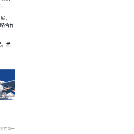
效。
发展，
战略合作
贺。孟
雅航空
们将在第一