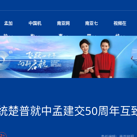
孟加
中国机
南亚网
南亚七
视频在
规待内阁审批 地铁BRT齐上
影
中国电影节”在尼泊尔首都加德满都正式开幕 《大
孟加拉头条
微电影《一缕阳光》
中国驻尼使馆
孟加拉国东南部暴雨引发洪灾滑坡 44人遇难超百
文化﹒艺术
尼泊尔雨季将至灾害风险攀升 中使
印度新闻
喜马拉雅地缘博弈
视频
拉
构
事
国
线
调卡壳
杀》导演兼编剧张琪接受南亚网视专访
万人受困 救援受阻
疫重要提醒
响1962年中印边
击 特朗普：美伊尽快达成协
剧
“拆改”到“经营”：中国城市更新如何在存量中破
华侨华人
22集电视剧《山海情》尼语版 第二十二集
中国文化中心
芒果促进中孟贸易关系
娱乐﹒体育
“我和中国的故事——庆祝尼泊尔中
尼泊尔新闻
特朗普为世界杯冠
新尼
深汕微电影《新生活》
划
？
立十周年”征文系列之一：中国是我
阿里代表团访尼圆满收官 友城
频丨探秘富贵车业掌舵人巫兴贵的非凡之路
孟加拉国暴发数十年来最严重麻疹疫情 死亡儿童
张茂明大使拜会尼泊尔联邦院新任副
甘肃庆阳二十一载“
沙水拍云崖暖：云南推动长征精
院
轮载初心 实干赴征程——探秘富贵车业掌舵人
旅游文化
中资企业协会
乔治亚·马洛尼抱怨孟加拉国出售劳工签证
生活﹒健康
华为深耕尼泊尔二十余年：以人才培养
巴基斯坦新闻
南亚网视《中尼一
开心
开启发展新篇
22集电视剧《山海情》尼语版 第二十一集
超过500人
孟加拉国智库学者访华团一行访问南亚研究所
奔赴
2026世界杯各大
微电影《东方梦》
共生
兴贵的非凡之路
展，共筑数字未来
事
2
一建筑倒塌 已致9人死亡
本搅局南海，日学者警告：日本正图谋南下将菲
“我和中国的故事——庆祝尼泊尔中
班牙包揽三大重磅
尼建交70周年系列报道十三丨南亚网视专访尼
张茂明大使拜会尼泊尔内政部长阿亚
尼泊尔数字经济陷入单向发展
片
的柜台 她的世界
娱乐体育
纪录片丨喜马拉雅情缘系列之北大的奥妮卡
华侨华人协会
巴基斯坦世界最佳保龄球阵容：阿夫里迪
本网原创
香港职业生涯协会访尼：聚焦“一带一
孟加拉国新闻
长篇历史小说《雪
新旅
宾打造成桥头堡
“如果我没有戒酒，我就不可能成为一名作家”
立十周年”征文
脱县发生4.6级地震 震源深度
友好论坛主席高亮先生
22集电视剧《山海情》尼语版 第二十集
孟加拉国宣布2月举行议会选举 为去年政治动荡后
“中国正在帮助孟加拉国实现梦想”（共创繁荣发展
散记丨八载风雪归
微电影《少年突击队》
业故事
卷·双脉合流：技艺
新向优向绿，中国经济一路向前
根异国，仁心不改--专访尼泊尔华侨友好医院创
南亚网视“2026年新年恭贺视频”免
全球首个！马尔代夫
裁军协议 哈马斯同意全面解
首次全国投票
新时代）
中国动画产业，从“
外交部发言人就尼泊尔联邦议会众议
研究会研讨会 重申坚持一个
片
生活健康
定制专属纸巾，助力品牌形象升级｜A.B.C.paper
加大孔子学院
港媒：榴莲成为中国年轻消费者时尚选择
中国驻尼使馆
第25届“汉语桥”世界大学生中文比
斯里兰卡新闻
巧
本网
人夏琛琛
纪录片丨喜马拉雅情缘系列之博克拉的“中江表哥”
孟加拉国世界杯任务开始
向在尼中资机构及企业）
步撤军
访尼人权委员会委员比肯·K·达瓦迪莉莉·塔帕：
北京希望吸引更多孟加拉国游客来中国旅游
铭记历史守望和平｜“我的南京”主题
尼建交70周年系列报道十二丨南亚网视专访尼
22集电视剧《山海情》尼语版 第十九集
问
尼泊尔廓尔喀乡村
微电影《我们的答案》
尼泊尔定制服务
选赛圆满落幕
球第二 中国新能源车垄断当
尼泊尔蓝毗尼首届“国际和平节”活动
为桥，同心筑梦
度复盘国家治理危机：政策脱离民生 粗暴执法
中国文化中心隆重开幕
生死时速！毒蛇完成
航空乘客权利法案 空难赔偿
文化教育协会会长哈利仕博士
孟加拉国调整进口政策，服装制造商预计出口额将
王炯会见孟加拉国北达卡市市长阿提库·伊斯拉姆
织
享年101岁，全球
度候选汉字发布 包括“睦”“联”
播
人物访谈
特大孔子学院
国家电投五凌电力控股的孟加拉国首个综合智慧能
成都大运会
特里布文大学孔子学院作品 荣获 “最・
马尔代夫新闻
（成都大运会）外
新闻会
达卡周六早上空气质量中等
长篇历史小说《雪
逼民众走向极端
国藏族创业者在尼泊尔的咖啡梦想
纪录片丨喜马拉雅情缘系列之尼泊尔“老广”杰克
穆斯塔菲兹在上一场比赛中创保龄球胜利纪录
中铁二局尼泊尔军方公路十标项目部
廷足协在世界杯上的违规违纪行
额外增加50亿美元
孟加拉旅游产业现状
22集电视剧《山海情》尼语版 第十八集
张茂明大使拜会尼泊尔外秘拉伊
源项目开工
频征集活动特等奖
证中国发展奇迹
爆炸致34名矿工死亡
尼泊尔锐达股份有限公司——合成轻钢树脂瓦
“汉语桥”尼泊尔赛区决赛圆满落幕，
卷·双脉合流：技艺
激情 篝火欢歌庆元旦
尼泊尔首届“中国新年”系列庆祝活动
阶段 外交部再次敦促日方彻
柏林中国文化中心举办诗歌诵读会《
英媒：不要把童年创
尼建交70周年系列报道十一丨南亚网视专访尼
奇葩的孟加拉：女性执政，性交易却合法化，工人
千年典籍赋能中尼
“苏超”冠军奖杯，
接踵而至 巴伦政府亟需凝聚
剧
视频新闻
20集微短剧《爱在加德满都》第2集
援尼医疗队
嫦娥六号暴雨中起飞，诠释嫦娥奔月之美！
杭州亚运会
中国援尼医疗队协调捐赠新车 助力
不丹新闻
境外媒体：杭州亚
中国甘
莎摘得桂冠
巧
尼泊尔281个水电项目遇阻 万亿
“Vinnata”品牌开启征程
泊尔新锐政坛女性高塔姆履职百日谈：大刀阔斧
纪录片丨喜马拉雅情缘系列之幸福的“中间人”
谢哈布丁当选孟加拉国新任总统
天》
Siri AI或将收费 重度用户需
尔华人华侨协会 促统会 会长
孟加拉国登革热死亡病例升至283例，专家预警11
每天流汗又流血
卡拉姆·阿里90 岁高龄仍不戴眼镜看报纸
《佛国记》于蓝毗
统楚普就中孟建交50周年互
院提升服务能力
中国—中亚精神”如何照亮区域
历史首次！孟加拉帕德玛大桥铁路连接线传来好消
第23届“汉语桥”世界大学生中文比
大运会给成都市民
俄乌战场经历 坦言宁愿返俄
穆萨货运双线开通！响应全球，携手开启新篇章
司法改革 深耕青年政治传承
南航与文旅机构共庆中国旅游日，深
青海省玉树藏族自治州商务考察团到
多人受伤 列车脱轨、交通全
月后仍处高风险期
冬天，真不建议你
寻发展确定性
讯
图说孟加拉
续集热潮席卷尼泊尔影坛：是故事延续还是单纯逐
中国在尼企业
专访：世界贸易组织官员关注孟加拉国脱离最不发
拉萨⇌加德满都直飞航班每周一班
百年
时代”？
20集微短剧《爱在加德满都》第1集
息
南亚网视祝大家新年快乐：砥砺前行，再创辉煌！
区）决赛圆满落幕
第24届“汉语桥”尼泊尔赛区决赛收官
长篇历史小说《雪
孟加拉国第一座现代化大型污水处理厂竣工 中
作
发生5.7级、5.8级地震 全
纪录片丨喜马拉雅情缘系列之弄堂里的尼泊尔餐厅
12月28日孟加拉国首条轻轨正式开通
斯里兰卡中国文化中心图书馆正式对
胖）
潮评丨“史上最好的
利？
达国家平稳过渡
反复陷入僵局 尼泊尔困局根
援尼医疗队首批中医设备及"侨胞药箱
庆山夺冠
卷·双脉合流：技艺
成都大运会｜尼泊
实账单百万富翁计划” 每日诞生
南亚网视新闻会客厅片头
方：“一带一路”倡议造福伙伴国又一例证
 暂无人员伤亡
访丨塞中经贸合作迈向产业链深度融合——访塞
尼泊尔武术运动员今日启程赴中国湖
“心向远方”？
界小姐冠军出炉 新晋佳丽同台温
米拉看
字
义乌“焕新”开市
诊疗中心服务能力温情双升级
藏发展之路为何具有世界借鉴
孟加拉国的能源计划因燃料危机而面临天然气困境
视频：尼泊尔层峦叠嶂的朱加尔雪山
第22届“汉语桥”世界大学生中文比
巧
看大熊猫
一轮对伊朗的打击行动
维亚工商会主席查代日
绿茵驰骋展英姿 白衣守护践仁心—
赛前强化训练和交流学习
喜马拉雅航空开通拉萨-加德满都直
重举行
加大孔院举办“儒韵华彩”文化周 开
异域味蕾碰撞 瞬间穿越故乡——汉源餐厅
尼泊尔纪录片《从零到8848》亚特兰大首映 聚焦
“中国正在帮助孟加拉国实现梦想”
孟加拉国反对派不参加下届大选
中尼友谊足球赛
印度代表队奖牌数
京召开 习近平重要指示为新
娱乐
尼泊尔各界呼吁理性看待施
绸之路桥”完工 投入使用提升区
河北第16批援尼医疗队加德满都义
李尚福会见孟加拉国海军参谋长
视频 | 美丽的村庄“多拉乐加特”
新篇章
长篇历史小说《雪
成都大运会：尼泊
·沙阿主持召开资本市场高层
别会见中印两国驻尼大使 释
最短登顶路线与气候议题
喜马拉雅航空正式复航重庆=加德满
责任编辑：南亚网视