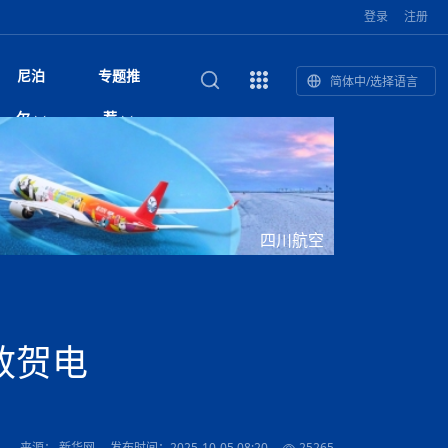
登录
注册
尼泊
专题推
简体中/选择语言
馆发布安全防
复盘：尼印关系转折如何间接影
综合
印度“蟑螂运动”升级：万名学生无视禁令游行 警方
尼泊尔头条
视频| 中国驻尼泊尔使馆举办招待会 隆重庆祝中
首届中尼媒体峰会
尼泊尔加德满都加强控烟措施 保障公众健康和无
“首届中尼媒体峰会”系列报道六：
尔
荐
境局势
催泪瓦斯驱散致180人受伤
国人民解放军建军99周年
烟消费环境
助农致富
国文化中心成
军西班牙队颁奖
泊尔
华为尼泊尔公司举办2026 科技前沿：媒体对话 助
综合新闻
视频| 南亚网视航拍加德满都：蓝花楹怒放的城市
2023年中尼投资与经贸论
尼泊尔拉利特普尔市 客车撞上高架桥致1死19伤
中尼投资与经贸论坛举办：总理普
的第二故乡
力尼泊尔数字化转型
坛
吉祥灯揭幕
主席班达里
香”约：一座城与一枚香包双向
美国男子涉嫌非法越境进入尼泊尔 在印尼边境被
视频| “锦绣天府·安逸四川”文旅交流座谈会在尼泊
尼泊尔油罐车为避让野鹿侧翻起火 消防一小时成
“首届中尼媒体峰会”系列报道四：凝
赋能ICT发
家亲》摄制组志愿者演员招聘启
奇谈
巴基斯坦卡拉奇购物中心发生重大火灾 已致至少
旅游头条
晓谈天下丨美国人类学者马立安：深圳精神就是
世界第12高峰布洛阿特峰突发雪崩 知名登山家普
奖项出炉！罗德里斩获金球奖 西
捕
尔加德满都成功举办
视频| 加德满都东出口大升级! 苏雅尔维纳亚克至
功控制火势
尼泊尔医学教育委员会领导层空缺致入学考试停滞
进中尼友好
1人死亡
“闯”
中尼友谊龙舟赛
尔萨带队团队失联
国文化中心成
荣誉
尼泊尔巴克塔普尔 新年迎来旅游高峰
杜利凯尔六车道高速加速建设中
约6万考生面临不确定性
尔
路”合作与创
域天妃：尺尊公主传奇》 第七
游眼
孟加拉前总理卡莉达·齐亚因病情“非常危急”入院治
徒步旅行
走进蓝毗尼：探寻佛陀诞生地的和平与宁静
尼泊尔春季徒步热升温 官方呼吁加强环保与安全
雪域，两度西行赴拉萨
印度下调汽油、柴油及航空煤油出口关税 新税率6
视频|湖北十堰绿松石文化展西安举办：一石牵秦
尼泊尔本财年发力稳就业 计划创造十万岗位 重拳
“首届中尼媒体峰会”系列报道五：尼
四川航空
传承与文明共生 第九章 金顶凝
疗
成都大运会
意识
费发布启事（面
正式实施“世代禁烟令”
开普省安全部队与巴塔恐怖分子冲突升级，造成民
南亚网络电视丨特朗普称如果选举人团投票给拜
高院裁决倒逼产业转型 奇特旺大象骑游存废引争
默默无闻”到全球竞争者
月1日起生效
尼泊尔经济运行简报，金融承压与发展调整并行
楚 青绿赴长安
视频| 朱红漫天：尼泊尔新年最“红”的节日
整治海外务工诈骗
尼泊尔外交部首办“知识论坛” 推动学术研究与外交
带一路”
院选举答记者
赛尼泊尔赛区预
原创
斯里兰卡监狱爆发帮派大乱斗 已致25死百余人受
上榜酒店
尼泊尔迎来正宗中国味：福盛中餐厅盛大开业
加德满都旅馆：泰美尔区的传奇与地标
众大规模逃离家园
登，他将离开白宫
视频| 千年雨神巡游：尼泊尔拉托·马钦德拉纳特
议 伦理保护与地方民生两难博弈
展览在尼泊尔
决策深度融合
行：故土羁绊与青年外流困境交
伤 军方紧急入驻维稳
杭州亚运会
纪实
孟加拉国土豆供过于求，价格跌破每公斤20塔卡
节的信仰与狂欢
木斯塘——从外国人的目的地，到如今尼泊尔人的
“致命一击”有多快
最长寿奥运冠军离世
印度多地遭遇极端热浪 新德里气温突破45°C
斯瓦米倡议设立瑜伽部 尼泊尔部长调侃“让腐败分
视频| 英国知名美妆品牌 The Body Shop 在帕坦
视频| 曾经打碟的手 如今签署逮捕令：苏丹·古隆
尼泊尔绝食护士抗议进入第五天 卫生部长回应并
“首届中尼媒体峰会“系列报道三：共
孔院” 短视
国记者看大运：通过体育赛事见
客厅
马尔代夫旅游业势头强劲：入境游客突破180万 中
吃喝玩乐
南亚网视《SATV新闻会客厅》专访喜马拉雅航空
加德满都迎来夜生活新地标：XO俱乐部树立全新
域天妃：尺尊公主传奇》 第七
南亚网视衷心祝愿尼泊尔人民以及全球尼泊尔朋友
旅游热土​
加德满都泰米尔雅乐轩酒店荣获环境管理认证
：趣味竞技燃
巴基斯坦削减LNG进口：取消21船合同并寻求卡
南亚网络电视丨亚洲最穷的国家不丹-拿10元人民
尼泊尔马南县：雪山、圣湖与古寺交织的高原秘境
子去冥想”
Labim Mall 正式开业
的逆袭传奇
承诺继续谈判
尼泊尔警方破获非法国际电话转接案 四人涉嫌网
演绎中尼感人故事
国仍是最大客源国
总裁周恩永：云端架虹桥 翼展新丝路
第二届中尼媒体峰会专题
标杆
安艺青、陈俐
传承与文明共生 第八章 塔基藏
斯里兰卡百年最强飓风致茶园成“荒地” 工人生计受
们德赛节快乐！
纪实
塔尔供气调整
孟加拉辍学率上升令人担忧
币，在不丹能干什么
南亚网视SATV｜探访加德满都文殊菩萨修行地勋
春天吞噬了冬
伤留在“记忆阁楼”
络博彩被捕
文明互鉴 首部直译尼泊尔文版
南京造！
影星维杰“逆袭”登顶！印度一邦政坛迎来大洗牌
尼泊尔肿瘤医
运在欢庆与惜别中落幕
肃环县
不丹举办2025全球和平祈祷节
图说尼泊尔
南亚网视 SATV | 甘肃环县3 3米大锅烹煮66只
山体滑坡地区搜救行动正在进行中
重挫
部（猴庙）感悟朝圣之旅
来尼泊尔徒步为什么购买保险至关重要？
探索奢华：加德满都附近的顶级度假村
尼泊尔持续暴雨致全境交通瘫痪 多条国道关闭 数
尼正式首发
尼泊尔比拉德讷格尔一实习医生坠楼身亡
从雪域高原到尼泊尔：第三届“石榴籽杯”草原足球
【视频】尼泊尔新政府成立以来，都做了些什么？
尼泊尔乡域冲突引舆论乱象 多家媒体社交账号传
“首届中尼媒体峰会”系列报道二：
致贺电
羊，你想不想来一口？
尼泊尔中国新年系列庆祝
赛（尼泊尔赛
带来激情与欢乐
印度洋稳定成为马澳第二次高级官员会谈首要议题​
南亚网视《SATV新闻会客厅》专访中国著名导演
Alev Kebab Sultanate 尼泊尔第一家土耳其中东
​释迦牟尼佛诞辰2569周年：千年智慧的当代回响
化中尼文旅合
访尼泊尔
巴基斯坦旁遮普省遭严重雾霾侵袭，多城空气质量
安徽凌家滩文化图片展在孟加拉国开幕
南亚网络电视丨为何中丹边境通婚普遍？看了不丹
百游客被困
吃太多烤红薯（不是因为容易
邀请赛6月20日山南启幕，跨国球队共逐绿茵
播煽动性内容遭整治
网传涉宗教国策协议引争议 尼泊尔官方紧急辟
结硕果
华诞
尼泊尔节日
南亚网视丨百年华诞：草原上升起不落的太阳（关
话动
一个无需择日的吉日：走进尼泊尔的Akshaya
谢飞先生
风味餐厅
风自山谷北--中国甘肃摄影家尼泊尔摄影展览
 加都大学苏
域天妃：尺尊公主传奇》 第七
斯里兰卡飓风死亡人数超过200人
达危险水平
姑娘真实生活，难怪想嫁到中国！
南亚网视SATV丨尼泊尔博达纳大佛塔
探索喜马拉雅山：尼泊尔徒步指南系列 - 系列 I
瓦尔纳巴斯博物馆酒店（Varnabas Museum
外开放
一届亚运会”闭幕，未来，何以
不丹帕罗嘎查乡向日葵产量占全国一半 农户盼增
谣：未签署任何正式协定
利宁，中国水电十一工程局上马相迪电站运维项
Tritiya
"抵尼 加都
南亚网视 SATV | 环州故城！环县
传承与文明共生 第七章 寺壁藏
尔乒乓球选手：中国队太强，想
马尔代夫实施“世代烟草禁令” 教育部长称开创全球
视频 | 中华人民共和国成立75周年庆祝活动在多
hotel）今天开业
州参加亚运会
孟加拉国登革热感染病例超1.5万 死亡58人
大型榨油设备
11次登顶珠峰刷新女性纪录！“山地女王”拉克巴·
中国
旅游故事
目）
外国青年“看中国” 巴西圣保罗大学教授-向世界展
第三届中尼媒体峰会
尼泊尔登顶传奇明玛·夏尔巴：从登山者到行业引
赛在加德满都隆
先例
南亚网视 SATV | 加德满都市展开河道垃圾清理活
加德满都“中国美食城”盛大开业 带来地道中餐与超
最美尼泊尔风景图
斯里兰卡铁路系统迎变革：内阁决议招聘女性担任
国举办
—医疗队护航
飞航线
夏巴兹总理将派遣巴基斯坦青年赴沙特参与“2030
南亚网络电视丨印军闯下弥天大祸！机枪扫射联合
南亚网络电视丨中国版的“马尔代夫”，海水清澈风
夏尔巴：荣光背后是半生漂泊与坚韧重生
23名登山者成功登顶乔戈里峰
示不一样的中国
领者 珠峰登山经济重回本土掌控
【相约帕坦杜巴广场】卡蒂克舞节：尼泊尔最古老
动 改善河道生态环境
南亚网视 SATV | 秒懂！环州故城的“由来”
值体验
启中尼文化交流
司机、站长等核心岗位
愿景”项目
国车队，或永久失去入常资格
景如画，宛如画中世界
木斯塘圣塔玛尼酒店被评为“2024最佳新酒店”
破百，印度总理莫迪点赞
不丹赌博与线上诈骗问题严峻 政府加强打击但挑
体育
中尼龙舟赛
视频| 从城市漫步到乡村漫步：外国创作者在中国
喜马拉雅航空
中尼友谊龙舟赛新闻发布会：中国驻尼使馆王欣参
中尼航线迎新契机 喜马拉雅航空与
南亚网视丨百年华诞：少年（合唱，中国电建尼泊
的文化舞蹈盛典，延续三百年的信仰与艺术
诊：温情守护
域天妃：尺尊公主传奇》 第七
尔参赛队员武术比赛赢得喝彩
马尔代夫实施“世代禁烟令” 外国游客也需遵守
第 10 届纹身大会4 月 7 日-9 日在加德满都举行
视频：第16届“汉语桥”世界中学生中文比赛 一号
都
战仍存
来源： 新华网
发布时间：2025-10-05 08:20
25265