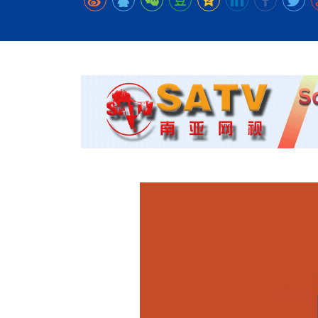
时代侨务工作指明
2026世界人工智能
政、坚守法治善治
域交通与经济
中文日益受各国重视 
会议 着力提振投资
放平衡外交积极信
社会新闻
化解局部紧张局势 
呼吁社会和谐团结
“水立方杯”中文歌
南亚网视丨中资企业
南亚网评丨纵容分裂
天山驼队3000公里
一株菌草跨越山海—
财经·三里河
一张圆桌映照中国
共鸣 展现文化认同
赛精彩摄影集锦（
则才是尼国长久正
关上演古今对话
丝路”实践
尼泊尔24小时连发4
体滑坡为主要灾害
在韩留学人员传承“
神舟二十三号乘组
新政百日观察：尼
丝绸之路：从驼铃再
平陆运河重塑广西
办
高效变革与程序争
的连接与当下的实
尼泊尔互动儿童剧《
加德满都春日盛景
低空安全司亮相 万
彩启迪多元视角
华夏英烈永铭心: 
动 缅怀海外烈士
港交所上市热潮彰
尼泊尔孙萨里县爆发
紧张 当地延长宵禁
泰国清迈成立“华人
能源危机叠加日元
火埋单
医护人员遇袭引发全
非紧急医疗服务