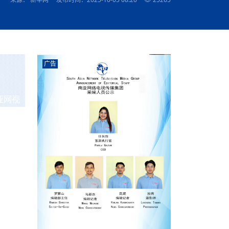
农村的发现
赞讲话（实况）
深化合作
尔代表处）
南亚网视SATV丨《米拉看中国》 第八集：广场舞
8000米之上：一位夏尔巴高山摄影师镜头中的人
赛海外预选赛尼
传承与文明共生 第六章 古道遗
南亚网视《SATV新闻会客厅》专访尼泊尔旅游局
南亚网视 SATV | 遇见环县
从教师到厨师：吉塔在加德满都推广缅甸味道
孟加拉国人被骗赴俄：合法移民沦为俄乌战场“消
选手
“无名英雄”
看世界
南亚网视 SATV |莫迪政府动作不断，对印控克什
中尼建交70周年
照片
(下)
与山
兄弟点红节：尼泊尔手足情深的神圣庆典
局长Mani Raj Lamichhane
尼泊尔赛区选拔
生今日出征大运会：在尼华侨捐
品”
马尔代夫杜拉杜环礁米德岛30吨制冰厂及50吨储
甘肃：探访祁连山——高台马营河大峡谷、小泉丹
长王博接受人
2025年米其林钥匙奖揭晓：不丹三家酒店获殊荣
米尔加强控制，或最终导致印度分裂
台湾乐手牵手大陆剧团 两岸戏腔共鸣
专访喜马拉雅航空总裁周恩永：云端
南亚网视丨百年华诞：绒花（侯艳琪大使）
跨国界的公益
冰设施正式启用
南亚网视 SATV | 环州故城之沙场风云
尼泊尔“疯狂蜂蜜” ：大自然馈赠的野生灵丹妙药
霞
中文志愿者服务博卡拉中尼友谊龙舟赛
军巴希姆：“亚运会就像是奥运
闻综述》
香港卫视南亚网视《一周新闻综述》2023第23期
中尼建交七十周年南亚网
新丝路
南亚网视丨《米拉看中国》第二集 走进中国 认识
从攀登世界之巅到组织巅峰探险：强·达瓦·夏尔巴
乌鸦节：崇敬阎罗使者的传统与象征意义
实施
域天妃：尺尊公主传奇》 第七
南亚网视《SATV新闻会客厅》专访尼泊尔国际电
不丹公务员人工智能技能缺口凸显 亟需开展针对
（总第039期）
视赴青海玉树系列活动报
南亚网视｜成锡忠看世界 俄乌战争会打多久？美
中国
尼泊尔中资企业协会举办第二届“华为杯”篮球赛
与“七峰探险”的传奇
南亚网视丨百年华诞：歌唱祖国（合唱，尼泊尔博
传承与文明共生 第五章 村落藏
影节入围中国影片《巴彦查干》导演复强先生
通讯：尼泊尔费瓦湖上的龙舟赛
年最大洪峰考
性培训
乐部
CCTV-4央视海外观众俱乐部向全球华侨华人拜年
道专题
前高官已经定性，美国想实现三个战略目标
（实况3）
喜马拉雅航空开通拉萨——博克拉航
卡拉华侨人华人协会）
的公益暖流
提哈尔节（灯节）：灯火辉煌与手足情深的节日
了！
香港卫视南亚网视《一周新闻综述》2023第22期
中丝路”再添通道
南亚网视丨《米拉看中国》笫三集：浓情中国 趣
普通市民写给“巴特巴特尼”董事长明·巴杜·古隆的
广告
赛出国际友谊 中国四川龙舟队包揽首届“中尼友谊
直播
俄乌軍事冲突
南亚网视SATV丨基辅多地爆炸：激
（总第038期）
南亚网视｜成锡忠看世界 我的联合国维和行动经
味人生
尼泊尔中资企业协会举办第二届“华为杯”篮球赛
信：您必将再次崛起，而且更加强大
南亚网视丨百年华诞：亲爱的中国我爱你（佳境，
龙舟赛”全部冠军
CCTV-4尼泊尔加德满都观众俱乐部祝全球华侨华
历-经历冲突和政变，确保中国维和人员安全
（实况2）
尼泊尔总理专机出访中国，喜马拉
尼泊尔华侨华人协会推荐）
展示
《欢迎来加德满都过大年》参赛视频 探索秘境尼
成锡忠看世界
南亚网视｜成锡忠看世界 我亲历的
人新年快乐、龙年大吉！
俄乌軍事冲突专题/南亚网视国际丨
香港卫视南亚网视《一周新闻综述》2023第21期
南亚网视丨《米拉看中国》 第四集：大美中国 山
辛哈杜巴宫的故事：从烈焰到重生
中国四川龙舟队包揽首届“中尼友谊龙舟赛”双冠
泊尔
事件一：孟加拉前总统被军人暗杀
署：过去10天超150万乌克兰难民
（总第037期）
亚网视
南亚网视｜成锡忠看世界 佩洛西行程未包含台
河娇娆（上）
尼泊尔中资企业协会举办第二届“华为杯”篮球赛
喜马拉雅航空荣获国际IOSA认证
媒体峰会
第三届中尼媒体峰会：新中国成立75周年恭贺视
走访慰问在尼联谊企业
南亚网视SATV丨“走访在尼联谊企业
CCTV-4主持人2024新年祝词
湾，两大细节显示，她内心并未彻底放弃访台
（实况1）
频
锟铧农业在尼打造中国式高科技示
《欢迎来加德满都过大年》参赛视频 欢迎到加德
南亚网视｜成锡忠看世界 从安倍晋
俄媒：俄军已掌控乌制空权 俄乌代
香港卫视南亚网视《一周新闻综述》2023第20期
春恭贺片
同庆新岁·共享未来——2026新年祝福视频合辑
2022北京冬奥会
好消息！由南亚网视拍摄制作的尼
满都过春节宣传片
看暗杀工具的演变，枪支最流行却
地
（总第036期）
2024年央视春晚宣传片
南亚网视｜成锡忠看世界 佩洛西今晚抵台？美航
贺北京冬奥视频被中国外交部采用
第三届中尼媒体峰会：我爱你中国
南亚网视SATV丨“走访在尼联谊企业
母快速向台海集结，解放军得用实际行动反制
直播
丝合酒店宝石湖宾馆
南亚网视 SATV | 侯艳琪大使出席
尼泊尔华侨华人协会新年恭贺视频
哥拿巴迪砖业有限公司销售量创新
视频：加德满都大学孔子学院举办龙年春节庆祝活
南亚网视｜成锡忠看世界 斯里兰卡
停火撤军问题暂未谈拢，俄乌一致
香港卫视南亚网视《一周新闻综述》2023第19期
《2023中央广播电视总台春节联欢晚会》01（央
国援尼医疗队颁发感谢状仪式
尼泊尔滑雪健儿备战2022北京冬奥
动
第三届中尼媒体峰会：尼泊尔学生合唱“我爱你中
打算继续向中印寻求信贷支持，中
（总第035期）
视授权南亚网视直播）
回放
【直播回放-10】CEAN“比亚迪杯”篮球赛闭幕式
中共百年华诞
专家：中国共产党百年历程中与侨
国”
尼泊尔中国文化中心新年恭贺视频
南亚网视SATV丨“走访在尼联谊企业
俄媒：俄军已掌控乌制空权 俄乌代
南亚网视 SATV | 中国作家雪漠尼
第十三批援尼医疗队 传承中国医疗精
尼泊尔滑雪健儿备战2022北京冬奥
《欢迎来加德满都过大年》短视频参赛作品展播
南亚网视｜成锡忠看世界 巴基斯坦
地
小说精选》新书发布暨座谈交流会
医疗骨干
001号
第三届中尼媒体峰会：祖国颂——庆祝新中国成立
尼泊尔加德满都大学孔子学院新年恭贺视频
频发，如何破局？中方应助巴方提
【直播回放-11】CEAN“比亚迪杯”篮球赛闭幕式
中国共产党百年华诞的世界期待
75周年
闪光时间｜冬奥燃起冰雪热
“狮”书共舞，未来可期——尼文版
南亚网视SATV丨“走访在尼联谊企业
新希望尼泊尔农业经济有限公司新年恭贺视频
南亚网视｜成锡忠看世界 俄乌冲突
【直播回放-7】CEAN“比亚迪杯”篮球赛 冠亚军决
南亚网络电视丨尼泊尔华侨华人协
选》在尼泊尔捐赠活动
深耕尼泊尔市场为尼民众致富带来“新
第三届中尼媒体峰会：歌曲《天佑中华》
国一邻邦濒临崩溃，幕后推手浮出
北京2022年冬奥会和冬残奥会安全
赛（安徽开源队VS中国电建队）
共产党建党100周年王冰洁独唱《
次会议召集加强场馆安保团队建设
南亚网视 SATV |丝合酒店宝石湖
南亚网视SATV丨“走访在尼联谊企业
交通安全隐患