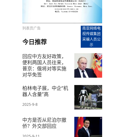
【直播回放-8】CEAN“比亚迪杯”篮球赛 冠亚军决
南亚网络电视丨尼泊尔华侨华人协
走访红狮希望 恰逢企业为员工生日
赛（安徽开源队VS中国电建队）
共产党建党100周年大合唱《我爱
尼泊尔丝合酒店宝石湖宾馆今日开
【直播回放-9】CEAN“比亚迪杯”篮球赛闭幕式
尼泊尔中资企业协会、华侨华人协
泊尔报纸发表建党百年专版
列表页广告
南亚网络电
视传媒集团
采编人员公
今日推荐
示
回应中方友好政策，
便利两国人员往来，
普京：俄将对等实施
对华免签
2025-9-6
柏林电子展，中企“机
器人含量”高
2025-9-8
中方是否从尼泊尔撤
侨？外交部回应
2025-9-11