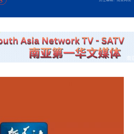
方向
大会开幕
侨胞健康
课程从“试试看”变为“抢着报”
第16届“汉语桥”世界中学生中文比
卷·双脉合流：技艺
者信心
号
投资孟加拉国以帮助它到 2041 年成为发达国家
志愿者：亚运赛场的
尼泊尔赫塔乌达举行大型集会
成锡忠
泊尔赛区比赛在加德满都举行
珍
孟加拉国表示，缅甸必须为罗兴亚人的遣返建立信
中国民族音乐会走进尼泊尔 金钟之星民乐团带来
第十七届“汉语桥” 第四届“汉语秀”
尼泊尔18名大学
耗
《中尼一家亲》微短剧主创首聚 共绘 “一带一路”
南亚网视特别推荐 | 中工国际董事
曲大赛巴西赛区收官：唤起家国
协会第五届“比亚迪杯”篮球比
活动引朝野反思 坚守一中原
“归乡”！今日叩关洛阳，丝路雄
视频：中国援尼医疗队蓝毗尼义诊：
—中国科学家林占熺的“绿色
任和安全
浓郁的中国文化体验(实况3）
赛落幕
款助力相送
友好新篇
沙特阿拉伯与孟加拉国签署合作协议，成立联合商
民网专访
东京奥运会跳高冠
制造全球新坐标
《一周新
一）
道
暖流
“汉语桥”线上团组项目在尼泊尔开始
长篇历史小说《雪
业委员会
会前的奥运会”
2起灾害 致3死21伤 蛇咬、山
卷·双脉合流：技艺
《Jerry on Top》在尼泊尔开拍，父子档首同台引
尼泊尔上马相迪A水电站成功应对今
观众俱
五四”精神主题座谈会在首尔举
确定：朱杨柱、张志远、黎家盈
泊尔沙阿政府激进施政引争议
响到现代文明通道 穿越千年
开放新格局
中国援尼医疗队蓝毗尼义诊：跨国界
巧艺
期待
在一个变暖的世界里，孟加拉国的服装业能“不受
验
议并存
践
气候影响”吗？
视频
甜苹果》加德满都热演 以色
组图：谷地繁花绽放，春意满盈
亿级产业“管理双翼”就位
中国网剧正走向“无时差”触达海外观众
多国使馆携侨界举行清明祭扫活
短视频
显香港国际金融中心竞争力
南
群体冲突致1死9伤 局势持续
第三届中尼
管控
华侨刘巧儿评剧社”
贬值，日本实体经济正为中东战
2026新
国抗议 尼泊尔多家医院暂停
视频
直播