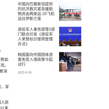
中国向巴基斯坦提供
的抗洪救灾紧急援助
物资由两架运-20飞机
运往伊斯兰堡
2025-9-28
退役军人事务部等5部
门联合印发《退役军
人荣誉标识使用管理
办法》
。
2025-9-29
韩国面向中国团体游
形势如
客免签入境政策今起
试行
典范。
断深
2025-9-30
谊，深
国人民
期以来