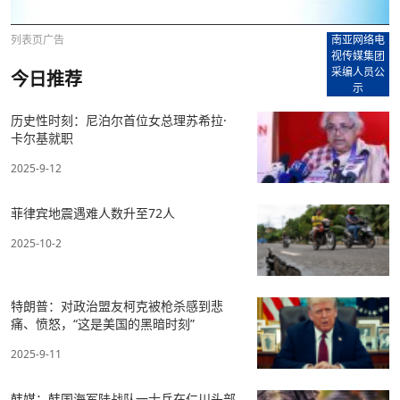
列表页广告
南亚网络电
视传媒集团
采编人员公
今日推荐
示
历史性时刻：尼泊尔首位女总理苏希拉·
卡尔基就职
2025-9-12
菲律宾地震遇难人数升至72人
2025-10-2
特朗普：对政治盟友柯克被枪杀感到悲
痛、愤怒，“这是美国的黑暗时刻”
2025-9-11
韩媒：韩国海军陆战队一士兵在仁川头部