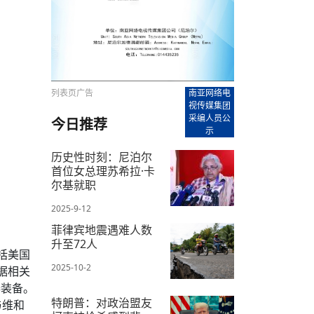
【直播回放-8】CEAN“比亚迪杯”篮球赛 冠亚军决
南亚网络电视丨尼泊尔华侨华人协
走访红狮希望 恰逢企业为员工生日
赛（安徽开源队VS中国电建队）
共产党建党100周年大合唱《我爱
尼泊尔丝合酒店宝石湖宾馆今日开
【直播回放-9】CEAN“比亚迪杯”篮球赛闭幕式
尼泊尔中资企业协会、华侨华人协
泊尔报纸发表建党百年专版
列表页广告
南亚网络电
视传媒集团
采编人员公
今日推荐
示
历史性时刻：尼泊尔
首位女总理苏希拉·卡
尔基就职
2025-9-12
菲律宾地震遇难人数
升至72人
括美国
2025-10-2
据相关
器装备。
特朗普：对政治盟友
与维和