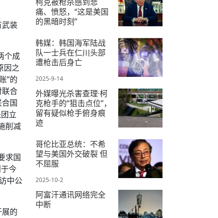
柯克被枪杀感到悲
痛、愤怒，“这是美国
的黑暗时刻”
有武装
。
2025-9-11
韩媒：韩国海军陆战
队一士兵在仁川头部
两个成
遭枪击后身亡
原因之
账”的
2025-9-14
对联合
外媒曝光杀害查理·柯
联合国
克枪手的“狙击点位”，
留有疑似枪手俯身痕
派团立
迹
施削减
2025-9-12
哥伦比亚总统：不希
望与美国外交破裂 但
要求国
不屈服
划于今
访中公
2025-10-2
阿富汗通讯网络完全
中断
开展的