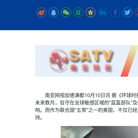
时代侨务工作指明
2026世界人工智能
政、坚守法治善治
域交通与经济
中文日益受各国重视 
会议 着力提振投资
放平衡外交积极信
社会新闻
化解局部紧张局势 
呼吁社会和谐团结
“水立方杯”中文歌
南亚网视丨中资企业
南亚网评丨纵容分裂
天山驼队3000公里
一株菌草跨越山海—
财经·三里河
法治护航民营经济
共鸣 展现文化认同
赛精彩摄影集锦（
则才是尼国长久正
关上演古今对话
丝路”实践
尼泊尔24小时连发4
体滑坡为主要灾害
在韩留学人员传承“
神舟二十三号乘组
新政百日观察：尼
丝绸之路：从驼铃再
低空安全司亮相，为
办
高效变革与程序争
的连接与当下的实
尼泊尔互动儿童剧《
加德满都春日盛景
一张圆桌映照中国
彩启迪多元视角
华夏英烈永铭心: 
动 缅怀海外烈士
平陆运河重塑广西
尼泊尔孙萨里县爆发
紧张 当地延长宵禁
泰国清迈成立“华人
低空安全司亮相 万
医护人员遇袭引发全
非紧急医疗服务
南亚网视加德满都10月10日讯 据《环球
未来数月，驻守在全球敏感区域的“蓝盔部队”
响。而作为联合国“五常”之一的美国，不仅已
持。