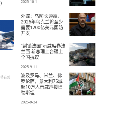
2025-10-1
完）
外媒：乌防长透露，
2026年乌克兰将至少
需要1200亿美元国防
开支
2025-9-14
雅航空
“封锁法国”示威席卷法
兰西 新总理上台碰上
全国抗议
2025-9-11
波及罗马、米兰、佛
们将在第一
罗伦萨，意大利75城
超10万人示威声援巴
勒斯坦
2025-9-24