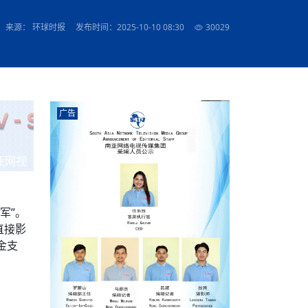
农村的发现
赞讲话（实况）
深化合作
尔代表处）
南亚网视SATV丨《米拉看中国》 第八集：广场舞
8000米之上：一位夏尔巴高山摄影师镜头中的人
赛海外预选赛尼
传承与文明共生 第六章 古道遗
南亚网视《SATV新闻会客厅》专访尼泊尔旅游局
南亚网视 SATV | 遇见环县
从教师到厨师：吉塔在加德满都推广缅甸味道
孟加拉国人被骗赴俄：合法移民沦为俄乌战场“消
选手
“无名英雄”
看世界
南亚网视 SATV |莫迪政府动作不断，对印控克什
中尼建交70周年
照片
(下)
与山
兄弟点红节：尼泊尔手足情深的神圣庆典
局长Mani Raj Lamichhane
尼泊尔赛区选拔
生今日出征大运会：在尼华侨捐
品”
马尔代夫杜拉杜环礁米德岛30吨制冰厂及50吨储
甘肃：探访祁连山——高台马营河大峡谷、小泉丹
长王博接受人
2025年米其林钥匙奖揭晓：不丹三家酒店获殊荣
来源： 环球时报
发布时间：2025-10-10 08:30
30029
米尔加强控制，或最终导致印度分裂
台湾乐手牵手大陆剧团 两岸戏腔共鸣
专访喜马拉雅航空总裁周恩永：云端
南亚网视丨百年华诞：绒花（侯艳琪大使）
跨国界的公益
冰设施正式启用
南亚网视 SATV | 环州故城之沙场风云
尼泊尔“疯狂蜂蜜” ：大自然馈赠的野生灵丹妙药
霞
中文志愿者服务博卡拉中尼友谊龙舟赛
军巴希姆：“亚运会就像是奥运
闻综述》
香港卫视南亚网视《一周新闻综述》2023第23期
中尼建交七十周年南亚网
新丝路
南亚网视丨《米拉看中国》第二集 走进中国 认识
从攀登世界之巅到组织巅峰探险：强·达瓦·夏尔巴
乌鸦节：崇敬阎罗使者的传统与象征意义
实施
域天妃：尺尊公主传奇》 第七
南亚网视《SATV新闻会客厅》专访尼泊尔国际电
不丹公务员人工智能技能缺口凸显 亟需开展针对
（总第039期）
视赴青海玉树系列活动报
南亚网视｜成锡忠看世界 俄乌战争会打多久？美
中国
尼泊尔中资企业协会举办第二届“华为杯”篮球赛
与“七峰探险”的传奇
南亚网视丨百年华诞：歌唱祖国（合唱，尼泊尔博
传承与文明共生 第五章 村落藏
影节入围中国影片《巴彦查干》导演复强先生
通讯：尼泊尔费瓦湖上的龙舟赛
年最大洪峰考
性培训
乐部
CCTV-4央视海外观众俱乐部向全球华侨华人拜年
道专题
前高官已经定性，美国想实现三个战略目标
（实况3）
喜马拉雅航空开通拉萨——博克拉航
卡拉华侨人华人协会）
的公益暖流
提哈尔节（灯节）：灯火辉煌与手足情深的节日
了！
香港卫视南亚网视《一周新闻综述》2023第22期
中丝路”再添通道
南亚网视丨《米拉看中国》笫三集：浓情中国 趣
普通市民写给“巴特巴特尼”董事长明·巴杜·古隆的
赛出国际友谊 中国四川龙舟队包揽首届“中尼友谊
直播
俄乌軍事冲突
南亚网视SATV丨基辅多地爆炸：激
（总第038期）
南亚网视｜成锡忠看世界 我的联合国维和行动经
味人生
尼泊尔中资企业协会举办第二届“华为杯”篮球赛
信：您必将再次崛起，而且更加强大
南亚网视丨百年华诞：亲爱的中国我爱你（佳境，
龙舟赛”全部冠军
CCTV-4尼泊尔加德满都观众俱乐部祝全球华侨华
历-经历冲突和政变，确保中国维和人员安全
（实况2）
尼泊尔总理专机出访中国，喜马拉
尼泊尔华侨华人协会推荐）
广告
展示
《欢迎来加德满都过大年》参赛视频 探索秘境尼
成锡忠看世界
南亚网视｜成锡忠看世界 我亲历的
人新年快乐、龙年大吉！
俄乌軍事冲突专题/南亚网视国际丨
香港卫视南亚网视《一周新闻综述》2023第21期
南亚网视丨《米拉看中国》 第四集：大美中国 山
辛哈杜巴宫的故事：从烈焰到重生
中国四川龙舟队包揽首届“中尼友谊龙舟赛”双冠
泊尔
事件一：孟加拉前总统被军人暗杀
署：过去10天超150万乌克兰难民
（总第037期）
南亚网视｜成锡忠看世界 佩洛西行程未包含台
河娇娆（上）
尼泊尔中资企业协会举办第二届“华为杯”篮球赛
喜马拉雅航空荣获国际IOSA认证
媒体峰会
第三届中尼媒体峰会：新中国成立75周年恭贺视
走访慰问在尼联谊企业
南亚网视SATV丨“走访在尼联谊企业
CCTV-4主持人2024新年祝词
湾，两大细节显示，她内心并未彻底放弃访台
（实况1）
频
锟铧农业在尼打造中国式高科技示
《欢迎来加德满都过大年》参赛视频 欢迎到加德
南亚网视｜成锡忠看世界 从安倍晋
俄媒：俄军已掌控乌制空权 俄乌代
香港卫视南亚网视《一周新闻综述》2023第20期
亚网视
春恭贺片
同庆新岁·共享未来——2026新年祝福视频合辑
2022北京冬奥会
好消息！由南亚网视拍摄制作的尼
满都过春节宣传片
看暗杀工具的演变，枪支最流行却
地
（总第036期）
2024年央视春晚宣传片
南亚网视｜成锡忠看世界 佩洛西今晚抵台？美航
贺北京冬奥视频被中国外交部采用
第三届中尼媒体峰会：我爱你中国
南亚网视SATV丨“走访在尼联谊企业
母快速向台海集结，解放军得用实际行动反制
直播
丝合酒店宝石湖宾馆
南亚网视 SATV | 侯艳琪大使出席
尼泊尔华侨华人协会新年恭贺视频
哥拿巴迪砖业有限公司销售量创新
视频：加德满都大学孔子学院举办龙年春节庆祝活
南亚网视｜成锡忠看世界 斯里兰卡
停火撤军问题暂未谈拢，俄乌一致
香港卫视南亚网视《一周新闻综述》2023第19期
《2023中央广播电视总台春节联欢晚会》01（央
国援尼医疗队颁发感谢状仪式
尼泊尔滑雪健儿备战2022北京冬奥
动
第三届中尼媒体峰会：尼泊尔学生合唱“我爱你中
打算继续向中印寻求信贷支持，中
（总第035期）
视授权南亚网视直播）
军”。
回放
【直播回放-10】CEAN“比亚迪杯”篮球赛闭幕式
中共百年华诞
专家：中国共产党百年历程中与侨
国”
尼泊尔中国文化中心新年恭贺视频
南亚网视SATV丨“走访在尼联谊企业
俄媒：俄军已掌控乌制空权 俄乌代
直接影
南亚网视 SATV | 中国作家雪漠尼
第十三批援尼医疗队 传承中国医疗精
尼泊尔滑雪健儿备战2022北京冬奥
《欢迎来加德满都过大年》短视频参赛作品展播
南亚网视｜成锡忠看世界 巴基斯坦
地
小说精选》新书发布暨座谈交流会
医疗骨干
001号
第三届中尼媒体峰会：祖国颂——庆祝新中国成立
尼泊尔加德满都大学孔子学院新年恭贺视频
频发，如何破局？中方应助巴方提
金支
【直播回放-11】CEAN“比亚迪杯”篮球赛闭幕式
中国共产党百年华诞的世界期待
75周年
闪光时间｜冬奥燃起冰雪热
“狮”书共舞，未来可期——尼文版
南亚网视SATV丨“走访在尼联谊企业
新希望尼泊尔农业经济有限公司新年恭贺视频
南亚网视｜成锡忠看世界 俄乌冲突
【直播回放-7】CEAN“比亚迪杯”篮球赛 冠亚军决
南亚网络电视丨尼泊尔华侨华人协
选》在尼泊尔捐赠活动
深耕尼泊尔市场为尼民众致富带来“新
第三届中尼媒体峰会：歌曲《天佑中华》
国一邻邦濒临崩溃，幕后推手浮出
北京2022年冬奥会和冬残奥会安全
赛（安徽开源队VS中国电建队）
共产党建党100周年王冰洁独唱《
次会议召集加强场馆安保团队建设
南亚网视 SATV |丝合酒店宝石湖
南亚网视SATV丨“走访在尼联谊企业
交通安全隐患