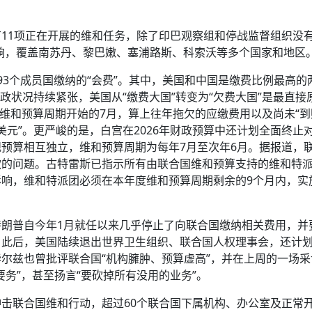
11项正在开展的维和任务，除了印巴观察组和停战监督组织没
影响，覆盖南苏丹、黎巴嫩、塞浦路斯、科索沃等多个国家和地区
93个成员国缴纳的“会费”。其中，美国和中国是缴费比例最高的
财政状况持续紧张，美国从“缴费大国”转变为“欠费大国”是最直接
财年维和预算周期开始的7月，算上往年拖欠的应缴费用以及尚未“到
美元”。更严峻的是，白宫在2026年财政预算中还计划全面终止
预算相互独立，维和预算周期为每年7月至次年6月。据报道，
款的问题。古特雷斯已指示所有由联合国维和预算支持的维和特
响，维和特派团必须在本年度维和预算周期剩余的9个月内，实
朗普自今年1月就任以来几乎停止了向联合国缴纳相关费用，并
。此后，美国陆续退出世界卫生组织、联合国人权理事会，还计
尔兹也曾批评联合国“机构臃肿、预算虚高”，并在上周的一场采
务”，甚至扬言“要砍掉所有没用的业务”。
击联合国维和行动，超过60个联合国下属机构、办公室及正常