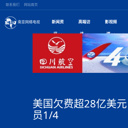
联系我们
网站首页
新闻资
高端访
影视频
南亚网络电视
今日头条
名人访谈
加德满都新版交通总
微电
“
讯
谈
道
马 快速通道军地协
风
国际新闻
全球人物
美方暂缓对伊军事打
电视
从
议即可取消开战计
局
深耕中尼友谊 西藏
视
中国新闻
创业故事
（长江十年行）金
电影
车
缔结引领边境合作
神与长江文化交融
巫
印度马哈拉施特拉邦
日
中
经济新闻
凡人故事
消费火爆出口疲软 
纪录
她
律
突发：西藏林芝市墨
中
困境亟待破局
好评中国丨向实向
扎
10千米
美国促成加沙历史性
环球观察
尼泊尔取消国际藏学
宣传
始
除武装 以色列将逐
专
中
中国政策
尼电动新车市占率全
时政微观察丨以侨
深
尼泊尔国民议会审议
中
一带一路
2026“一带一路”年
微直
地近八成市场
倒
中
拟提高至10万美元
国际足联：对阿根
“稳”等
巴基斯坦西南部煤矿
为展开调查
持刀闯馆案进入公诉
中
南亚网评
南亚网评｜多重考验
微短
PPA审批持续停滞 
查整改
尼
苹果公司首次暗示新版
泊
美国欠费超28亿美
共识推进善治
东西问｜强晓云：“
水电投资承压
被俘尼泊尔青年讲述
推
为额外算力买单
日本熊本突发强震致
丝路故事
世界从中国两会探
影视资
高质量合作的“黄金
也不愿归国
面停运
青海海南州兴海县接连
南亚网评：邻国外交
员1/4
尼泊尔政府推出“真
县7个乡镇设施受损
专
图说南亚
2026年尼泊尔世
源在于国家能力赤
接单啦！“世界超市”
75年沧桑蝶变，西
一位百万卢比得主
美军称已完成最新
尔
情合影
意义？
全球华人
全国侨务工作会议在
执政百日舆情多发 
阿富汗尼姆鲁兹“丝
尼泊尔总理巴伦德拉
尼泊尔巴伦政府将分