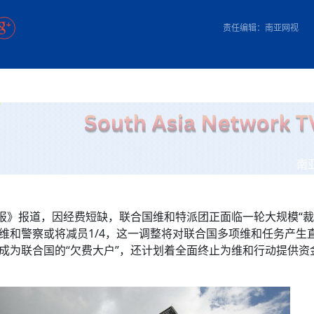
方向
大会开幕
侨胞健康
课程从“试试看”变为“抢着报”
第16届“汉语桥”世界中学生中文比
卷·双脉合流：技艺
者信心
号
投资孟加拉国以帮助它到 2041 年成为发达国家
志愿者：亚运赛场的
尼泊尔赫塔乌达举行大型集会
成锡忠
泊尔赛区比赛在加德满都举行
珍
孟加拉国表示，缅甸必须为罗兴亚人的遣返建立信
中国民族音乐会走进尼泊尔 金钟之星民乐团带来
第十七届“汉语桥” 第四届“汉语秀”
尼泊尔18名大学
耗
《中尼一家亲》微短剧主创首聚 共绘 “一带一路”
南亚网视特别推荐 | 中工国际董事
责任编辑：南亚网视
曲大赛巴西赛区收官：唤起家国
协会第五届“比亚迪杯”篮球比
活动引朝野反思 坚守一中原
“归乡”！今日叩关洛阳，丝路雄
视频：中国援尼医疗队蓝毗尼义诊：
—中国科学家林占熺的“绿色
任和安全
浓郁的中国文化体验(实况3）
赛落幕
款助力相送
友好新篇
沙特阿拉伯与孟加拉国签署合作协议，成立联合商
民网专访
东京奥运会跳高冠
行稳致远
《一周新
一）
道
暖流
“汉语桥”线上团组项目在尼泊尔开始
长篇历史小说《雪
业委员会
会前的奥运会”
2起灾害 致3死21伤 蛇咬、山
卷·双脉合流：技艺
《Jerry on Top》在尼泊尔开拍，父子档首同台引
尼泊尔上马相迪A水电站成功应对今
观众俱
五四”精神主题座谈会在首尔举
确定：朱杨柱、张志远、黎家盈
泊尔沙阿政府激进施政引争议
响到现代文明通道 穿越千年
低空经济“起飞”保驾护航
中国援尼医疗队蓝毗尼义诊：跨国界
巧艺
期待
在一个变暖的世界里，孟加拉国的服装业能“不受
验
议并存
践
气候影响”吗？
视频
甜苹果》加德满都热演 以色
组图：谷地繁花绽放，春意满盈
制造全球新坐标
中国网剧正走向“无时差”触达海外观众
多国使馆携侨界举行清明祭扫活
短视频
开放新格局
群体冲突致1死9伤 局势持续
第三届中尼
管控
华侨刘巧儿评剧社”
亿级产业“管理双翼”就位
南
2026新
国抗议 尼泊尔多家医院暂停
视频
时报》报道，因经费短缺，联合国维和特派团正面临一轮大规模“裁
直播
及维和警察或将减员1/4，这一调整将对联合国多项维和任务产生
经成为联合国的“欠费大户”，还计划着全面终止为维和行动提供资