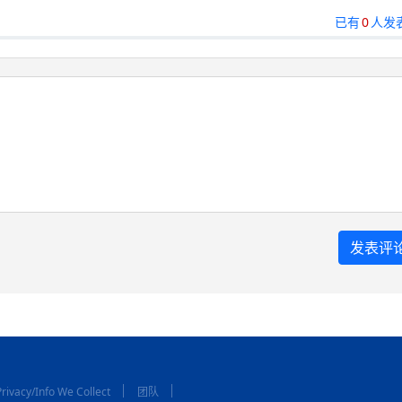
已有
0
人发
rivacy/Info We Collect
团队