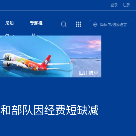
登录
注册
尼泊
专题推
简体中/选择语言
馆发布安全防
复盘：尼印关系转折如何间接影
综合
印度“蟑螂运动”升级：万名学生无视禁令游行 警方
尼泊尔头条
视频| 中国驻尼泊尔使馆举办招待会 隆重庆祝中
首届中尼媒体峰会
尼泊尔内政部长古隆坦言：任职4个月“没能好好工
“首届中尼媒体峰会”系列报道六：
尔
荐
境局势
催泪瓦斯驱散致180人受伤
国人民解放军建军99周年
作”
助农致富
国文化中心成
军西班牙队颁奖
泊尔
华为尼泊尔公司举办2026 科技前沿：媒体对话 助
综合新闻
视频| 南亚网视航拍加德满都：蓝花楹怒放的城市
2023年中尼投资与经贸论
印度陆军总司令将访尼 尼泊尔将授予其荣誉军官
中尼投资与经贸论坛举办：总理普
的第二故乡
力尼泊尔数字化转型
坛
军衔
吉祥灯揭幕
主席班达里
香”约：一座城与一枚香包双向
美国男子涉嫌非法越境进入尼泊尔 在印尼边境被
视频| “锦绣天府·安逸四川”文旅交流座谈会在尼泊
尼泊尔纳税人激励计划首期抽奖揭晓 消费者购物
“首届中尼媒体峰会”系列报道四：凝
赋能ICT发
家亲》摄制组志愿者演员招聘启
奇谈
巴基斯坦卡拉奇购物中心发生重大火灾 已致至少
旅游头条
晓谈天下丨美国人类学者马立安：深圳精神就是
世界第12高峰布洛阿特峰突发雪崩 知名登山家普
奖项出炉！罗德里斩获金球奖 西
捕
尔加德满都成功举办
视频| 加德满都东出口大升级! 苏雅尔维纳亚克至
250卢比喜中100万卢比大奖
进中尼友好
1人死亡
“闯”
中尼友谊龙舟赛
尔萨带队团队失联
国文化中心成
荣誉
尼泊尔巴克塔普尔 新年迎来旅游高峰
杜利凯尔六车道高速加速建设中
尼泊尔拟扩大国家服务团训练范围 8至12年级学生
尔
路”合作与创
域天妃：尺尊公主传奇》 第七
游眼
孟加拉前总理卡莉达·齐亚因病情“非常危急”入院治
徒步旅行
走进蓝毗尼：探寻佛陀诞生地的和平与宁静
尼泊尔春季徒步热升温 官方呼吁加强环保与安全
可自愿参加
雪域，两度西行赴拉萨
印度下调汽油、柴油及航空煤油出口关税 新税率6
视频|湖北十堰绿松石文化展西安举办：一石牵秦
尼泊尔加德满都加强控烟措施 保障公众健康和无
“首届中尼媒体峰会”系列报道五：尼
四川航空
传承与文明共生 第九章 金顶凝
疗
成都大运会
意识
费发布启事（面
正式实施“世代禁烟令”
开普省安全部队与巴塔恐怖分子冲突升级，造成民
南亚网络电视丨特朗普称如果选举人团投票给拜
高院裁决倒逼产业转型 奇特旺大象骑游存废引争
默默无闻”到全球竞争者
月1日起生效
尼泊尔经济运行简报，金融承压与发展调整并行
楚 青绿赴长安
视频| 朱红漫天：尼泊尔新年最“红”的节日
烟消费环境
带一路”
院选举答记者
赛尼泊尔赛区预
原创
斯里兰卡监狱爆发帮派大乱斗 已致25死百余人受
上榜酒店
尼泊尔迎来正宗中国味：福盛中餐厅盛大开业
加德满都旅馆：泰美尔区的传奇与地标
众大规模逃离家园
登，他将离开白宫
视频| 千年雨神巡游：尼泊尔拉托·马钦德拉纳特
议 伦理保护与地方民生两难博弈
展览在尼泊尔
救护车变“运毒车” 尼泊尔科西省大麻走私问题引关
行：故土羁绊与青年外流困境交
伤 军方紧急入驻维稳
杭州亚运会
纪实
孟加拉国土豆供过于求，价格跌破每公斤20塔卡
节的信仰与狂欢
木斯塘——从外国人的目的地，到如今尼泊尔人的
“致命一击”有多快
注
最长寿奥运冠军离世
印度多地遭遇极端热浪 新德里气温突破45°C
斯瓦米倡议设立瑜伽部 尼泊尔部长调侃“让腐败分
视频| 英国知名美妆品牌 The Body Shop 在帕坦
视频| 曾经打碟的手 如今签署逮捕令：苏丹·古隆
尼泊尔油罐车为避让野鹿侧翻起火 消防一小时成
“首届中尼媒体峰会“系列报道三：共
孔院” 短视
国记者看大运：通过体育赛事见
客厅
马尔代夫旅游业势头强劲：入境游客突破180万 中
吃喝玩乐
南亚网视《SATV新闻会客厅》专访喜马拉雅航空
加德满都迎来夜生活新地标：XO俱乐部树立全新
域天妃：尺尊公主传奇》 第七
南亚网视衷心祝愿尼泊尔人民以及全球尼泊尔朋友
旅游热土​
加德满都泰米尔雅乐轩酒店荣获环境管理认证
：趣味竞技燃
巴基斯坦削减LNG进口：取消21船合同并寻求卡
南亚网络电视丨亚洲最穷的国家不丹-拿10元人民
尼泊尔马南县：雪山、圣湖与古寺交织的高原秘境
子去冥想”
Labim Mall 正式开业
的逆袭传奇
功控制火势
演绎中尼感人故事
国仍是最大客源国
总裁周恩永：云端架虹桥 翼展新丝路
第二届中尼媒体峰会专题
标杆
安艺青、陈俐
传承与文明共生 第八章 塔基藏
斯里兰卡百年最强飓风致茶园成“荒地” 工人生计受
们德赛节快乐！
纪实
塔尔供气调整
孟加拉辍学率上升令人担忧
币，在不丹能干什么
南亚网视SATV｜探访加德满都文殊菩萨修行地勋
春天吞噬了冬
伤留在“记忆阁楼”
尼泊尔丹库塔警方查获647公斤大麻 两名涉案人员
文明互鉴 首部直译尼泊尔文版
南京造！
影星维杰“逆袭”登顶！印度一邦政坛迎来大洗牌
尼泊尔肿瘤医
运在欢庆与惜别中落幕
肃环县
不丹举办2025全球和平祈祷节
图说尼泊尔
南亚网视 SATV | 甘肃环县3 3米大锅烹煮66只
山体滑坡地区搜救行动正在进行中
重挫
部（猴庙）感悟朝圣之旅
来尼泊尔徒步为什么购买保险至关重要？
探索奢华：加德满都附近的顶级度假村
被捕
尼泊尔持续暴雨致全境交通瘫痪 多条国道关闭 数
尼正式首发
尼泊尔比拉德讷格尔一实习医生坠楼身亡
从雪域高原到尼泊尔：第三届“石榴籽杯”草原足球
【视频】尼泊尔新政府成立以来，都做了些什么？
尼泊尔本财年发力稳就业 计划创造十万岗位 重拳
“首届中尼媒体峰会”系列报道二：
维和部队因经费短缺减
羊，你想不想来一口？
尼泊尔中国新年系列庆祝
赛（尼泊尔赛
带来激情与欢乐
印度洋稳定成为马澳第二次高级官员会谈首要议题​
南亚网视《SATV新闻会客厅》专访中国著名导演
Alev Kebab Sultanate 尼泊尔第一家土耳其中东
​释迦牟尼佛诞辰2569周年：千年智慧的当代回响
化中尼文旅合
访尼泊尔
巴基斯坦旁遮普省遭严重雾霾侵袭，多城空气质量
安徽凌家滩文化图片展在孟加拉国开幕
南亚网络电视丨为何中丹边境通婚普遍？看了不丹
百游客被困
吃太多烤红薯（不是因为容易
邀请赛6月20日山南启幕，跨国球队共逐绿茵
整治海外务工诈骗
结硕果
华诞
尼泊尔节日
南亚网视丨百年华诞：草原上升起不落的太阳（关
话动
一个无需择日的吉日：走进尼泊尔的Akshaya
谢飞先生
风味餐厅
风自山谷北--中国甘肃摄影家尼泊尔摄影展览
 加都大学苏
域天妃：尺尊公主传奇》 第七
斯里兰卡飓风死亡人数超过200人
达危险水平
姑娘真实生活，难怪想嫁到中国！
南亚网视SATV丨尼泊尔博达纳大佛塔
探索喜马拉雅山：尼泊尔徒步指南系列 - 系列 I
瓦尔纳巴斯博物馆酒店（Varnabas Museum
外开放
一届亚运会”闭幕，未来，何以
不丹帕罗嘎查乡向日葵产量占全国一半 农户盼增
尼泊尔拉利特普尔市 客车撞上高架桥致1死19伤
利宁，中国水电十一工程局上马相迪电站运维项
Tritiya
"抵尼 加都
南亚网视 SATV | 环州故城！环县
传承与文明共生 第七章 寺壁藏
尔乒乓球选手：中国队太强，想
马尔代夫实施“世代烟草禁令” 教育部长称开创全球
视频 | 中华人民共和国成立75周年庆祝活动在多
hotel）今天开业
州参加亚运会
孟加拉国登革热感染病例超1.5万 死亡58人
大型榨油设备
11次登顶珠峰刷新女性纪录！“山地女王”拉克巴·
中国
旅游故事
目）
外国青年“看中国” 巴西圣保罗大学教授-向世界展
第三届中尼媒体峰会
尼泊尔登顶传奇明玛·夏尔巴：从登山者到行业引
赛在加德满都隆
先例
南亚网视 SATV | 加德满都市展开河道垃圾清理活
加德满都“中国美食城”盛大开业 带来地道中餐与超
最美尼泊尔风景图
斯里兰卡铁路系统迎变革：内阁决议招聘女性担任
国举办
—医疗队护航
飞航线
夏巴兹总理将派遣巴基斯坦青年赴沙特参与“2030
南亚网络电视丨印军闯下弥天大祸！机枪扫射联合
南亚网络电视丨中国版的“马尔代夫”，海水清澈风
夏尔巴：荣光背后是半生漂泊与坚韧重生
23名登山者成功登顶乔戈里峰
示不一样的中国
领者 珠峰登山经济重回本土掌控
【相约帕坦杜巴广场】卡蒂克舞节：尼泊尔最古老
动 改善河道生态环境
南亚网视 SATV | 秒懂！环州故城的“由来”
值体验
启中尼文化交流
司机、站长等核心岗位
愿景”项目
国车队，或永久失去入常资格
景如画，宛如画中世界
木斯塘圣塔玛尼酒店被评为“2024最佳新酒店”
破百，印度总理莫迪点赞
不丹赌博与线上诈骗问题严峻 政府加强打击但挑
体育
中尼龙舟赛
视频| 从城市漫步到乡村漫步：外国创作者在中国
喜马拉雅航空
中尼友谊龙舟赛新闻发布会：中国驻尼使馆王欣参
中尼航线迎新契机 喜马拉雅航空与
南亚网视丨百年华诞：少年（合唱，中国电建尼泊
的文化舞蹈盛典，延续三百年的信仰与艺术
诊：温情守护
域天妃：尺尊公主传奇》 第七
尔参赛队员武术比赛赢得喝彩
马尔代夫实施“世代禁烟令” 外国游客也需遵守
第 10 届纹身大会4 月 7 日-9 日在加德满都举行
视频：第16届“汉语桥”世界中学生中文比赛 一号
都
战仍存