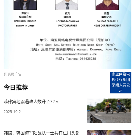
列表页广告
南亚网络电
视传媒集团
采编人员公
今日推荐
示
菲律宾地震遇难人数升至72人
2025-10-2
韩媒：韩国海军陆战队一士兵在仁川头部