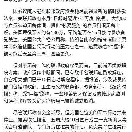
因参议院未能在联邦政府资金耗尽前通过新的临时拨款
法案，美联邦政府本月1日起时隔近7年再度“停摆”，大约60
万雇员被迫无薪休假，提供“必要服务”的雇员则须无薪上
班。美国现役军人约有130万，军饷能否在15日按时发放备
受关注。美国公共广播公司称，特朗普此次的指令消除了原
本可能迫使国会采取行动的压力点之一，这意味着“停摆”将
很可能延长至第三周，甚至更久。
但对于无薪工作的联邦政府雇员而言，目前尚无类似解
决方案。政府运作中断期间，已有数千名联邦雇员被解雇，
白宫相关部门已于10日启动解雇程序。据报道，涉及裁员的
部门包括财政部、卫生与公共服务部、教育部等。《纽约时
报》称，受“停摆”影响，一些印第安人保留地的糖尿病监测
和远程诊疗等关键医疗服务已被缩减或取消。
尽管联邦政府资金耗尽，但美国在拉美的军事行动并未
停止。据美联社报道，五角大楼10日宣布成立一支新的反毒
联合特遣部队，专门负责在拉美的行动。负责美军在拉美行