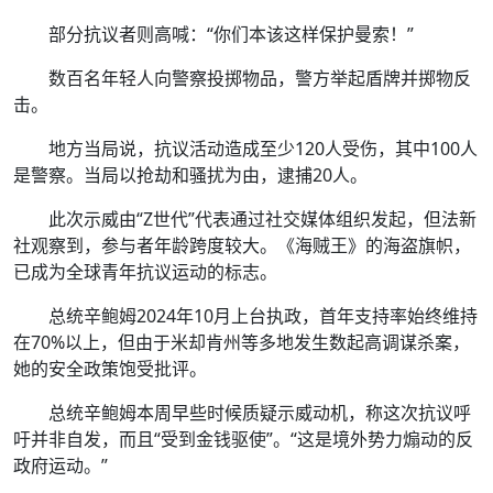
部分抗议者则高喊：“你们本该这样保护曼索！”
数百名年轻人向警察投掷物品，警方举起盾牌并掷物反
击。
地方当局说，抗议活动造成至少120人受伤，其中100人
是警察。当局以抢劫和骚扰为由，逮捕20人。
此次示威由“Z世代”代表通过社交媒体组织发起，但法新
社观察到，参与者年龄跨度较大。《海贼王》的海盗旗帜，
已成为全球青年抗议运动的标志。
总统辛鲍姆2024年10月上台执政，首年支持率始终维持
在70%以上，但由于米却肯州等多地发生数起高调谋杀案，
她的安全政策饱受批评。
总统辛鲍姆本周早些时候质疑示威动机，称这次抗议呼
吁并非自发，而且“受到金钱驱使”。“这是境外势力煽动的反
政府运动。”