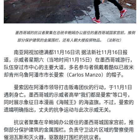
墨西哥城的抗议者聚集在总统辛鲍姆办公居住的墨西哥城国家宫前，推倒
部分保护建筑的金属围栏，还有人朝大楼投掷物品。 （法新社）
南亚网视加德满都11月16日讯 据法新社11月16日报
道，示威者星期六（当地时间11月15日）在墨西哥城游行，
队伍穿过市中心的主要大道，多名参与者佩戴着酷似已故米
却肯州乌鲁阿潘市市长曼索（Carlos Manzo）的帽子。
曼索因在阿潘市领导打击贩毒团伙的行动，于11月1日
遇刺身亡。墨西哥城的示威者高举“我们都是曼索”等口号，
同时展示象征日本漫画《海贼王》的海盗旗。不过，曼索的
遗孀明确指出，丈夫的抗争运动与此次示威无关。
抗议者聚集在辛鲍姆办公居住的墨西哥城国家宫前，推
倒部分保护建筑的金属围栏。负责守卫这片区域的警察使用
催泪瓦斯和灭火器，驱散敲打围栏的抗议者。