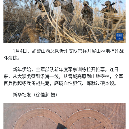
1月4日，武警山西总队忻州支队官兵开展山林地捕歼战
斗演练。
新年伊始，全军部队新年度军事训练拉开帷幕。连日
来，从大漠戈壁到沿海一线，从雪域高原到山地密林，全军
官兵掀起练兵备战热潮，磨砺血性胆气、练就过硬本领。
新华社发（徐佳润 摄）