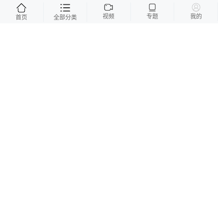
2025-12-8
视频
专题
我的
首页
全部分类
全球首个16岁以下社交媒体禁令在澳实施
政府捍卫举措 平台面临高额罚款压力
2025-12-11
两名研究生进贺兰山采样失联，已被救
出！
2025-12-28
澳大利亚拟收紧枪支管制法 邦迪海滩枪
击案致多人死伤
2025-12-15
澳大利亚率先施行社交媒体年龄禁令 或
引发全球监管连锁效应
2025-12-9