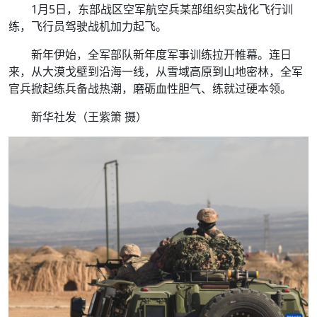
1月5日，东部战区空军航空兵某部组织实战化飞行训
练，飞行员驾驶战机加力起飞。
新年伊始，全军部队新年度军事训练拉开帷幕。连日
来，从大漠戈壁到沿海一线，从雪域高原到山地密林，全军
官兵掀起练兵备战热潮，磨砺血性胆气、练就过硬本领。
新华社发（王紫箫 摄）