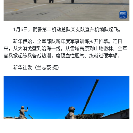
1月6日，武警第二机动总队某支队直升机编队起飞。
新年伊始，全军部队新年度军事训练拉开帷幕。连日
来，从大漠戈壁到沿海一线，从雪域高原到山地密林，全军
官兵掀起练兵备战热潮，磨砺血性胆气、练就过硬本领。
新华社发（兰志豪 摄）