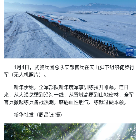
1月4日，武警兵团总队某部官兵在天山脚下组织徒步行
军（无人机照片）。
新年伊始，全军部队新年度军事训练拉开帷幕。连日
来，从大漠戈壁到沿海一线，从雪域高原到山地密林，全军
官兵掀起练兵备战热潮，磨砺血性胆气、练就过硬本领。
新华社发（周昌钰 摄）