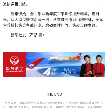
1月4日，陆军第76集团军某旅玉树独立骑兵连官兵进行
追捕课目训练。
新年伊始，全军部队新年度军事训练拉开帷幕。连日
来，从大漠戈壁到沿海一线，从雪域高原到山地密林，全军
官兵掀起练兵备战热潮，磨砺血性胆气、练就过硬本领。
新华社发（严楚 摄）