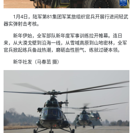
1月4日，陆军第81集团军某旅组织官兵开展行进间轻武
器实弹射击考核。
新年伊始，全军部队新年度军事训练拉开帷幕。连日
来，从大漠戈壁到沿海一线，从雪域高原到山地密林，全军
官兵掀起练兵备战热潮，磨砺血性胆气、练就过硬本领。
新华社发（马春茁 摄）