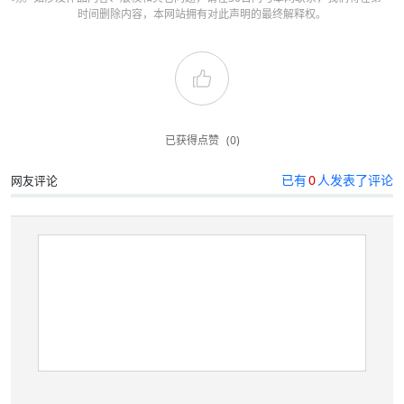
THE END
免责声明：本网站转载文章版权归原作者所有，不代表南亚网络电视观点和立
场。如涉及作品内容、版权和其它问题，请在30日内与本网联系，我们将在第一
时间删除内容，本网站拥有对此声明的最终解释权。
已获得点赞
(0)
已有
0
人发表了评论
网友评论