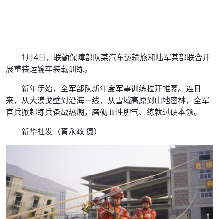
1月4日，联勤保障部队某汽车运输旅和陆军某部联合开
展重装运输车装载训练。
新年伊始，全军部队新年度军事训练拉开帷幕。连日
来，从大漠戈壁到沿海一线，从雪域高原到山地密林，全军
官兵掀起练兵备战热潮，磨砺血性胆气、练就过硬本领。
新华社发（胥永政 摄）