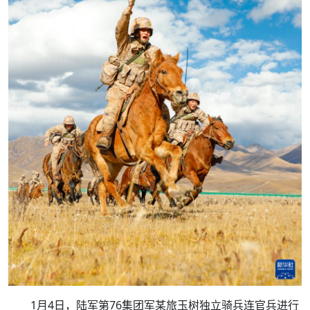
新年伊始，全军部队新年度军事训练拉开帷幕。连日
来，从大漠戈壁到沿海一线，从雪域高原到山地密林，全军
官兵掀起练兵备战热潮，磨砺血性胆气、练就过硬本领。
新华社发（王翔宇 摄）