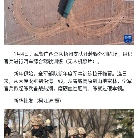
1月4日，武警广西总队梧州支队开赴野外训练场，组织
官兵进行汽车综合驾驶训练（无人机照片）。
新年伊始，全军部队新年度军事训练拉开帷幕。连日
来，从大漠戈壁到沿海一线，从雪域高原到山地密林，全军
官兵掀起练兵备战热潮，磨砺血性胆气、练就过硬本领。
新华社发（柯江涛 摄）