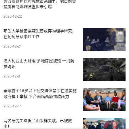
列表页广告
南亚网络电
视传媒集团
采编人员公
今日推荐
示
警方披露邦迪海滩枪击案细节，袭击前曾
投掷自制爆炸装置但未引爆
2025-12-22
布朗大学枪击案嫌犯曾放弃物理学研究，
在葡萄牙从事IT工作
2025-12-21
澳大利亚山火肆虐 多地房屋被毁 一消防
员殉职