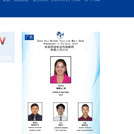
农村的发现
赞讲话（实况）
深化合作
尔代表处）
南亚网视SATV丨《米拉看中国》 第八集：广场舞
8000米之上：一位夏尔巴高山摄影师镜头中的人
赛海外预选赛尼
传承与文明共生 第六章 古道遗
南亚网视《SATV新闻会客厅》专访尼泊尔旅游局
南亚网视 SATV | 遇见环县
从教师到厨师：吉塔在加德满都推广缅甸味道
孟加拉国人被骗赴俄：合法移民沦为俄乌战场“消
选手
“无名英雄”
看世界
南亚网视 SATV |莫迪政府动作不断，对印控克什
中尼建交70周年
照片
(下)
与山
兄弟点红节：尼泊尔手足情深的神圣庆典
局长Mani Raj Lamichhane
尼泊尔赛区选拔
生今日出征大运会：在尼华侨捐
品”
马尔代夫杜拉杜环礁米德岛30吨制冰厂及50吨储
甘肃：探访祁连山——高台马营河大峡谷、小泉丹
长王博接受人
2025年米其林钥匙奖揭晓：不丹三家酒店获殊荣
米尔加强控制，或最终导致印度分裂
台湾乐手牵手大陆剧团 两岸戏腔共鸣
专访喜马拉雅航空总裁周恩永：云端
南亚网视丨百年华诞：绒花（侯艳琪大使）
跨国界的公益
冰设施正式启用
南亚网视 SATV | 环州故城之沙场风云
尼泊尔“疯狂蜂蜜” ：大自然馈赠的野生灵丹妙药
霞
中文志愿者服务博卡拉中尼友谊龙舟赛
军巴希姆：“亚运会就像是奥运
闻综述》
香港卫视南亚网视《一周新闻综述》2023第23期
中尼建交七十周年南亚网
新丝路
南亚网视丨《米拉看中国》第二集 走进中国 认识
从攀登世界之巅到组织巅峰探险：强·达瓦·夏尔巴
乌鸦节：崇敬阎罗使者的传统与象征意义
实施
域天妃：尺尊公主传奇》 第七
南亚网视《SATV新闻会客厅》专访尼泊尔国际电
不丹公务员人工智能技能缺口凸显 亟需开展针对
（总第039期）
视赴青海玉树系列活动报
南亚网视｜成锡忠看世界 俄乌战争会打多久？美
中国
尼泊尔中资企业协会举办第二届“华为杯”篮球赛
与“七峰探险”的传奇
南亚网视丨百年华诞：歌唱祖国（合唱，尼泊尔博
传承与文明共生 第五章 村落藏
影节入围中国影片《巴彦查干》导演复强先生
通讯：尼泊尔费瓦湖上的龙舟赛
年最大洪峰考
性培训
乐部
CCTV-4央视海外观众俱乐部向全球华侨华人拜年
道专题
前高官已经定性，美国想实现三个战略目标
（实况3）
喜马拉雅航空开通拉萨——博克拉航
卡拉华侨人华人协会）
的公益暖流
提哈尔节（灯节）：灯火辉煌与手足情深的节日
了！
香港卫视南亚网视《一周新闻综述》2023第22期
中丝路”再添通道
南亚网视丨《米拉看中国》笫三集：浓情中国 趣
普通市民写给“巴特巴特尼”董事长明·巴杜·古隆的
广告
赛出国际友谊 中国四川龙舟队包揽首届“中尼友谊
直播
俄乌軍事冲突
南亚网视SATV丨基辅多地爆炸：激
（总第038期）
南亚网视｜成锡忠看世界 我的联合国维和行动经
味人生
尼泊尔中资企业协会举办第二届“华为杯”篮球赛
信：您必将再次崛起，而且更加强大
南亚网视丨百年华诞：亲爱的中国我爱你（佳境，
龙舟赛”全部冠军
CCTV-4尼泊尔加德满都观众俱乐部祝全球华侨华
历-经历冲突和政变，确保中国维和人员安全
（实况2）
尼泊尔总理专机出访中国，喜马拉
尼泊尔华侨华人协会推荐）
展示
《欢迎来加德满都过大年》参赛视频 探索秘境尼
成锡忠看世界
南亚网视｜成锡忠看世界 我亲历的
人新年快乐、龙年大吉！
俄乌軍事冲突专题/南亚网视国际丨
香港卫视南亚网视《一周新闻综述》2023第21期
南亚网视丨《米拉看中国》 第四集：大美中国 山
辛哈杜巴宫的故事：从烈焰到重生
中国四川龙舟队包揽首届“中尼友谊龙舟赛”双冠
泊尔
事件一：孟加拉前总统被军人暗杀
署：过去10天超150万乌克兰难民
（总第037期）
亚网视
南亚网视｜成锡忠看世界 佩洛西行程未包含台
河娇娆（上）
尼泊尔中资企业协会举办第二届“华为杯”篮球赛
喜马拉雅航空荣获国际IOSA认证
媒体峰会
第三届中尼媒体峰会：新中国成立75周年恭贺视
走访慰问在尼联谊企业
南亚网视SATV丨“走访在尼联谊企业
CCTV-4主持人2024新年祝词
湾，两大细节显示，她内心并未彻底放弃访台
（实况1）
频
锟铧农业在尼打造中国式高科技示
《欢迎来加德满都过大年》参赛视频 欢迎到加德
南亚网视｜成锡忠看世界 从安倍晋
俄媒：俄军已掌控乌制空权 俄乌代
香港卫视南亚网视《一周新闻综述》2023第20期
春恭贺片
同庆新岁·共享未来——2026新年祝福视频合辑
2022北京冬奥会
好消息！由南亚网视拍摄制作的尼
满都过春节宣传片
看暗杀工具的演变，枪支最流行却
地
（总第036期）
2024年央视春晚宣传片
南亚网视｜成锡忠看世界 佩洛西今晚抵台？美航
贺北京冬奥视频被中国外交部采用
第三届中尼媒体峰会：我爱你中国
南亚网视SATV丨“走访在尼联谊企业
母快速向台海集结，解放军得用实际行动反制
直播
丝合酒店宝石湖宾馆
南亚网视 SATV | 侯艳琪大使出席
尼泊尔华侨华人协会新年恭贺视频
哥拿巴迪砖业有限公司销售量创新
视频：加德满都大学孔子学院举办龙年春节庆祝活
南亚网视｜成锡忠看世界 斯里兰卡
停火撤军问题暂未谈拢，俄乌一致
香港卫视南亚网视《一周新闻综述》2023第19期
《2023中央广播电视总台春节联欢晚会》01（央
国援尼医疗队颁发感谢状仪式
尼泊尔滑雪健儿备战2022北京冬奥
动
第三届中尼媒体峰会：尼泊尔学生合唱“我爱你中
打算继续向中印寻求信贷支持，中
（总第035期）
视授权南亚网视直播）
回放
【直播回放-10】CEAN“比亚迪杯”篮球赛闭幕式
中共百年华诞
专家：中国共产党百年历程中与侨
国”
尼泊尔中国文化中心新年恭贺视频
南亚网视SATV丨“走访在尼联谊企业
俄媒：俄军已掌控乌制空权 俄乌代
南亚网视 SATV | 中国作家雪漠尼
第十三批援尼医疗队 传承中国医疗精
尼泊尔滑雪健儿备战2022北京冬奥
《欢迎来加德满都过大年》短视频参赛作品展播
南亚网视｜成锡忠看世界 巴基斯坦
地
小说精选》新书发布暨座谈交流会
医疗骨干
001号
第三届中尼媒体峰会：祖国颂——庆祝新中国成立
尼泊尔加德满都大学孔子学院新年恭贺视频
频发，如何破局？中方应助巴方提
【直播回放-11】CEAN“比亚迪杯”篮球赛闭幕式
中国共产党百年华诞的世界期待
75周年
闪光时间｜冬奥燃起冰雪热
“狮”书共舞，未来可期——尼文版
南亚网视SATV丨“走访在尼联谊企业
新希望尼泊尔农业经济有限公司新年恭贺视频
南亚网视｜成锡忠看世界 俄乌冲突
【直播回放-7】CEAN“比亚迪杯”篮球赛 冠亚军决
南亚网络电视丨尼泊尔华侨华人协
选》在尼泊尔捐赠活动
深耕尼泊尔市场为尼民众致富带来“新
第三届中尼媒体峰会：歌曲《天佑中华》
国一邻邦濒临崩溃，幕后推手浮出
北京2022年冬奥会和冬残奥会安全
赛（安徽开源队VS中国电建队）
共产党建党100周年王冰洁独唱《
次会议召集加强场馆安保团队建设
南亚网视 SATV |丝合酒店宝石湖
南亚网视SATV丨“走访在尼联谊企业
交通安全隐患