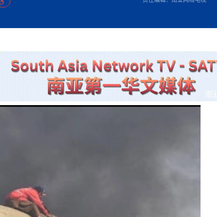
方向
大会开幕
侨胞健康
课程从“试试看”变为“抢着报”
第16届“汉语桥”世界中学生中文比
卷·双脉合流：技艺
者信心
号
投资孟加拉国以帮助它到 2041 年成为发达国家
志愿者：亚运赛场的
尼泊尔赫塔乌达举行大型集会
成锡忠
泊尔赛区比赛在加德满都举行
珍
孟加拉国表示，缅甸必须为罗兴亚人的遣返建立信
中国民族音乐会走进尼泊尔 金钟之星民乐团带来
第十七届“汉语桥” 第四届“汉语秀”
尼泊尔18名大学
耗
《中尼一家亲》微短剧主创首聚 共绘 “一带一路”
南亚网视特别推荐 | 中工国际董事
曲大赛巴西赛区收官：唤起家国
协会第五届“比亚迪杯”篮球比
活动引朝野反思 坚守一中原
“归乡”！今日叩关洛阳，丝路雄
视频：中国援尼医疗队蓝毗尼义诊：
—中国科学家林占熺的“绿色
任和安全
浓郁的中国文化体验(实况3）
赛落幕
款助力相送
友好新篇
沙特阿拉伯与孟加拉国签署合作协议，成立联合商
民网专访
东京奥运会跳高冠
套餐 为智能经济发展注动力
《一周新
一）
道
暖流
“汉语桥”线上团组项目在尼泊尔开始
长篇历史小说《雪
业委员会
会前的奥运会”
2起灾害 致3死21伤 蛇咬、山
卷·双脉合流：技艺
《Jerry on Top》在尼泊尔开拍，父子档首同台引
尼泊尔上马相迪A水电站成功应对今
观众俱
五四”精神主题座谈会在首尔举
确定：朱杨柱、张志远、黎家盈
泊尔沙阿政府激进施政引争议
响到现代文明通道 穿越千年
行稳致远
中国援尼医疗队蓝毗尼义诊：跨国界
巧艺
期待
在一个变暖的世界里，孟加拉国的服装业能“不受
验
议并存
践
气候影响”吗？
视频
甜苹果》加德满都热演 以色
组图：谷地繁花绽放，春意满盈
低空经济“起飞”保驾护航
中国网剧正走向“无时差”触达海外观众
多国使馆携侨界举行清明祭扫活
短视频
制造全球新坐标
南
群体冲突致1死9伤 局势持续
第三届中尼
管控
华侨刘巧儿评剧社”
开放新格局
2026新
国抗议 尼泊尔多家医院暂停
视频
直播