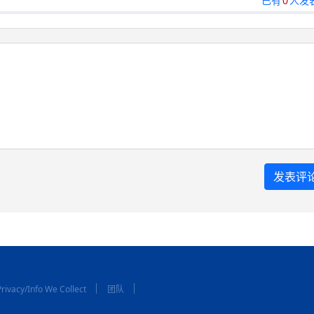
已有
0
人发
rivacy/Info We Collect
团队