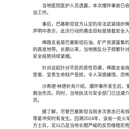
当地医院医护人员透露，本次爆炸事故已收
治工作。
事后，巴基斯坦官方认定的非法武装组织俾
声明中表示，此次行动的袭击目标是搭载安全
俾路支省是巴基斯坦石油、矿产资源富集
的高发地带。长期以来，当地叛乱分子频繁针
安全局势持续紧绷。
针对这起针对平民的恶性恐袭，俾路支省政
受害、宝贵生命财产受损，令人深感痛惜，恐
沙希德·林德补充介绍，爆炸事件发生后，
救治伤员。同时，当地执法与安全部门已迅速
员。
据了解，尽管巴基斯坦当局多次表态已有
零星冲突时有发生。回溯2024年，该省一处
方士兵，足以凸显当地长期严峻的反恐维稳形