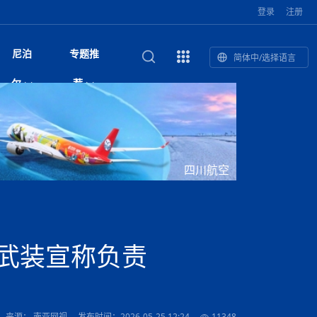
登录
注册
尼泊
专题推
简体中/选择语言
馆发布安全防
复盘：尼印关系转折如何间接影
综合
印度“蟑螂运动”升级：万名学生无视禁令游行 警方
尼泊尔头条
视频| 中国驻尼泊尔使馆举办招待会 隆重庆祝中
首届中尼媒体峰会
尼泊尔内政部长古隆坦言：任职4个月“没能好好工
“首届中尼媒体峰会”系列报道六：
尔
荐
境局势
催泪瓦斯驱散致180人受伤
国人民解放军建军99周年
作”
助农致富
国文化中心成
军西班牙队颁奖
泊尔
华为尼泊尔公司举办2026 科技前沿：媒体对话 助
综合新闻
视频| 南亚网视航拍加德满都：蓝花楹怒放的城市
2023年中尼投资与经贸论
印度陆军总司令将访尼 尼泊尔将授予其荣誉军官
中尼投资与经贸论坛举办：总理普
的第二故乡
力尼泊尔数字化转型
坛
军衔
吉祥灯揭幕
主席班达里
香”约：一座城与一枚香包双向
美国男子涉嫌非法越境进入尼泊尔 在印尼边境被
视频| “锦绣天府·安逸四川”文旅交流座谈会在尼泊
尼泊尔纳税人激励计划首期抽奖揭晓 消费者购物
“首届中尼媒体峰会”系列报道四：凝
赋能ICT发
家亲》摄制组志愿者演员招聘启
奇谈
巴基斯坦卡拉奇购物中心发生重大火灾 已致至少
旅游头条
晓谈天下丨美国人类学者马立安：深圳精神就是
世界第12高峰布洛阿特峰突发雪崩 知名登山家普
奖项出炉！罗德里斩获金球奖 西
捕
尔加德满都成功举办
视频| 加德满都东出口大升级! 苏雅尔维纳亚克至
250卢比喜中100万卢比大奖
进中尼友好
1人死亡
“闯”
中尼友谊龙舟赛
尔萨带队团队失联
国文化中心成
荣誉
尼泊尔巴克塔普尔 新年迎来旅游高峰
杜利凯尔六车道高速加速建设中
尼泊尔拟扩大国家服务团训练范围 8至12年级学生
尔
路”合作与创
域天妃：尺尊公主传奇》 第七
游眼
孟加拉前总理卡莉达·齐亚因病情“非常危急”入院治
徒步旅行
走进蓝毗尼：探寻佛陀诞生地的和平与宁静
尼泊尔春季徒步热升温 官方呼吁加强环保与安全
可自愿参加
雪域，两度西行赴拉萨
印度下调汽油、柴油及航空煤油出口关税 新税率6
视频|湖北十堰绿松石文化展西安举办：一石牵秦
尼泊尔加德满都加强控烟措施 保障公众健康和无
“首届中尼媒体峰会”系列报道五：尼
四川航空
传承与文明共生 第九章 金顶凝
疗
成都大运会
意识
费发布启事（面
正式实施“世代禁烟令”
开普省安全部队与巴塔恐怖分子冲突升级，造成民
南亚网络电视丨特朗普称如果选举人团投票给拜
高院裁决倒逼产业转型 奇特旺大象骑游存废引争
默默无闻”到全球竞争者
月1日起生效
尼泊尔经济运行简报，金融承压与发展调整并行
楚 青绿赴长安
视频| 朱红漫天：尼泊尔新年最“红”的节日
烟消费环境
带一路”
院选举答记者
赛尼泊尔赛区预
原创
斯里兰卡监狱爆发帮派大乱斗 已致25死百余人受
上榜酒店
尼泊尔迎来正宗中国味：福盛中餐厅盛大开业
加德满都旅馆：泰美尔区的传奇与地标
众大规模逃离家园
登，他将离开白宫
视频| 千年雨神巡游：尼泊尔拉托·马钦德拉纳特
议 伦理保护与地方民生两难博弈
展览在尼泊尔
救护车变“运毒车” 尼泊尔科西省大麻走私问题引关
行：故土羁绊与青年外流困境交
伤 军方紧急入驻维稳
杭州亚运会
纪实
孟加拉国土豆供过于求，价格跌破每公斤20塔卡
节的信仰与狂欢
木斯塘——从外国人的目的地，到如今尼泊尔人的
“致命一击”有多快
注
最长寿奥运冠军离世
印度多地遭遇极端热浪 新德里气温突破45°C
斯瓦米倡议设立瑜伽部 尼泊尔部长调侃“让腐败分
视频| 英国知名美妆品牌 The Body Shop 在帕坦
视频| 曾经打碟的手 如今签署逮捕令：苏丹·古隆
尼泊尔油罐车为避让野鹿侧翻起火 消防一小时成
“首届中尼媒体峰会“系列报道三：共
孔院” 短视
国记者看大运：通过体育赛事见
客厅
马尔代夫旅游业势头强劲：入境游客突破180万 中
吃喝玩乐
南亚网视《SATV新闻会客厅》专访喜马拉雅航空
加德满都迎来夜生活新地标：XO俱乐部树立全新
域天妃：尺尊公主传奇》 第七
南亚网视衷心祝愿尼泊尔人民以及全球尼泊尔朋友
旅游热土​
加德满都泰米尔雅乐轩酒店荣获环境管理认证
：趣味竞技燃
巴基斯坦削减LNG进口：取消21船合同并寻求卡
南亚网络电视丨亚洲最穷的国家不丹-拿10元人民
尼泊尔马南县：雪山、圣湖与古寺交织的高原秘境
子去冥想”
Labim Mall 正式开业
的逆袭传奇
功控制火势
演绎中尼感人故事
国仍是最大客源国
总裁周恩永：云端架虹桥 翼展新丝路
第二届中尼媒体峰会专题
标杆
安艺青、陈俐
传承与文明共生 第八章 塔基藏
斯里兰卡百年最强飓风致茶园成“荒地” 工人生计受
们德赛节快乐！
纪实
塔尔供气调整
孟加拉辍学率上升令人担忧
币，在不丹能干什么
南亚网视SATV｜探访加德满都文殊菩萨修行地勋
春天吞噬了冬
伤留在“记忆阁楼”
尼泊尔丹库塔警方查获647公斤大麻 两名涉案人员
文明互鉴 首部直译尼泊尔文版
南京造！
影星维杰“逆袭”登顶！印度一邦政坛迎来大洗牌
尼泊尔肿瘤医
运在欢庆与惜别中落幕
肃环县
不丹举办2025全球和平祈祷节
图说尼泊尔
南亚网视 SATV | 甘肃环县3 3米大锅烹煮66只
山体滑坡地区搜救行动正在进行中
重挫
部（猴庙）感悟朝圣之旅
来尼泊尔徒步为什么购买保险至关重要？
探索奢华：加德满都附近的顶级度假村
被捕
尼泊尔持续暴雨致全境交通瘫痪 多条国道关闭 数
尼正式首发
尼泊尔比拉德讷格尔一实习医生坠楼身亡
从雪域高原到尼泊尔：第三届“石榴籽杯”草原足球
【视频】尼泊尔新政府成立以来，都做了些什么？
尼泊尔本财年发力稳就业 计划创造十万岗位 重拳
“首届中尼媒体峰会”系列报道二：
事武装宣称负责
羊，你想不想来一口？
尼泊尔中国新年系列庆祝
赛（尼泊尔赛
带来激情与欢乐
印度洋稳定成为马澳第二次高级官员会谈首要议题​
南亚网视《SATV新闻会客厅》专访中国著名导演
Alev Kebab Sultanate 尼泊尔第一家土耳其中东
​释迦牟尼佛诞辰2569周年：千年智慧的当代回响
化中尼文旅合
访尼泊尔
巴基斯坦旁遮普省遭严重雾霾侵袭，多城空气质量
安徽凌家滩文化图片展在孟加拉国开幕
南亚网络电视丨为何中丹边境通婚普遍？看了不丹
百游客被困
吃太多烤红薯（不是因为容易
邀请赛6月20日山南启幕，跨国球队共逐绿茵
整治海外务工诈骗
结硕果
华诞
尼泊尔节日
南亚网视丨百年华诞：草原上升起不落的太阳（关
话动
一个无需择日的吉日：走进尼泊尔的Akshaya
谢飞先生
风味餐厅
风自山谷北--中国甘肃摄影家尼泊尔摄影展览
 加都大学苏
域天妃：尺尊公主传奇》 第七
斯里兰卡飓风死亡人数超过200人
达危险水平
姑娘真实生活，难怪想嫁到中国！
南亚网视SATV丨尼泊尔博达纳大佛塔
探索喜马拉雅山：尼泊尔徒步指南系列 - 系列 I
瓦尔纳巴斯博物馆酒店（Varnabas Museum
外开放
一届亚运会”闭幕，未来，何以
不丹帕罗嘎查乡向日葵产量占全国一半 农户盼增
尼泊尔拉利特普尔市 客车撞上高架桥致1死19伤
利宁，中国水电十一工程局上马相迪电站运维项
Tritiya
"抵尼 加都
南亚网视 SATV | 环州故城！环县
传承与文明共生 第七章 寺壁藏
尔乒乓球选手：中国队太强，想
马尔代夫实施“世代烟草禁令” 教育部长称开创全球
视频 | 中华人民共和国成立75周年庆祝活动在多
hotel）今天开业
州参加亚运会
孟加拉国登革热感染病例超1.5万 死亡58人
大型榨油设备
11次登顶珠峰刷新女性纪录！“山地女王”拉克巴·
中国
旅游故事
目）
外国青年“看中国” 巴西圣保罗大学教授-向世界展
第三届中尼媒体峰会
尼泊尔登顶传奇明玛·夏尔巴：从登山者到行业引
赛在加德满都隆
先例
南亚网视 SATV | 加德满都市展开河道垃圾清理活
加德满都“中国美食城”盛大开业 带来地道中餐与超
最美尼泊尔风景图
斯里兰卡铁路系统迎变革：内阁决议招聘女性担任
国举办
—医疗队护航
飞航线
夏巴兹总理将派遣巴基斯坦青年赴沙特参与“2030
南亚网络电视丨印军闯下弥天大祸！机枪扫射联合
南亚网络电视丨中国版的“马尔代夫”，海水清澈风
夏尔巴：荣光背后是半生漂泊与坚韧重生
23名登山者成功登顶乔戈里峰
示不一样的中国
领者 珠峰登山经济重回本土掌控
【相约帕坦杜巴广场】卡蒂克舞节：尼泊尔最古老
动 改善河道生态环境
南亚网视 SATV | 秒懂！环州故城的“由来”
值体验
启中尼文化交流
司机、站长等核心岗位
愿景”项目
国车队，或永久失去入常资格
景如画，宛如画中世界
木斯塘圣塔玛尼酒店被评为“2024最佳新酒店”
破百，印度总理莫迪点赞
不丹赌博与线上诈骗问题严峻 政府加强打击但挑
体育
中尼龙舟赛
视频| 从城市漫步到乡村漫步：外国创作者在中国
喜马拉雅航空
中尼友谊龙舟赛新闻发布会：中国驻尼使馆王欣参
中尼航线迎新契机 喜马拉雅航空与
南亚网视丨百年华诞：少年（合唱，中国电建尼泊
的文化舞蹈盛典，延续三百年的信仰与艺术
诊：温情守护
域天妃：尺尊公主传奇》 第七
尔参赛队员武术比赛赢得喝彩
马尔代夫实施“世代禁烟令” 外国游客也需遵守
第 10 届纹身大会4 月 7 日-9 日在加德满都举行
视频：第16届“汉语桥”世界中学生中文比赛 一号
都
战仍存
来源： 南亚网视
发布时间：2026-05-25 12:24
11348