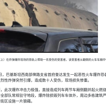
名志愿者（上）在炸弹爆炸现场的铁轨上帮助一名受伤的受害者，该受害者从翻倒的火车车厢
日，巴基斯坦西南部俾路支省首府奎达发生一起恶性火车爆炸恐
枚烈性炸弹突然引爆，造成数十人受伤，现场损失惨重。
面，此次爆炸冲击力极强，直接造成列车两节车厢侧翻并起火燃
安全部队常规驻守地段，爆炸除损毁列车车体外，周边多栋建筑
边街区设施一片狼藉。