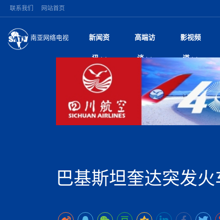
联系我们
网站首页
新闻资
高端访
影视频
南亚网络电视
今日头条
名人访谈
雪山为证 丝路有声
微电
“
讯
谈
道
纪实
风
国际新闻
全球人物
美方暂缓对伊军事打
电视
从
议即可取消开战计
局
加德满都新版交通总
视
中国新闻
创业故事
（长江十年行）金
电影
车
马 快速通道军地协
神与长江文化交融
巫
印度马哈拉施特拉邦
日
中
经济新闻
凡人故事
消费火爆出口疲软 
纪录
她
律
深耕中尼友谊 西藏
中
困境亟待破局
好评中国丨向实向
扎
缔结引领边境合作
美国促成加沙历史性
环球观察
尼泊尔取消国际藏学
宣传
始
除武装 以色列将逐
专
中
中国政策
尼电动新车市占率全
时政微观察丨以侨
深
突发：西藏林芝市墨
中
一带一路
2026“一带一路”年
微直
地近八成市场
倒
中
10千米
国际足联：对阿根
“稳”等
巴基斯坦西南部煤矿
为展开调查
持刀闯馆案进入公诉
中
南亚网评
南亚网评｜多重考验
微短
PPA审批持续停滞 
查整改
尼
尼泊尔国民议会审议
泊
巴基斯坦奎达突发火
共识推进善治
东西问｜强晓云：“
水电投资承压
被俘尼泊尔青年讲述
推
拟提高至10万美元
日本熊本突发强震致
丝路故事
世界从中国两会探
影视资
高质量合作的“黄金
也不愿归国
面停运
青海海南州兴海县接连
南亚网评：邻国外交
尼泊尔政府推出“真
县7个乡镇设施受损
专
图说南亚
2026年尼泊尔世
源在于国家能力赤
接单啦！“世界超市”
75年沧桑蝶变，西
一位百万卢比得主
美军称已完成最新
尔
情合影
意义？
全球华人
全国侨务工作会议在
执政百日舆情多发 
阿富汗尼姆鲁兹“丝
尼泊尔总理巴伦德拉
尼泊尔巴伦政府将分