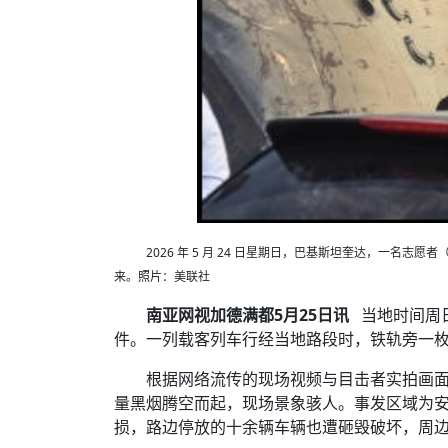
2026 年 5 月 24 日星期日，巴基斯坦奎达，一
来。照片：美联社
南亚网视加德满都5月25日讯
当地时间周
件。一列载客列车行经当地路段时，铁轨旁一
根据网络流传的现场视频与目击者实拍画
量黑烟腾空而起，现场景象骇人。事发区域为
损，路边停放的十余辆车辆也遭砸毁破坏，周