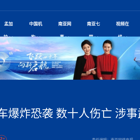
孟加
中国机
南亚网
南亚七
视频在
——南亚网视上线运营六周年
影
中国电影节”在尼泊尔首都加德满都正式开幕 《大
孟加拉头条
微电影《一缕阳光》
中国驻尼使馆
孟加拉国东南部暴雨引发洪灾滑坡 44人遇难超百
文化﹒艺术
尼泊尔雨季将至灾害风险攀升 中使
印度新闻
喜马拉雅地缘博弈
视频
拉
构
事
国
线
杀》导演兼编剧张琪接受南亚网视专访
万人受困 救援受阻
疫重要提醒
响1962年中印边
击 特朗普：美伊尽快达成协
剧
“拆改”到“经营”：中国城市更新如何在存量中破
华侨华人
22集电视剧《山海情》尼语版 第二十二集
中国文化中心
芒果促进中孟贸易关系
娱乐﹒体育
“我和中国的故事——庆祝尼泊尔中
尼泊尔新闻
特朗普为世界杯冠
新尼
深汕微电影《新生活》
划
？
立十周年”征文系列之一：中国是我
规待内阁审批 地铁BRT齐上
频丨探秘富贵车业掌舵人巫兴贵的非凡之路
孟加拉国暴发数十年来最严重麻疹疫情 死亡儿童
张茂明大使拜会尼泊尔联邦院新任副
甘肃庆阳二十一载“
沙水拍云崖暖：云南推动长征精
院
轮载初心 实干赴征程——探秘富贵车业掌舵人
旅游文化
中资企业协会
乔治亚·马洛尼抱怨孟加拉国出售劳工签证
生活﹒健康
华为深耕尼泊尔二十余年：以人才培养
巴基斯坦新闻
南亚网视《中尼一
开心
调卡壳
22集电视剧《山海情》尼语版 第二十一集
超过500人
孟加拉国智库学者访华团一行访问南亚研究所
奔赴
2026世界杯各大
微电影《东方梦》
共生
兴贵的非凡之路
展，共筑数字未来
事
2
一建筑倒塌 已致9人死亡
本搅局南海，日学者警告：日本正图谋南下将菲
“我和中国的故事——庆祝尼泊尔中
班牙包揽三大重磅
尼建交70周年系列报道十三丨南亚网视专访尼
张茂明大使拜会尼泊尔内政部长阿亚
尼泊尔数字经济陷入单向发展
片
的柜台 她的世界
娱乐体育
纪录片丨喜马拉雅情缘系列之北大的奥妮卡
华侨华人协会
巴基斯坦世界最佳保龄球阵容：阿夫里迪
本网原创
香港职业生涯协会访尼：聚焦“一带一
孟加拉国新闻
长篇历史小说《雪
新旅
宾打造成桥头堡
“如果我没有戒酒，我就不可能成为一名作家”
立十周年”征文
阿里代表团访尼圆满收官 友城
友好论坛主席高亮先生
22集电视剧《山海情》尼语版 第二十集
孟加拉国宣布2月举行议会选举 为去年政治动荡后
“中国正在帮助孟加拉国实现梦想”（共创繁荣发展
散记丨八载风雪归
微电影《少年突击队》
业故事
卷·双脉合流：技艺
新向优向绿，中国经济一路向前
根异国，仁心不改--专访尼泊尔华侨友好医院创
南亚网视“2026年新年恭贺视频”免
全球首个！马尔代夫
开启发展新篇
裁军协议 哈马斯同意全面解
首次全国投票
新时代）
中国动画产业，从“
外交部发言人就尼泊尔联邦议会众议
研究会研讨会 重申坚持一个
片
生活健康
定制专属纸巾，助力品牌形象升级｜A.B.C.paper
加大孔子学院
港媒：榴莲成为中国年轻消费者时尚选择
中国驻尼使馆
第25届“汉语桥”世界大学生中文比
斯里兰卡新闻
巧
本网
人夏琛琛
纪录片丨喜马拉雅情缘系列之博克拉的“中江表哥”
孟加拉国世界杯任务开始
向在尼中资机构及企业）
步撤军
访尼人权委员会委员比肯·K·达瓦迪莉莉·塔帕：
北京希望吸引更多孟加拉国游客来中国旅游
铭记历史守望和平｜“我的南京”主题
尼建交70周年系列报道十二丨南亚网视专访尼
22集电视剧《山海情》尼语版 第十九集
问
尼泊尔廓尔喀乡村
微电影《我们的答案》
尼泊尔定制服务
选赛圆满落幕
球第二 中国新能源车垄断当
尼泊尔蓝毗尼首届“国际和平节”活动
为桥，同心筑梦
度复盘国家治理危机：政策脱离民生 粗暴执法
中国文化中心隆重开幕
生死时速！毒蛇完成
脱县发生4.6级地震 震源深度
文化教育协会会长哈利仕博士
孟加拉国调整进口政策，服装制造商预计出口额将
王炯会见孟加拉国北达卡市市长阿提库·伊斯拉姆
织
享年101岁，全球
度候选汉字发布 包括“睦”“联”
播
人物访谈
特大孔子学院
国家电投五凌电力控股的孟加拉国首个综合智慧能
成都大运会
特里布文大学孔子学院作品 荣获 “最・
马尔代夫新闻
（成都大运会）外
新闻会
达卡周六早上空气质量中等
长篇历史小说《雪
逼民众走向极端
国藏族创业者在尼泊尔的咖啡梦想
纪录片丨喜马拉雅情缘系列之尼泊尔“老广”杰克
穆斯塔菲兹在上一场比赛中创保龄球胜利纪录
中铁二局尼泊尔军方公路十标项目部
廷足协在世界杯上的违规违纪行
额外增加50亿美元
孟加拉旅游产业现状
22集电视剧《山海情》尼语版 第十八集
张茂明大使拜会尼泊尔外秘拉伊
源项目开工
频征集活动特等奖
证中国发展奇迹
爆炸致34名矿工死亡
尼泊尔锐达股份有限公司——合成轻钢树脂瓦
“汉语桥”尼泊尔赛区决赛圆满落幕，
卷·双脉合流：技艺
激情 篝火欢歌庆元旦
尼泊尔首届“中国新年”系列庆祝活动
阶段 外交部再次敦促日方彻
柏林中国文化中心举办诗歌诵读会《
英媒：不要把童年创
尼建交70周年系列报道十一丨南亚网视专访尼
奇葩的孟加拉：女性执政，性交易却合法化，工人
千年典籍赋能中尼
“苏超”冠军奖杯，
接踵而至 巴伦政府亟需凝聚
剧
视频新闻
20集微短剧《爱在加德满都》第2集
援尼医疗队
嫦娥六号暴雨中起飞，诠释嫦娥奔月之美！
杭州亚运会
中国援尼医疗队协调捐赠新车 助力
不丹新闻
境外媒体：杭州亚
中国甘
莎摘得桂冠
巧
尼泊尔281个水电项目遇阻 万亿
“Vinnata”品牌开启征程
泊尔新锐政坛女性高塔姆履职百日谈：大刀阔斧
纪录片丨喜马拉雅情缘系列之幸福的“中间人”
谢哈布丁当选孟加拉国新任总统
天》
航空乘客权利法案 空难赔偿
尔华人华侨协会 促统会 会长
孟加拉国登革热死亡病例升至283例，专家预警11
每天流汗又流血
卡拉姆·阿里90 岁高龄仍不戴眼镜看报纸
《佛国记》于蓝毗
车爆炸恐袭 数十人伤亡 涉
院提升服务能力
中国—中亚精神”如何照亮区域
历史首次！孟加拉帕德玛大桥铁路连接线传来好消
第23届“汉语桥”世界大学生中文比
大运会给成都市民
俄乌战场经历 坦言宁愿返俄
穆萨货运双线开通！响应全球，携手开启新篇章
司法改革 深耕青年政治传承
南航与文旅机构共庆中国旅游日，深
青海省玉树藏族自治州商务考察团到
多人受伤 列车脱轨、交通全
月后仍处高风险期
冬天，真不建议你
寻发展确定性
讯
图说孟加拉
续集热潮席卷尼泊尔影坛：是故事延续还是单纯逐
中国在尼企业
专访：世界贸易组织官员关注孟加拉国脱离最不发
拉萨⇌加德满都直飞航班每周一班
百年
时代”？
20集微短剧《爱在加德满都》第1集
息
南亚网视祝大家新年快乐：砥砺前行，再创辉煌！
区）决赛圆满落幕
第24届“汉语桥”尼泊尔赛区决赛收官
长篇历史小说《雪
孟加拉国第一座现代化大型污水处理厂竣工 中
作
发生5.7级、5.8级地震 全
纪录片丨喜马拉雅情缘系列之弄堂里的尼泊尔餐厅
12月28日孟加拉国首条轻轨正式开通
斯里兰卡中国文化中心图书馆正式对
胖）
潮评丨“史上最好的
利？
达国家平稳过渡
反复陷入僵局 尼泊尔困局根
援尼医疗队首批中医设备及"侨胞药箱
庆山夺冠
卷·双脉合流：技艺
成都大运会｜尼泊
实账单百万富翁计划” 每日诞生
南亚网视新闻会客厅片头
方：“一带一路”倡议造福伙伴国又一例证
 暂无人员伤亡
访丨塞中经贸合作迈向产业链深度融合——访塞
尼泊尔武术运动员今日启程赴中国湖
“心向远方”？
界小姐冠军出炉 新晋佳丽同台温
米拉看
字
义乌“焕新”开市
诊疗中心服务能力温情双升级
藏发展之路为何具有世界借鉴
孟加拉国的能源计划因燃料危机而面临天然气困境
视频：尼泊尔层峦叠嶂的朱加尔雪山
第22届“汉语桥”世界大学生中文比
巧
看大熊猫
一轮对伊朗的打击行动
维亚工商会主席查代日
绿茵驰骋展英姿 白衣守护践仁心—
赛前强化训练和交流学习
喜马拉雅航空开通拉萨-加德满都直
重举行
加大孔院举办“儒韵华彩”文化周 开
异域味蕾碰撞 瞬间穿越故乡——汉源餐厅
尼泊尔纪录片《从零到8848》亚特兰大首映 聚焦
“中国正在帮助孟加拉国实现梦想”
孟加拉国反对派不参加下届大选
中尼友谊足球赛
印度代表队奖牌数
京召开 习近平重要指示为新
娱乐
尼泊尔各界呼吁理性看待施
绸之路桥”完工 投入使用提升区
河北第16批援尼医疗队加德满都义
李尚福会见孟加拉国海军参谋长
视频 | 美丽的村庄“多拉乐加特”
新篇章
长篇历史小说《雪
成都大运会：尼泊
·沙阿主持召开资本市场高层
别会见中印两国驻尼大使 释
最短登顶路线与气候议题
喜马拉雅航空正式复航重庆=加德满
责任编辑：南亚网络电视