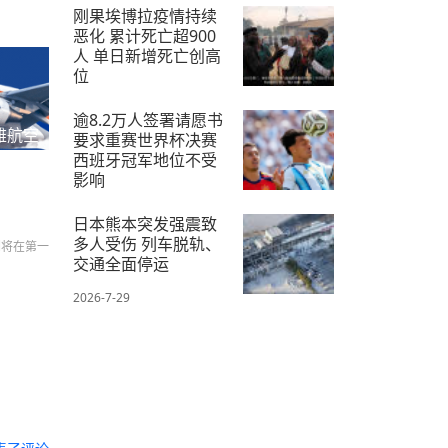
2026-7-28
刚果埃博拉疫情持续
恶化 累计死亡超900
人 单日新增死亡创高
位
2026-7-21
逾8.2万人签署请愿书
雅航空
要求重赛世界杯决赛
西班牙冠军地位不受
影响
2026-7-24
日本熊本突发强震致
多人受伤 列车脱轨、
们将在第一
交通全面停运
2026-7-29