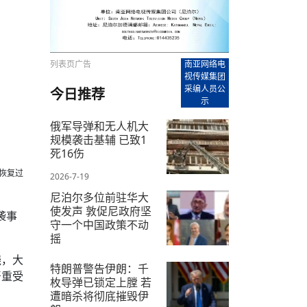
【直播回放-8】CEAN“比亚迪杯”篮球赛 冠亚军决
南亚网络电视丨尼泊尔华侨华人协
走访红狮希望 恰逢企业为员工生日
赛（安徽开源队VS中国电建队）
共产党建党100周年大合唱《我爱
尼泊尔丝合酒店宝石湖宾馆今日开
【直播回放-9】CEAN“比亚迪杯”篮球赛闭幕式
尼泊尔中资企业协会、华侨华人协
泊尔报纸发表建党百年专版
列表页广告
南亚网络电
视传媒集团
采编人员公
今日推荐
示
俄军导弹和无人机大
规模袭击基辅 已致1
死16伤
中恢复过
2026-7-19
尼泊尔多位前驻华大
使发声 敦促尼政府坚
袭事
守一个中国政策不动
摇
烧，大
2026-7-9
特朗普警告伊朗：千
严重受
枚导弹已锁定上膛 若
遭暗杀将彻底摧毁伊