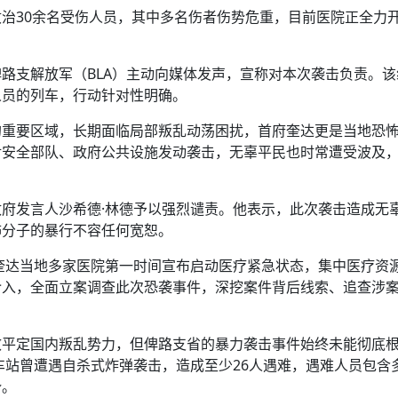
治30余名受伤人员，其中多名伤者伤势危重，目前医院正全力
路支解放军（BLA）主动向媒体发声，宣称对本次袭击负责。该
人员的列车，行动针对性明确。
的重要区域，长期面临局部叛乱动荡困扰，首府奎达更是当地恐
对安全部队、政府公共设施发动袭击，无辜平民也时常遭受波及
府发言人沙希德·林德予以强烈谴责。他表示，此次袭击造成无
怖分子的暴行不容任何宽恕。
奎达当地多家医院第一时间宣布启动医疗紧急状态，集中医疗资
介入，全面立案调查此次恐袭事件，深挖案件背后线索、追查涉
效平定国内叛乱势力，但俾路支省的暴力袭击事件始终未能彻底
火车站曾遭遇自杀式炸弹袭击，造成至少26人遇难，遇难人员包含
势。