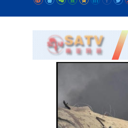
时代侨务工作指明
2026世界人工智能
政、坚守法治善治
域交通与经济
中文日益受各国重视 
会议 着力提振投资
放平衡外交积极信
社会新闻
化解局部紧张局势 
呼吁社会和谐团结
“水立方杯”中文歌
南亚网视丨中资企业
南亚网评丨纵容分裂
天山驼队3000公里
一株菌草跨越山海—
财经·三里河
三大运营商推出词元
共鸣 展现文化认同
赛精彩摄影集锦（
则才是尼国长久正
关上演古今对话
丝路”实践
尼泊尔24小时连发4
体滑坡为主要灾害
在韩留学人员传承“
神舟二十三号乘组
新政百日观察：尼
丝绸之路：从驼铃再
法治护航民营经济
办
高效变革与程序争
的连接与当下的实
尼泊尔互动儿童剧《
加德满都春日盛景
低空安全司亮相，为
彩启迪多元视角
华夏英烈永铭心: 
动 缅怀海外烈士
一张圆桌映照中国
尼泊尔孙萨里县爆发
紧张 当地延长宵禁
泰国清迈成立“华人
平陆运河重塑广西
医护人员遇袭引发全
非紧急医疗服务