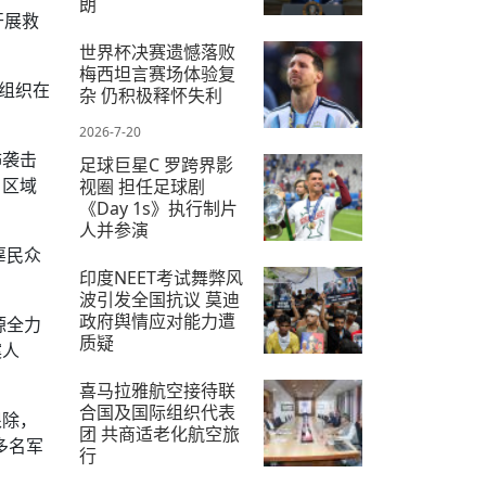
朗
开展救
2026-7-12
世界杯决赛遗憾落败
梅西坦言赛场体验复
组织在
杂 仍积极释怀失利
2026-7-20
怖袭击
足球巨星C 罗跨界影
，区域
视圈 担任足球剧
《Day 1s》执行制片
人并参演
辜民众
2026-7-28
印度NEET考试舞弊风
波引发全国抗议 莫迪
政府舆情应对能力遭
源全力
质疑
案人
2026-7-25
喜马拉雅航空接待联
合国及国际组织代表
根除，
团 共商适老化航空旅
多名军
行