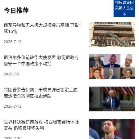
视传媒集团
采编人员公
今日推荐
示
俄军导弹和无人机大规模袭击基辅 已致1
死16伤
2026-7-19
尼泊尔多位前驻华大使发声 敦促尼政府
坚守一个中国政策不动摇
2026-7-9
特朗普警告伊朗：千枚导弹已锁定上膛
若遭暗杀将彻底摧毁伊朗
2026-7-12
世界杯决赛遗憾落败 梅西坦言赛场体验
复杂 仍积极释怀失利
2026-7-20