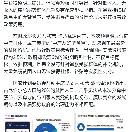
生获得感明显提升。但预算短板同样突出，针对低收入、无
收入的底层弱势群体几乎没有配套帮扶举措。在通胀持续扰
动民生的大背景下，受冲击最严重的贫困阶层未能获得有效
政策兜底。
前财政部长尤巴·拉吉·卡蒂瓦达直言，本次预算明显偏向
中产群体，属于典型的“中产友好型预算”，却忽视了最弱势
的贫困阶层。他质疑政策目标合理性：当前国内实际通胀率
仅约2.5%，政府却设定6%的通胀管控上限，不仅目标宽
松、依据模糊，且完全没有针对通胀受损群体的补偿机制，
大量免税贫困人口无法获得社保、补贴等实质性支持。
国家计划委员会前副主席戈文达·拉吉·波卡雷尔也指出，
占尼泊尔总人口约20%的贫困人口，几乎无法从本次预算中
获益，预算导向与国家人民党的执政初心、底层民众的发展
期待以及本届强势政府的治理能力不相匹配。