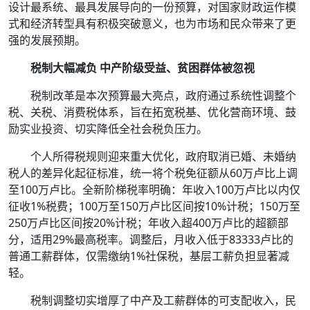
设计最系统、最具发展导向的一份预算，对国家财政运作模
式和经济转型具有积极突破意义，也为市场和民众带来了更
强的发展预期。
税制大幅减负 中产阶级受益、贫困群体被忽视
税制改革是本次预算最大亮点，政府通过系统性调整个
税、关税、消费税体系，旨在拓宽税基、优化营商环境、鼓
励实业投资、切实降低全社会税负压力。
个人所得税规则迎来重大优化，政府取消已婚、未婚纳
税人的差异化起征标准，统一将个税免征额从60万卢比上调
至100万卢比。全新阶梯税率明确：年收入100万卢比以内仅
征收1%税费；100万至150万卢比区间按10%计税；150万至
250万卢比区间按20%计税；年收入超400万卢比的超额部
分，适用29%最高税率。调整后，月收入低于83333卢比的
普通工薪群体，仅需缴纳1%社保税，基层工薪负担显著减
轻。
税制调整切实增厚了中产及工薪群体的可支配收入，民