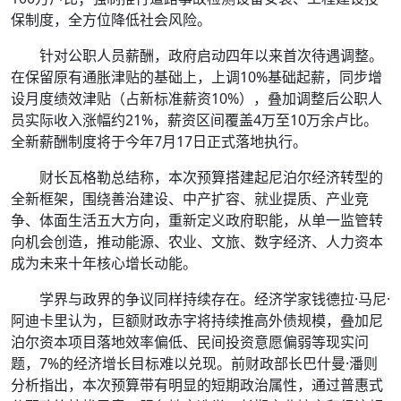
保制度，全方位降低社会风险。
针对公职人员薪酬，政府启动四年以来首次待遇调整。
在保留原有通胀津贴的基础上，上调10%基础起薪，同步增
设月度绩效津贴（占新标准薪资10%），叠加调整后公职人
员实际收入涨幅约21%，薪资区间覆盖4万至10万余卢比。
全新薪酬制度将于今年7月17日正式落地执行。
财长瓦格勒总结称，本次预算搭建起尼泊尔经济转型的
全新框架，围绕善治建设、中产扩容、就业提质、产业竞
争、体面生活五大方向，重新定义政府职能，从单一监管转
向机会创造，推动能源、农业、文旅、数字经济、人力资本
成为未来十年核心增长动能。
学界与政界的争议同样持续存在。经济学家钱德拉·马尼·
阿迪卡里认为，巨额财政赤字将持续推高外债规模，叠加尼
泊尔资本项目落地效率偏低、民间投资意愿偏弱等现实问
题，7%的经济增长目标难以兑现。前财政部长巴什曼·潘则
分析指出，本次预算带有明显的短期政治属性，通过普惠式