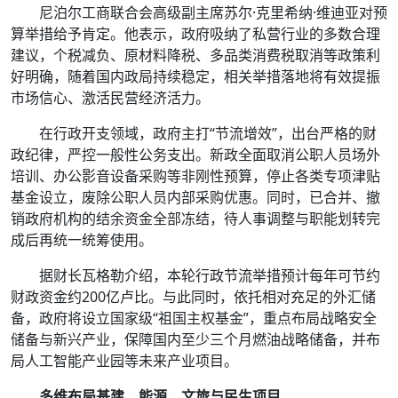
尼泊尔工商联合会高级副主席苏尔·克里希纳·维迪亚对预
算举措给予肯定。他表示，政府吸纳了私营行业的多数合理
建议，个税减负、原材料降税、多品类消费税取消等政策利
好明确，随着国内政局持续稳定，相关举措落地将有效提振
市场信心、激活民营经济活力。
在行政开支领域，政府主打“节流增效”，出台严格的财
政纪律，严控一般性公务支出。新政全面取消公职人员场外
培训、办公影音设备采购等非刚性预算，停止各类专项津贴
基金设立，废除公职人员内部采购优惠。同时，已合并、撤
销政府机构的结余资金全部冻结，待人事调整与职能划转完
成后再统一统筹使用。
据财长瓦格勒介绍，本轮行政节流举措预计每年可节约
财政资金约200亿卢比。与此同时，依托相对充足的外汇储
备，政府将设立国家级“祖国主权基金”，重点布局战略安全
储备与新兴产业，保障国内至少三个月燃油战略储备，并布
局人工智能产业园等未来产业项目。
多维布局基建、能源、文旅与民生项目