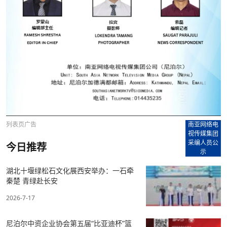
列表页广告
南亚网络电
视传媒集团
采编人员公
今日推荐
示
湖北十堰绿松石文化展西安举办：一石牵
秦楚 青绿赴长安
2026-7-17
尼泊尔中资企业协会第五届“比亚迪杯”篮