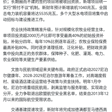
价；长期圈而不建的签约项目将被收回资质，新增项目统一
实行“照付不议”机制。新财年预计新增装机1040兆瓦，全国
总电力装机容量将达5535兆瓦，多个大型水电项目将集中启
动招标与建设推进工作。
农业扶持政策精准升级，针对规模化农牧业经营主体，
单项目投资超2000万卢比即可享受最高40%的初始投资补
贴，补贴分四年、每年10%比例逐年返还；农牧业保险保费
最高补贴80%，同时逐步清理低效、泛化补贴，把财政资源
集中投向真正的务农群体，保障种子、化肥、灌溉、电力、
农业保险等关键生产要素供给。
文旅与民航领域迎来关键布局。政府正式启动2027尼泊
尔健康年、2028-2029尼泊尔旅游年筹备工作，对高端度假
村、星级酒店建设运营给予政策与资金扶持。明年1月中
旬，尼泊尔将重组民航局，剥离监管与服务职能、实现政企
分开，全力争取退出欧盟航空安全黑名单，结束自2013年12
月以来的国际航空受限状态。
交通基建提速攻坚，新财年将完成加德满都至马德西高