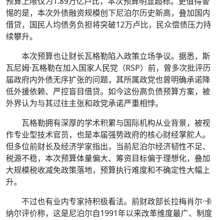
预算上限仅为1.89万亿卢比，本次预算明显超标。更值得警
惕的是，本次外债融资规模创下尼泊尔历史新高，叠加国内
借贷，国民人均债务负担将突破12万卢比，民众偿债压力持
续攀升。
本次预算也让财长瓦格勒陷入政策立场争议。据悉，斯
瓦尼姆·瓦格勒在加入国家人民党（RSP）前，曾多次批评历
届政府内外债无序扩张的问题，其所属政党也曾明确承诺降
低外援依赖、严控盲目借贷。如今这份高负债预算方案，被
外界认为与其过往主张和政党承诺严重相悖。
瓦格勒拥有深厚的学术积累与国际机构从业背景，被视
作专业型技术官员，也是本届强势政府的核心财经掌舵人。
但多位前财长及经济学家指出，当前尼泊尔经济韧性不足、
税源不稳，本次预算体量偏大、筹资目标偏于理想化，叠加
大规模税收减免政策落地，预算执行难度和不确定性大幅上
升。
不过也有业内专家持积极看法。前财政部长拉梅肖尔·卡
纳尔评价称，这是尼泊尔自1991年以来改革维度最广、制度