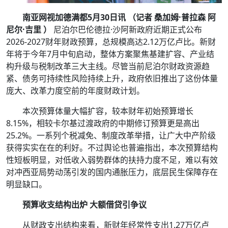
南亚网视加德满都5月30日讯 （记者
桑加姆·普拉森 阿
尼尔·吉里
）
尼泊尔巴伦德拉·沙阿新政府近期正式公布
2026-2027财年财政预算，总规模高达2.12万亿卢比。新财
年将于今年7月中旬启动，整体方案聚焦基建扩容、产业结
构升级与税制改革三大主线。尽管当前尼泊尔财政资源趋
紧、债务可持续性风险持续上升，政府依旧推出了这份体量
庞大、改革力度空前的年度财政计划。
本次预算体量大幅扩容，较本财年初始预算增长
8.15%，相较卡尔基过渡政府的中期修订预算更是高出
25.2%。一系列个税减免、制度改革举措，让广大中产阶级
获得实实在在的利好。不过舆论也普遍指出，本次预算结构
性短板明显，对低收入弱势群体的扶持力度不足，难以有效
对冲西亚局势动荡引发的国内通胀压力，底层民生保障存在
明显缺口。
预算收支结构出炉 大额借贷引争议
从财政支出结构来看，新财年经常性支出1.27万亿卢