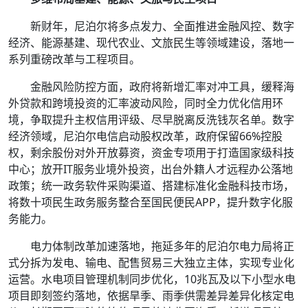
新财年，尼泊尔将多点发力、全面推进金融风控、数字
经济、能源基建、现代农业、文旅民生等领域建设，落地一
系列重磅改革与工程项目。
金融风险防控方面，政府将新增汇率对冲工具，缓释海
外贷款和跨境投资的汇率波动风险，同时全力优化信用环
境，争取提升主权信用评级、尽早脱离反洗钱灰名单。数字
经济领域，尼泊尔电信启动股权改革，政府保留66%控股
权，剩余股份对外开放募资，资金专项用于打造国家级科技
中心；放开IT服务业境外投资，出台外籍人才远程办公落地
政策；统一政务软件采购渠道、搭建标准化金融科技市场，
将数十项民生政务服务整合至国民便民APP，提升数字化服
务能力。
电力体制改革加速落地，拖延多年的尼泊尔电力局将正
式分拆为发电、输电、配售贸易三大独立主体，实现专业化
运营。水电项目管理机制同步优化，10兆瓦及以下小型水电
项目即刻签约落地，依据旱季、雨季供需差异差异化核定电