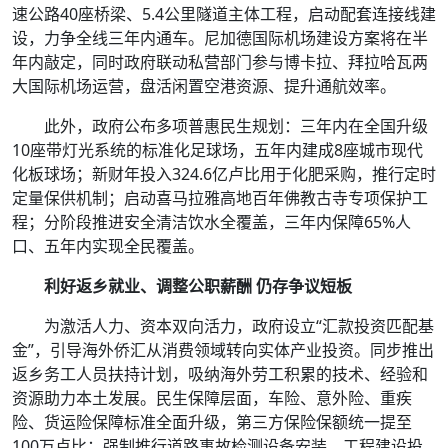
速公路40座桥梁、5.4公里隧道主体工程，启动配套连接线建
设，力争全线三年内通车。尼加德国际机场建设方案将在半
年内敲定，同时政府联动私营部门参与博卡拉、拜拉哈瓦两
大国际机场运营，盘活闲置空港资源、提升通航效率。
此外，政府公布多项普惠民生规划：三年内在全国升级
10座带灯光系统的标准化足球场，五年内建成8座城市现代
化板球场；新财年投入324.6亿卢比用于化肥采购，推行定时
定量保供机制；启动喜马拉雅高地百年佛教古寺专项保护工
程；分阶段推进安全清洁饮水全覆盖，三年内保障65%人
口、五年内实现全民覆盖。
利好返乡就业、调整公职薪酬 仍存争议短板
为激活人力、资本双向活力，政府设立“汇款投资匹配基
金”，引导海外侨汇从消费领域转向实体产业投资。同步推出
返乡务工人员扶持计划，吸纳海外劳工积累的技术、经验和
资源助力本土发展。民生保障层面，车险、意外险、重疾
险、货运险保障标准全面升级，第三方保险保额统一提至
100万卢比；强制推行道路事故检测设备安装、工程建设投