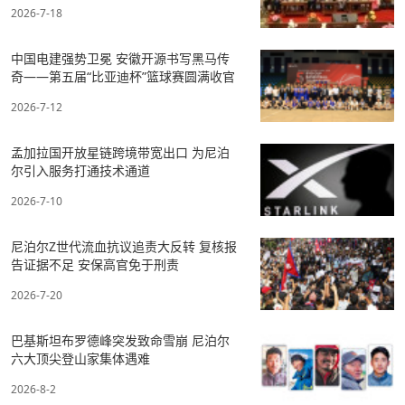
2026-7-18
中国电建强势卫冕 安徽开源书写黑马传
奇——第五届“比亚迪杯”篮球赛圆满收官
2026-7-12
孟加拉国开放星链跨境带宽出口 为尼泊
尔引入服务打通技术通道
2026-7-10
尼泊尔Z世代流血抗议追责大反转 复核报
告证据不足 安保高官免于刑责
2026-7-20
巴基斯坦布罗德峰突发致命雪崩 尼泊尔
六大顶尖登山家集体遇难
2026-8-2