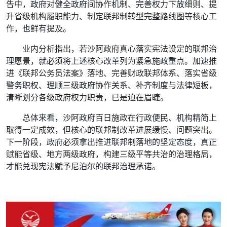
告中，政府对健全政府间协作机制、完善权力下放细则、提
升省级机构履职能力、制定联邦制转型完整路线图等核心工
作，也鲜有提及。
业内分析指出，若沙阿政府真心落实宪法设定的联邦治
理愿景，就必须将上述核心改革列为紧急施政重点。加速推
进《联邦公务员法案》落地、完善财政联邦体系、落实省级
警务职权、理顺三级政府协作关系、补齐制度与法律短板，
清晰划分各级政府权力职责，已是迫在眉睫。
总体来看，沙阿政府百日施政在行政便民、机构精简上
取得一定成效，但核心的联邦制改革进展缓慢、问题突出。
下一阶段，政府必须拿出推进联邦制落地的坚定态度，真正
赋能省级、地方两级政府，构建三级平等共治的治理格局，
才能兑现宪法赋予尼泊尔的联邦治理承诺。