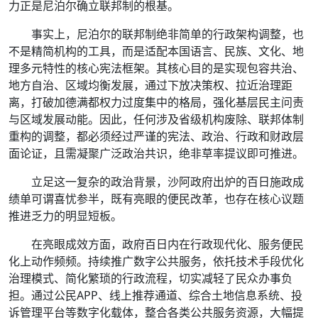
力正是尼泊尔确立联邦制的根基。
事实上，尼泊尔的联邦制绝非简单的行政架构调整，也
不是精简机构的工具，而是适配本国语言、民族、文化、地
理多元特性的核心宪法框架。其核心目的是实现包容共治、
地方自治、区域均衡发展，通过下放决策权、拉近治理距
离，打破加德满都权力过度集中的格局，强化基层民主问责
与区域发展动能。因此，任何涉及省级机构废除、联邦体制
重构的调整，都必须经过严谨的宪法、政治、行政和财政层
面论证，且需凝聚广泛政治共识，绝非草率提议即可推进。
立足这一复杂的政治背景，沙阿政府出炉的百日施政成
绩单可谓喜忧参半，既有亮眼的便民改革，也存在核心议题
推进乏力的明显短板。
在亮眼成效方面，政府百日内在行政现代化、服务便民
化上动作频频。持续推广数字公共服务，依托技术手段优化
治理模式、简化繁琐的行政流程，切实减轻了民众办事负
担。通过公民APP、线上推荐通道、综合土地信息系统、投
诉管理平台等数字化载体，整合各类公共服务资源，大幅提