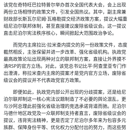
该党在奇特旺巴拉特普尔举办首次全国代表大会，会上出现
两份立场相悖的政策文件，引发全国热议。其中，副主席兼
财政部长斯瓦尔尼姆·瓦格勒提交经济政策方案，提议大幅重
组尼泊尔联邦体制，甚至直接建议废除省级议会。这一提议
直击尼泊尔宪法秩序核心，瞬间掀起大范围政治争论。
而党内主席拉比·拉米查内提交的另一份政策文件，态度
截然相反，主张保留并进一步改革、强化省级机构。执政党
最高政策论坛出现两种对立的联邦制方案，直接让外界摸不
清RSP的官方立场。对此，该党总书记比平·阿查里亚专门作
出澄清，称拉米查内主席的提案才是党内官方立场，废除省
级议会的提议并不代表政党官方政策。
即便如此，执政党内部公开出现的分歧提案，还是给尼
泊尔联邦制这一核心宪法议题制造了不必要的舆论混乱，更
与沙阿总理此前强化省级治理的竞选承诺背道而驰。尼泊尔
马德什地区政党及一众联邦制支持者直言，废除省级议会的
提议，违背宪法精神，更是否定了尼泊尔多年来为包容多元
族群、保障身份平等、优化权力分配付出的努力，而这些努