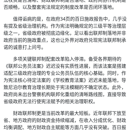
法权责是否清晰、财政联邦制是否落地、政府间协作机制是
否顺畅，以及整套宪法规定的制度改革是否闭环落地。
值得诟病的是，在政府34页的百日施政报告中，几乎没
有提及省级治理机构。作为宪法明确规定的三级平等治理层
级之一，省级政府被彻底边缘化，足以看出联邦制落地并非
政府当前的施政重点，这也让外界对政府兑现宪法联邦制承
诺的诚意打上问号。
多项关键联邦制配套改革陷入停滞。备受各界期待的
《联邦公务员法案》迟迟没有实质性进展，而该法案是搭建
适配三级政府治理的专业公务员队伍的核心基础。同时，作
为宪法核心待定法案的《学校教育法案》迟迟未能落地，导
致尼泊尔教育治理长期处于宪法模糊的不确定状态。此外，
政府尚未出台警察机构联邦化重组的清晰路线图，直接导致
省级政府无法行使宪法赋予的相关治理职权。
财政联邦制更是当前改革的最大短板。近年联邦下放至
省、地方政府的财政资金持续缩减，在收入分成优化、财政
均衡调配、地方财政自主赋能等方面几乎没有突破。百日报