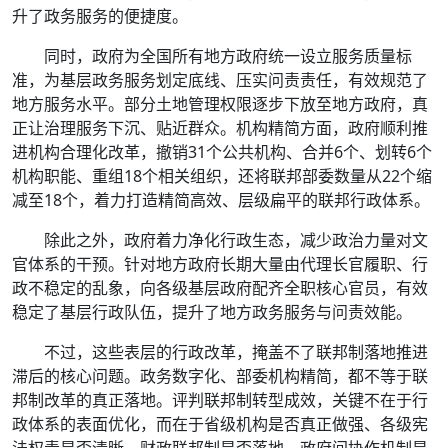
升了政务服务的便捷度。
同时，政府为全国所有地方政府统一设立服务质量标
准，为基层政务服务划定底线、压实问责责任，有效规范了
地方服务水平。部分土地管理权限逐步下放至地方政府，真
正让治理服务下沉、贴近群众。机构精简方面，政府顺利推
进机构合理化改革，撤销31个公共机构、合并6个、划转6个
机构职能、重组18个相关组织，还将联邦部委数量从22个缩
减至18个，着力打造精简高效、层级扁平的联邦行政体系。
除此之外，政府着力净化行政生态，减少政治力量对文
官体系的干预。针对地方政府长期大量由代理长官履职、行
政不稳定的乱象，向各级基层政府配齐全职核心官员，有效
稳定了基层行政队伍，提升了地方政务服务与问责效能。
不过，这些表层的行政改革，掩盖不了联邦制落地推进
滞后的核心问题。政务数字化、部委机构精简，都不等于联
邦制改革的真正落地。评判联邦制转型成效，关键不在于行
政体系的表面优化，而在于省级机构是否真正做强、各级宪