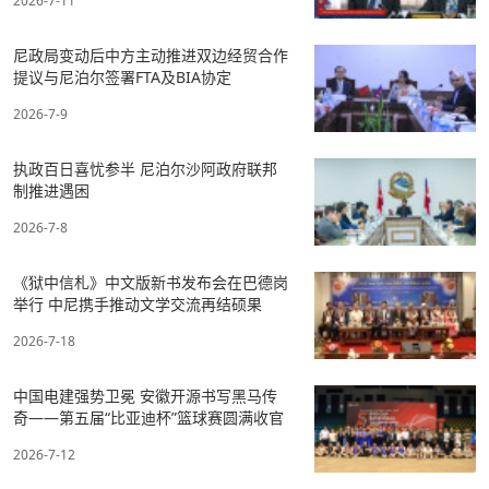
2026-7-11
尼政局变动后中方主动推进双边经贸合作
提议与尼泊尔签署FTA及BIA协定
2026-7-9
执政百日喜忧参半 尼泊尔沙阿政府联邦
制推进遇困
2026-7-8
《狱中信札》中文版新书发布会在巴德岗
举行 中尼携手推动文学交流再结硕果
2026-7-18
中国电建强势卫冕 安徽开源书写黑马传
奇——第五届“比亚迪杯”篮球赛圆满收官
2026-7-12