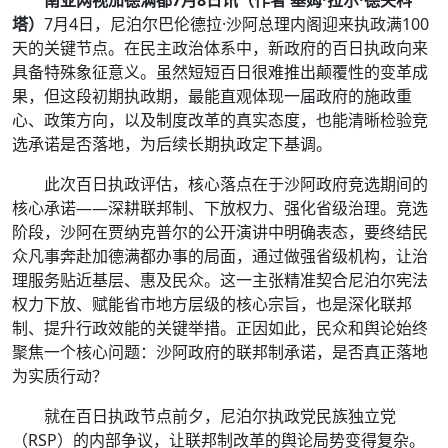
南亚网视加德满都7月
8
日讯（
作
者
基姆·拉尔·德夫科
塔
）
7月4日，尼泊尔巴伦德拉·沙阿总理内阁迎来执政满100
天的关键节点。在民主政治体系中，新政府的百日执政向来
具备特殊象征意义。虽然短短百日很难推出颠覆性的变革成
果，但这段初期执政期，最能直观体现一届政府的施政重
心、政策方向，以及制度改革的真实态度，也能清晰检验竞
选承诺是否落地，为后续长期执政定下基调。
此次百日执政评估，核心落点在于沙阿政府竞选期间的
核心承诺——深耕联邦制、下放权力、强化省级治理。竞选
阶段，沙阿在贾纳克普尔的公开演讲中明确表态，要终结民
众凡事奔赴加德满都办事的局面，通过做强省级机构，让治
理服务贴近基层、惠及民众。这一主张精准契合尼泊尔宪法
权力下放、赋能省市地方层级的核心宗旨，也是深化联邦
制、提升行政效能的关键举措。正因如此，民众和舆论始终
聚焦一个核心问题：沙阿政府的联邦制承诺，是否真正落地
为实质行动？
就在百日执政节点前夕，尼泊尔执政党民族独立党
（RSP）的内部争议，让联邦制改革的舆论局势变得复杂。