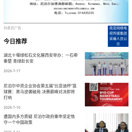
列表页广告
南亚网络电
视传媒集团
采编人员公
今日推荐
示
湖北十堰绿松石文化展西安举办：一石牵
秦楚 青绿赴长安
2026-7-17
尼泊尔中资企业协会第五届“比亚迪杯”篮
球赛：黑马逆袭破局 决赛巅峰对决即将
打响
2026-7-10
遭国内多方质疑 尼泊尔政府重申坚定恪
守一个中国政策