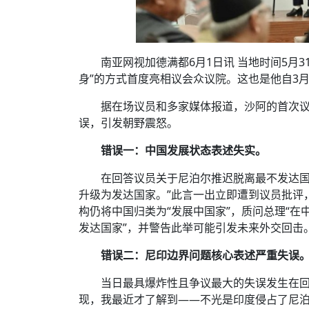
南亚网视加德满都6月1日讯 当地时间5月
身”的方式首度亮相议会众议院。这也是他自3
据在场议员和多家媒体报道，沙阿的首次议
误，引发朝野震怒。
错误一：中国发展状态表述失实。
在回答议员关于尼泊尔推迟脱离最不发达国
升级为发达国家。”此言一出立即遭到议员批评
构仍将中国归类为“发展中国家”，质问总理“
发达国家”，并警告此举可能引发未来外交回击
错误二：尼印边界问题核心表述严重失误
当日最具爆炸性且争议最大的失误发生在回
现，我最近才了解到——不光是印度侵占了尼泊