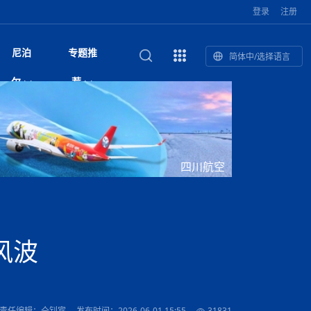
登录
注册
尼泊
专题推
简体中/选择语言
馆发布安全防
复盘：尼印关系转折如何间接影
综合
印度“蟑螂运动”升级：万名学生无视禁令游行 警方
尼泊尔头条
视频| 中国驻尼泊尔使馆举办招待会 隆重庆祝中
首届中尼媒体峰会
尼泊尔内政部长古隆坦言：任职4个月“没能好好工
“首届中尼媒体峰会”系列报道六：
尔
荐
境局势
催泪瓦斯驱散致180人受伤
国人民解放军建军99周年
作”
助农致富
国文化中心成
军西班牙队颁奖
泊尔
华为尼泊尔公司举办2026 科技前沿：媒体对话 助
综合新闻
视频| 南亚网视航拍加德满都：蓝花楹怒放的城市
2023年中尼投资与经贸论
印度陆军总司令将访尼 尼泊尔将授予其荣誉军官
中尼投资与经贸论坛举办：总理普
的第二故乡
力尼泊尔数字化转型
坛
军衔
吉祥灯揭幕
主席班达里
香”约：一座城与一枚香包双向
美国男子涉嫌非法越境进入尼泊尔 在印尼边境被
视频| “锦绣天府·安逸四川”文旅交流座谈会在尼泊
尼泊尔纳税人激励计划首期抽奖揭晓 消费者购物
“首届中尼媒体峰会”系列报道四：凝
赋能ICT发
家亲》摄制组志愿者演员招聘启
奇谈
巴基斯坦卡拉奇购物中心发生重大火灾 已致至少
旅游头条
晓谈天下丨美国人类学者马立安：深圳精神就是
世界第12高峰布洛阿特峰突发雪崩 知名登山家普
奖项出炉！罗德里斩获金球奖 西
捕
尔加德满都成功举办
视频| 加德满都东出口大升级! 苏雅尔维纳亚克至
250卢比喜中100万卢比大奖
进中尼友好
1人死亡
“闯”
中尼友谊龙舟赛
尔萨带队团队失联
国文化中心成
荣誉
尼泊尔巴克塔普尔 新年迎来旅游高峰
杜利凯尔六车道高速加速建设中
尼泊尔拟扩大国家服务团训练范围 8至12年级学生
尔
路”合作与创
域天妃：尺尊公主传奇》 第七
游眼
孟加拉前总理卡莉达·齐亚因病情“非常危急”入院治
徒步旅行
走进蓝毗尼：探寻佛陀诞生地的和平与宁静
尼泊尔春季徒步热升温 官方呼吁加强环保与安全
可自愿参加
雪域，两度西行赴拉萨
印度下调汽油、柴油及航空煤油出口关税 新税率6
视频|湖北十堰绿松石文化展西安举办：一石牵秦
尼泊尔加德满都加强控烟措施 保障公众健康和无
“首届中尼媒体峰会”系列报道五：尼
四川航空
传承与文明共生 第九章 金顶凝
疗
成都大运会
意识
费发布启事（面
正式实施“世代禁烟令”
开普省安全部队与巴塔恐怖分子冲突升级，造成民
南亚网络电视丨特朗普称如果选举人团投票给拜
高院裁决倒逼产业转型 奇特旺大象骑游存废引争
默默无闻”到全球竞争者
月1日起生效
尼泊尔经济运行简报，金融承压与发展调整并行
楚 青绿赴长安
视频| 朱红漫天：尼泊尔新年最“红”的节日
烟消费环境
带一路”
院选举答记者
赛尼泊尔赛区预
原创
斯里兰卡监狱爆发帮派大乱斗 已致25死百余人受
上榜酒店
尼泊尔迎来正宗中国味：福盛中餐厅盛大开业
加德满都旅馆：泰美尔区的传奇与地标
众大规模逃离家园
登，他将离开白宫
视频| 千年雨神巡游：尼泊尔拉托·马钦德拉纳特
议 伦理保护与地方民生两难博弈
展览在尼泊尔
救护车变“运毒车” 尼泊尔科西省大麻走私问题引关
行：故土羁绊与青年外流困境交
伤 军方紧急入驻维稳
杭州亚运会
纪实
孟加拉国土豆供过于求，价格跌破每公斤20塔卡
节的信仰与狂欢
木斯塘——从外国人的目的地，到如今尼泊尔人的
“致命一击”有多快
注
最长寿奥运冠军离世
印度多地遭遇极端热浪 新德里气温突破45°C
斯瓦米倡议设立瑜伽部 尼泊尔部长调侃“让腐败分
视频| 英国知名美妆品牌 The Body Shop 在帕坦
视频| 曾经打碟的手 如今签署逮捕令：苏丹·古隆
尼泊尔油罐车为避让野鹿侧翻起火 消防一小时成
“首届中尼媒体峰会“系列报道三：共
孔院” 短视
国记者看大运：通过体育赛事见
客厅
马尔代夫旅游业势头强劲：入境游客突破180万 中
吃喝玩乐
南亚网视《SATV新闻会客厅》专访喜马拉雅航空
加德满都迎来夜生活新地标：XO俱乐部树立全新
域天妃：尺尊公主传奇》 第七
南亚网视衷心祝愿尼泊尔人民以及全球尼泊尔朋友
旅游热土​
加德满都泰米尔雅乐轩酒店荣获环境管理认证
：趣味竞技燃
巴基斯坦削减LNG进口：取消21船合同并寻求卡
南亚网络电视丨亚洲最穷的国家不丹-拿10元人民
尼泊尔马南县：雪山、圣湖与古寺交织的高原秘境
子去冥想”
Labim Mall 正式开业
的逆袭传奇
功控制火势
演绎中尼感人故事
国仍是最大客源国
总裁周恩永：云端架虹桥 翼展新丝路
第二届中尼媒体峰会专题
标杆
安艺青、陈俐
传承与文明共生 第八章 塔基藏
斯里兰卡百年最强飓风致茶园成“荒地” 工人生计受
们德赛节快乐！
纪实
塔尔供气调整
孟加拉辍学率上升令人担忧
币，在不丹能干什么
南亚网视SATV｜探访加德满都文殊菩萨修行地勋
春天吞噬了冬
伤留在“记忆阁楼”
尼泊尔丹库塔警方查获647公斤大麻 两名涉案人员
文明互鉴 首部直译尼泊尔文版
南京造！
影星维杰“逆袭”登顶！印度一邦政坛迎来大洗牌
尼泊尔肿瘤医
运在欢庆与惜别中落幕
肃环县
不丹举办2025全球和平祈祷节
图说尼泊尔
南亚网视 SATV | 甘肃环县3 3米大锅烹煮66只
山体滑坡地区搜救行动正在进行中
重挫
部（猴庙）感悟朝圣之旅
来尼泊尔徒步为什么购买保险至关重要？
探索奢华：加德满都附近的顶级度假村
被捕
尼泊尔持续暴雨致全境交通瘫痪 多条国道关闭 数
尼正式首发
尼泊尔比拉德讷格尔一实习医生坠楼身亡
从雪域高原到尼泊尔：第三届“石榴籽杯”草原足球
【视频】尼泊尔新政府成立以来，都做了些什么？
尼泊尔本财年发力稳就业 计划创造十万岗位 重拳
“首届中尼媒体峰会”系列报道二：
风波
羊，你想不想来一口？
尼泊尔中国新年系列庆祝
赛（尼泊尔赛
带来激情与欢乐
印度洋稳定成为马澳第二次高级官员会谈首要议题​
南亚网视《SATV新闻会客厅》专访中国著名导演
Alev Kebab Sultanate 尼泊尔第一家土耳其中东
​释迦牟尼佛诞辰2569周年：千年智慧的当代回响
化中尼文旅合
访尼泊尔
巴基斯坦旁遮普省遭严重雾霾侵袭，多城空气质量
安徽凌家滩文化图片展在孟加拉国开幕
南亚网络电视丨为何中丹边境通婚普遍？看了不丹
百游客被困
吃太多烤红薯（不是因为容易
邀请赛6月20日山南启幕，跨国球队共逐绿茵
整治海外务工诈骗
结硕果
华诞
尼泊尔节日
南亚网视丨百年华诞：草原上升起不落的太阳（关
话动
一个无需择日的吉日：走进尼泊尔的Akshaya
谢飞先生
风味餐厅
风自山谷北--中国甘肃摄影家尼泊尔摄影展览
 加都大学苏
域天妃：尺尊公主传奇》 第七
斯里兰卡飓风死亡人数超过200人
达危险水平
姑娘真实生活，难怪想嫁到中国！
南亚网视SATV丨尼泊尔博达纳大佛塔
探索喜马拉雅山：尼泊尔徒步指南系列 - 系列 I
瓦尔纳巴斯博物馆酒店（Varnabas Museum
外开放
一届亚运会”闭幕，未来，何以
不丹帕罗嘎查乡向日葵产量占全国一半 农户盼增
尼泊尔拉利特普尔市 客车撞上高架桥致1死19伤
利宁，中国水电十一工程局上马相迪电站运维项
Tritiya
"抵尼 加都
南亚网视 SATV | 环州故城！环县
传承与文明共生 第七章 寺壁藏
尔乒乓球选手：中国队太强，想
马尔代夫实施“世代烟草禁令” 教育部长称开创全球
视频 | 中华人民共和国成立75周年庆祝活动在多
hotel）今天开业
州参加亚运会
孟加拉国登革热感染病例超1.5万 死亡58人
大型榨油设备
11次登顶珠峰刷新女性纪录！“山地女王”拉克巴·
中国
旅游故事
目）
外国青年“看中国” 巴西圣保罗大学教授-向世界展
第三届中尼媒体峰会
尼泊尔登顶传奇明玛·夏尔巴：从登山者到行业引
赛在加德满都隆
先例
南亚网视 SATV | 加德满都市展开河道垃圾清理活
加德满都“中国美食城”盛大开业 带来地道中餐与超
最美尼泊尔风景图
斯里兰卡铁路系统迎变革：内阁决议招聘女性担任
国举办
—医疗队护航
飞航线
夏巴兹总理将派遣巴基斯坦青年赴沙特参与“2030
南亚网络电视丨印军闯下弥天大祸！机枪扫射联合
南亚网络电视丨中国版的“马尔代夫”，海水清澈风
夏尔巴：荣光背后是半生漂泊与坚韧重生
23名登山者成功登顶乔戈里峰
示不一样的中国
领者 珠峰登山经济重回本土掌控
【相约帕坦杜巴广场】卡蒂克舞节：尼泊尔最古老
动 改善河道生态环境
南亚网视 SATV | 秒懂！环州故城的“由来”
值体验
启中尼文化交流
司机、站长等核心岗位
愿景”项目
国车队，或永久失去入常资格
景如画，宛如画中世界
木斯塘圣塔玛尼酒店被评为“2024最佳新酒店”
破百，印度总理莫迪点赞
不丹赌博与线上诈骗问题严峻 政府加强打击但挑
体育
中尼龙舟赛
视频| 从城市漫步到乡村漫步：外国创作者在中国
喜马拉雅航空
中尼友谊龙舟赛新闻发布会：中国驻尼使馆王欣参
中尼航线迎新契机 喜马拉雅航空与
南亚网视丨百年华诞：少年（合唱，中国电建尼泊
的文化舞蹈盛典，延续三百年的信仰与艺术
诊：温情守护
域天妃：尺尊公主传奇》 第七
尔参赛队员武术比赛赢得喝彩
马尔代夫实施“世代禁烟令” 外国游客也需遵守
第 10 届纹身大会4 月 7 日-9 日在加德满都举行
视频：第16届“汉语桥”世界中学生中文比赛 一号
都
战仍存
责任编辑：仝钊宾
发布时间：2026-06-01 15:55
31831