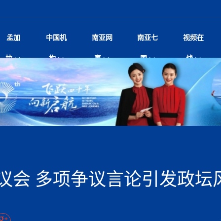
孟加
中国机
南亚网
南亚七
视频在
——南亚网视上线运营六周年
影
中国电影节”在尼泊尔首都加德满都正式开幕 《大
孟加拉头条
微电影《一缕阳光》
中国驻尼使馆
孟加拉国东南部暴雨引发洪灾滑坡 44人遇难超百
文化﹒艺术
尼泊尔雨季将至灾害风险攀升 中使
印度新闻
喜马拉雅地缘博弈
视频
拉
构
事
国
线
杀》导演兼编剧张琪接受南亚网视专访
万人受困 救援受阻
疫重要提醒
响1962年中印边
击 特朗普：美伊尽快达成协
剧
“拆改”到“经营”：中国城市更新如何在存量中破
华侨华人
22集电视剧《山海情》尼语版 第二十二集
中国文化中心
芒果促进中孟贸易关系
娱乐﹒体育
“我和中国的故事——庆祝尼泊尔中
尼泊尔新闻
特朗普为世界杯冠
新尼
深汕微电影《新生活》
划
？
立十周年”征文系列之一：中国是我
规待内阁审批 地铁BRT齐上
频丨探秘富贵车业掌舵人巫兴贵的非凡之路
孟加拉国暴发数十年来最严重麻疹疫情 死亡儿童
张茂明大使拜会尼泊尔联邦院新任副
甘肃庆阳二十一载“
沙水拍云崖暖：云南推动长征精
院
轮载初心 实干赴征程——探秘富贵车业掌舵人
旅游文化
中资企业协会
乔治亚·马洛尼抱怨孟加拉国出售劳工签证
生活﹒健康
华为深耕尼泊尔二十余年：以人才培养
巴基斯坦新闻
南亚网视《中尼一
开心
调卡壳
22集电视剧《山海情》尼语版 第二十一集
超过500人
孟加拉国智库学者访华团一行访问南亚研究所
奔赴
2026世界杯各大
微电影《东方梦》
共生
兴贵的非凡之路
展，共筑数字未来
事
2
一建筑倒塌 已致9人死亡
本搅局南海，日学者警告：日本正图谋南下将菲
“我和中国的故事——庆祝尼泊尔中
班牙包揽三大重磅
尼建交70周年系列报道十三丨南亚网视专访尼
张茂明大使拜会尼泊尔内政部长阿亚
尼泊尔数字经济陷入单向发展
片
的柜台 她的世界
娱乐体育
纪录片丨喜马拉雅情缘系列之北大的奥妮卡
华侨华人协会
巴基斯坦世界最佳保龄球阵容：阿夫里迪
本网原创
香港职业生涯协会访尼：聚焦“一带一
孟加拉国新闻
长篇历史小说《雪
新旅
宾打造成桥头堡
“如果我没有戒酒，我就不可能成为一名作家”
立十周年”征文
阿里代表团访尼圆满收官 友城
友好论坛主席高亮先生
22集电视剧《山海情》尼语版 第二十集
孟加拉国宣布2月举行议会选举 为去年政治动荡后
“中国正在帮助孟加拉国实现梦想”（共创繁荣发展
散记丨八载风雪归
微电影《少年突击队》
业故事
卷·双脉合流：技艺
新向优向绿，中国经济一路向前
根异国，仁心不改--专访尼泊尔华侨友好医院创
南亚网视“2026年新年恭贺视频”免
全球首个！马尔代夫
开启发展新篇
裁军协议 哈马斯同意全面解
首次全国投票
新时代）
中国动画产业，从“
外交部发言人就尼泊尔联邦议会众议
研究会研讨会 重申坚持一个
片
生活健康
定制专属纸巾，助力品牌形象升级｜A.B.C.paper
加大孔子学院
港媒：榴莲成为中国年轻消费者时尚选择
中国驻尼使馆
第25届“汉语桥”世界大学生中文比
斯里兰卡新闻
巧
本网
人夏琛琛
纪录片丨喜马拉雅情缘系列之博克拉的“中江表哥”
孟加拉国世界杯任务开始
向在尼中资机构及企业）
步撤军
访尼人权委员会委员比肯·K·达瓦迪莉莉·塔帕：
北京希望吸引更多孟加拉国游客来中国旅游
铭记历史守望和平｜“我的南京”主题
尼建交70周年系列报道十二丨南亚网视专访尼
22集电视剧《山海情》尼语版 第十九集
问
尼泊尔廓尔喀乡村
微电影《我们的答案》
尼泊尔定制服务
选赛圆满落幕
球第二 中国新能源车垄断当
尼泊尔蓝毗尼首届“国际和平节”活动
为桥，同心筑梦
度复盘国家治理危机：政策脱离民生 粗暴执法
中国文化中心隆重开幕
生死时速！毒蛇完成
脱县发生4.6级地震 震源深度
文化教育协会会长哈利仕博士
孟加拉国调整进口政策，服装制造商预计出口额将
王炯会见孟加拉国北达卡市市长阿提库·伊斯拉姆
织
享年101岁，全球
度候选汉字发布 包括“睦”“联”
播
人物访谈
特大孔子学院
国家电投五凌电力控股的孟加拉国首个综合智慧能
成都大运会
特里布文大学孔子学院作品 荣获 “最・
马尔代夫新闻
（成都大运会）外
新闻会
达卡周六早上空气质量中等
长篇历史小说《雪
逼民众走向极端
国藏族创业者在尼泊尔的咖啡梦想
纪录片丨喜马拉雅情缘系列之尼泊尔“老广”杰克
穆斯塔菲兹在上一场比赛中创保龄球胜利纪录
中铁二局尼泊尔军方公路十标项目部
廷足协在世界杯上的违规违纪行
额外增加50亿美元
孟加拉旅游产业现状
22集电视剧《山海情》尼语版 第十八集
张茂明大使拜会尼泊尔外秘拉伊
源项目开工
频征集活动特等奖
证中国发展奇迹
爆炸致34名矿工死亡
尼泊尔锐达股份有限公司——合成轻钢树脂瓦
“汉语桥”尼泊尔赛区决赛圆满落幕，
卷·双脉合流：技艺
激情 篝火欢歌庆元旦
尼泊尔首届“中国新年”系列庆祝活动
阶段 外交部再次敦促日方彻
柏林中国文化中心举办诗歌诵读会《
英媒：不要把童年创
尼建交70周年系列报道十一丨南亚网视专访尼
奇葩的孟加拉：女性执政，性交易却合法化，工人
千年典籍赋能中尼
“苏超”冠军奖杯，
接踵而至 巴伦政府亟需凝聚
剧
视频新闻
20集微短剧《爱在加德满都》第2集
援尼医疗队
嫦娥六号暴雨中起飞，诠释嫦娥奔月之美！
杭州亚运会
中国援尼医疗队协调捐赠新车 助力
不丹新闻
境外媒体：杭州亚
中国甘
莎摘得桂冠
巧
尼泊尔281个水电项目遇阻 万亿
“Vinnata”品牌开启征程
泊尔新锐政坛女性高塔姆履职百日谈：大刀阔斧
纪录片丨喜马拉雅情缘系列之幸福的“中间人”
谢哈布丁当选孟加拉国新任总统
天》
航空乘客权利法案 空难赔偿
尔华人华侨协会 促统会 会长
孟加拉国登革热死亡病例升至283例，专家预警11
每天流汗又流血
卡拉姆·阿里90 岁高龄仍不戴眼镜看报纸
《佛国记》于蓝毗
议会 多项争议言论引发政坛
院提升服务能力
中国—中亚精神”如何照亮区域
历史首次！孟加拉帕德玛大桥铁路连接线传来好消
第23届“汉语桥”世界大学生中文比
大运会给成都市民
俄乌战场经历 坦言宁愿返俄
穆萨货运双线开通！响应全球，携手开启新篇章
司法改革 深耕青年政治传承
南航与文旅机构共庆中国旅游日，深
青海省玉树藏族自治州商务考察团到
多人受伤 列车脱轨、交通全
月后仍处高风险期
冬天，真不建议你
寻发展确定性
讯
图说孟加拉
续集热潮席卷尼泊尔影坛：是故事延续还是单纯逐
中国在尼企业
专访：世界贸易组织官员关注孟加拉国脱离最不发
拉萨⇌加德满都直飞航班每周一班
百年
时代”？
20集微短剧《爱在加德满都》第1集
息
南亚网视祝大家新年快乐：砥砺前行，再创辉煌！
区）决赛圆满落幕
第24届“汉语桥”尼泊尔赛区决赛收官
长篇历史小说《雪
孟加拉国第一座现代化大型污水处理厂竣工 中
作
发生5.7级、5.8级地震 全
纪录片丨喜马拉雅情缘系列之弄堂里的尼泊尔餐厅
12月28日孟加拉国首条轻轨正式开通
斯里兰卡中国文化中心图书馆正式对
胖）
潮评丨“史上最好的
利？
达国家平稳过渡
反复陷入僵局 尼泊尔困局根
援尼医疗队首批中医设备及"侨胞药箱
庆山夺冠
卷·双脉合流：技艺
成都大运会｜尼泊
实账单百万富翁计划” 每日诞生
南亚网视新闻会客厅片头
方：“一带一路”倡议造福伙伴国又一例证
 暂无人员伤亡
访丨塞中经贸合作迈向产业链深度融合——访塞
尼泊尔武术运动员今日启程赴中国湖
“心向远方”？
界小姐冠军出炉 新晋佳丽同台温
米拉看
字
义乌“焕新”开市
诊疗中心服务能力温情双升级
藏发展之路为何具有世界借鉴
孟加拉国的能源计划因燃料危机而面临天然气困境
视频：尼泊尔层峦叠嶂的朱加尔雪山
第22届“汉语桥”世界大学生中文比
巧
看大熊猫
一轮对伊朗的打击行动
维亚工商会主席查代日
绿茵驰骋展英姿 白衣守护践仁心—
赛前强化训练和交流学习
喜马拉雅航空开通拉萨-加德满都直
重举行
加大孔院举办“儒韵华彩”文化周 开
异域味蕾碰撞 瞬间穿越故乡——汉源餐厅
尼泊尔纪录片《从零到8848》亚特兰大首映 聚焦
“中国正在帮助孟加拉国实现梦想”
孟加拉国反对派不参加下届大选
中尼友谊足球赛
印度代表队奖牌数
京召开 习近平重要指示为新
娱乐
尼泊尔各界呼吁理性看待施
绸之路桥”完工 投入使用提升区
河北第16批援尼医疗队加德满都义
李尚福会见孟加拉国海军参谋长
视频 | 美丽的村庄“多拉乐加特”
新篇章
长篇历史小说《雪
成都大运会：尼泊
·沙阿主持召开资本市场高层
别会见中印两国驻尼大使 释
最短登顶路线与气候议题
喜马拉雅航空正式复航重庆=加德满