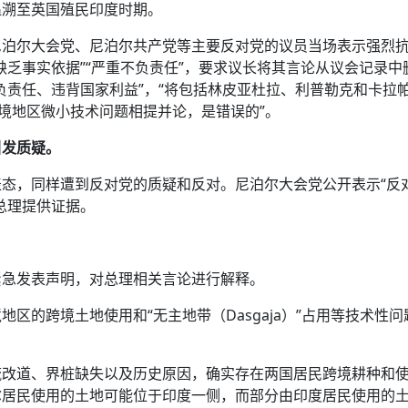
追溯至英国殖民印度时期。
尼泊尔大会党、尼泊尔共产党等主要反对党的议员当场表示强烈
缺乏事实依据”“严重不负责任”，要求议长将其言论从议会记录中
负责任、违背国家利益”，“将包括林皮亚杜拉、利普勒克和卡拉
边境地区微小技术问题相提并论，是错误的”。
引发质疑。
态，同样遭到反对党的质疑和反对。尼泊尔大会党公开表示“反
总理提供证据。
紧急发表声明，对总理相关言论进行解释。
区的跨境土地使用和“无主地带（Dasgaja）”占用等技术性问
流改道、界桩缺失以及历史原因，确实存在两国居民跨境耕种和
尔居民使用的土地可能位于印度一侧，而部分由印度居民使用的