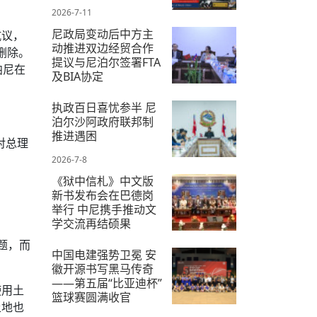
2026-7-11
尼政局变动后中方主
抗议，
动推进双边经贸合作
删除。
提议与尼泊尔签署FTA
帕尼在
及BIA协定
2026-7-9
执政百日喜忧参半 尼
泊尔沙阿政府联邦制
推进遇困
对总理
2026-7-8
《狱中信札》中文版
新书发布会在巴德岗
举行 中尼携手推动文
学交流再结硕果
题，而
2026-7-18
中国电建强势卫冕 安
徽开源书写黑马传奇
——第五届“比亚迪杯”
使用土
篮球赛圆满收官
土地也