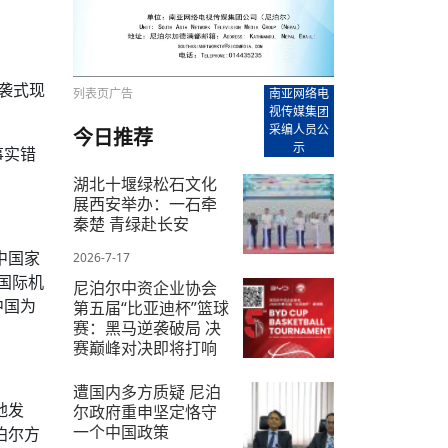
【直播回放-8】CEAN“比亚迪杯”篮球赛 冠亚军决
南亚网络电视丨尼泊尔华侨华人协
走访红狮希望 恰逢企业为员工生日
赛（安徽开源队VS中国电建队）
共产党建党100周年大合唱《我爱
尼泊尔丝合酒店宝石湖宾馆今日开
【直播回放-9】CEAN“比亚迪杯”篮球赛闭幕式
尼泊尔中资企业协会、华侨华人协
泊尔报纸发表建党百年专版
突袭式现
列表页广告
南亚网络电
视传媒集团
采编人员公
今日推荐
示
事实错
湖北十堰绿松石文化
展西安举办：一石牵
秦楚 青绿赴长安
中国家
2026-7-17
国际机
尼泊尔中资企业协会
中国为
第五届“比亚迪杯”篮球
赛：黑马逆袭破局 决
赛巅峰对决即将打响
2026-7-10
遭国内多方质疑 尼泊
地发
尔政府重申坚定恪守
一个中国政策
泊尔方