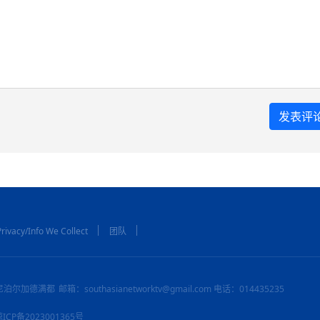
rivacy/Info We Collect
团队
尼泊尔加德满都
邮箱：southasianetworktv@gmail.com 电话：014435235
：琼ICP备2023001365号