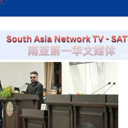
方向
大会开幕
侨胞健康
课程从“试试看”变为“抢着报”
第16届“汉语桥”世界中学生中文比
卷·双脉合流：技艺
者信心
号
投资孟加拉国以帮助它到 2041 年成为发达国家
志愿者：亚运赛场的
尼泊尔赫塔乌达举行大型集会
成锡忠
泊尔赛区比赛在加德满都举行
珍
孟加拉国表示，缅甸必须为罗兴亚人的遣返建立信
中国民族音乐会走进尼泊尔 金钟之星民乐团带来
第十七届“汉语桥” 第四届“汉语秀”
尼泊尔18名大学
耗
《中尼一家亲》微短剧主创首聚 共绘 “一带一路”
南亚网视特别推荐 | 中工国际董事
曲大赛巴西赛区收官：唤起家国
协会第五届“比亚迪杯”篮球比
活动引朝野反思 坚守一中原
“归乡”！今日叩关洛阳，丝路雄
视频：中国援尼医疗队蓝毗尼义诊：
—中国科学家林占熺的“绿色
任和安全
浓郁的中国文化体验(实况3）
赛落幕
款助力相送
友好新篇
沙特阿拉伯与孟加拉国签署合作协议，成立联合商
民网专访
东京奥运会跳高冠
套餐 为智能经济发展注动力
《一周新
一）
道
暖流
“汉语桥”线上团组项目在尼泊尔开始
长篇历史小说《雪
业委员会
会前的奥运会”
2起灾害 致3死21伤 蛇咬、山
卷·双脉合流：技艺
《Jerry on Top》在尼泊尔开拍，父子档首同台引
尼泊尔上马相迪A水电站成功应对今
观众俱
五四”精神主题座谈会在首尔举
确定：朱杨柱、张志远、黎家盈
泊尔沙阿政府激进施政引争议
响到现代文明通道 穿越千年
行稳致远
中国援尼医疗队蓝毗尼义诊：跨国界
巧艺
期待
在一个变暖的世界里，孟加拉国的服装业能“不受
验
议并存
践
气候影响”吗？
视频
甜苹果》加德满都热演 以色
组图：谷地繁花绽放，春意满盈
低空经济“起飞”保驾护航
中国网剧正走向“无时差”触达海外观众
多国使馆携侨界举行清明祭扫活
短视频
制造全球新坐标
南
群体冲突致1死9伤 局势持续
第三届中尼
管控
华侨刘巧儿评剧社”
开放新格局
2026新
国抗议 尼泊尔多家医院暂停
视频
直播