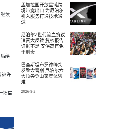
2026-7-12
孟加拉国开放星链跨
境带宽出口 为尼泊尔
将继续
引入服务打通技术通
道
2026-7-10
尼泊尔Z世代流血抗议
追责大反转 复核报告
证据不足 安保高官免
于刑责
在后续
2026-7-20
巴基斯坦布罗德峰突
发致命雪崩 尼泊尔六
曾被许
大顶尖登山家集体遇
难
2026-8-2
一场信