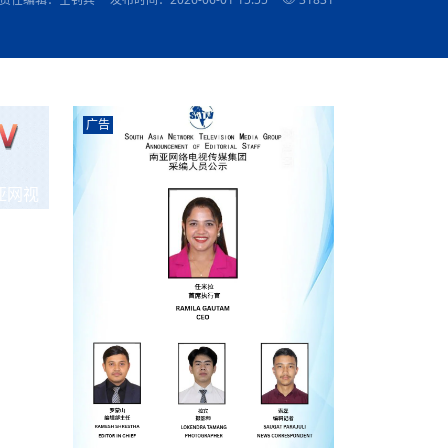
农村的发现
赞讲话（实况）
深化合作
尔代表处）
南亚网视SATV丨《米拉看中国》 第八集：广场舞
8000米之上：一位夏尔巴高山摄影师镜头中的人
赛海外预选赛尼
传承与文明共生 第六章 古道遗
南亚网视《SATV新闻会客厅》专访尼泊尔旅游局
南亚网视 SATV | 遇见环县
从教师到厨师：吉塔在加德满都推广缅甸味道
孟加拉国人被骗赴俄：合法移民沦为俄乌战场“消
选手
“无名英雄”
看世界
南亚网视 SATV |莫迪政府动作不断，对印控克什
中尼建交70周年
照片
(下)
与山
兄弟点红节：尼泊尔手足情深的神圣庆典
局长Mani Raj Lamichhane
尼泊尔赛区选拔
生今日出征大运会：在尼华侨捐
品”
马尔代夫杜拉杜环礁米德岛30吨制冰厂及50吨储
甘肃：探访祁连山——高台马营河大峡谷、小泉丹
长王博接受人
2025年米其林钥匙奖揭晓：不丹三家酒店获殊荣
米尔加强控制，或最终导致印度分裂
台湾乐手牵手大陆剧团 两岸戏腔共鸣
专访喜马拉雅航空总裁周恩永：云端
南亚网视丨百年华诞：绒花（侯艳琪大使）
跨国界的公益
冰设施正式启用
南亚网视 SATV | 环州故城之沙场风云
尼泊尔“疯狂蜂蜜” ：大自然馈赠的野生灵丹妙药
霞
中文志愿者服务博卡拉中尼友谊龙舟赛
军巴希姆：“亚运会就像是奥运
闻综述》
香港卫视南亚网视《一周新闻综述》2023第23期
中尼建交七十周年南亚网
新丝路
南亚网视丨《米拉看中国》第二集 走进中国 认识
从攀登世界之巅到组织巅峰探险：强·达瓦·夏尔巴
乌鸦节：崇敬阎罗使者的传统与象征意义
实施
域天妃：尺尊公主传奇》 第七
南亚网视《SATV新闻会客厅》专访尼泊尔国际电
不丹公务员人工智能技能缺口凸显 亟需开展针对
（总第039期）
视赴青海玉树系列活动报
南亚网视｜成锡忠看世界 俄乌战争会打多久？美
中国
尼泊尔中资企业协会举办第二届“华为杯”篮球赛
与“七峰探险”的传奇
南亚网视丨百年华诞：歌唱祖国（合唱，尼泊尔博
传承与文明共生 第五章 村落藏
影节入围中国影片《巴彦查干》导演复强先生
通讯：尼泊尔费瓦湖上的龙舟赛
年最大洪峰考
性培训
乐部
CCTV-4央视海外观众俱乐部向全球华侨华人拜年
道专题
前高官已经定性，美国想实现三个战略目标
（实况3）
喜马拉雅航空开通拉萨——博克拉航
卡拉华侨人华人协会）
的公益暖流
提哈尔节（灯节）：灯火辉煌与手足情深的节日
了！
香港卫视南亚网视《一周新闻综述》2023第22期
中丝路”再添通道
南亚网视丨《米拉看中国》笫三集：浓情中国 趣
普通市民写给“巴特巴特尼”董事长明·巴杜·古隆的
广告
赛出国际友谊 中国四川龙舟队包揽首届“中尼友谊
直播
俄乌軍事冲突
南亚网视SATV丨基辅多地爆炸：激
（总第038期）
南亚网视｜成锡忠看世界 我的联合国维和行动经
味人生
尼泊尔中资企业协会举办第二届“华为杯”篮球赛
信：您必将再次崛起，而且更加强大
南亚网视丨百年华诞：亲爱的中国我爱你（佳境，
龙舟赛”全部冠军
CCTV-4尼泊尔加德满都观众俱乐部祝全球华侨华
历-经历冲突和政变，确保中国维和人员安全
（实况2）
尼泊尔总理专机出访中国，喜马拉
尼泊尔华侨华人协会推荐）
展示
《欢迎来加德满都过大年》参赛视频 探索秘境尼
成锡忠看世界
南亚网视｜成锡忠看世界 我亲历的
人新年快乐、龙年大吉！
俄乌軍事冲突专题/南亚网视国际丨
香港卫视南亚网视《一周新闻综述》2023第21期
南亚网视丨《米拉看中国》 第四集：大美中国 山
辛哈杜巴宫的故事：从烈焰到重生
中国四川龙舟队包揽首届“中尼友谊龙舟赛”双冠
泊尔
事件一：孟加拉前总统被军人暗杀
署：过去10天超150万乌克兰难民
（总第037期）
亚网视
南亚网视｜成锡忠看世界 佩洛西行程未包含台
河娇娆（上）
尼泊尔中资企业协会举办第二届“华为杯”篮球赛
喜马拉雅航空荣获国际IOSA认证
媒体峰会
第三届中尼媒体峰会：新中国成立75周年恭贺视
走访慰问在尼联谊企业
南亚网视SATV丨“走访在尼联谊企业
CCTV-4主持人2024新年祝词
湾，两大细节显示，她内心并未彻底放弃访台
（实况1）
频
锟铧农业在尼打造中国式高科技示
《欢迎来加德满都过大年》参赛视频 欢迎到加德
南亚网视｜成锡忠看世界 从安倍晋
俄媒：俄军已掌控乌制空权 俄乌代
香港卫视南亚网视《一周新闻综述》2023第20期
春恭贺片
同庆新岁·共享未来——2026新年祝福视频合辑
2022北京冬奥会
好消息！由南亚网视拍摄制作的尼
满都过春节宣传片
看暗杀工具的演变，枪支最流行却
地
（总第036期）
2024年央视春晚宣传片
南亚网视｜成锡忠看世界 佩洛西今晚抵台？美航
贺北京冬奥视频被中国外交部采用
第三届中尼媒体峰会：我爱你中国
南亚网视SATV丨“走访在尼联谊企业
母快速向台海集结，解放军得用实际行动反制
直播
丝合酒店宝石湖宾馆
南亚网视 SATV | 侯艳琪大使出席
尼泊尔华侨华人协会新年恭贺视频
哥拿巴迪砖业有限公司销售量创新
视频：加德满都大学孔子学院举办龙年春节庆祝活
南亚网视｜成锡忠看世界 斯里兰卡
停火撤军问题暂未谈拢，俄乌一致
香港卫视南亚网视《一周新闻综述》2023第19期
《2023中央广播电视总台春节联欢晚会》01（央
国援尼医疗队颁发感谢状仪式
尼泊尔滑雪健儿备战2022北京冬奥
动
第三届中尼媒体峰会：尼泊尔学生合唱“我爱你中
打算继续向中印寻求信贷支持，中
（总第035期）
视授权南亚网视直播）
回放
【直播回放-10】CEAN“比亚迪杯”篮球赛闭幕式
中共百年华诞
专家：中国共产党百年历程中与侨
国”
尼泊尔中国文化中心新年恭贺视频
南亚网视SATV丨“走访在尼联谊企业
俄媒：俄军已掌控乌制空权 俄乌代
南亚网视 SATV | 中国作家雪漠尼
第十三批援尼医疗队 传承中国医疗精
尼泊尔滑雪健儿备战2022北京冬奥
《欢迎来加德满都过大年》短视频参赛作品展播
南亚网视｜成锡忠看世界 巴基斯坦
地
小说精选》新书发布暨座谈交流会
医疗骨干
001号
第三届中尼媒体峰会：祖国颂——庆祝新中国成立
尼泊尔加德满都大学孔子学院新年恭贺视频
频发，如何破局？中方应助巴方提
【直播回放-11】CEAN“比亚迪杯”篮球赛闭幕式
中国共产党百年华诞的世界期待
75周年
闪光时间｜冬奥燃起冰雪热
“狮”书共舞，未来可期——尼文版
南亚网视SATV丨“走访在尼联谊企业
新希望尼泊尔农业经济有限公司新年恭贺视频
南亚网视｜成锡忠看世界 俄乌冲突
【直播回放-7】CEAN“比亚迪杯”篮球赛 冠亚军决
南亚网络电视丨尼泊尔华侨华人协
选》在尼泊尔捐赠活动
深耕尼泊尔市场为尼民众致富带来“新
第三届中尼媒体峰会：歌曲《天佑中华》
国一邻邦濒临崩溃，幕后推手浮出
北京2022年冬奥会和冬残奥会安全
赛（安徽开源队VS中国电建队）
共产党建党100周年王冰洁独唱《
次会议召集加强场馆安保团队建设
南亚网视 SATV |丝合酒店宝石湖
南亚网视SATV丨“走访在尼联谊企业
交通安全隐患