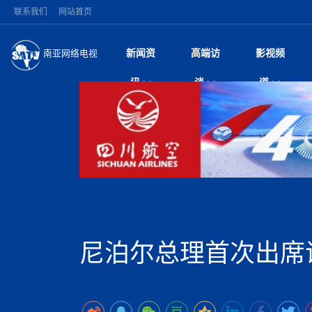
联系我们
网站首页
新闻资
高端访
影视频
南亚网络电视
今日头条
名人访谈
雪山为证 丝路有声
微电
“
讯
谈
道
纪实
风
国际新闻
全球人物
美方暂缓对伊军事打
电视
从
议即可取消开战计
局
加德满都新版交通总
视
中国新闻
创业故事
（长江十年行）金
电影
车
马 快速通道军地协
神与长江文化交融
巫
印度马哈拉施特拉邦
日
中
经济新闻
凡人故事
消费火爆出口疲软 
纪录
她
律
深耕中尼友谊 西藏
中
困境亟待破局
好评中国丨向实向
扎
缔结引领边境合作
美国促成加沙历史性
环球观察
尼泊尔取消国际藏学
宣传
始
除武装 以色列将逐
专
中
中国政策
尼电动新车市占率全
时政微观察丨以侨
深
突发：西藏林芝市墨
中
一带一路
2026“一带一路”年
微直
地近八成市场
倒
中
10千米
国际足联：对阿根
“稳”等
巴基斯坦西南部煤矿
为展开调查
持刀闯馆案进入公诉
中
南亚网评
南亚网评｜多重考验
微短
PPA审批持续停滞 
查整改
尼
尼泊尔国民议会审议
泊
尼泊尔总理首次出席
共识推进善治
东西问｜强晓云：“
水电投资承压
被俘尼泊尔青年讲述
推
拟提高至10万美元
日本熊本突发强震致
丝路故事
世界从中国两会探
影视资
高质量合作的“黄金
也不愿归国
面停运
青海海南州兴海县接连
南亚网评：邻国外交
尼泊尔政府推出“真
县7个乡镇设施受损
专
图说南亚
2026年尼泊尔世
源在于国家能力赤
接单啦！“世界超市”
75年沧桑蝶变，西
一位百万卢比得主
美军称已完成最新
尔
情合影
意义？
全球华人
全国侨务工作会议在
执政百日舆情多发 
阿富汗尼姆鲁兹“丝
尼泊尔总理巴伦德拉
尼泊尔巴伦政府将分