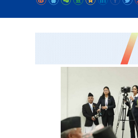
时代侨务工作指明
2026世界人工智能
政、坚守法治善治
域交通与经济
中文日益受各国重视 
会议 着力提振投资
放平衡外交积极信
社会新闻
化解局部紧张局势 
呼吁社会和谐团结
“水立方杯”中文歌
南亚网视丨中资企业
南亚网评丨纵容分裂
天山驼队3000公里
一株菌草跨越山海—
财经·三里河
三大运营商推出词元
共鸣 展现文化认同
赛精彩摄影集锦（
则才是尼国长久正
关上演古今对话
丝路”实践
尼泊尔24小时连发4
体滑坡为主要灾害
在韩留学人员传承“
神舟二十三号乘组
新政百日观察：尼
丝绸之路：从驼铃再
法治护航民营经济
办
高效变革与程序争
的连接与当下的实
尼泊尔互动儿童剧《
加德满都春日盛景
低空安全司亮相，为
彩启迪多元视角
华夏英烈永铭心: 
动 缅怀海外烈士
一张圆桌映照中国
尼泊尔孙萨里县爆发
紧张 当地延长宵禁
泰国清迈成立“华人
平陆运河重塑广西
医护人员遇袭引发全
非紧急医疗服务