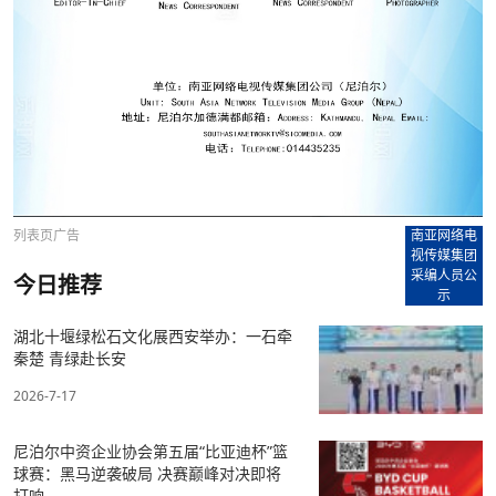
列表页广告
南亚网络电
视传媒集团
采编人员公
今日推荐
示
湖北十堰绿松石文化展西安举办：一石牵
秦楚 青绿赴长安
2026-7-17
尼泊尔中资企业协会第五届“比亚迪杯”篮
球赛：黑马逆袭破局 决赛巅峰对决即将
打响