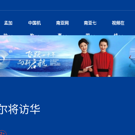
孟加
中国机
南亚网
南亚七
视频在
规待内阁审批 地铁BRT齐上
影
中国电影节”在尼泊尔首都加德满都正式开幕 《大
孟加拉头条
微电影《一缕阳光》
中国驻尼使馆
孟加拉国东南部暴雨引发洪灾滑坡 44人遇难超百
文化﹒艺术
尼泊尔雨季将至灾害风险攀升 中使
印度新闻
喜马拉雅地缘博弈
视频
拉
构
事
国
线
调卡壳
杀》导演兼编剧张琪接受南亚网视专访
万人受困 救援受阻
疫重要提醒
响1962年中印边
击 特朗普：美伊尽快达成协
剧
“拆改”到“经营”：中国城市更新如何在存量中破
华侨华人
22集电视剧《山海情》尼语版 第二十二集
中国文化中心
芒果促进中孟贸易关系
娱乐﹒体育
“我和中国的故事——庆祝尼泊尔中
尼泊尔新闻
特朗普为世界杯冠
新尼
深汕微电影《新生活》
划
？
立十周年”征文系列之一：中国是我
阿里代表团访尼圆满收官 友城
频丨探秘富贵车业掌舵人巫兴贵的非凡之路
孟加拉国暴发数十年来最严重麻疹疫情 死亡儿童
张茂明大使拜会尼泊尔联邦院新任副
甘肃庆阳二十一载“
沙水拍云崖暖：云南推动长征精
院
轮载初心 实干赴征程——探秘富贵车业掌舵人
旅游文化
中资企业协会
乔治亚·马洛尼抱怨孟加拉国出售劳工签证
生活﹒健康
华为深耕尼泊尔二十余年：以人才培养
巴基斯坦新闻
南亚网视《中尼一
开心
开启发展新篇
22集电视剧《山海情》尼语版 第二十一集
超过500人
孟加拉国智库学者访华团一行访问南亚研究所
奔赴
2026世界杯各大
微电影《东方梦》
共生
兴贵的非凡之路
展，共筑数字未来
事
2
一建筑倒塌 已致9人死亡
本搅局南海，日学者警告：日本正图谋南下将菲
“我和中国的故事——庆祝尼泊尔中
班牙包揽三大重磅
尼建交70周年系列报道十三丨南亚网视专访尼
张茂明大使拜会尼泊尔内政部长阿亚
尼泊尔数字经济陷入单向发展
片
的柜台 她的世界
娱乐体育
纪录片丨喜马拉雅情缘系列之北大的奥妮卡
华侨华人协会
巴基斯坦世界最佳保龄球阵容：阿夫里迪
本网原创
香港职业生涯协会访尼：聚焦“一带一
孟加拉国新闻
长篇历史小说《雪
新旅
宾打造成桥头堡
“如果我没有戒酒，我就不可能成为一名作家”
立十周年”征文
脱县发生4.6级地震 震源深度
友好论坛主席高亮先生
22集电视剧《山海情》尼语版 第二十集
孟加拉国宣布2月举行议会选举 为去年政治动荡后
“中国正在帮助孟加拉国实现梦想”（共创繁荣发展
散记丨八载风雪归
微电影《少年突击队》
业故事
卷·双脉合流：技艺
新向优向绿，中国经济一路向前
根异国，仁心不改--专访尼泊尔华侨友好医院创
南亚网视“2026年新年恭贺视频”免
全球首个！马尔代夫
裁军协议 哈马斯同意全面解
首次全国投票
新时代）
中国动画产业，从“
外交部发言人就尼泊尔联邦议会众议
研究会研讨会 重申坚持一个
片
生活健康
定制专属纸巾，助力品牌形象升级｜A.B.C.paper
加大孔子学院
港媒：榴莲成为中国年轻消费者时尚选择
中国驻尼使馆
第25届“汉语桥”世界大学生中文比
斯里兰卡新闻
巧
本网
人夏琛琛
纪录片丨喜马拉雅情缘系列之博克拉的“中江表哥”
孟加拉国世界杯任务开始
向在尼中资机构及企业）
步撤军
访尼人权委员会委员比肯·K·达瓦迪莉莉·塔帕：
北京希望吸引更多孟加拉国游客来中国旅游
铭记历史守望和平｜“我的南京”主题
尼建交70周年系列报道十二丨南亚网视专访尼
22集电视剧《山海情》尼语版 第十九集
问
尼泊尔廓尔喀乡村
微电影《我们的答案》
尼泊尔定制服务
选赛圆满落幕
球第二 中国新能源车垄断当
尼泊尔蓝毗尼首届“国际和平节”活动
为桥，同心筑梦
度复盘国家治理危机：政策脱离民生 粗暴执法
中国文化中心隆重开幕
生死时速！毒蛇完成
航空乘客权利法案 空难赔偿
文化教育协会会长哈利仕博士
孟加拉国调整进口政策，服装制造商预计出口额将
王炯会见孟加拉国北达卡市市长阿提库·伊斯拉姆
织
享年101岁，全球
度候选汉字发布 包括“睦”“联”
播
人物访谈
特大孔子学院
国家电投五凌电力控股的孟加拉国首个综合智慧能
成都大运会
特里布文大学孔子学院作品 荣获 “最・
马尔代夫新闻
（成都大运会）外
新闻会
达卡周六早上空气质量中等
长篇历史小说《雪
逼民众走向极端
国藏族创业者在尼泊尔的咖啡梦想
纪录片丨喜马拉雅情缘系列之尼泊尔“老广”杰克
穆斯塔菲兹在上一场比赛中创保龄球胜利纪录
中铁二局尼泊尔军方公路十标项目部
廷足协在世界杯上的违规违纪行
额外增加50亿美元
孟加拉旅游产业现状
22集电视剧《山海情》尼语版 第十八集
张茂明大使拜会尼泊尔外秘拉伊
源项目开工
频征集活动特等奖
证中国发展奇迹
爆炸致34名矿工死亡
尼泊尔锐达股份有限公司——合成轻钢树脂瓦
“汉语桥”尼泊尔赛区决赛圆满落幕，
卷·双脉合流：技艺
激情 篝火欢歌庆元旦
尼泊尔首届“中国新年”系列庆祝活动
阶段 外交部再次敦促日方彻
柏林中国文化中心举办诗歌诵读会《
英媒：不要把童年创
尼建交70周年系列报道十一丨南亚网视专访尼
奇葩的孟加拉：女性执政，性交易却合法化，工人
千年典籍赋能中尼
“苏超”冠军奖杯，
接踵而至 巴伦政府亟需凝聚
剧
视频新闻
20集微短剧《爱在加德满都》第2集
援尼医疗队
嫦娥六号暴雨中起飞，诠释嫦娥奔月之美！
杭州亚运会
中国援尼医疗队协调捐赠新车 助力
不丹新闻
境外媒体：杭州亚
中国甘
莎摘得桂冠
巧
尼泊尔281个水电项目遇阻 万亿
“Vinnata”品牌开启征程
泊尔新锐政坛女性高塔姆履职百日谈：大刀阔斧
纪录片丨喜马拉雅情缘系列之幸福的“中间人”
谢哈布丁当选孟加拉国新任总统
天》
Siri AI或将收费 重度用户需
尔华人华侨协会 促统会 会长
孟加拉国登革热死亡病例升至283例，专家预警11
每天流汗又流血
卡拉姆·阿里90 岁高龄仍不戴眼镜看报纸
《佛国记》于蓝毗
尔将访华
院提升服务能力
中国—中亚精神”如何照亮区域
历史首次！孟加拉帕德玛大桥铁路连接线传来好消
第23届“汉语桥”世界大学生中文比
大运会给成都市民
俄乌战场经历 坦言宁愿返俄
穆萨货运双线开通！响应全球，携手开启新篇章
司法改革 深耕青年政治传承
南航与文旅机构共庆中国旅游日，深
青海省玉树藏族自治州商务考察团到
多人受伤 列车脱轨、交通全
月后仍处高风险期
冬天，真不建议你
寻发展确定性
讯
图说孟加拉
续集热潮席卷尼泊尔影坛：是故事延续还是单纯逐
中国在尼企业
专访：世界贸易组织官员关注孟加拉国脱离最不发
拉萨⇌加德满都直飞航班每周一班
百年
时代”？
20集微短剧《爱在加德满都》第1集
息
南亚网视祝大家新年快乐：砥砺前行，再创辉煌！
区）决赛圆满落幕
第24届“汉语桥”尼泊尔赛区决赛收官
长篇历史小说《雪
孟加拉国第一座现代化大型污水处理厂竣工 中
作
发生5.7级、5.8级地震 全
纪录片丨喜马拉雅情缘系列之弄堂里的尼泊尔餐厅
12月28日孟加拉国首条轻轨正式开通
斯里兰卡中国文化中心图书馆正式对
胖）
潮评丨“史上最好的
利？
达国家平稳过渡
反复陷入僵局 尼泊尔困局根
援尼医疗队首批中医设备及"侨胞药箱
庆山夺冠
卷·双脉合流：技艺
成都大运会｜尼泊
实账单百万富翁计划” 每日诞生
南亚网视新闻会客厅片头
方：“一带一路”倡议造福伙伴国又一例证
 暂无人员伤亡
访丨塞中经贸合作迈向产业链深度融合——访塞
尼泊尔武术运动员今日启程赴中国湖
“心向远方”？
界小姐冠军出炉 新晋佳丽同台温
米拉看
字
义乌“焕新”开市
诊疗中心服务能力温情双升级
藏发展之路为何具有世界借鉴
孟加拉国的能源计划因燃料危机而面临天然气困境
视频：尼泊尔层峦叠嶂的朱加尔雪山
第22届“汉语桥”世界大学生中文比
巧
看大熊猫
一轮对伊朗的打击行动
维亚工商会主席查代日
绿茵驰骋展英姿 白衣守护践仁心—
赛前强化训练和交流学习
喜马拉雅航空开通拉萨-加德满都直
重举行
加大孔院举办“儒韵华彩”文化周 开
异域味蕾碰撞 瞬间穿越故乡——汉源餐厅
尼泊尔纪录片《从零到8848》亚特兰大首映 聚焦
“中国正在帮助孟加拉国实现梦想”
孟加拉国反对派不参加下届大选
中尼友谊足球赛
印度代表队奖牌数
京召开 习近平重要指示为新
娱乐
尼泊尔各界呼吁理性看待施
绸之路桥”完工 投入使用提升区
河北第16批援尼医疗队加德满都义
李尚福会见孟加拉国海军参谋长
视频 | 美丽的村庄“多拉乐加特”
新篇章
长篇历史小说《雪
成都大运会：尼泊
·沙阿主持召开资本市场高层
别会见中印两国驻尼大使 释
最短登顶路线与气候议题
喜马拉雅航空正式复航重庆=加德满