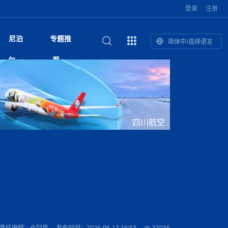
登录
注册
尼泊
专题推
简体中/选择语言
馆发布安全防
复盘：尼印关系转折如何间接影
综合
印度“蟑螂运动”升级：万名学生无视禁令游行 警方
尼泊尔头条
视频| 中国驻尼泊尔使馆举办招待会 隆重庆祝中
首届中尼媒体峰会
尼泊尔内政部长古隆坦言：任职4个月“没能好好工
“首届中尼媒体峰会”系列报道六：
尔
荐
境局势
催泪瓦斯驱散致180人受伤
国人民解放军建军99周年
作”
助农致富
国文化中心成
军西班牙队颁奖
泊尔
华为尼泊尔公司举办2026 科技前沿：媒体对话 助
综合新闻
视频| 南亚网视航拍加德满都：蓝花楹怒放的城市
2023年中尼投资与经贸论
印度陆军总司令将访尼 尼泊尔将授予其荣誉军官
中尼投资与经贸论坛举办：总理普
的第二故乡
力尼泊尔数字化转型
坛
军衔
吉祥灯揭幕
主席班达里
香”约：一座城与一枚香包双向
美国男子涉嫌非法越境进入尼泊尔 在印尼边境被
视频| “锦绣天府·安逸四川”文旅交流座谈会在尼泊
尼泊尔纳税人激励计划首期抽奖揭晓 消费者购物
“首届中尼媒体峰会”系列报道四：凝
赋能ICT发
家亲》摄制组志愿者演员招聘启
奇谈
巴基斯坦卡拉奇购物中心发生重大火灾 已致至少
旅游头条
晓谈天下丨美国人类学者马立安：深圳精神就是
世界第12高峰布洛阿特峰突发雪崩 知名登山家普
奖项出炉！罗德里斩获金球奖 西
捕
尔加德满都成功举办
视频| 加德满都东出口大升级! 苏雅尔维纳亚克至
250卢比喜中100万卢比大奖
进中尼友好
1人死亡
“闯”
中尼友谊龙舟赛
尔萨带队团队失联
国文化中心成
荣誉
尼泊尔巴克塔普尔 新年迎来旅游高峰
杜利凯尔六车道高速加速建设中
尼泊尔拟扩大国家服务团训练范围 8至12年级学生
尔
路”合作与创
域天妃：尺尊公主传奇》 第七
游眼
孟加拉前总理卡莉达·齐亚因病情“非常危急”入院治
徒步旅行
走进蓝毗尼：探寻佛陀诞生地的和平与宁静
尼泊尔春季徒步热升温 官方呼吁加强环保与安全
可自愿参加
雪域，两度西行赴拉萨
印度下调汽油、柴油及航空煤油出口关税 新税率6
视频|湖北十堰绿松石文化展西安举办：一石牵秦
尼泊尔加德满都加强控烟措施 保障公众健康和无
“首届中尼媒体峰会”系列报道五：尼
四川航空
传承与文明共生 第九章 金顶凝
疗
成都大运会
意识
费发布启事（面
正式实施“世代禁烟令”
开普省安全部队与巴塔恐怖分子冲突升级，造成民
南亚网络电视丨特朗普称如果选举人团投票给拜
高院裁决倒逼产业转型 奇特旺大象骑游存废引争
默默无闻”到全球竞争者
月1日起生效
尼泊尔经济运行简报，金融承压与发展调整并行
楚 青绿赴长安
视频| 朱红漫天：尼泊尔新年最“红”的节日
烟消费环境
带一路”
院选举答记者
赛尼泊尔赛区预
原创
斯里兰卡监狱爆发帮派大乱斗 已致25死百余人受
上榜酒店
尼泊尔迎来正宗中国味：福盛中餐厅盛大开业
加德满都旅馆：泰美尔区的传奇与地标
众大规模逃离家园
登，他将离开白宫
视频| 千年雨神巡游：尼泊尔拉托·马钦德拉纳特
议 伦理保护与地方民生两难博弈
展览在尼泊尔
救护车变“运毒车” 尼泊尔科西省大麻走私问题引关
行：故土羁绊与青年外流困境交
伤 军方紧急入驻维稳
杭州亚运会
纪实
孟加拉国土豆供过于求，价格跌破每公斤20塔卡
节的信仰与狂欢
木斯塘——从外国人的目的地，到如今尼泊尔人的
“致命一击”有多快
注
最长寿奥运冠军离世
印度多地遭遇极端热浪 新德里气温突破45°C
斯瓦米倡议设立瑜伽部 尼泊尔部长调侃“让腐败分
视频| 英国知名美妆品牌 The Body Shop 在帕坦
视频| 曾经打碟的手 如今签署逮捕令：苏丹·古隆
尼泊尔油罐车为避让野鹿侧翻起火 消防一小时成
“首届中尼媒体峰会“系列报道三：共
孔院” 短视
国记者看大运：通过体育赛事见
客厅
马尔代夫旅游业势头强劲：入境游客突破180万 中
吃喝玩乐
南亚网视《SATV新闻会客厅》专访喜马拉雅航空
加德满都迎来夜生活新地标：XO俱乐部树立全新
域天妃：尺尊公主传奇》 第七
南亚网视衷心祝愿尼泊尔人民以及全球尼泊尔朋友
旅游热土​
加德满都泰米尔雅乐轩酒店荣获环境管理认证
：趣味竞技燃
巴基斯坦削减LNG进口：取消21船合同并寻求卡
南亚网络电视丨亚洲最穷的国家不丹-拿10元人民
尼泊尔马南县：雪山、圣湖与古寺交织的高原秘境
子去冥想”
Labim Mall 正式开业
的逆袭传奇
功控制火势
演绎中尼感人故事
国仍是最大客源国
总裁周恩永：云端架虹桥 翼展新丝路
第二届中尼媒体峰会专题
标杆
安艺青、陈俐
传承与文明共生 第八章 塔基藏
斯里兰卡百年最强飓风致茶园成“荒地” 工人生计受
们德赛节快乐！
纪实
塔尔供气调整
孟加拉辍学率上升令人担忧
币，在不丹能干什么
南亚网视SATV｜探访加德满都文殊菩萨修行地勋
春天吞噬了冬
伤留在“记忆阁楼”
尼泊尔丹库塔警方查获647公斤大麻 两名涉案人员
文明互鉴 首部直译尼泊尔文版
南京造！
影星维杰“逆袭”登顶！印度一邦政坛迎来大洗牌
尼泊尔肿瘤医
运在欢庆与惜别中落幕
肃环县
不丹举办2025全球和平祈祷节
图说尼泊尔
南亚网视 SATV | 甘肃环县3 3米大锅烹煮66只
山体滑坡地区搜救行动正在进行中
重挫
部（猴庙）感悟朝圣之旅
来尼泊尔徒步为什么购买保险至关重要？
探索奢华：加德满都附近的顶级度假村
被捕
尼泊尔持续暴雨致全境交通瘫痪 多条国道关闭 数
尼正式首发
尼泊尔比拉德讷格尔一实习医生坠楼身亡
从雪域高原到尼泊尔：第三届“石榴籽杯”草原足球
【视频】尼泊尔新政府成立以来，都做了些什么？
尼泊尔本财年发力稳就业 计划创造十万岗位 重拳
“首届中尼媒体峰会”系列报道二：
羊，你想不想来一口？
尼泊尔中国新年系列庆祝
赛（尼泊尔赛
带来激情与欢乐
印度洋稳定成为马澳第二次高级官员会谈首要议题​
南亚网视《SATV新闻会客厅》专访中国著名导演
Alev Kebab Sultanate 尼泊尔第一家土耳其中东
​释迦牟尼佛诞辰2569周年：千年智慧的当代回响
化中尼文旅合
访尼泊尔
巴基斯坦旁遮普省遭严重雾霾侵袭，多城空气质量
安徽凌家滩文化图片展在孟加拉国开幕
南亚网络电视丨为何中丹边境通婚普遍？看了不丹
百游客被困
吃太多烤红薯（不是因为容易
邀请赛6月20日山南启幕，跨国球队共逐绿茵
整治海外务工诈骗
结硕果
华诞
尼泊尔节日
南亚网视丨百年华诞：草原上升起不落的太阳（关
话动
一个无需择日的吉日：走进尼泊尔的Akshaya
谢飞先生
风味餐厅
风自山谷北--中国甘肃摄影家尼泊尔摄影展览
 加都大学苏
域天妃：尺尊公主传奇》 第七
斯里兰卡飓风死亡人数超过200人
达危险水平
姑娘真实生活，难怪想嫁到中国！
南亚网视SATV丨尼泊尔博达纳大佛塔
探索喜马拉雅山：尼泊尔徒步指南系列 - 系列 I
瓦尔纳巴斯博物馆酒店（Varnabas Museum
外开放
一届亚运会”闭幕，未来，何以
不丹帕罗嘎查乡向日葵产量占全国一半 农户盼增
尼泊尔拉利特普尔市 客车撞上高架桥致1死19伤
利宁，中国水电十一工程局上马相迪电站运维项
Tritiya
"抵尼 加都
南亚网视 SATV | 环州故城！环县
传承与文明共生 第七章 寺壁藏
尔乒乓球选手：中国队太强，想
马尔代夫实施“世代烟草禁令” 教育部长称开创全球
视频 | 中华人民共和国成立75周年庆祝活动在多
hotel）今天开业
州参加亚运会
孟加拉国登革热感染病例超1.5万 死亡58人
大型榨油设备
11次登顶珠峰刷新女性纪录！“山地女王”拉克巴·
中国
旅游故事
目）
外国青年“看中国” 巴西圣保罗大学教授-向世界展
第三届中尼媒体峰会
尼泊尔登顶传奇明玛·夏尔巴：从登山者到行业引
赛在加德满都隆
先例
南亚网视 SATV | 加德满都市展开河道垃圾清理活
加德满都“中国美食城”盛大开业 带来地道中餐与超
最美尼泊尔风景图
斯里兰卡铁路系统迎变革：内阁决议招聘女性担任
国举办
—医疗队护航
飞航线
夏巴兹总理将派遣巴基斯坦青年赴沙特参与“2030
南亚网络电视丨印军闯下弥天大祸！机枪扫射联合
南亚网络电视丨中国版的“马尔代夫”，海水清澈风
夏尔巴：荣光背后是半生漂泊与坚韧重生
23名登山者成功登顶乔戈里峰
示不一样的中国
领者 珠峰登山经济重回本土掌控
【相约帕坦杜巴广场】卡蒂克舞节：尼泊尔最古老
动 改善河道生态环境
南亚网视 SATV | 秒懂！环州故城的“由来”
值体验
启中尼文化交流
司机、站长等核心岗位
愿景”项目
国车队，或永久失去入常资格
景如画，宛如画中世界
木斯塘圣塔玛尼酒店被评为“2024最佳新酒店”
破百，印度总理莫迪点赞
不丹赌博与线上诈骗问题严峻 政府加强打击但挑
体育
中尼龙舟赛
视频| 从城市漫步到乡村漫步：外国创作者在中国
喜马拉雅航空
中尼友谊龙舟赛新闻发布会：中国驻尼使馆王欣参
中尼航线迎新契机 喜马拉雅航空与
南亚网视丨百年华诞：少年（合唱，中国电建尼泊
的文化舞蹈盛典，延续三百年的信仰与艺术
诊：温情守护
域天妃：尺尊公主传奇》 第七
尔参赛队员武术比赛赢得喝彩
马尔代夫实施“世代禁烟令” 外国游客也需遵守
第 10 届纹身大会4 月 7 日-9 日在加德满都举行
视频：第16届“汉语桥”世界中学生中文比赛 一号
都
战仍存
责任编辑：仝钊宾
发布时间：2026-06-13 16:53
33036