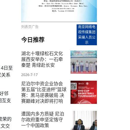
【直播回放-8】CEAN“比亚迪杯”篮球赛 冠亚军决
南亚网络电视丨尼泊尔华侨华人协
走访红狮希望 恰逢企业为员工生日
赛（安徽开源队VS中国电建队）
共产党建党100周年大合唱《我爱
尼泊尔丝合酒店宝石湖宾馆今日开
【直播回放-9】CEAN“比亚迪杯”篮球赛闭幕式
尼泊尔中资企业协会、华侨华人协
泊尔报纸发表建党百年专版
列表页广告
南亚网络电
视传媒集团
采编人员公
今日推荐
示
湖北十堰绿松石文化
展西安举办：一石牵
秦楚 青绿赴长安
4日至
尼关系
2026-7-17
尼泊尔中资企业协会
第五届“比亚迪杯”篮球
好邻
赛：黑马逆袭破局 决
相互支
赛巅峰对决即将打响
2026-7-10
遭国内多方质疑 尼泊
繁荣的
尔政府重申坚定恪守
一个中国政策
人文交