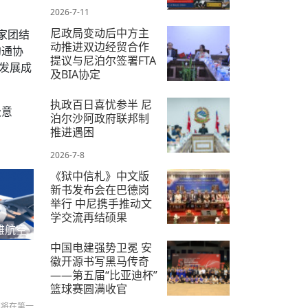
2026-7-11
尼政局变动后中方主
家团结
动推进双边经贸合作
沟通协
提议与尼泊尔签署FTA
发展成
及BIA协定
2026-7-9
执政百日喜忧参半 尼
极意
泊尔沙阿政府联邦制
推进遇困
2026-7-8
《狱中信札》中文版
新书发布会在巴德岗
举行 中尼携手推动文
学交流再结硕果
雅航空
2026-7-18
中国电建强势卫冕 安
徽开源书写黑马传奇
——第五届“比亚迪杯”
篮球赛圆满收官
们将在第一