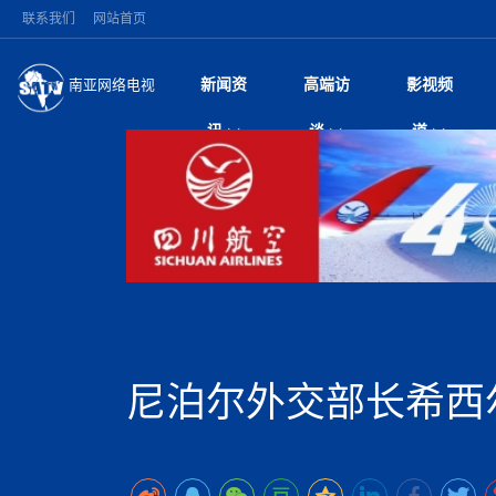
联系我们
网站首页
新闻资
高端访
影视频
南亚网络电视
今日头条
名人访谈
加德满都新版交通总
微电
“
讯
谈
道
马 快速通道军地协
风
国际新闻
全球人物
美方暂缓对伊军事打
电视
从
议即可取消开战计
局
深耕中尼友谊 西藏
视
中国新闻
创业故事
（长江十年行）金
电影
车
缔结引领边境合作
神与长江文化交融
巫
印度马哈拉施特拉邦
日
中
经济新闻
凡人故事
消费火爆出口疲软 
纪录
她
律
突发：西藏林芝市墨
中
困境亟待破局
好评中国丨向实向
扎
10千米
美国促成加沙历史性
环球观察
尼泊尔取消国际藏学
宣传
始
除武装 以色列将逐
专
中
中国政策
尼电动新车市占率全
时政微观察丨以侨
深
尼泊尔国民议会审议
中
一带一路
2026“一带一路”年
微直
地近八成市场
倒
中
拟提高至10万美元
国际足联：对阿根
“稳”等
巴基斯坦西南部煤矿
为展开调查
持刀闯馆案进入公诉
中
南亚网评
南亚网评｜多重考验
微短
PPA审批持续停滞 
查整改
尼
苹果公司首次暗示新版
泊
尼泊尔外交部长希西
共识推进善治
东西问｜强晓云：“
水电投资承压
被俘尼泊尔青年讲述
推
为额外算力买单
日本熊本突发强震致
丝路故事
世界从中国两会探
影视资
高质量合作的“黄金
也不愿归国
面停运
青海海南州兴海县接连
南亚网评：邻国外交
尼泊尔政府推出“真
县7个乡镇设施受损
专
图说南亚
2026年尼泊尔世
源在于国家能力赤
接单啦！“世界超市”
75年沧桑蝶变，西
一位百万卢比得主
美军称已完成最新
尔
情合影
意义？
全球华人
全国侨务工作会议在
执政百日舆情多发 
阿富汗尼姆鲁兹“丝
尼泊尔总理巴伦德拉
尼泊尔巴伦政府将分