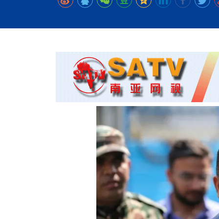
时代侨务工作指明
2026世界人工智能
政、坚守法治善治
域交通与经济
中文日益受各国重视 
会议 着力提振投资
放平衡外交积极信
社会新闻
化解局部紧张局势 
呼吁社会和谐团结
“水立方杯”中文歌
南亚网视丨中资企业
南亚网评丨纵容分裂
天山驼队3000公里
一株菌草跨越山海—
财经·三里河
法治护航民营经济
共鸣 展现文化认同
赛精彩摄影集锦（
则才是尼国长久正
关上演古今对话
丝路”实践
尼泊尔24小时连发4
体滑坡为主要灾害
在韩留学人员传承“
神舟二十三号乘组
新政百日观察：尼
丝绸之路：从驼铃再
低空安全司亮相，为
办
高效变革与程序争
的连接与当下的实
尼泊尔互动儿童剧《
加德满都春日盛景
一张圆桌映照中国
彩启迪多元视角
华夏英烈永铭心: 
动 缅怀海外烈士
平陆运河重塑广西
尼泊尔孙萨里县爆发
紧张 当地延长宵禁
泰国清迈成立“华人
低空安全司亮相 万
医护人员遇袭引发全
非紧急医疗服务