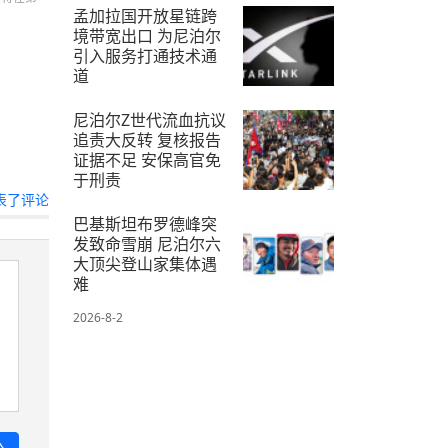
2026-7-12
孟加拉国开放星链跨
境带宽出口 为尼泊尔
引入服务打通技术通
道
2026-7-10
尼泊尔Z世代流血抗议
追责大反转 复核报告
证据不足 安保高官免
于刑责
表了评论
2026-7-20
巴基斯坦布罗德峰突
发致命雪崩 尼泊尔六
大顶尖登山家集体遇
难
2026-8-2