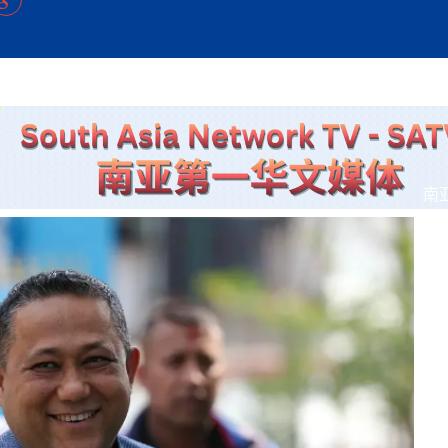
方向
大会开幕
侨胞健康
课程从“试试看”变为“抢着报”
第16届“汉语桥”世界中学生中文比
卷·双脉合流：技艺
者信心
号
投资孟加拉国以帮助它到 2041 年成为发达国家
志愿者：亚运赛场的
尼泊尔赫塔乌达举行大型集会
成锡忠
泊尔赛区比赛在加德满都举行
珍
孟加拉国表示，缅甸必须为罗兴亚人的遣返建立信
中国民族音乐会走进尼泊尔 金钟之星民乐团带来
第十七届“汉语桥” 第四届“汉语秀”
尼泊尔18名大学
耗
《中尼一家亲》微短剧主创首聚 共绘 “一带一路”
南亚网视特别推荐 | 中工国际董事
曲大赛巴西赛区收官：唤起家国
协会第五届“比亚迪杯”篮球比
活动引朝野反思 坚守一中原
“归乡”！今日叩关洛阳，丝路雄
视频：中国援尼医疗队蓝毗尼义诊：
—中国科学家林占熺的“绿色
任和安全
浓郁的中国文化体验(实况3）
赛落幕
款助力相送
友好新篇
沙特阿拉伯与孟加拉国签署合作协议，成立联合商
民网专访
东京奥运会跳高冠
行稳致远
《一周新
一）
道
暖流
“汉语桥”线上团组项目在尼泊尔开始
长篇历史小说《雪
业委员会
会前的奥运会”
2起灾害 致3死21伤 蛇咬、山
卷·双脉合流：技艺
《Jerry on Top》在尼泊尔开拍，父子档首同台引
尼泊尔上马相迪A水电站成功应对今
观众俱
五四”精神主题座谈会在首尔举
确定：朱杨柱、张志远、黎家盈
泊尔沙阿政府激进施政引争议
响到现代文明通道 穿越千年
低空经济“起飞”保驾护航
中国援尼医疗队蓝毗尼义诊：跨国界
巧艺
期待
在一个变暖的世界里，孟加拉国的服装业能“不受
验
议并存
践
气候影响”吗？
视频
甜苹果》加德满都热演 以色
组图：谷地繁花绽放，春意满盈
制造全球新坐标
中国网剧正走向“无时差”触达海外观众
多国使馆携侨界举行清明祭扫活
短视频
开放新格局
南
群体冲突致1死9伤 局势持续
第三届中尼
管控
华侨刘巧儿评剧社”
亿级产业“管理双翼”就位
2026新
国抗议 尼泊尔多家医院暂停
视频
直播