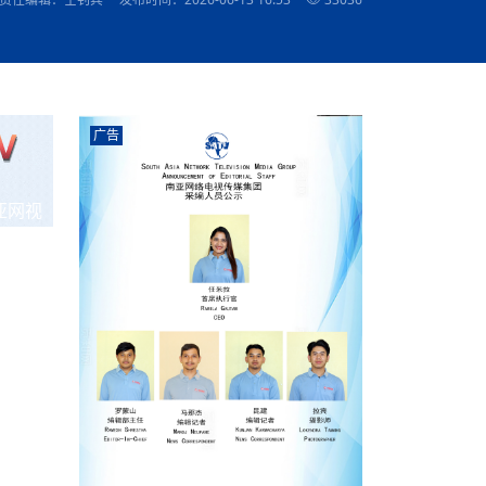
农村的发现
赞讲话（实况）
深化合作
尔代表处）
南亚网视SATV丨《米拉看中国》 第八集：广场舞
8000米之上：一位夏尔巴高山摄影师镜头中的人
赛海外预选赛尼
传承与文明共生 第六章 古道遗
南亚网视《SATV新闻会客厅》专访尼泊尔旅游局
南亚网视 SATV | 遇见环县
从教师到厨师：吉塔在加德满都推广缅甸味道
孟加拉国人被骗赴俄：合法移民沦为俄乌战场“消
选手
“无名英雄”
看世界
南亚网视 SATV |莫迪政府动作不断，对印控克什
中尼建交70周年
照片
(下)
与山
兄弟点红节：尼泊尔手足情深的神圣庆典
局长Mani Raj Lamichhane
尼泊尔赛区选拔
生今日出征大运会：在尼华侨捐
品”
马尔代夫杜拉杜环礁米德岛30吨制冰厂及50吨储
甘肃：探访祁连山——高台马营河大峡谷、小泉丹
长王博接受人
2025年米其林钥匙奖揭晓：不丹三家酒店获殊荣
米尔加强控制，或最终导致印度分裂
台湾乐手牵手大陆剧团 两岸戏腔共鸣
专访喜马拉雅航空总裁周恩永：云端
南亚网视丨百年华诞：绒花（侯艳琪大使）
跨国界的公益
冰设施正式启用
南亚网视 SATV | 环州故城之沙场风云
尼泊尔“疯狂蜂蜜” ：大自然馈赠的野生灵丹妙药
霞
中文志愿者服务博卡拉中尼友谊龙舟赛
军巴希姆：“亚运会就像是奥运
闻综述》
香港卫视南亚网视《一周新闻综述》2023第23期
中尼建交七十周年南亚网
新丝路
南亚网视丨《米拉看中国》第二集 走进中国 认识
从攀登世界之巅到组织巅峰探险：强·达瓦·夏尔巴
乌鸦节：崇敬阎罗使者的传统与象征意义
实施
域天妃：尺尊公主传奇》 第七
南亚网视《SATV新闻会客厅》专访尼泊尔国际电
不丹公务员人工智能技能缺口凸显 亟需开展针对
（总第039期）
视赴青海玉树系列活动报
南亚网视｜成锡忠看世界 俄乌战争会打多久？美
中国
尼泊尔中资企业协会举办第二届“华为杯”篮球赛
与“七峰探险”的传奇
南亚网视丨百年华诞：歌唱祖国（合唱，尼泊尔博
传承与文明共生 第五章 村落藏
影节入围中国影片《巴彦查干》导演复强先生
通讯：尼泊尔费瓦湖上的龙舟赛
年最大洪峰考
性培训
乐部
CCTV-4央视海外观众俱乐部向全球华侨华人拜年
道专题
前高官已经定性，美国想实现三个战略目标
（实况3）
喜马拉雅航空开通拉萨——博克拉航
卡拉华侨人华人协会）
的公益暖流
提哈尔节（灯节）：灯火辉煌与手足情深的节日
了！
香港卫视南亚网视《一周新闻综述》2023第22期
中丝路”再添通道
南亚网视丨《米拉看中国》笫三集：浓情中国 趣
普通市民写给“巴特巴特尼”董事长明·巴杜·古隆的
广告
赛出国际友谊 中国四川龙舟队包揽首届“中尼友谊
直播
俄乌軍事冲突
南亚网视SATV丨基辅多地爆炸：激
（总第038期）
南亚网视｜成锡忠看世界 我的联合国维和行动经
味人生
尼泊尔中资企业协会举办第二届“华为杯”篮球赛
信：您必将再次崛起，而且更加强大
南亚网视丨百年华诞：亲爱的中国我爱你（佳境，
龙舟赛”全部冠军
CCTV-4尼泊尔加德满都观众俱乐部祝全球华侨华
历-经历冲突和政变，确保中国维和人员安全
（实况2）
尼泊尔总理专机出访中国，喜马拉
尼泊尔华侨华人协会推荐）
展示
《欢迎来加德满都过大年》参赛视频 探索秘境尼
成锡忠看世界
南亚网视｜成锡忠看世界 我亲历的
人新年快乐、龙年大吉！
俄乌軍事冲突专题/南亚网视国际丨
香港卫视南亚网视《一周新闻综述》2023第21期
南亚网视丨《米拉看中国》 第四集：大美中国 山
辛哈杜巴宫的故事：从烈焰到重生
中国四川龙舟队包揽首届“中尼友谊龙舟赛”双冠
泊尔
事件一：孟加拉前总统被军人暗杀
署：过去10天超150万乌克兰难民
（总第037期）
亚网视
南亚网视｜成锡忠看世界 佩洛西行程未包含台
河娇娆（上）
尼泊尔中资企业协会举办第二届“华为杯”篮球赛
喜马拉雅航空荣获国际IOSA认证
媒体峰会
第三届中尼媒体峰会：新中国成立75周年恭贺视
走访慰问在尼联谊企业
南亚网视SATV丨“走访在尼联谊企业
CCTV-4主持人2024新年祝词
湾，两大细节显示，她内心并未彻底放弃访台
（实况1）
频
锟铧农业在尼打造中国式高科技示
《欢迎来加德满都过大年》参赛视频 欢迎到加德
南亚网视｜成锡忠看世界 从安倍晋
俄媒：俄军已掌控乌制空权 俄乌代
香港卫视南亚网视《一周新闻综述》2023第20期
春恭贺片
同庆新岁·共享未来——2026新年祝福视频合辑
2022北京冬奥会
好消息！由南亚网视拍摄制作的尼
满都过春节宣传片
看暗杀工具的演变，枪支最流行却
地
（总第036期）
2024年央视春晚宣传片
南亚网视｜成锡忠看世界 佩洛西今晚抵台？美航
贺北京冬奥视频被中国外交部采用
第三届中尼媒体峰会：我爱你中国
南亚网视SATV丨“走访在尼联谊企业
母快速向台海集结，解放军得用实际行动反制
直播
丝合酒店宝石湖宾馆
南亚网视 SATV | 侯艳琪大使出席
尼泊尔华侨华人协会新年恭贺视频
哥拿巴迪砖业有限公司销售量创新
视频：加德满都大学孔子学院举办龙年春节庆祝活
南亚网视｜成锡忠看世界 斯里兰卡
停火撤军问题暂未谈拢，俄乌一致
香港卫视南亚网视《一周新闻综述》2023第19期
《2023中央广播电视总台春节联欢晚会》01（央
国援尼医疗队颁发感谢状仪式
尼泊尔滑雪健儿备战2022北京冬奥
动
第三届中尼媒体峰会：尼泊尔学生合唱“我爱你中
打算继续向中印寻求信贷支持，中
（总第035期）
视授权南亚网视直播）
回放
【直播回放-10】CEAN“比亚迪杯”篮球赛闭幕式
中共百年华诞
专家：中国共产党百年历程中与侨
国”
尼泊尔中国文化中心新年恭贺视频
南亚网视SATV丨“走访在尼联谊企业
俄媒：俄军已掌控乌制空权 俄乌代
南亚网视 SATV | 中国作家雪漠尼
第十三批援尼医疗队 传承中国医疗精
尼泊尔滑雪健儿备战2022北京冬奥
《欢迎来加德满都过大年》短视频参赛作品展播
南亚网视｜成锡忠看世界 巴基斯坦
地
小说精选》新书发布暨座谈交流会
医疗骨干
001号
第三届中尼媒体峰会：祖国颂——庆祝新中国成立
尼泊尔加德满都大学孔子学院新年恭贺视频
频发，如何破局？中方应助巴方提
【直播回放-11】CEAN“比亚迪杯”篮球赛闭幕式
中国共产党百年华诞的世界期待
75周年
闪光时间｜冬奥燃起冰雪热
“狮”书共舞，未来可期——尼文版
南亚网视SATV丨“走访在尼联谊企业
新希望尼泊尔农业经济有限公司新年恭贺视频
南亚网视｜成锡忠看世界 俄乌冲突
【直播回放-7】CEAN“比亚迪杯”篮球赛 冠亚军决
南亚网络电视丨尼泊尔华侨华人协
选》在尼泊尔捐赠活动
深耕尼泊尔市场为尼民众致富带来“新
第三届中尼媒体峰会：歌曲《天佑中华》
国一邻邦濒临崩溃，幕后推手浮出
北京2022年冬奥会和冬残奥会安全
赛（安徽开源队VS中国电建队）
共产党建党100周年王冰洁独唱《
次会议召集加强场馆安保团队建设
南亚网视 SATV |丝合酒店宝石湖
南亚网视SATV丨“走访在尼联谊企业
交通安全隐患