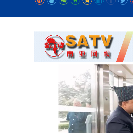
时代侨务工作指明
2026世界人工智能
政、坚守法治善治
域交通与经济
中文日益受各国重视 
会议 着力提振投资
放平衡外交积极信
社会新闻
化解局部紧张局势 
呼吁社会和谐团结
“水立方杯”中文歌
南亚网视丨中资企业
南亚网评丨纵容分裂
天山驼队3000公里
一株菌草跨越山海—
财经·三里河
法治护航民营经济
共鸣 展现文化认同
赛精彩摄影集锦（
则才是尼国长久正
关上演古今对话
丝路”实践
尼泊尔24小时连发4
体滑坡为主要灾害
在韩留学人员传承“
神舟二十三号乘组
新政百日观察：尼
丝绸之路：从驼铃再
低空安全司亮相，为
办
高效变革与程序争
的连接与当下的实
尼泊尔互动儿童剧《
加德满都春日盛景
一张圆桌映照中国
彩启迪多元视角
华夏英烈永铭心: 
动 缅怀海外烈士
平陆运河重塑广西
尼泊尔孙萨里县爆发
紧张 当地延长宵禁
泰国清迈成立“华人
低空安全司亮相 万
医护人员遇袭引发全
非紧急医疗服务