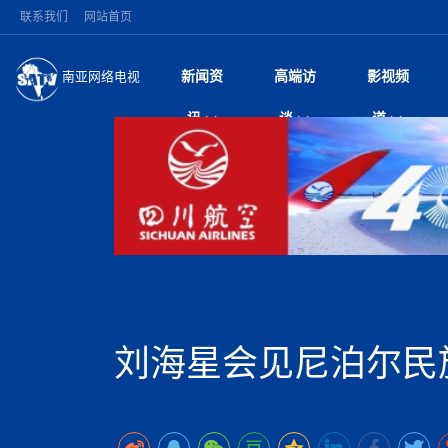
联系我们
网站首页
新闻资
高端访
影视频
南亚网络电视
今日头条
名人访谈
加德满都新版交通总
微电
“
讯
谈
道
马 快速通道军地协
风
国际新闻
全球人物
美方暂缓对伊军事打
电视
从
议即可取消开战计
局
深耕中尼友谊 西藏
视
中国新闻
创业故事
（长江十年行）金
电影
车
缔结引领边境合作
神与长江文化交融
巫
印度马哈拉施特拉邦
日
中
经济新闻
凡人故事
消费火爆出口疲软 
纪录
她
律
突发：西藏林芝市墨
中
困境亟待破局
好评中国丨向实向
扎
10千米
美国促成加沙历史性
环球观察
尼泊尔取消国际藏学
宣传
始
除武装 以色列将逐
专
中
中国政策
尼电动新车市占率全
时政微观察丨以侨
深
尼泊尔国民议会审议
中
一带一路
2026“一带一路”年
微直
地近八成市场
倒
中
拟提高至10万美元
国际足联：对阿根
“稳”等
巴基斯坦西南部煤矿
为展开调查
持刀闯馆案进入公诉
中
南亚网评
南亚网评｜多重考验
微短
PPA审批持续停滞 
查整改
尼
苹果公司首次暗示新版
泊
刘海星会见尼泊尔民
共识推进善治
东西问｜强晓云：“
水电投资承压
被俘尼泊尔青年讲述
推
为额外算力买单
日本熊本突发强震致
丝路故事
世界从中国两会探
影视资
高质量合作的“黄金
也不愿归国
面停运
青海海南州兴海县接连
南亚网评：邻国外交
尼泊尔政府推出“真
县7个乡镇设施受损
专
图说南亚
2026年尼泊尔世
源在于国家能力赤
接单啦！“世界超市”
75年沧桑蝶变，西
一位百万卢比得主
美军称已完成最新
尔
情合影
意义？
全球华人
全国侨务工作会议在
执政百日舆情多发 
阿富汗尼姆鲁兹“丝
尼泊尔总理巴伦德拉
尼泊尔巴伦政府将分