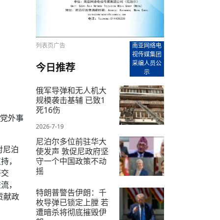
【直播回放-8】CEAN“比亚迪杯”篮球赛 冠亚军决
南亚网络电视丨尼泊尔华侨华人协
走访红狮希望 恰逢企业为员工生日
赛（安徽开源队VS中国电建队）
共产党建党100周年大合唱《我爱
尼泊尔丝合酒店宝石湖宾馆今日开
【直播回放-9】CEAN“比亚迪杯”篮球赛闭幕式
尼泊尔中资企业协会、华侨华人协
泊尔报纸发表建党百年专版
列表页广告
南亚网络电
视传媒集团
采编人员公
今日推荐
示
俄军导弹和无人机大
规模袭击基辅 已致1
死16伤
立党外事
2026-7-19
尼泊尔多位前驻华大
对尼泊
使发声 敦促尼政府坚
守一个中国政策不动
支持，
摇
好交
交流，
2026-7-9
特朗普警告伊朗：千
贡献政
枚导弹已锁定上膛 若
遭暗杀将彻底摧毁伊