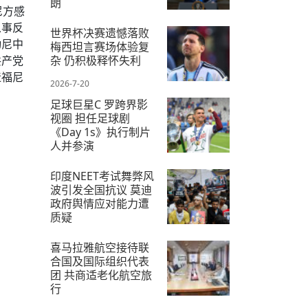
朗
尼方感
2026-7-12
从事反
世界杯决赛遗憾落败
动尼中
梅西坦言赛场体验复
杂 仍积极释怀失利
共产党
造福尼
2026-7-20
足球巨星C 罗跨界影
视圈 担任足球剧
《Day 1s》执行制片
人并参演
2026-7-28
印度NEET考试舞弊风
波引发全国抗议 莫迪
政府舆情应对能力遭
质疑
2026-7-25
喜马拉雅航空接待联
合国及国际组织代表
团 共商适老化航空旅
行