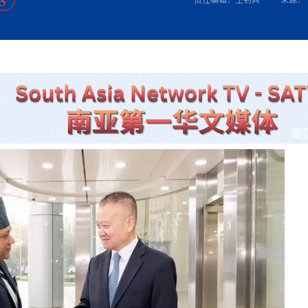
方向
大会开幕
侨胞健康
课程从“试试看”变为“抢着报”
第16届“汉语桥”世界中学生中文比
卷·双脉合流：技艺
者信心
号
投资孟加拉国以帮助它到 2041 年成为发达国家
志愿者：亚运赛场的
尼泊尔赫塔乌达举行大型集会
成锡忠
泊尔赛区比赛在加德满都举行
珍
孟加拉国表示，缅甸必须为罗兴亚人的遣返建立信
中国民族音乐会走进尼泊尔 金钟之星民乐团带来
第十七届“汉语桥” 第四届“汉语秀”
尼泊尔18名大学
耗
《中尼一家亲》微短剧主创首聚 共绘 “一带一路”
南亚网视特别推荐 | 中工国际董事
曲大赛巴西赛区收官：唤起家国
协会第五届“比亚迪杯”篮球比
活动引朝野反思 坚守一中原
“归乡”！今日叩关洛阳，丝路雄
视频：中国援尼医疗队蓝毗尼义诊：
—中国科学家林占熺的“绿色
任和安全
浓郁的中国文化体验(实况3）
赛落幕
款助力相送
友好新篇
沙特阿拉伯与孟加拉国签署合作协议，成立联合商
民网专访
东京奥运会跳高冠
行稳致远
《一周新
一）
道
暖流
“汉语桥”线上团组项目在尼泊尔开始
长篇历史小说《雪
业委员会
会前的奥运会”
2起灾害 致3死21伤 蛇咬、山
卷·双脉合流：技艺
《Jerry on Top》在尼泊尔开拍，父子档首同台引
尼泊尔上马相迪A水电站成功应对今
观众俱
五四”精神主题座谈会在首尔举
确定：朱杨柱、张志远、黎家盈
泊尔沙阿政府激进施政引争议
响到现代文明通道 穿越千年
低空经济“起飞”保驾护航
中国援尼医疗队蓝毗尼义诊：跨国界
巧艺
期待
在一个变暖的世界里，孟加拉国的服装业能“不受
验
议并存
践
气候影响”吗？
视频
甜苹果》加德满都热演 以色
组图：谷地繁花绽放，春意满盈
制造全球新坐标
中国网剧正走向“无时差”触达海外观众
多国使馆携侨界举行清明祭扫活
短视频
开放新格局
南
群体冲突致1死9伤 局势持续
第三届中尼
管控
华侨刘巧儿评剧社”
亿级产业“管理双翼”就位
2026新
国抗议 尼泊尔多家医院暂停
视频
直播