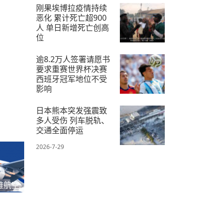
2026-7-28
刚果埃博拉疫情持续
恶化 累计死亡超900
人 单日新增死亡创高
位
2026-7-21
逾8.2万人签署请愿书
要求重赛世界杯决赛
西班牙冠军地位不受
影响
2026-7-24
日本熊本突发强震致
多人受伤 列车脱轨、
交通全面停运
2026-7-29
雅航空