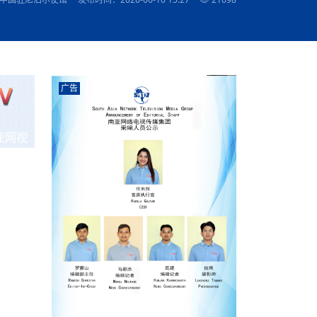
农村的发现
赞讲话（实况）
深化合作
尔代表处）
南亚网视SATV丨《米拉看中国》 第八集：广场舞
8000米之上：一位夏尔巴高山摄影师镜头中的人
赛海外预选赛尼
传承与文明共生 第六章 古道遗
南亚网视《SATV新闻会客厅》专访尼泊尔旅游局
南亚网视 SATV | 遇见环县
从教师到厨师：吉塔在加德满都推广缅甸味道
孟加拉国人被骗赴俄：合法移民沦为俄乌战场“消
选手
“无名英雄”
看世界
南亚网视 SATV |莫迪政府动作不断，对印控克什
中尼建交70周年
照片
(下)
与山
兄弟点红节：尼泊尔手足情深的神圣庆典
局长Mani Raj Lamichhane
尼泊尔赛区选拔
生今日出征大运会：在尼华侨捐
品”
马尔代夫杜拉杜环礁米德岛30吨制冰厂及50吨储
甘肃：探访祁连山——高台马营河大峡谷、小泉丹
长王博接受人
2025年米其林钥匙奖揭晓：不丹三家酒店获殊荣
米尔加强控制，或最终导致印度分裂
台湾乐手牵手大陆剧团 两岸戏腔共鸣
专访喜马拉雅航空总裁周恩永：云端
南亚网视丨百年华诞：绒花（侯艳琪大使）
跨国界的公益
冰设施正式启用
南亚网视 SATV | 环州故城之沙场风云
尼泊尔“疯狂蜂蜜” ：大自然馈赠的野生灵丹妙药
霞
中文志愿者服务博卡拉中尼友谊龙舟赛
军巴希姆：“亚运会就像是奥运
闻综述》
香港卫视南亚网视《一周新闻综述》2023第23期
中尼建交七十周年南亚网
新丝路
南亚网视丨《米拉看中国》第二集 走进中国 认识
从攀登世界之巅到组织巅峰探险：强·达瓦·夏尔巴
乌鸦节：崇敬阎罗使者的传统与象征意义
实施
域天妃：尺尊公主传奇》 第七
南亚网视《SATV新闻会客厅》专访尼泊尔国际电
不丹公务员人工智能技能缺口凸显 亟需开展针对
（总第039期）
视赴青海玉树系列活动报
南亚网视｜成锡忠看世界 俄乌战争会打多久？美
中国
尼泊尔中资企业协会举办第二届“华为杯”篮球赛
与“七峰探险”的传奇
南亚网视丨百年华诞：歌唱祖国（合唱，尼泊尔博
传承与文明共生 第五章 村落藏
影节入围中国影片《巴彦查干》导演复强先生
通讯：尼泊尔费瓦湖上的龙舟赛
年最大洪峰考
性培训
乐部
CCTV-4央视海外观众俱乐部向全球华侨华人拜年
道专题
前高官已经定性，美国想实现三个战略目标
（实况3）
喜马拉雅航空开通拉萨——博克拉航
卡拉华侨人华人协会）
的公益暖流
提哈尔节（灯节）：灯火辉煌与手足情深的节日
了！
香港卫视南亚网视《一周新闻综述》2023第22期
中丝路”再添通道
南亚网视丨《米拉看中国》笫三集：浓情中国 趣
普通市民写给“巴特巴特尼”董事长明·巴杜·古隆的
广告
赛出国际友谊 中国四川龙舟队包揽首届“中尼友谊
直播
俄乌軍事冲突
南亚网视SATV丨基辅多地爆炸：激
（总第038期）
南亚网视｜成锡忠看世界 我的联合国维和行动经
味人生
尼泊尔中资企业协会举办第二届“华为杯”篮球赛
信：您必将再次崛起，而且更加强大
南亚网视丨百年华诞：亲爱的中国我爱你（佳境，
龙舟赛”全部冠军
CCTV-4尼泊尔加德满都观众俱乐部祝全球华侨华
历-经历冲突和政变，确保中国维和人员安全
（实况2）
尼泊尔总理专机出访中国，喜马拉
尼泊尔华侨华人协会推荐）
展示
《欢迎来加德满都过大年》参赛视频 探索秘境尼
成锡忠看世界
南亚网视｜成锡忠看世界 我亲历的
人新年快乐、龙年大吉！
俄乌軍事冲突专题/南亚网视国际丨
香港卫视南亚网视《一周新闻综述》2023第21期
南亚网视丨《米拉看中国》 第四集：大美中国 山
辛哈杜巴宫的故事：从烈焰到重生
中国四川龙舟队包揽首届“中尼友谊龙舟赛”双冠
泊尔
事件一：孟加拉前总统被军人暗杀
署：过去10天超150万乌克兰难民
（总第037期）
亚网视
南亚网视｜成锡忠看世界 佩洛西行程未包含台
河娇娆（上）
尼泊尔中资企业协会举办第二届“华为杯”篮球赛
喜马拉雅航空荣获国际IOSA认证
媒体峰会
第三届中尼媒体峰会：新中国成立75周年恭贺视
走访慰问在尼联谊企业
南亚网视SATV丨“走访在尼联谊企业
CCTV-4主持人2024新年祝词
湾，两大细节显示，她内心并未彻底放弃访台
（实况1）
频
锟铧农业在尼打造中国式高科技示
《欢迎来加德满都过大年》参赛视频 欢迎到加德
南亚网视｜成锡忠看世界 从安倍晋
俄媒：俄军已掌控乌制空权 俄乌代
香港卫视南亚网视《一周新闻综述》2023第20期
春恭贺片
同庆新岁·共享未来——2026新年祝福视频合辑
2022北京冬奥会
好消息！由南亚网视拍摄制作的尼
满都过春节宣传片
看暗杀工具的演变，枪支最流行却
地
（总第036期）
2024年央视春晚宣传片
南亚网视｜成锡忠看世界 佩洛西今晚抵台？美航
贺北京冬奥视频被中国外交部采用
第三届中尼媒体峰会：我爱你中国
南亚网视SATV丨“走访在尼联谊企业
母快速向台海集结，解放军得用实际行动反制
直播
丝合酒店宝石湖宾馆
南亚网视 SATV | 侯艳琪大使出席
尼泊尔华侨华人协会新年恭贺视频
哥拿巴迪砖业有限公司销售量创新
视频：加德满都大学孔子学院举办龙年春节庆祝活
南亚网视｜成锡忠看世界 斯里兰卡
停火撤军问题暂未谈拢，俄乌一致
香港卫视南亚网视《一周新闻综述》2023第19期
《2023中央广播电视总台春节联欢晚会》01（央
国援尼医疗队颁发感谢状仪式
尼泊尔滑雪健儿备战2022北京冬奥
动
第三届中尼媒体峰会：尼泊尔学生合唱“我爱你中
打算继续向中印寻求信贷支持，中
（总第035期）
视授权南亚网视直播）
回放
【直播回放-10】CEAN“比亚迪杯”篮球赛闭幕式
中共百年华诞
专家：中国共产党百年历程中与侨
国”
尼泊尔中国文化中心新年恭贺视频
南亚网视SATV丨“走访在尼联谊企业
俄媒：俄军已掌控乌制空权 俄乌代
南亚网视 SATV | 中国作家雪漠尼
第十三批援尼医疗队 传承中国医疗精
尼泊尔滑雪健儿备战2022北京冬奥
《欢迎来加德满都过大年》短视频参赛作品展播
南亚网视｜成锡忠看世界 巴基斯坦
地
小说精选》新书发布暨座谈交流会
医疗骨干
001号
第三届中尼媒体峰会：祖国颂——庆祝新中国成立
尼泊尔加德满都大学孔子学院新年恭贺视频
频发，如何破局？中方应助巴方提
【直播回放-11】CEAN“比亚迪杯”篮球赛闭幕式
中国共产党百年华诞的世界期待
75周年
闪光时间｜冬奥燃起冰雪热
“狮”书共舞，未来可期——尼文版
南亚网视SATV丨“走访在尼联谊企业
新希望尼泊尔农业经济有限公司新年恭贺视频
南亚网视｜成锡忠看世界 俄乌冲突
【直播回放-7】CEAN“比亚迪杯”篮球赛 冠亚军决
南亚网络电视丨尼泊尔华侨华人协
选》在尼泊尔捐赠活动
深耕尼泊尔市场为尼民众致富带来“新
第三届中尼媒体峰会：歌曲《天佑中华》
国一邻邦濒临崩溃，幕后推手浮出
北京2022年冬奥会和冬残奥会安全
赛（安徽开源队VS中国电建队）
共产党建党100周年王冰洁独唱《
次会议召集加强场馆安保团队建设
南亚网视 SATV |丝合酒店宝石湖
南亚网视SATV丨“走访在尼联谊企业
交通安全隐患