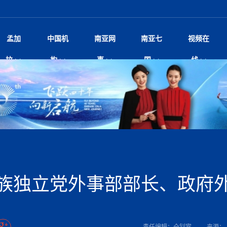
孟加
中国机
南亚网
南亚七
视频在
规待内阁审批 地铁BRT齐上
影
中国电影节”在尼泊尔首都加德满都正式开幕 《大
孟加拉头条
微电影《一缕阳光》
中国驻尼使馆
孟加拉国东南部暴雨引发洪灾滑坡 44人遇难超百
文化﹒艺术
尼泊尔雨季将至灾害风险攀升 中使
印度新闻
喜马拉雅地缘博弈
视频
拉
构
事
国
线
调卡壳
杀》导演兼编剧张琪接受南亚网视专访
万人受困 救援受阻
疫重要提醒
响1962年中印边
击 特朗普：美伊尽快达成协
剧
“拆改”到“经营”：中国城市更新如何在存量中破
华侨华人
22集电视剧《山海情》尼语版 第二十二集
中国文化中心
芒果促进中孟贸易关系
娱乐﹒体育
“我和中国的故事——庆祝尼泊尔中
尼泊尔新闻
特朗普为世界杯冠
新尼
深汕微电影《新生活》
划
？
立十周年”征文系列之一：中国是我
阿里代表团访尼圆满收官 友城
频丨探秘富贵车业掌舵人巫兴贵的非凡之路
孟加拉国暴发数十年来最严重麻疹疫情 死亡儿童
张茂明大使拜会尼泊尔联邦院新任副
甘肃庆阳二十一载“
沙水拍云崖暖：云南推动长征精
院
轮载初心 实干赴征程——探秘富贵车业掌舵人
旅游文化
中资企业协会
乔治亚·马洛尼抱怨孟加拉国出售劳工签证
生活﹒健康
华为深耕尼泊尔二十余年：以人才培养
巴基斯坦新闻
南亚网视《中尼一
开心
开启发展新篇
22集电视剧《山海情》尼语版 第二十一集
超过500人
孟加拉国智库学者访华团一行访问南亚研究所
奔赴
2026世界杯各大
微电影《东方梦》
共生
兴贵的非凡之路
展，共筑数字未来
事
2
一建筑倒塌 已致9人死亡
本搅局南海，日学者警告：日本正图谋南下将菲
“我和中国的故事——庆祝尼泊尔中
班牙包揽三大重磅
尼建交70周年系列报道十三丨南亚网视专访尼
张茂明大使拜会尼泊尔内政部长阿亚
尼泊尔数字经济陷入单向发展
片
的柜台 她的世界
娱乐体育
纪录片丨喜马拉雅情缘系列之北大的奥妮卡
华侨华人协会
巴基斯坦世界最佳保龄球阵容：阿夫里迪
本网原创
香港职业生涯协会访尼：聚焦“一带一
孟加拉国新闻
长篇历史小说《雪
新旅
宾打造成桥头堡
“如果我没有戒酒，我就不可能成为一名作家”
立十周年”征文
脱县发生4.6级地震 震源深度
友好论坛主席高亮先生
22集电视剧《山海情》尼语版 第二十集
孟加拉国宣布2月举行议会选举 为去年政治动荡后
“中国正在帮助孟加拉国实现梦想”（共创繁荣发展
散记丨八载风雪归
微电影《少年突击队》
业故事
卷·双脉合流：技艺
新向优向绿，中国经济一路向前
根异国，仁心不改--专访尼泊尔华侨友好医院创
南亚网视“2026年新年恭贺视频”免
全球首个！马尔代夫
裁军协议 哈马斯同意全面解
首次全国投票
新时代）
中国动画产业，从“
外交部发言人就尼泊尔联邦议会众议
研究会研讨会 重申坚持一个
片
生活健康
定制专属纸巾，助力品牌形象升级｜A.B.C.paper
加大孔子学院
港媒：榴莲成为中国年轻消费者时尚选择
中国驻尼使馆
第25届“汉语桥”世界大学生中文比
斯里兰卡新闻
巧
本网
人夏琛琛
纪录片丨喜马拉雅情缘系列之博克拉的“中江表哥”
孟加拉国世界杯任务开始
向在尼中资机构及企业）
步撤军
访尼人权委员会委员比肯·K·达瓦迪莉莉·塔帕：
北京希望吸引更多孟加拉国游客来中国旅游
铭记历史守望和平｜“我的南京”主题
尼建交70周年系列报道十二丨南亚网视专访尼
22集电视剧《山海情》尼语版 第十九集
问
尼泊尔廓尔喀乡村
微电影《我们的答案》
尼泊尔定制服务
选赛圆满落幕
球第二 中国新能源车垄断当
尼泊尔蓝毗尼首届“国际和平节”活动
为桥，同心筑梦
度复盘国家治理危机：政策脱离民生 粗暴执法
中国文化中心隆重开幕
生死时速！毒蛇完成
航空乘客权利法案 空难赔偿
文化教育协会会长哈利仕博士
孟加拉国调整进口政策，服装制造商预计出口额将
王炯会见孟加拉国北达卡市市长阿提库·伊斯拉姆
织
享年101岁，全球
度候选汉字发布 包括“睦”“联”
播
人物访谈
特大孔子学院
国家电投五凌电力控股的孟加拉国首个综合智慧能
成都大运会
特里布文大学孔子学院作品 荣获 “最・
马尔代夫新闻
（成都大运会）外
新闻会
达卡周六早上空气质量中等
长篇历史小说《雪
逼民众走向极端
国藏族创业者在尼泊尔的咖啡梦想
纪录片丨喜马拉雅情缘系列之尼泊尔“老广”杰克
穆斯塔菲兹在上一场比赛中创保龄球胜利纪录
中铁二局尼泊尔军方公路十标项目部
廷足协在世界杯上的违规违纪行
额外增加50亿美元
孟加拉旅游产业现状
22集电视剧《山海情》尼语版 第十八集
张茂明大使拜会尼泊尔外秘拉伊
源项目开工
频征集活动特等奖
证中国发展奇迹
爆炸致34名矿工死亡
尼泊尔锐达股份有限公司——合成轻钢树脂瓦
“汉语桥”尼泊尔赛区决赛圆满落幕，
卷·双脉合流：技艺
激情 篝火欢歌庆元旦
尼泊尔首届“中国新年”系列庆祝活动
阶段 外交部再次敦促日方彻
柏林中国文化中心举办诗歌诵读会《
英媒：不要把童年创
尼建交70周年系列报道十一丨南亚网视专访尼
奇葩的孟加拉：女性执政，性交易却合法化，工人
千年典籍赋能中尼
“苏超”冠军奖杯，
接踵而至 巴伦政府亟需凝聚
剧
视频新闻
20集微短剧《爱在加德满都》第2集
援尼医疗队
嫦娥六号暴雨中起飞，诠释嫦娥奔月之美！
杭州亚运会
中国援尼医疗队协调捐赠新车 助力
不丹新闻
境外媒体：杭州亚
中国甘
莎摘得桂冠
巧
尼泊尔281个水电项目遇阻 万亿
“Vinnata”品牌开启征程
泊尔新锐政坛女性高塔姆履职百日谈：大刀阔斧
纪录片丨喜马拉雅情缘系列之幸福的“中间人”
谢哈布丁当选孟加拉国新任总统
天》
Siri AI或将收费 重度用户需
尔华人华侨协会 促统会 会长
孟加拉国登革热死亡病例升至283例，专家预警11
每天流汗又流血
卡拉姆·阿里90 岁高龄仍不戴眼镜看报纸
《佛国记》于蓝毗
族独立党外事部部长、政府
院提升服务能力
中国—中亚精神”如何照亮区域
历史首次！孟加拉帕德玛大桥铁路连接线传来好消
第23届“汉语桥”世界大学生中文比
大运会给成都市民
俄乌战场经历 坦言宁愿返俄
穆萨货运双线开通！响应全球，携手开启新篇章
司法改革 深耕青年政治传承
南航与文旅机构共庆中国旅游日，深
青海省玉树藏族自治州商务考察团到
多人受伤 列车脱轨、交通全
月后仍处高风险期
冬天，真不建议你
寻发展确定性
讯
图说孟加拉
续集热潮席卷尼泊尔影坛：是故事延续还是单纯逐
中国在尼企业
专访：世界贸易组织官员关注孟加拉国脱离最不发
拉萨⇌加德满都直飞航班每周一班
百年
时代”？
20集微短剧《爱在加德满都》第1集
息
南亚网视祝大家新年快乐：砥砺前行，再创辉煌！
区）决赛圆满落幕
第24届“汉语桥”尼泊尔赛区决赛收官
长篇历史小说《雪
孟加拉国第一座现代化大型污水处理厂竣工 中
作
发生5.7级、5.8级地震 全
纪录片丨喜马拉雅情缘系列之弄堂里的尼泊尔餐厅
12月28日孟加拉国首条轻轨正式开通
斯里兰卡中国文化中心图书馆正式对
胖）
潮评丨“史上最好的
利？
达国家平稳过渡
反复陷入僵局 尼泊尔困局根
援尼医疗队首批中医设备及"侨胞药箱
庆山夺冠
卷·双脉合流：技艺
成都大运会｜尼泊
实账单百万富翁计划” 每日诞生
南亚网视新闻会客厅片头
方：“一带一路”倡议造福伙伴国又一例证
 暂无人员伤亡
访丨塞中经贸合作迈向产业链深度融合——访塞
尼泊尔武术运动员今日启程赴中国湖
“心向远方”？
界小姐冠军出炉 新晋佳丽同台温
米拉看
字
义乌“焕新”开市
诊疗中心服务能力温情双升级
藏发展之路为何具有世界借鉴
孟加拉国的能源计划因燃料危机而面临天然气困境
视频：尼泊尔层峦叠嶂的朱加尔雪山
第22届“汉语桥”世界大学生中文比
巧
看大熊猫
一轮对伊朗的打击行动
维亚工商会主席查代日
绿茵驰骋展英姿 白衣守护践仁心—
赛前强化训练和交流学习
喜马拉雅航空开通拉萨-加德满都直
重举行
加大孔院举办“儒韵华彩”文化周 开
异域味蕾碰撞 瞬间穿越故乡——汉源餐厅
尼泊尔纪录片《从零到8848》亚特兰大首映 聚焦
“中国正在帮助孟加拉国实现梦想”
孟加拉国反对派不参加下届大选
中尼友谊足球赛
印度代表队奖牌数
京召开 习近平重要指示为新
娱乐
尼泊尔各界呼吁理性看待施
绸之路桥”完工 投入使用提升区
河北第16批援尼医疗队加德满都义
李尚福会见孟加拉国海军参谋长
视频 | 美丽的村庄“多拉乐加特”
新篇章
长篇历史小说《雪
成都大运会：尼泊
·沙阿主持召开资本市场高层
别会见中印两国驻尼大使 释
最短登顶路线与气候议题
喜马拉雅航空正式复航重庆=加德满
责任编辑：仝钊宾
来源：