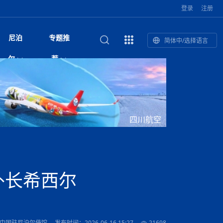
登录
注册
尼泊
专题推
简体中/选择语言
馆发布安全防
复盘：尼印关系转折如何间接影
综合
印度“蟑螂运动”升级：万名学生无视禁令游行 警方
尼泊尔头条
视频| 中国驻尼泊尔使馆举办招待会 隆重庆祝中
首届中尼媒体峰会
尼泊尔内政部长古隆坦言：任职4个月“没能好好工
“首届中尼媒体峰会”系列报道六：
尔
荐
境局势
催泪瓦斯驱散致180人受伤
国人民解放军建军99周年
作”
助农致富
国文化中心成
军西班牙队颁奖
泊尔
华为尼泊尔公司举办2026 科技前沿：媒体对话 助
综合新闻
视频| 南亚网视航拍加德满都：蓝花楹怒放的城市
2023年中尼投资与经贸论
印度陆军总司令将访尼 尼泊尔将授予其荣誉军官
中尼投资与经贸论坛举办：总理普
的第二故乡
力尼泊尔数字化转型
坛
军衔
吉祥灯揭幕
主席班达里
香”约：一座城与一枚香包双向
美国男子涉嫌非法越境进入尼泊尔 在印尼边境被
视频| “锦绣天府·安逸四川”文旅交流座谈会在尼泊
尼泊尔纳税人激励计划首期抽奖揭晓 消费者购物
“首届中尼媒体峰会”系列报道四：凝
赋能ICT发
家亲》摄制组志愿者演员招聘启
奇谈
巴基斯坦卡拉奇购物中心发生重大火灾 已致至少
旅游头条
晓谈天下丨美国人类学者马立安：深圳精神就是
世界第12高峰布洛阿特峰突发雪崩 知名登山家普
奖项出炉！罗德里斩获金球奖 西
捕
尔加德满都成功举办
视频| 加德满都东出口大升级! 苏雅尔维纳亚克至
250卢比喜中100万卢比大奖
进中尼友好
1人死亡
“闯”
中尼友谊龙舟赛
尔萨带队团队失联
国文化中心成
荣誉
尼泊尔巴克塔普尔 新年迎来旅游高峰
杜利凯尔六车道高速加速建设中
尼泊尔拟扩大国家服务团训练范围 8至12年级学生
尔
路”合作与创
域天妃：尺尊公主传奇》 第七
游眼
孟加拉前总理卡莉达·齐亚因病情“非常危急”入院治
徒步旅行
走进蓝毗尼：探寻佛陀诞生地的和平与宁静
尼泊尔春季徒步热升温 官方呼吁加强环保与安全
可自愿参加
雪域，两度西行赴拉萨
印度下调汽油、柴油及航空煤油出口关税 新税率6
视频|湖北十堰绿松石文化展西安举办：一石牵秦
尼泊尔加德满都加强控烟措施 保障公众健康和无
“首届中尼媒体峰会”系列报道五：尼
四川航空
传承与文明共生 第九章 金顶凝
疗
成都大运会
意识
费发布启事（面
正式实施“世代禁烟令”
开普省安全部队与巴塔恐怖分子冲突升级，造成民
南亚网络电视丨特朗普称如果选举人团投票给拜
高院裁决倒逼产业转型 奇特旺大象骑游存废引争
默默无闻”到全球竞争者
月1日起生效
尼泊尔经济运行简报，金融承压与发展调整并行
楚 青绿赴长安
视频| 朱红漫天：尼泊尔新年最“红”的节日
烟消费环境
带一路”
院选举答记者
赛尼泊尔赛区预
原创
斯里兰卡监狱爆发帮派大乱斗 已致25死百余人受
上榜酒店
尼泊尔迎来正宗中国味：福盛中餐厅盛大开业
加德满都旅馆：泰美尔区的传奇与地标
众大规模逃离家园
登，他将离开白宫
视频| 千年雨神巡游：尼泊尔拉托·马钦德拉纳特
议 伦理保护与地方民生两难博弈
展览在尼泊尔
救护车变“运毒车” 尼泊尔科西省大麻走私问题引关
行：故土羁绊与青年外流困境交
伤 军方紧急入驻维稳
杭州亚运会
纪实
孟加拉国土豆供过于求，价格跌破每公斤20塔卡
节的信仰与狂欢
木斯塘——从外国人的目的地，到如今尼泊尔人的
“致命一击”有多快
注
最长寿奥运冠军离世
印度多地遭遇极端热浪 新德里气温突破45°C
斯瓦米倡议设立瑜伽部 尼泊尔部长调侃“让腐败分
视频| 英国知名美妆品牌 The Body Shop 在帕坦
视频| 曾经打碟的手 如今签署逮捕令：苏丹·古隆
尼泊尔油罐车为避让野鹿侧翻起火 消防一小时成
“首届中尼媒体峰会“系列报道三：共
孔院” 短视
国记者看大运：通过体育赛事见
客厅
马尔代夫旅游业势头强劲：入境游客突破180万 中
吃喝玩乐
南亚网视《SATV新闻会客厅》专访喜马拉雅航空
加德满都迎来夜生活新地标：XO俱乐部树立全新
域天妃：尺尊公主传奇》 第七
南亚网视衷心祝愿尼泊尔人民以及全球尼泊尔朋友
旅游热土​
加德满都泰米尔雅乐轩酒店荣获环境管理认证
：趣味竞技燃
巴基斯坦削减LNG进口：取消21船合同并寻求卡
南亚网络电视丨亚洲最穷的国家不丹-拿10元人民
尼泊尔马南县：雪山、圣湖与古寺交织的高原秘境
子去冥想”
Labim Mall 正式开业
的逆袭传奇
功控制火势
演绎中尼感人故事
国仍是最大客源国
总裁周恩永：云端架虹桥 翼展新丝路
第二届中尼媒体峰会专题
标杆
安艺青、陈俐
传承与文明共生 第八章 塔基藏
斯里兰卡百年最强飓风致茶园成“荒地” 工人生计受
们德赛节快乐！
纪实
塔尔供气调整
孟加拉辍学率上升令人担忧
币，在不丹能干什么
南亚网视SATV｜探访加德满都文殊菩萨修行地勋
春天吞噬了冬
伤留在“记忆阁楼”
尼泊尔丹库塔警方查获647公斤大麻 两名涉案人员
文明互鉴 首部直译尼泊尔文版
南京造！
影星维杰“逆袭”登顶！印度一邦政坛迎来大洗牌
尼泊尔肿瘤医
运在欢庆与惜别中落幕
肃环县
不丹举办2025全球和平祈祷节
图说尼泊尔
南亚网视 SATV | 甘肃环县3 3米大锅烹煮66只
山体滑坡地区搜救行动正在进行中
重挫
部（猴庙）感悟朝圣之旅
来尼泊尔徒步为什么购买保险至关重要？
探索奢华：加德满都附近的顶级度假村
被捕
尼泊尔持续暴雨致全境交通瘫痪 多条国道关闭 数
尼正式首发
尼泊尔比拉德讷格尔一实习医生坠楼身亡
从雪域高原到尼泊尔：第三届“石榴籽杯”草原足球
【视频】尼泊尔新政府成立以来，都做了些什么？
尼泊尔本财年发力稳就业 计划创造十万岗位 重拳
“首届中尼媒体峰会”系列报道二：
外长希西尔
羊，你想不想来一口？
尼泊尔中国新年系列庆祝
赛（尼泊尔赛
带来激情与欢乐
印度洋稳定成为马澳第二次高级官员会谈首要议题​
南亚网视《SATV新闻会客厅》专访中国著名导演
Alev Kebab Sultanate 尼泊尔第一家土耳其中东
​释迦牟尼佛诞辰2569周年：千年智慧的当代回响
化中尼文旅合
访尼泊尔
巴基斯坦旁遮普省遭严重雾霾侵袭，多城空气质量
安徽凌家滩文化图片展在孟加拉国开幕
南亚网络电视丨为何中丹边境通婚普遍？看了不丹
百游客被困
吃太多烤红薯（不是因为容易
邀请赛6月20日山南启幕，跨国球队共逐绿茵
整治海外务工诈骗
结硕果
华诞
尼泊尔节日
南亚网视丨百年华诞：草原上升起不落的太阳（关
话动
一个无需择日的吉日：走进尼泊尔的Akshaya
谢飞先生
风味餐厅
风自山谷北--中国甘肃摄影家尼泊尔摄影展览
 加都大学苏
域天妃：尺尊公主传奇》 第七
斯里兰卡飓风死亡人数超过200人
达危险水平
姑娘真实生活，难怪想嫁到中国！
南亚网视SATV丨尼泊尔博达纳大佛塔
探索喜马拉雅山：尼泊尔徒步指南系列 - 系列 I
瓦尔纳巴斯博物馆酒店（Varnabas Museum
外开放
一届亚运会”闭幕，未来，何以
不丹帕罗嘎查乡向日葵产量占全国一半 农户盼增
尼泊尔拉利特普尔市 客车撞上高架桥致1死19伤
利宁，中国水电十一工程局上马相迪电站运维项
Tritiya
"抵尼 加都
南亚网视 SATV | 环州故城！环县
传承与文明共生 第七章 寺壁藏
尔乒乓球选手：中国队太强，想
马尔代夫实施“世代烟草禁令” 教育部长称开创全球
视频 | 中华人民共和国成立75周年庆祝活动在多
hotel）今天开业
州参加亚运会
孟加拉国登革热感染病例超1.5万 死亡58人
大型榨油设备
11次登顶珠峰刷新女性纪录！“山地女王”拉克巴·
中国
旅游故事
目）
外国青年“看中国” 巴西圣保罗大学教授-向世界展
第三届中尼媒体峰会
尼泊尔登顶传奇明玛·夏尔巴：从登山者到行业引
赛在加德满都隆
先例
南亚网视 SATV | 加德满都市展开河道垃圾清理活
加德满都“中国美食城”盛大开业 带来地道中餐与超
最美尼泊尔风景图
斯里兰卡铁路系统迎变革：内阁决议招聘女性担任
国举办
—医疗队护航
飞航线
夏巴兹总理将派遣巴基斯坦青年赴沙特参与“2030
南亚网络电视丨印军闯下弥天大祸！机枪扫射联合
南亚网络电视丨中国版的“马尔代夫”，海水清澈风
夏尔巴：荣光背后是半生漂泊与坚韧重生
23名登山者成功登顶乔戈里峰
示不一样的中国
领者 珠峰登山经济重回本土掌控
【相约帕坦杜巴广场】卡蒂克舞节：尼泊尔最古老
动 改善河道生态环境
南亚网视 SATV | 秒懂！环州故城的“由来”
值体验
启中尼文化交流
司机、站长等核心岗位
愿景”项目
国车队，或永久失去入常资格
景如画，宛如画中世界
木斯塘圣塔玛尼酒店被评为“2024最佳新酒店”
破百，印度总理莫迪点赞
不丹赌博与线上诈骗问题严峻 政府加强打击但挑
体育
中尼龙舟赛
视频| 从城市漫步到乡村漫步：外国创作者在中国
喜马拉雅航空
中尼友谊龙舟赛新闻发布会：中国驻尼使馆王欣参
中尼航线迎新契机 喜马拉雅航空与
南亚网视丨百年华诞：少年（合唱，中国电建尼泊
的文化舞蹈盛典，延续三百年的信仰与艺术
诊：温情守护
域天妃：尺尊公主传奇》 第七
尔参赛队员武术比赛赢得喝彩
马尔代夫实施“世代禁烟令” 外国游客也需遵守
第 10 届纹身大会4 月 7 日-9 日在加德满都举行
视频：第16届“汉语桥”世界中学生中文比赛 一号
都
战仍存
 中国驻尼泊尔使馆
发布时间：2026-06-16 15:27
21698