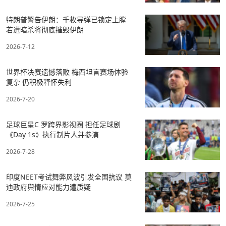
特朗普警告伊朗：千枚导弹已锁定上膛
若遭暗杀将彻底摧毁伊朗
2026-7-12
世界杯决赛遗憾落败 梅西坦言赛场体验
复杂 仍积极释怀失利
2026-7-20
足球巨星C 罗跨界影视圈 担任足球剧
《Day 1s》执行制片人并参演
2026-7-28
印度NEET考试舞弊风波引发全国抗议 莫
迪政府舆情应对能力遭质疑
2026-7-25