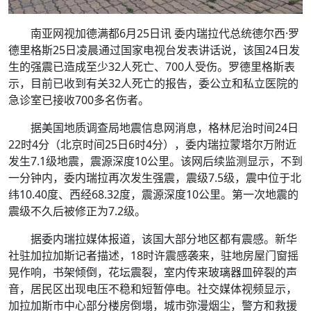
南亚网视加德满都6月25日讯 委内瑞拉代总统德尔西·罗
德里格斯25日凌晨通过国家电视台发表讲话说，该国24日发
生的强震已造成至少32人死亡、700人受伤。罗德里格斯表
示，目前已收到有关32人死亡的报告，委公立和私立医院的
急诊室已接收700多名伤者。
据美国地质调查局地震信息网消息，格林尼治时间24日
22时4分（北京时间25日6时4分），委内瑞拉蒙塔尔万附近
发生7.1级地震，震源深度10公里。该网后续监测显示，不到
一分钟内，委内瑞拉再次发生强震，震级7.5级，震中位于北
纬10.40度、西经68.32度，震源深度10公里。第一次地震的
震级不久后被修正为7.2级。
据委内瑞拉媒体报道，该国大部分地区都有震感。新华
社驻加拉加斯记者描述，18时许震感袭来，驻地房屋门窗摇
晃作响，书架倾倒，花坛震裂，室内传来玻璃器皿碎裂的声
音，居民区出现电压不稳和短暂停电。社交媒体视频显示，
加拉加斯市中心部分楼房倒塌，城市弥漫烟尘，警方和救援