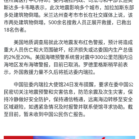
往所属医疗中心待命。委内瑞拉内政、司法与和平部长迪奥
斯达多·卡韦略表示，此次地震影响多个城市，加拉加斯东部
多处建筑物倒塌。米兰达州查考市市长在社交媒体上说，该
市两处建筑物倒塌，500余名搜救人员正展开救援，已救出
18名伤者。
美国地质调查局就此次地震发布红色警报，预计将造成
重大人员伤亡和大范围破坏，经济损失或达委国内生产总值
的2%至20%。美国海啸预警系统曾对震中300公里范围内沿
海地区发布海啸警报，目前已取消。罗德里格斯稍早前表
示，外国救援力量不久后将抵达委内瑞拉。
中国驻委内瑞拉大使馆24日发布提醒，要求在委中国公
民密切关注地震预警和灾害信息，防范余震及次生灾害，保
持冷静做好安全防护，保持通信畅通，远离海边转移至安全
区域避险，如遇紧急情况及时报警并联系使馆寻求协助。截
至目前，暂未收到中国公民伤亡报告。