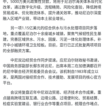
中，5000万美元政策性贷款，将用于尼泊尔海关体系现代化
改革，通过数字化升级、流程精简、风险化查验，降低跨境
贸易成本、优化物流体系、提升通关效率，推动尼泊尔深度
融入区域产业链，带动本土就业增长。
另一项1.15亿美元的综合供水与污水处理项目同步落
地，重点覆盖尼泊尔十余座城乡城镇，聚焦气候韧性民生基
建，完善区域供水、污水、固废、污泥一体化处理体系，补
齐中小城镇环境卫生短板。目前，亚行已正式批复两项项目
的全部融资方案。
中尼双边经贸合作同步提速。应尼泊尔财政秘书邀请，
中国商务部副部长鄢东将访尼，出席本周二在加德满都召开
的尼中联合经济贸易委员会会议。该机制自1983年成立以
来，是两国对接经贸合作、技术援助、发展项目的核心官方
平台。
会议将复盘近年中尼双边贸易、经济技术合作成果，重
点磋商跨境互联互通、边境公路、过境便利化、贸易结算、
检疫实验室建设、银行业合作等重点项目，梳理合作堵点、