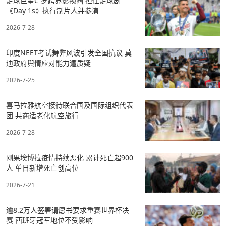
足球巨星C 罗跨界影视圈 担任足球剧
《Day 1s》执行制片人并参演
2026-7-28
印度NEET考试舞弊风波引发全国抗议 莫
迪政府舆情应对能力遭质疑
2026-7-25
喜马拉雅航空接待联合国及国际组织代表
团 共商适老化航空旅行
2026-7-28
刚果埃博拉疫情持续恶化 累计死亡超900
人 单日新增死亡创高位
2026-7-21
逾8.2万人签署请愿书要求重赛世界杯决
赛 西班牙冠军地位不受影响