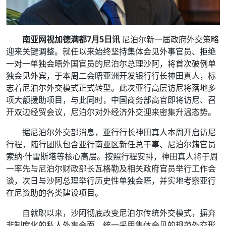
南亚网视加德满都7月5日讯
尼泊尔新一届政府外交策略
迎来关键调整。就任以来始终坚持集体会见外事官员、拒绝
一对一单独会晤外国官员的尼泊尔总理沙阿，将首次破例单
独会见外宾，于本周二会晤亚洲开发银行行长神田真人，标
志着尼泊尔外交模式正式转型。此次亚行高层访尼将落地多
项大额援助项目，与此同时，中国商务部高官即将访尼、召
开双边经贸会议，尼泊尔对外经济外交迎来密集升温态势。
据尼泊尔外交部消息，亚行行长神田真人本周开启访尼
行程，随行团队包含亚行南亚区新任总干事、尼泊尔籍官员
索纳·什雷斯塔等核心高层。按照行程安排，神田真人将于周
一率先与尼泊尔财政部长瓦格勒及相关政府官员举行工作会
谈，次日与沙阿总理举行历史性单独会晤，并实地考察亚行
在尼资助的各类建设项目。
自就职以来，沙阿彻底改变尼泊尔传统外交模式，摒弃
非制度化的私人外事会面，统一采用集体会见的规范外交形