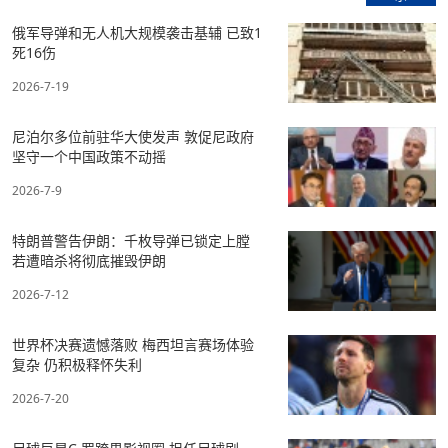
俄军导弹和无人机大规模袭击基辅 已致1
死16伤
2026-7-19
尼泊尔多位前驻华大使发声 敦促尼政府
坚守一个中国政策不动摇
2026-7-9
特朗普警告伊朗：千枚导弹已锁定上膛
若遭暗杀将彻底摧毁伊朗
2026-7-12
世界杯决赛遗憾落败 梅西坦言赛场体验
复杂 仍积极释怀失利
2026-7-20