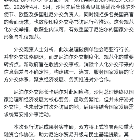
式。2026年4月、5月，沙阿先后集体会见加德满都全体驻外
使节、欧盟及多国驻尼外交负责人，同时婉拒多名美国高官
的会面请求，也致使印度外交秘书访尼行程推迟。这套规范
化外交举措，收获业内认可，有效重塑了尼泊尔的国家外交
形象与礼仪规范。
外交观察人士分析，此次总理破例单独会晤亚行行长，
并非外交策略倒退，而是尼泊尔外交制度化、规范化的重要
转折点。新政府旨在收拢外交事权，消除个人化外交带来的
信息偏差与不确定性，构建统一、连贯、服务国家发展的官
方外交体系，聚焦经济发展、务实推进对外合作。
尼泊尔外交部长卡纳尔对此回应称，沙阿总理始终以国
家治理和经济发展为核心要务，虽政务繁忙，但并未停滞对
外交往，也未敲定首次外访目的地，后续将结合国家发展需
求统筹安排外事活动。
本次亚行访尼成果务实丰硕，双方将正式签署两项重大
融资合作协议，助力尼泊尔贸易升级与民生基建提质。其