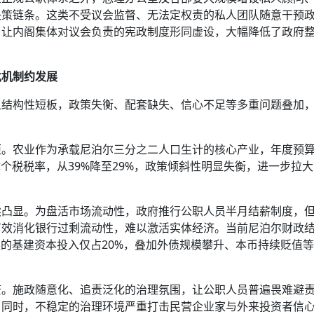
决策链条。这类不受议会监督、无法定权责的私人团队随意干预
，让内阁集体对议会负责的宪政制度形同虚设，大幅降低了政府
危机制约发展
显结构性短板，政策失衡、配套缺失、信心不足等多重问题叠加
距。农业作为承载尼泊尔三分之二人口生计的核心产业，年度预
个税税率，从39%降至29%，政策倾斜性明显失衡，进一步拉
续凸显。为盘活市场流动性，政府推行公职人员半月结薪制度，
有效消化银行过剩流动性，难以激活实体经济。当前尼泊尔财政
展的基建资本投入仅占20%，叠加外债规模攀升、本币持续贬值
茫。施政随意化、追责泛化的治理氛围，让公职人员普遍畏难避
。同时，不稳定的治理环境严重打击民营企业家与外来投资者信