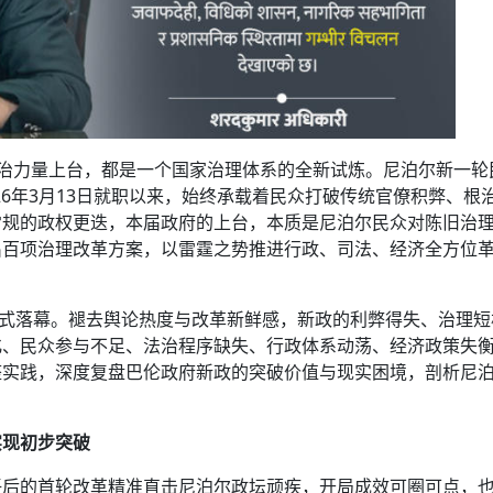
治力量上台，都是一个国家治理体系的全新试炼。尼泊尔新一轮
26年3月13日就职以来，始终承载着民众打破传统官僚积弊、根
常规的政权更迭，本届政府的上台，本质是尼泊尔民众对陈旧治
出百项治理改革方案，以雷霆之势推进行政、司法、经济全方位
正式落幕。褪去舆论热度与改革新鲜感，新政的利弊得失、治理短
化、民众参与不足、法治程序缺失、行政体系动荡、经济政策失
整实践，深度复盘巴伦政府新政的突破价值与现实困境，剖析尼
实现初步突破
任后的首轮改革精准直击尼泊尔政坛顽疾，开局成效可圈可点，