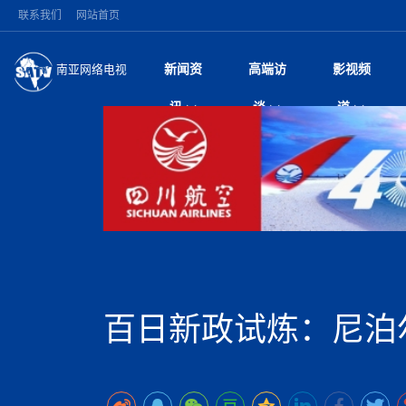
联系我们
网站首页
新闻资
高端访
影视频
南亚网络电视
今日头条
名人访谈
加德满都新版交通总
微电
“
讯
谈
道
马 快速通道军地协
风
国际新闻
全球人物
美方暂缓对伊军事打
电视
从
议即可取消开战计
局
深耕中尼友谊 西藏
视
中国新闻
创业故事
（长江十年行）金
电影
车
缔结引领边境合作
神与长江文化交融
巫
印度马哈拉施特拉邦
日
中
经济新闻
凡人故事
消费火爆出口疲软 
纪录
她
律
突发：西藏林芝市墨
中
困境亟待破局
好评中国丨向实向
扎
10千米
美国促成加沙历史性
环球观察
尼泊尔取消国际藏学
宣传
始
除武装 以色列将逐
专
中
中国政策
尼电动新车市占率全
时政微观察丨以侨
深
尼泊尔国民议会审议
中
一带一路
2026“一带一路”年
微直
地近八成市场
倒
中
拟提高至10万美元
国际足联：对阿根
“稳”等
巴基斯坦西南部煤矿
为展开调查
持刀闯馆案进入公诉
中
南亚网评
南亚网评｜多重考验
微短
PPA审批持续停滞 
查整改
尼
苹果公司首次暗示新版
泊
百日新政试炼：尼泊
共识推进善治
东西问｜强晓云：“
水电投资承压
被俘尼泊尔青年讲述
推
为额外算力买单
日本熊本突发强震致
丝路故事
世界从中国两会探
影视资
高质量合作的“黄金
也不愿归国
面停运
青海海南州兴海县接连
南亚网评：邻国外交
尼泊尔政府推出“真
县7个乡镇设施受损
专
图说南亚
2026年尼泊尔世
源在于国家能力赤
接单啦！“世界超市”
75年沧桑蝶变，西
一位百万卢比得主
美军称已完成最新
尔
情合影
意义？
全球华人
全国侨务工作会议在
执政百日舆情多发 
阿富汗尼姆鲁兹“丝
尼泊尔总理巴伦德拉
尼泊尔巴伦政府将分