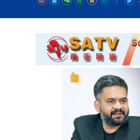
时代侨务工作指明
2026世界人工智能
政、坚守法治善治
域交通与经济
中文日益受各国重视 
会议 着力提振投资
放平衡外交积极信
社会新闻
化解局部紧张局势 
呼吁社会和谐团结
“水立方杯”中文歌
南亚网视丨中资企业
南亚网评丨纵容分裂
天山驼队3000公里
一株菌草跨越山海—
财经·三里河
低空安全司亮相，为
共鸣 展现文化认同
赛精彩摄影集锦（
则才是尼国长久正
关上演古今对话
丝路”实践
尼泊尔24小时连发4
体滑坡为主要灾害
在韩留学人员传承“
神舟二十三号乘组
新政百日观察：尼
丝绸之路：从驼铃再
一张圆桌映照中国
办
高效变革与程序争
的连接与当下的实
尼泊尔互动儿童剧《
加德满都春日盛景
平陆运河重塑广西
彩启迪多元视角
华夏英烈永铭心: 
动 缅怀海外烈士
低空安全司亮相 万
尼泊尔孙萨里县爆发
紧张 当地延长宵禁
泰国清迈成立“华人
港交所上市热潮彰
医护人员遇袭引发全
非紧急医疗服务