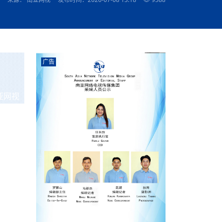
农村的发现
赞讲话（实况）
深化合作
尔代表处）
南亚网视SATV丨《米拉看中国》 第八集：广场舞
8000米之上：一位夏尔巴高山摄影师镜头中的人
赛海外预选赛尼
传承与文明共生 第六章 古道遗
南亚网视《SATV新闻会客厅》专访尼泊尔旅游局
南亚网视 SATV | 遇见环县
从教师到厨师：吉塔在加德满都推广缅甸味道
孟加拉国人被骗赴俄：合法移民沦为俄乌战场“消
选手
“无名英雄”
看世界
南亚网视 SATV |莫迪政府动作不断，对印控克什
中尼建交70周年
照片
(下)
与山
兄弟点红节：尼泊尔手足情深的神圣庆典
局长Mani Raj Lamichhane
尼泊尔赛区选拔
生今日出征大运会：在尼华侨捐
品”
马尔代夫杜拉杜环礁米德岛30吨制冰厂及50吨储
甘肃：探访祁连山——高台马营河大峡谷、小泉丹
长王博接受人
2025年米其林钥匙奖揭晓：不丹三家酒店获殊荣
米尔加强控制，或最终导致印度分裂
台湾乐手牵手大陆剧团 两岸戏腔共鸣
专访喜马拉雅航空总裁周恩永：云端
南亚网视丨百年华诞：绒花（侯艳琪大使）
跨国界的公益
冰设施正式启用
南亚网视 SATV | 环州故城之沙场风云
尼泊尔“疯狂蜂蜜” ：大自然馈赠的野生灵丹妙药
霞
中文志愿者服务博卡拉中尼友谊龙舟赛
军巴希姆：“亚运会就像是奥运
闻综述》
香港卫视南亚网视《一周新闻综述》2023第23期
中尼建交七十周年南亚网
新丝路
南亚网视丨《米拉看中国》第二集 走进中国 认识
从攀登世界之巅到组织巅峰探险：强·达瓦·夏尔巴
乌鸦节：崇敬阎罗使者的传统与象征意义
实施
域天妃：尺尊公主传奇》 第七
南亚网视《SATV新闻会客厅》专访尼泊尔国际电
不丹公务员人工智能技能缺口凸显 亟需开展针对
（总第039期）
视赴青海玉树系列活动报
南亚网视｜成锡忠看世界 俄乌战争会打多久？美
中国
尼泊尔中资企业协会举办第二届“华为杯”篮球赛
与“七峰探险”的传奇
南亚网视丨百年华诞：歌唱祖国（合唱，尼泊尔博
传承与文明共生 第五章 村落藏
影节入围中国影片《巴彦查干》导演复强先生
通讯：尼泊尔费瓦湖上的龙舟赛
年最大洪峰考
性培训
乐部
CCTV-4央视海外观众俱乐部向全球华侨华人拜年
道专题
前高官已经定性，美国想实现三个战略目标
（实况3）
喜马拉雅航空开通拉萨——博克拉航
卡拉华侨人华人协会）
的公益暖流
提哈尔节（灯节）：灯火辉煌与手足情深的节日
了！
香港卫视南亚网视《一周新闻综述》2023第22期
中丝路”再添通道
南亚网视丨《米拉看中国》笫三集：浓情中国 趣
普通市民写给“巴特巴特尼”董事长明·巴杜·古隆的
广告
赛出国际友谊 中国四川龙舟队包揽首届“中尼友谊
直播
俄乌軍事冲突
南亚网视SATV丨基辅多地爆炸：激
（总第038期）
南亚网视｜成锡忠看世界 我的联合国维和行动经
味人生
尼泊尔中资企业协会举办第二届“华为杯”篮球赛
信：您必将再次崛起，而且更加强大
南亚网视丨百年华诞：亲爱的中国我爱你（佳境，
龙舟赛”全部冠军
CCTV-4尼泊尔加德满都观众俱乐部祝全球华侨华
历-经历冲突和政变，确保中国维和人员安全
（实况2）
尼泊尔总理专机出访中国，喜马拉
尼泊尔华侨华人协会推荐）
展示
《欢迎来加德满都过大年》参赛视频 探索秘境尼
成锡忠看世界
南亚网视｜成锡忠看世界 我亲历的
人新年快乐、龙年大吉！
俄乌軍事冲突专题/南亚网视国际丨
香港卫视南亚网视《一周新闻综述》2023第21期
南亚网视丨《米拉看中国》 第四集：大美中国 山
辛哈杜巴宫的故事：从烈焰到重生
中国四川龙舟队包揽首届“中尼友谊龙舟赛”双冠
泊尔
事件一：孟加拉前总统被军人暗杀
署：过去10天超150万乌克兰难民
（总第037期）
亚网视
南亚网视｜成锡忠看世界 佩洛西行程未包含台
河娇娆（上）
尼泊尔中资企业协会举办第二届“华为杯”篮球赛
喜马拉雅航空荣获国际IOSA认证
媒体峰会
第三届中尼媒体峰会：新中国成立75周年恭贺视
走访慰问在尼联谊企业
南亚网视SATV丨“走访在尼联谊企业
CCTV-4主持人2024新年祝词
湾，两大细节显示，她内心并未彻底放弃访台
（实况1）
频
锟铧农业在尼打造中国式高科技示
《欢迎来加德满都过大年》参赛视频 欢迎到加德
南亚网视｜成锡忠看世界 从安倍晋
俄媒：俄军已掌控乌制空权 俄乌代
香港卫视南亚网视《一周新闻综述》2023第20期
春恭贺片
同庆新岁·共享未来——2026新年祝福视频合辑
2022北京冬奥会
好消息！由南亚网视拍摄制作的尼
满都过春节宣传片
看暗杀工具的演变，枪支最流行却
地
（总第036期）
2024年央视春晚宣传片
南亚网视｜成锡忠看世界 佩洛西今晚抵台？美航
贺北京冬奥视频被中国外交部采用
第三届中尼媒体峰会：我爱你中国
南亚网视SATV丨“走访在尼联谊企业
母快速向台海集结，解放军得用实际行动反制
直播
丝合酒店宝石湖宾馆
南亚网视 SATV | 侯艳琪大使出席
尼泊尔华侨华人协会新年恭贺视频
哥拿巴迪砖业有限公司销售量创新
视频：加德满都大学孔子学院举办龙年春节庆祝活
南亚网视｜成锡忠看世界 斯里兰卡
停火撤军问题暂未谈拢，俄乌一致
香港卫视南亚网视《一周新闻综述》2023第19期
《2023中央广播电视总台春节联欢晚会》01（央
国援尼医疗队颁发感谢状仪式
尼泊尔滑雪健儿备战2022北京冬奥
动
第三届中尼媒体峰会：尼泊尔学生合唱“我爱你中
打算继续向中印寻求信贷支持，中
（总第035期）
视授权南亚网视直播）
回放
【直播回放-10】CEAN“比亚迪杯”篮球赛闭幕式
中共百年华诞
专家：中国共产党百年历程中与侨
国”
尼泊尔中国文化中心新年恭贺视频
南亚网视SATV丨“走访在尼联谊企业
俄媒：俄军已掌控乌制空权 俄乌代
南亚网视 SATV | 中国作家雪漠尼
第十三批援尼医疗队 传承中国医疗精
尼泊尔滑雪健儿备战2022北京冬奥
《欢迎来加德满都过大年》短视频参赛作品展播
南亚网视｜成锡忠看世界 巴基斯坦
地
小说精选》新书发布暨座谈交流会
医疗骨干
001号
第三届中尼媒体峰会：祖国颂——庆祝新中国成立
尼泊尔加德满都大学孔子学院新年恭贺视频
频发，如何破局？中方应助巴方提
【直播回放-11】CEAN“比亚迪杯”篮球赛闭幕式
中国共产党百年华诞的世界期待
75周年
闪光时间｜冬奥燃起冰雪热
“狮”书共舞，未来可期——尼文版
南亚网视SATV丨“走访在尼联谊企业
新希望尼泊尔农业经济有限公司新年恭贺视频
南亚网视｜成锡忠看世界 俄乌冲突
【直播回放-7】CEAN“比亚迪杯”篮球赛 冠亚军决
南亚网络电视丨尼泊尔华侨华人协
选》在尼泊尔捐赠活动
深耕尼泊尔市场为尼民众致富带来“新
第三届中尼媒体峰会：歌曲《天佑中华》
国一邻邦濒临崩溃，幕后推手浮出
北京2022年冬奥会和冬残奥会安全
赛（安徽开源队VS中国电建队）
共产党建党100周年王冰洁独唱《
次会议召集加强场馆安保团队建设
南亚网视 SATV |丝合酒店宝石湖
南亚网视SATV丨“走访在尼联谊企业
交通安全隐患