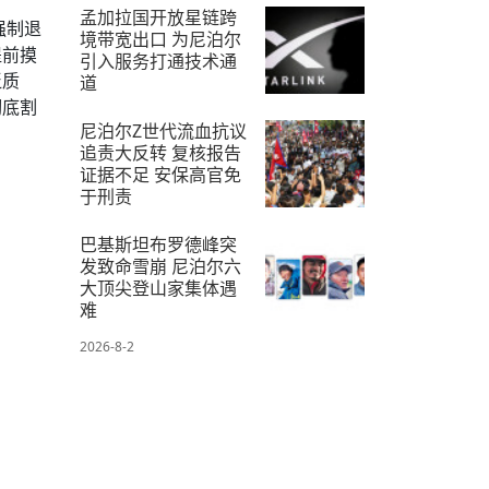
2026-7-12
孟加拉国开放星链跨
强制退
境带宽出口 为尼泊尔
提前摸
引入服务打通技术通
泛质
道
彻底割
2026-7-10
尼泊尔Z世代流血抗议
追责大反转 复核报告
证据不足 安保高官免
于刑责
2026-7-20
巴基斯坦布罗德峰突
发致命雪崩 尼泊尔六
大顶尖登山家集体遇
难
2026-8-2