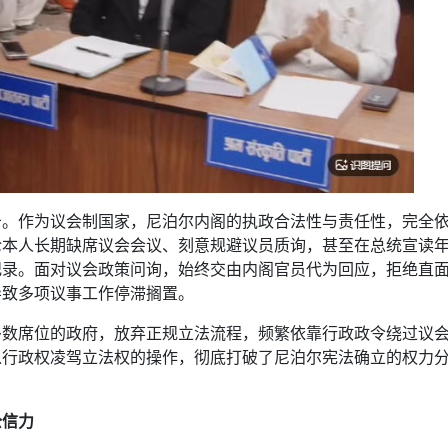
击。作为议会制国家，尼泊尔内阁的执政合法性与责任性，完全
伦本人长期缺席议会会议、刻意规避议员质询，甚至在总统宣读
纪录。面对议会政策问询，始终交由内阁官员代为回应，拒绝直
导致多项议事工作停滞搁置。
多数席位的政府，放弃正规立法流程，频繁依靠行政政令绕过议
以行政权凌驾立法权的操作，彻底打破了尼泊尔宪法确立的权力
公信力