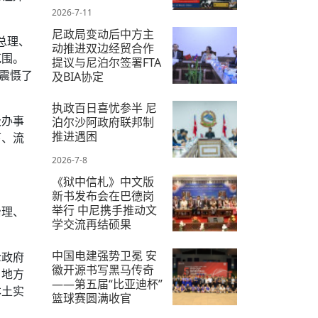
2026-7-11
尼政局变动后中方主
总理、
动推进双边经贸合作
范围。
提议与尼泊尔签署FTA
震慑了
及BIA协定
2026-7-9
执政百日喜忧参半 尼
级办事
泊尔沙阿政府联邦制
推进遇困
下、流
2026-7-8
《狱中信札》中文版
新书发布会在巴德岗
举行 中尼携手推动文
治理、
学交流再结硕果
2026-7-18
中国电建强势卫冕 安
伦政府
徽开源书写黑马传奇
、地方
——第五届“比亚迪杯”
本土实
篮球赛圆满收官