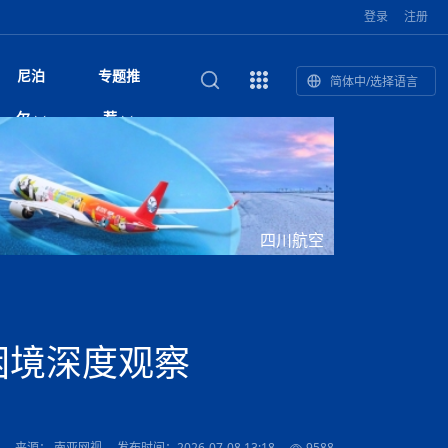
登录
注册
尼泊
专题推
简体中/选择语言
馆发布安全防
复盘：尼印关系转折如何间接影
综合
印度“蟑螂运动”升级：万名学生无视禁令游行 警方
尼泊尔头条
视频| 中国驻尼泊尔使馆举办招待会 隆重庆祝中
首届中尼媒体峰会
尼泊尔加德满都加强控烟措施 保障公众健康和无
“首届中尼媒体峰会”系列报道六：
尔
荐
境局势
催泪瓦斯驱散致180人受伤
国人民解放军建军99周年
烟消费环境
助农致富
国文化中心成
军西班牙队颁奖
泊尔
华为尼泊尔公司举办2026 科技前沿：媒体对话 助
综合新闻
视频| 南亚网视航拍加德满都：蓝花楹怒放的城市
2023年中尼投资与经贸论
尼泊尔拉利特普尔市 客车撞上高架桥致1死19伤
中尼投资与经贸论坛举办：总理普
的第二故乡
力尼泊尔数字化转型
坛
吉祥灯揭幕
主席班达里
香”约：一座城与一枚香包双向
美国男子涉嫌非法越境进入尼泊尔 在印尼边境被
视频| “锦绣天府·安逸四川”文旅交流座谈会在尼泊
尼泊尔油罐车为避让野鹿侧翻起火 消防一小时成
“首届中尼媒体峰会”系列报道四：凝
赋能ICT发
家亲》摄制组志愿者演员招聘启
奇谈
巴基斯坦卡拉奇购物中心发生重大火灾 已致至少
旅游头条
晓谈天下丨美国人类学者马立安：深圳精神就是
世界第12高峰布洛阿特峰突发雪崩 知名登山家普
奖项出炉！罗德里斩获金球奖 西
捕
尔加德满都成功举办
视频| 加德满都东出口大升级! 苏雅尔维纳亚克至
功控制火势
尼泊尔医学教育委员会领导层空缺致入学考试停滞
进中尼友好
1人死亡
“闯”
中尼友谊龙舟赛
尔萨带队团队失联
国文化中心成
荣誉
尼泊尔巴克塔普尔 新年迎来旅游高峰
杜利凯尔六车道高速加速建设中
约6万考生面临不确定性
尔
路”合作与创
域天妃：尺尊公主传奇》 第七
游眼
孟加拉前总理卡莉达·齐亚因病情“非常危急”入院治
徒步旅行
走进蓝毗尼：探寻佛陀诞生地的和平与宁静
尼泊尔春季徒步热升温 官方呼吁加强环保与安全
雪域，两度西行赴拉萨
印度下调汽油、柴油及航空煤油出口关税 新税率6
视频|湖北十堰绿松石文化展西安举办：一石牵秦
尼泊尔本财年发力稳就业 计划创造十万岗位 重拳
“首届中尼媒体峰会”系列报道五：尼
四川航空
传承与文明共生 第九章 金顶凝
疗
成都大运会
意识
费发布启事（面
正式实施“世代禁烟令”
开普省安全部队与巴塔恐怖分子冲突升级，造成民
南亚网络电视丨特朗普称如果选举人团投票给拜
高院裁决倒逼产业转型 奇特旺大象骑游存废引争
默默无闻”到全球竞争者
月1日起生效
尼泊尔经济运行简报，金融承压与发展调整并行
楚 青绿赴长安
视频| 朱红漫天：尼泊尔新年最“红”的节日
整治海外务工诈骗
尼泊尔外交部首办“知识论坛” 推动学术研究与外交
带一路”
院选举答记者
赛尼泊尔赛区预
原创
斯里兰卡监狱爆发帮派大乱斗 已致25死百余人受
上榜酒店
尼泊尔迎来正宗中国味：福盛中餐厅盛大开业
加德满都旅馆：泰美尔区的传奇与地标
众大规模逃离家园
登，他将离开白宫
视频| 千年雨神巡游：尼泊尔拉托·马钦德拉纳特
议 伦理保护与地方民生两难博弈
展览在尼泊尔
决策深度融合
行：故土羁绊与青年外流困境交
伤 军方紧急入驻维稳
杭州亚运会
纪实
孟加拉国土豆供过于求，价格跌破每公斤20塔卡
节的信仰与狂欢
木斯塘——从外国人的目的地，到如今尼泊尔人的
“致命一击”有多快
最长寿奥运冠军离世
印度多地遭遇极端热浪 新德里气温突破45°C
斯瓦米倡议设立瑜伽部 尼泊尔部长调侃“让腐败分
视频| 英国知名美妆品牌 The Body Shop 在帕坦
视频| 曾经打碟的手 如今签署逮捕令：苏丹·古隆
尼泊尔绝食护士抗议进入第五天 卫生部长回应并
“首届中尼媒体峰会“系列报道三：共
孔院” 短视
国记者看大运：通过体育赛事见
客厅
马尔代夫旅游业势头强劲：入境游客突破180万 中
吃喝玩乐
南亚网视《SATV新闻会客厅》专访喜马拉雅航空
加德满都迎来夜生活新地标：XO俱乐部树立全新
域天妃：尺尊公主传奇》 第七
南亚网视衷心祝愿尼泊尔人民以及全球尼泊尔朋友
旅游热土​
加德满都泰米尔雅乐轩酒店荣获环境管理认证
：趣味竞技燃
巴基斯坦削减LNG进口：取消21船合同并寻求卡
南亚网络电视丨亚洲最穷的国家不丹-拿10元人民
尼泊尔马南县：雪山、圣湖与古寺交织的高原秘境
子去冥想”
Labim Mall 正式开业
的逆袭传奇
承诺继续谈判
尼泊尔警方破获非法国际电话转接案 四人涉嫌网
演绎中尼感人故事
国仍是最大客源国
总裁周恩永：云端架虹桥 翼展新丝路
第二届中尼媒体峰会专题
标杆
安艺青、陈俐
传承与文明共生 第八章 塔基藏
斯里兰卡百年最强飓风致茶园成“荒地” 工人生计受
们德赛节快乐！
纪实
塔尔供气调整
孟加拉辍学率上升令人担忧
币，在不丹能干什么
南亚网视SATV｜探访加德满都文殊菩萨修行地勋
春天吞噬了冬
伤留在“记忆阁楼”
络博彩被捕
文明互鉴 首部直译尼泊尔文版
南京造！
影星维杰“逆袭”登顶！印度一邦政坛迎来大洗牌
尼泊尔肿瘤医
运在欢庆与惜别中落幕
肃环县
不丹举办2025全球和平祈祷节
图说尼泊尔
南亚网视 SATV | 甘肃环县3 3米大锅烹煮66只
山体滑坡地区搜救行动正在进行中
重挫
部（猴庙）感悟朝圣之旅
来尼泊尔徒步为什么购买保险至关重要？
探索奢华：加德满都附近的顶级度假村
尼泊尔持续暴雨致全境交通瘫痪 多条国道关闭 数
尼正式首发
尼泊尔比拉德讷格尔一实习医生坠楼身亡
从雪域高原到尼泊尔：第三届“石榴籽杯”草原足球
【视频】尼泊尔新政府成立以来，都做了些什么？
尼泊尔乡域冲突引舆论乱象 多家媒体社交账号传
“首届中尼媒体峰会”系列报道二：
困境深度观察
羊，你想不想来一口？
尼泊尔中国新年系列庆祝
赛（尼泊尔赛
带来激情与欢乐
印度洋稳定成为马澳第二次高级官员会谈首要议题​
南亚网视《SATV新闻会客厅》专访中国著名导演
Alev Kebab Sultanate 尼泊尔第一家土耳其中东
​释迦牟尼佛诞辰2569周年：千年智慧的当代回响
化中尼文旅合
访尼泊尔
巴基斯坦旁遮普省遭严重雾霾侵袭，多城空气质量
安徽凌家滩文化图片展在孟加拉国开幕
南亚网络电视丨为何中丹边境通婚普遍？看了不丹
百游客被困
吃太多烤红薯（不是因为容易
邀请赛6月20日山南启幕，跨国球队共逐绿茵
播煽动性内容遭整治
网传涉宗教国策协议引争议 尼泊尔官方紧急辟
结硕果
华诞
尼泊尔节日
南亚网视丨百年华诞：草原上升起不落的太阳（关
话动
一个无需择日的吉日：走进尼泊尔的Akshaya
谢飞先生
风味餐厅
风自山谷北--中国甘肃摄影家尼泊尔摄影展览
 加都大学苏
域天妃：尺尊公主传奇》 第七
斯里兰卡飓风死亡人数超过200人
达危险水平
姑娘真实生活，难怪想嫁到中国！
南亚网视SATV丨尼泊尔博达纳大佛塔
探索喜马拉雅山：尼泊尔徒步指南系列 - 系列 I
瓦尔纳巴斯博物馆酒店（Varnabas Museum
外开放
一届亚运会”闭幕，未来，何以
不丹帕罗嘎查乡向日葵产量占全国一半 农户盼增
谣：未签署任何正式协定
利宁，中国水电十一工程局上马相迪电站运维项
Tritiya
"抵尼 加都
南亚网视 SATV | 环州故城！环县
传承与文明共生 第七章 寺壁藏
尔乒乓球选手：中国队太强，想
马尔代夫实施“世代烟草禁令” 教育部长称开创全球
视频 | 中华人民共和国成立75周年庆祝活动在多
hotel）今天开业
州参加亚运会
孟加拉国登革热感染病例超1.5万 死亡58人
大型榨油设备
11次登顶珠峰刷新女性纪录！“山地女王”拉克巴·
中国
旅游故事
目）
外国青年“看中国” 巴西圣保罗大学教授-向世界展
第三届中尼媒体峰会
尼泊尔登顶传奇明玛·夏尔巴：从登山者到行业引
赛在加德满都隆
先例
南亚网视 SATV | 加德满都市展开河道垃圾清理活
加德满都“中国美食城”盛大开业 带来地道中餐与超
最美尼泊尔风景图
斯里兰卡铁路系统迎变革：内阁决议招聘女性担任
国举办
—医疗队护航
飞航线
夏巴兹总理将派遣巴基斯坦青年赴沙特参与“2030
南亚网络电视丨印军闯下弥天大祸！机枪扫射联合
南亚网络电视丨中国版的“马尔代夫”，海水清澈风
夏尔巴：荣光背后是半生漂泊与坚韧重生
23名登山者成功登顶乔戈里峰
示不一样的中国
领者 珠峰登山经济重回本土掌控
【相约帕坦杜巴广场】卡蒂克舞节：尼泊尔最古老
动 改善河道生态环境
南亚网视 SATV | 秒懂！环州故城的“由来”
值体验
启中尼文化交流
司机、站长等核心岗位
愿景”项目
国车队，或永久失去入常资格
景如画，宛如画中世界
木斯塘圣塔玛尼酒店被评为“2024最佳新酒店”
破百，印度总理莫迪点赞
不丹赌博与线上诈骗问题严峻 政府加强打击但挑
体育
中尼龙舟赛
视频| 从城市漫步到乡村漫步：外国创作者在中国
喜马拉雅航空
中尼友谊龙舟赛新闻发布会：中国驻尼使馆王欣参
中尼航线迎新契机 喜马拉雅航空与
南亚网视丨百年华诞：少年（合唱，中国电建尼泊
的文化舞蹈盛典，延续三百年的信仰与艺术
诊：温情守护
域天妃：尺尊公主传奇》 第七
尔参赛队员武术比赛赢得喝彩
马尔代夫实施“世代禁烟令” 外国游客也需遵守
第 10 届纹身大会4 月 7 日-9 日在加德满都举行
视频：第16届“汉语桥”世界中学生中文比赛 一号
都
战仍存
来源： 南亚网视
发布时间：2026-07-08 13:18
9588