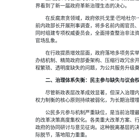
界看到了新一届政府革新治理生态的决心。
在反腐肃贪领域，政府依托戈里·巴哈杜尔
前内政部长开展刑事调查，将多名前内阁官员
同时组建专项权威委员会，全面排查整治非法资
官场乱象。
在行政提质增效层面，政府落地多项务实
办结机制、精简政府部委架构、压缩行政冗余
程繁琐、透明度缺失的问题，为公共服务升级
二、治理体系失衡：民主参与缺失与议会
尽管新政表层改革成效显著，但深入治理
权力制衡的核心原则持续被弱化，为长期治理
公民多元参与机制严重缺位，是当前治理
的改革决策高度集权化。各类重大改革方案、
政府的协同研讨与意见征询。这种脱离基层的
际脱节，落地阻力重重。