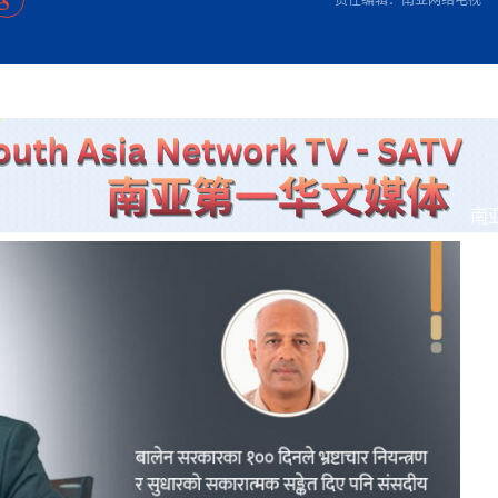
方向
大会开幕
侨胞健康
课程从“试试看”变为“抢着报”
第16届“汉语桥”世界中学生中文比
卷·双脉合流：技艺
者信心
号
投资孟加拉国以帮助它到 2041 年成为发达国家
志愿者：亚运赛场的
尼泊尔赫塔乌达举行大型集会
成锡忠
泊尔赛区比赛在加德满都举行
珍
孟加拉国表示，缅甸必须为罗兴亚人的遣返建立信
中国民族音乐会走进尼泊尔 金钟之星民乐团带来
第十七届“汉语桥” 第四届“汉语秀”
尼泊尔18名大学
耗
《中尼一家亲》微短剧主创首聚 共绘 “一带一路”
南亚网视特别推荐 | 中工国际董事
曲大赛巴西赛区收官：唤起家国
协会第五届“比亚迪杯”篮球比
活动引朝野反思 坚守一中原
“归乡”！今日叩关洛阳，丝路雄
视频：中国援尼医疗队蓝毗尼义诊：
—中国科学家林占熺的“绿色
任和安全
浓郁的中国文化体验(实况3）
赛落幕
款助力相送
友好新篇
沙特阿拉伯与孟加拉国签署合作协议，成立联合商
民网专访
东京奥运会跳高冠
低空经济“起飞”保驾护航
《一周新
一）
道
暖流
“汉语桥”线上团组项目在尼泊尔开始
长篇历史小说《雪
业委员会
会前的奥运会”
2起灾害 致3死21伤 蛇咬、山
卷·双脉合流：技艺
《Jerry on Top》在尼泊尔开拍，父子档首同台引
尼泊尔上马相迪A水电站成功应对今
观众俱
五四”精神主题座谈会在首尔举
确定：朱杨柱、张志远、黎家盈
泊尔沙阿政府激进施政引争议
响到现代文明通道 穿越千年
制造全球新坐标
中国援尼医疗队蓝毗尼义诊：跨国界
巧艺
期待
在一个变暖的世界里，孟加拉国的服装业能“不受
验
议并存
践
气候影响”吗？
视频
甜苹果》加德满都热演 以色
组图：谷地繁花绽放，春意满盈
开放新格局
中国网剧正走向“无时差”触达海外观众
多国使馆携侨界举行清明祭扫活
短视频
亿级产业“管理双翼”就位
南
群体冲突致1死9伤 局势持续
第三届中尼
管控
华侨刘巧儿评剧社”
显香港国际金融中心竞争力
2026新
国抗议 尼泊尔多家医院暂停
视频
直播