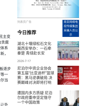
【直播回放-8】CEAN“比亚迪杯”篮球赛 冠亚军决
南亚网络电视丨尼泊尔华侨华人协
走访红狮希望 恰逢企业为员工生日
赛（安徽开源队VS中国电建队）
共产党建党100周年大合唱《我爱
尼泊尔丝合酒店宝石湖宾馆今日开
【直播回放-9】CEAN“比亚迪杯”篮球赛闭幕式
尼泊尔中资企业协会、华侨华人协
泊尔报纸发表建党百年专版
列表页广告
南亚网络电
视传媒集团
采编人员公
今日推荐
示
民主变
治贪腐
湖北十堰绿松石文化
理体系
展西安举办：一石牵
秦楚 青绿赴长安
革新，
2026-7-17
尼泊尔中资企业协会
板逐步
第五届“比亚迪杯”篮球
衡等一
赛：黑马逆袭破局 决
泊尔当
赛巅峰对决即将打响
2026-7-10
遭国内多方质疑 尼泊
尔政府重申坚定恪守
一个中国政策
也让外