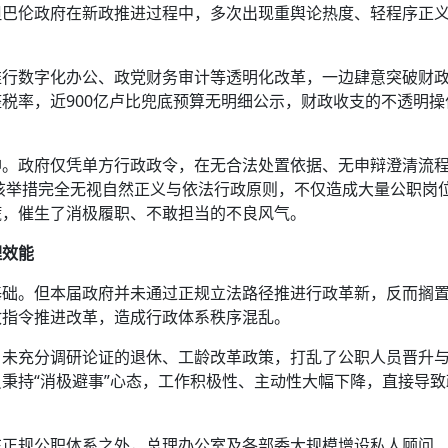
但巴伦政府在新政推进过程中，多次出现重舆论热度、轻程序正
推行数字化办公、政党财务审计等透明化改革，一边肆意突破财
税率，近900亿卢比兜底预算无明细公示，财政收支的不透明操
神。政府仅凭单方行政政令，在无合法处置依据、无申辩澄清流
。该举措完全无视自然正义与依法行政原则，不仅造成大量公职岗
慌，催生了消极履职、不敢担当的不良风气。
理效能
基础。但本届政府并未通过正规立法路径推进行政革新，反而搁
政指令推进改革，造成行政体系秩序混乱。
。未充分调研论证的退休、工龄改革政策，打乱了公职人员晋升
秉持“消极避事”心态，工作积极性、主动性大幅下降，直接导致
在正规公职体系之外，总理办公室及各部委大规模增设私人顾问