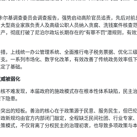
·卡尔基调查委员会调查报告，强势启动高阶官员追责，先后对前
、大型商业家族负责人及高级公职人员纳入贪腐、洗钱案件核查
产，彻底打破了尼泊尔政坛长期存在的“有罪不罚”潜规则，有效
举措，上线统一办公管理系统、全面推行电子税务票据、优化三
开支。一系列市场化、数字化改革，有效改善了传统政务效率低
奠定了基础。
权威被弱化
内核不难发现，本届政府的施政模式存在根本性体系缺陷，民主
埋下隐患。
最突出的短板。善治的核心在于政策源于民意、服务民生，但巴
行政新规均由官方内部闭门敲定，全程缺乏民间社团、行业专家
决策模式，不仅背离了分权民主的治理初衷，也导致多项政策与