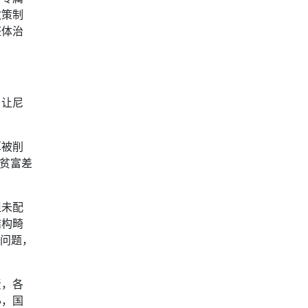
政策制
整体治
，让尼
算被削
大贫富差
但未配
结构畸
等问题，
责，各
心，国