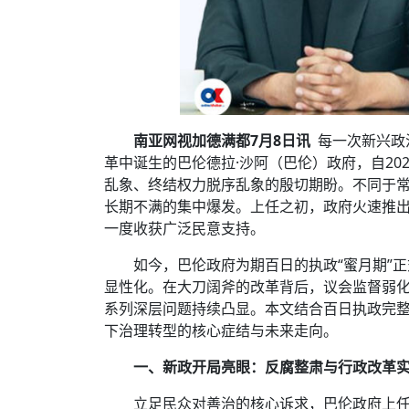
南亚网视加德满都7月8日讯
每一次新兴政
革中诞生的巴伦德拉·沙阿（巴伦）政府，自20
乱象、终结权力脱序乱象的殷切期盼。不同于
长期不满的集中爆发。上任之初，政府火速推
一度收获广泛民意支持。
如今，巴伦政府为期百日的执政“蜜月期”
显性化。在大刀阔斧的改革背后，议会监督弱
系列深层问题持续凸显。本文结合百日执政完
下治理转型的核心症结与未来走向。
一、新政开局亮眼：反腐整肃与行政改革
立足民众对善治的核心诉求，巴伦政府上