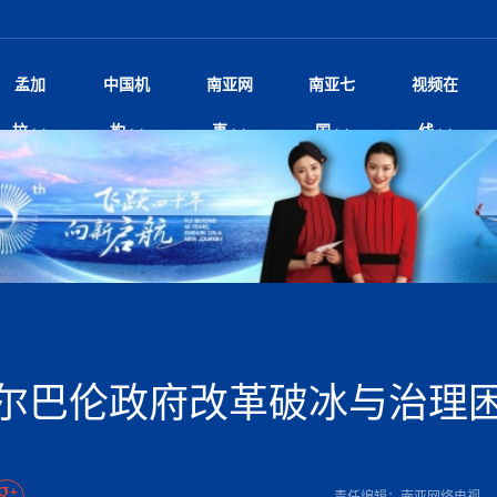
孟加
中国机
南亚网
南亚七
视频在
规待内阁审批 地铁BRT齐上
影
中国电影节”在尼泊尔首都加德满都正式开幕 《大
孟加拉头条
微电影《一缕阳光》
中国驻尼使馆
孟加拉国东南部暴雨引发洪灾滑坡 44人遇难超百
文化﹒艺术
尼泊尔雨季将至灾害风险攀升 中使
印度新闻
喜马拉雅地缘博弈
视频
拉
构
事
国
线
调卡壳
杀》导演兼编剧张琪接受南亚网视专访
万人受困 救援受阻
疫重要提醒
响1962年中印边
击 特朗普：美伊尽快达成协
剧
“拆改”到“经营”：中国城市更新如何在存量中破
华侨华人
22集电视剧《山海情》尼语版 第二十二集
中国文化中心
芒果促进中孟贸易关系
娱乐﹒体育
“我和中国的故事——庆祝尼泊尔中
尼泊尔新闻
特朗普为世界杯冠
新尼
深汕微电影《新生活》
划
？
立十周年”征文系列之一：中国是我
阿里代表团访尼圆满收官 友城
频丨探秘富贵车业掌舵人巫兴贵的非凡之路
孟加拉国暴发数十年来最严重麻疹疫情 死亡儿童
张茂明大使拜会尼泊尔联邦院新任副
甘肃庆阳二十一载“
沙水拍云崖暖：云南推动长征精
院
轮载初心 实干赴征程——探秘富贵车业掌舵人
旅游文化
中资企业协会
乔治亚·马洛尼抱怨孟加拉国出售劳工签证
生活﹒健康
华为深耕尼泊尔二十余年：以人才培养
巴基斯坦新闻
南亚网视《中尼一
开心
开启发展新篇
22集电视剧《山海情》尼语版 第二十一集
超过500人
孟加拉国智库学者访华团一行访问南亚研究所
奔赴
2026世界杯各大
微电影《东方梦》
共生
兴贵的非凡之路
展，共筑数字未来
事
2
一建筑倒塌 已致9人死亡
本搅局南海，日学者警告：日本正图谋南下将菲
“我和中国的故事——庆祝尼泊尔中
班牙包揽三大重磅
尼建交70周年系列报道十三丨南亚网视专访尼
张茂明大使拜会尼泊尔内政部长阿亚
尼泊尔数字经济陷入单向发展
片
的柜台 她的世界
娱乐体育
纪录片丨喜马拉雅情缘系列之北大的奥妮卡
华侨华人协会
巴基斯坦世界最佳保龄球阵容：阿夫里迪
本网原创
香港职业生涯协会访尼：聚焦“一带一
孟加拉国新闻
长篇历史小说《雪
新旅
宾打造成桥头堡
“如果我没有戒酒，我就不可能成为一名作家”
立十周年”征文
脱县发生4.6级地震 震源深度
友好论坛主席高亮先生
22集电视剧《山海情》尼语版 第二十集
孟加拉国宣布2月举行议会选举 为去年政治动荡后
“中国正在帮助孟加拉国实现梦想”（共创繁荣发展
散记丨八载风雪归
微电影《少年突击队》
业故事
卷·双脉合流：技艺
新向优向绿，中国经济一路向前
根异国，仁心不改--专访尼泊尔华侨友好医院创
南亚网视“2026年新年恭贺视频”免
全球首个！马尔代夫
裁军协议 哈马斯同意全面解
首次全国投票
新时代）
中国动画产业，从“
外交部发言人就尼泊尔联邦议会众议
研究会研讨会 重申坚持一个
片
生活健康
定制专属纸巾，助力品牌形象升级｜A.B.C.paper
加大孔子学院
港媒：榴莲成为中国年轻消费者时尚选择
中国驻尼使馆
第25届“汉语桥”世界大学生中文比
斯里兰卡新闻
巧
本网
人夏琛琛
纪录片丨喜马拉雅情缘系列之博克拉的“中江表哥”
孟加拉国世界杯任务开始
向在尼中资机构及企业）
步撤军
访尼人权委员会委员比肯·K·达瓦迪莉莉·塔帕：
北京希望吸引更多孟加拉国游客来中国旅游
铭记历史守望和平｜“我的南京”主题
尼建交70周年系列报道十二丨南亚网视专访尼
22集电视剧《山海情》尼语版 第十九集
问
尼泊尔廓尔喀乡村
微电影《我们的答案》
尼泊尔定制服务
选赛圆满落幕
球第二 中国新能源车垄断当
尼泊尔蓝毗尼首届“国际和平节”活动
为桥，同心筑梦
度复盘国家治理危机：政策脱离民生 粗暴执法
中国文化中心隆重开幕
生死时速！毒蛇完成
航空乘客权利法案 空难赔偿
文化教育协会会长哈利仕博士
孟加拉国调整进口政策，服装制造商预计出口额将
王炯会见孟加拉国北达卡市市长阿提库·伊斯拉姆
织
享年101岁，全球
度候选汉字发布 包括“睦”“联”
播
人物访谈
特大孔子学院
国家电投五凌电力控股的孟加拉国首个综合智慧能
成都大运会
特里布文大学孔子学院作品 荣获 “最・
马尔代夫新闻
（成都大运会）外
新闻会
达卡周六早上空气质量中等
长篇历史小说《雪
逼民众走向极端
国藏族创业者在尼泊尔的咖啡梦想
纪录片丨喜马拉雅情缘系列之尼泊尔“老广”杰克
穆斯塔菲兹在上一场比赛中创保龄球胜利纪录
中铁二局尼泊尔军方公路十标项目部
廷足协在世界杯上的违规违纪行
额外增加50亿美元
孟加拉旅游产业现状
22集电视剧《山海情》尼语版 第十八集
张茂明大使拜会尼泊尔外秘拉伊
源项目开工
频征集活动特等奖
证中国发展奇迹
爆炸致34名矿工死亡
尼泊尔锐达股份有限公司——合成轻钢树脂瓦
“汉语桥”尼泊尔赛区决赛圆满落幕，
卷·双脉合流：技艺
激情 篝火欢歌庆元旦
尼泊尔首届“中国新年”系列庆祝活动
阶段 外交部再次敦促日方彻
柏林中国文化中心举办诗歌诵读会《
英媒：不要把童年创
尼建交70周年系列报道十一丨南亚网视专访尼
奇葩的孟加拉：女性执政，性交易却合法化，工人
千年典籍赋能中尼
“苏超”冠军奖杯，
接踵而至 巴伦政府亟需凝聚
剧
视频新闻
20集微短剧《爱在加德满都》第2集
援尼医疗队
嫦娥六号暴雨中起飞，诠释嫦娥奔月之美！
杭州亚运会
中国援尼医疗队协调捐赠新车 助力
不丹新闻
境外媒体：杭州亚
中国甘
莎摘得桂冠
巧
尼泊尔281个水电项目遇阻 万亿
“Vinnata”品牌开启征程
泊尔新锐政坛女性高塔姆履职百日谈：大刀阔斧
纪录片丨喜马拉雅情缘系列之幸福的“中间人”
谢哈布丁当选孟加拉国新任总统
天》
Siri AI或将收费 重度用户需
尔华人华侨协会 促统会 会长
孟加拉国登革热死亡病例升至283例，专家预警11
每天流汗又流血
卡拉姆·阿里90 岁高龄仍不戴眼镜看报纸
《佛国记》于蓝毗
尔巴伦政府改革破冰与治理
院提升服务能力
中国—中亚精神”如何照亮区域
历史首次！孟加拉帕德玛大桥铁路连接线传来好消
第23届“汉语桥”世界大学生中文比
大运会给成都市民
俄乌战场经历 坦言宁愿返俄
穆萨货运双线开通！响应全球，携手开启新篇章
司法改革 深耕青年政治传承
南航与文旅机构共庆中国旅游日，深
青海省玉树藏族自治州商务考察团到
多人受伤 列车脱轨、交通全
月后仍处高风险期
冬天，真不建议你
寻发展确定性
讯
图说孟加拉
续集热潮席卷尼泊尔影坛：是故事延续还是单纯逐
中国在尼企业
专访：世界贸易组织官员关注孟加拉国脱离最不发
拉萨⇌加德满都直飞航班每周一班
百年
时代”？
20集微短剧《爱在加德满都》第1集
息
南亚网视祝大家新年快乐：砥砺前行，再创辉煌！
区）决赛圆满落幕
第24届“汉语桥”尼泊尔赛区决赛收官
长篇历史小说《雪
孟加拉国第一座现代化大型污水处理厂竣工 中
作
发生5.7级、5.8级地震 全
纪录片丨喜马拉雅情缘系列之弄堂里的尼泊尔餐厅
12月28日孟加拉国首条轻轨正式开通
斯里兰卡中国文化中心图书馆正式对
胖）
潮评丨“史上最好的
利？
达国家平稳过渡
反复陷入僵局 尼泊尔困局根
援尼医疗队首批中医设备及"侨胞药箱
庆山夺冠
卷·双脉合流：技艺
成都大运会｜尼泊
实账单百万富翁计划” 每日诞生
南亚网视新闻会客厅片头
方：“一带一路”倡议造福伙伴国又一例证
 暂无人员伤亡
访丨塞中经贸合作迈向产业链深度融合——访塞
尼泊尔武术运动员今日启程赴中国湖
“心向远方”？
界小姐冠军出炉 新晋佳丽同台温
米拉看
字
义乌“焕新”开市
诊疗中心服务能力温情双升级
藏发展之路为何具有世界借鉴
孟加拉国的能源计划因燃料危机而面临天然气困境
视频：尼泊尔层峦叠嶂的朱加尔雪山
第22届“汉语桥”世界大学生中文比
巧
看大熊猫
一轮对伊朗的打击行动
维亚工商会主席查代日
绿茵驰骋展英姿 白衣守护践仁心—
赛前强化训练和交流学习
喜马拉雅航空开通拉萨-加德满都直
重举行
加大孔院举办“儒韵华彩”文化周 开
异域味蕾碰撞 瞬间穿越故乡——汉源餐厅
尼泊尔纪录片《从零到8848》亚特兰大首映 聚焦
“中国正在帮助孟加拉国实现梦想”
孟加拉国反对派不参加下届大选
中尼友谊足球赛
印度代表队奖牌数
京召开 习近平重要指示为新
娱乐
尼泊尔各界呼吁理性看待施
绸之路桥”完工 投入使用提升区
河北第16批援尼医疗队加德满都义
李尚福会见孟加拉国海军参谋长
视频 | 美丽的村庄“多拉乐加特”
新篇章
长篇历史小说《雪
成都大运会：尼泊
·沙阿主持召开资本市场高层
别会见中印两国驻尼大使 释
最短登顶路线与气候议题
喜马拉雅航空正式复航重庆=加德满
责任编辑：南亚网络电视