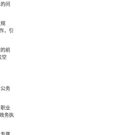
义的问
政规
作，引
程的前
位空
置公务
与职业
政务执
、专属