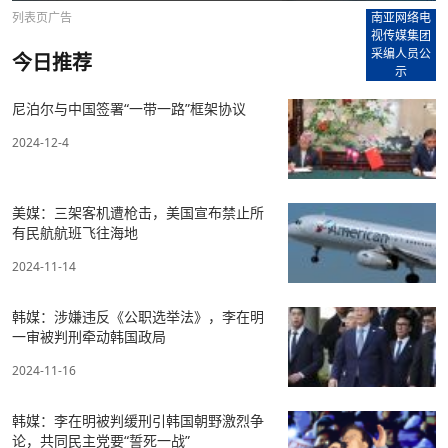
列表页广告
南亚网络电
视传媒集团
采编人员公
今日推荐
示
尼泊尔与中国签署“一带一路”框架协议
2024-12-4
美媒：三架客机遭枪击，美国宣布禁止所
有民航航班飞往海地
2024-11-14
韩媒：涉嫌违反《公职选举法》，李在明
一审被判刑牵动韩国政局
2024-11-16
韩媒：李在明被判缓刑引韩国朝野激烈争
论，共同民主党要“誓死一战”