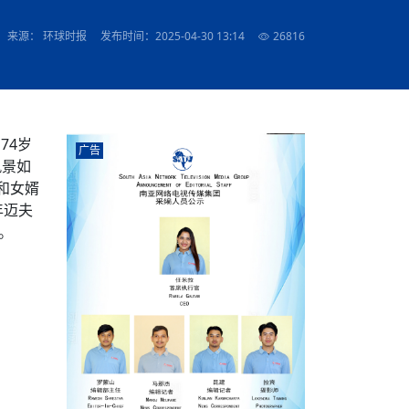
农村的发现
赞讲话（实况）
深化合作
尔代表处）
南亚网视SATV丨《米拉看中国》 第八集：广场舞
8000米之上：一位夏尔巴高山摄影师镜头中的人
赛海外预选赛尼
传承与文明共生 第六章 古道遗
南亚网视《SATV新闻会客厅》专访尼泊尔旅游局
南亚网视 SATV | 遇见环县
从教师到厨师：吉塔在加德满都推广缅甸味道
孟加拉国人被骗赴俄：合法移民沦为俄乌战场“消
选手
“无名英雄”
看世界
南亚网视 SATV |莫迪政府动作不断，对印控克什
中尼建交70周年
照片
(下)
与山
兄弟点红节：尼泊尔手足情深的神圣庆典
局长Mani Raj Lamichhane
尼泊尔赛区选拔
生今日出征大运会：在尼华侨捐
品”
马尔代夫杜拉杜环礁米德岛30吨制冰厂及50吨储
甘肃：探访祁连山——高台马营河大峡谷、小泉丹
长王博接受人
2025年米其林钥匙奖揭晓：不丹三家酒店获殊荣
来源： 环球时报
发布时间：2025-04-30 13:14
26816
米尔加强控制，或最终导致印度分裂
台湾乐手牵手大陆剧团 两岸戏腔共鸣
专访喜马拉雅航空总裁周恩永：云端
南亚网视丨百年华诞：绒花（侯艳琪大使）
跨国界的公益
冰设施正式启用
南亚网视 SATV | 环州故城之沙场风云
尼泊尔“疯狂蜂蜜” ：大自然馈赠的野生灵丹妙药
霞
中文志愿者服务博卡拉中尼友谊龙舟赛
军巴希姆：“亚运会就像是奥运
闻综述》
香港卫视南亚网视《一周新闻综述》2023第23期
中尼建交七十周年南亚网
新丝路
南亚网视丨《米拉看中国》第二集 走进中国 认识
从攀登世界之巅到组织巅峰探险：强·达瓦·夏尔巴
乌鸦节：崇敬阎罗使者的传统与象征意义
实施
域天妃：尺尊公主传奇》 第七
南亚网视《SATV新闻会客厅》专访尼泊尔国际电
不丹公务员人工智能技能缺口凸显 亟需开展针对
（总第039期）
视赴青海玉树系列活动报
南亚网视｜成锡忠看世界 俄乌战争会打多久？美
中国
尼泊尔中资企业协会举办第二届“华为杯”篮球赛
与“七峰探险”的传奇
南亚网视丨百年华诞：歌唱祖国（合唱，尼泊尔博
传承与文明共生 第五章 村落藏
影节入围中国影片《巴彦查干》导演复强先生
通讯：尼泊尔费瓦湖上的龙舟赛
年最大洪峰考
性培训
乐部
CCTV-4央视海外观众俱乐部向全球华侨华人拜年
道专题
前高官已经定性，美国想实现三个战略目标
（实况3）
喜马拉雅航空开通拉萨——博克拉航
卡拉华侨人华人协会）
的公益暖流
提哈尔节（灯节）：灯火辉煌与手足情深的节日
了！
香港卫视南亚网视《一周新闻综述》2023第22期
中丝路”再添通道
南亚网视丨《米拉看中国》笫三集：浓情中国 趣
普通市民写给“巴特巴特尼”董事长明·巴杜·古隆的
赛出国际友谊 中国四川龙舟队包揽首届“中尼友谊
直播
俄乌軍事冲突
南亚网视SATV丨基辅多地爆炸：激
（总第038期）
南亚网视｜成锡忠看世界 我的联合国维和行动经
味人生
尼泊尔中资企业协会举办第二届“华为杯”篮球赛
信：您必将再次崛起，而且更加强大
南亚网视丨百年华诞：亲爱的中国我爱你（佳境，
龙舟赛”全部冠军
CCTV-4尼泊尔加德满都观众俱乐部祝全球华侨华
历-经历冲突和政变，确保中国维和人员安全
（实况2）
尼泊尔总理专机出访中国，喜马拉
74岁
尼泊尔华侨华人协会推荐）
广告
展示
《欢迎来加德满都过大年》参赛视频 探索秘境尼
成锡忠看世界
南亚网视｜成锡忠看世界 我亲历的
人新年快乐、龙年大吉！
俄乌軍事冲突专题/南亚网视国际丨
香港卫视南亚网视《一周新闻综述》2023第21期
南亚网视丨《米拉看中国》 第四集：大美中国 山
辛哈杜巴宫的故事：从烈焰到重生
风景如
中国四川龙舟队包揽首届“中尼友谊龙舟赛”双冠
泊尔
事件一：孟加拉前总统被军人暗杀
署：过去10天超150万乌克兰难民
（总第037期）
南亚网视｜成锡忠看世界 佩洛西行程未包含台
河娇娆（上）
尼泊尔中资企业协会举办第二届“华为杯”篮球赛
喜马拉雅航空荣获国际IOSA认证
和女婿
媒体峰会
第三届中尼媒体峰会：新中国成立75周年恭贺视
走访慰问在尼联谊企业
南亚网视SATV丨“走访在尼联谊企业
CCTV-4主持人2024新年祝词
湾，两大细节显示，她内心并未彻底放弃访台
（实况1）
频
锟铧农业在尼打造中国式高科技示
《欢迎来加德满都过大年》参赛视频 欢迎到加德
南亚网视｜成锡忠看世界 从安倍晋
俄媒：俄军已掌控乌制空权 俄乌代
香港卫视南亚网视《一周新闻综述》2023第20期
年迈夫
春恭贺片
同庆新岁·共享未来——2026新年祝福视频合辑
2022北京冬奥会
好消息！由南亚网视拍摄制作的尼
满都过春节宣传片
看暗杀工具的演变，枪支最流行却
地
（总第036期）
2024年央视春晚宣传片
南亚网视｜成锡忠看世界 佩洛西今晚抵台？美航
。
贺北京冬奥视频被中国外交部采用
第三届中尼媒体峰会：我爱你中国
南亚网视SATV丨“走访在尼联谊企业
母快速向台海集结，解放军得用实际行动反制
直播
丝合酒店宝石湖宾馆
南亚网视 SATV | 侯艳琪大使出席
尼泊尔华侨华人协会新年恭贺视频
哥拿巴迪砖业有限公司销售量创新
视频：加德满都大学孔子学院举办龙年春节庆祝活
南亚网视｜成锡忠看世界 斯里兰卡
停火撤军问题暂未谈拢，俄乌一致
香港卫视南亚网视《一周新闻综述》2023第19期
《2023中央广播电视总台春节联欢晚会》01（央
国援尼医疗队颁发感谢状仪式
尼泊尔滑雪健儿备战2022北京冬奥
动
第三届中尼媒体峰会：尼泊尔学生合唱“我爱你中
打算继续向中印寻求信贷支持，中
（总第035期）
视授权南亚网视直播）
回放
【直播回放-10】CEAN“比亚迪杯”篮球赛闭幕式
中共百年华诞
专家：中国共产党百年历程中与侨
国”
尼泊尔中国文化中心新年恭贺视频
南亚网视SATV丨“走访在尼联谊企业
俄媒：俄军已掌控乌制空权 俄乌代
南亚网视 SATV | 中国作家雪漠尼
第十三批援尼医疗队 传承中国医疗精
尼泊尔滑雪健儿备战2022北京冬奥
《欢迎来加德满都过大年》短视频参赛作品展播
南亚网视｜成锡忠看世界 巴基斯坦
地
小说精选》新书发布暨座谈交流会
医疗骨干
001号
第三届中尼媒体峰会：祖国颂——庆祝新中国成立
尼泊尔加德满都大学孔子学院新年恭贺视频
频发，如何破局？中方应助巴方提
【直播回放-11】CEAN“比亚迪杯”篮球赛闭幕式
中国共产党百年华诞的世界期待
75周年
闪光时间｜冬奥燃起冰雪热
“狮”书共舞，未来可期——尼文版
南亚网视SATV丨“走访在尼联谊企业
新希望尼泊尔农业经济有限公司新年恭贺视频
南亚网视｜成锡忠看世界 俄乌冲突
【直播回放-7】CEAN“比亚迪杯”篮球赛 冠亚军决
南亚网络电视丨尼泊尔华侨华人协
选》在尼泊尔捐赠活动
深耕尼泊尔市场为尼民众致富带来“新
第三届中尼媒体峰会：歌曲《天佑中华》
国一邻邦濒临崩溃，幕后推手浮出
北京2022年冬奥会和冬残奥会安全
赛（安徽开源队VS中国电建队）
共产党建党100周年王冰洁独唱《
次会议召集加强场馆安保团队建设
南亚网视 SATV |丝合酒店宝石湖
南亚网视SATV丨“走访在尼联谊企业
交通安全隐患