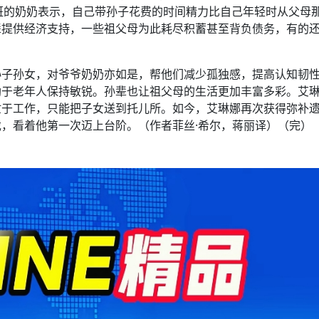
上班的奶奶表示，自己带孙子花费的时间精力比自己年轻时从父母
辈提供经济支持，一些祖父母为此耗尽积蓄甚至背负债务，有的
孙子孙女，对爷爷奶奶亦如是，帮他们减少孤独感，提高认知韧
助于老年人保持敏锐。孙辈也让祖父母的生活更加丰富多彩。艾
忙于工作，只能把子女送到托儿所。如今，艾琳娜再次获得弥补
，看着他第一次迈上台阶。（作者菲丝·希尔，蒋丽译）（完）