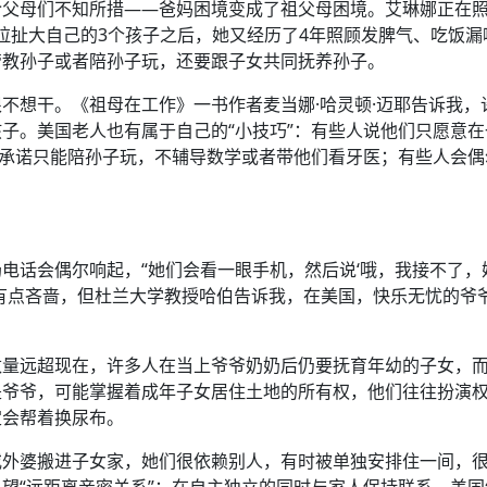
令父母们不知所措——爸妈困境变成了祖父母困境。艾琳娜正在
苦拉扯大自己的3个孩子之后，她又经历了4年照顾发脾气、吃饭漏
管教孙子或者陪孙子玩，还要跟子女共同抚养孙子。
不想干。《祖母在工作》一书作者麦当娜·哈灵顿·迈耶告诉我，
子。美国老人也有属于自己的“小技巧”：有些人说他们只愿意在
人承诺只能陪孙子玩，不辅导数学或者带他们看牙医；有些人会偶
电话会偶尔响起，“她们会看一眼手机，然后说‘哦，我接不了，
可能有点吝啬，但杜兰大学教授哈伯告诉我，在美国，快乐无忧的爷
数量远超现在，许多人在当上爷爷奶奶后仍要抚育年幼的子女，
是爷爷，可能掌握着成年子女居住土地的所有权，他们往往扮演
定会帮着换尿布。
或外婆搬进子女家，她们很依赖别人，有时被单独安排住一间，
望“远距离亲密关系”：在自主独立的同时与家人保持联系。美国