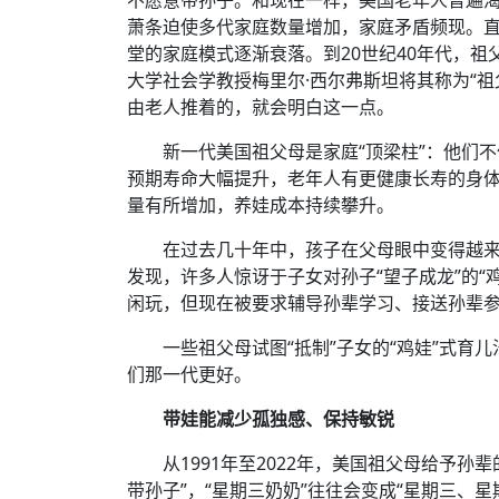
萧条迫使多代家庭数量增加，家庭矛盾频现。
堂的家庭模式逐渐衰落。到20世纪40年代，
大学社会学教授梅里尔·西尔弗斯坦将其称为“
由老人推着的，就会明白这一点。
新一代美国祖父母是家庭“顶梁柱”：他们
预期寿命大幅提升，老年人有更健康长寿的身
量有所增加，养娃成本持续攀升。
在过去几十年中，孩子在父母眼中变得越来
发现，许多人惊讶于子女对孙子“望子成龙”的
闲玩，但现在被要求辅导孙辈学习、接送孙辈
一些祖父母试图“抵制”子女的“鸡娃”式育
们那一代更好。
带娃能减少孤独感、保持敏锐
从1991年至2022年，美国祖父母给予
带孙子”，“星期三奶奶”往往会变成“星期三、