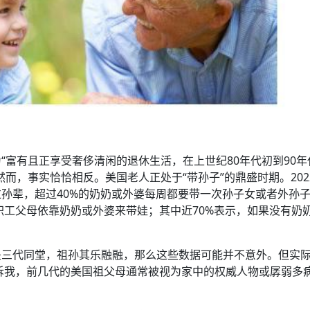
“富有且正享受奢侈清闲的退休生活，在上世纪80年代初到90年
而，事实恰恰相反。美国老人正处于“带孙子”的鼎盛时期。202
孙辈，超过40%的奶奶或外婆每周都要带一次孙子女或者外孙
职工父母依靠奶奶或外婆来带娃；其中近70%表示，如果没有奶
是三代同堂，祖孙其乐融融，那么这些数据可能并不意外。但实
诉我，前几代的美国祖父母通常被视为家中的权威人物或孱弱多