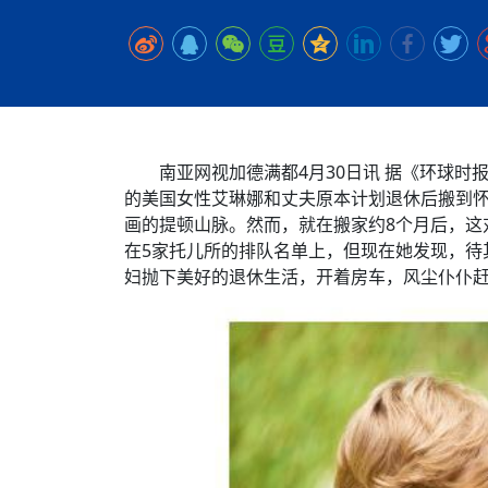
时代侨务工作指明
2026世界人工智能
政、坚守法治善治
域交通与经济
中文日益受各国重视 
会议 着力提振投资
放平衡外交积极信
社会新闻
化解局部紧张局势 
呼吁社会和谐团结
“水立方杯”中文歌
南亚网视丨中资企业
南亚网评丨纵容分裂
天山驼队3000公里
一株菌草跨越山海—
财经·三里河
法治护航民营经济
共鸣 展现文化认同
赛精彩摄影集锦（
则才是尼国长久正
关上演古今对话
丝路”实践
尼泊尔24小时连发4
体滑坡为主要灾害
在韩留学人员传承“
神舟二十三号乘组
新政百日观察：尼
丝绸之路：从驼铃再
低空安全司亮相，为
办
高效变革与程序争
的连接与当下的实
尼泊尔互动儿童剧《
加德满都春日盛景
一张圆桌映照中国
彩启迪多元视角
华夏英烈永铭心: 
南亚网视加德满都4月30日讯 据《环球时
动 缅怀海外烈士
的美国女性艾琳娜和丈夫原本计划退休后搬到
平陆运河重塑广西
尼泊尔孙萨里县爆发
画的提顿山脉。然而，就在搬家约8个月后，这
紧张 当地延长宵禁
泰国清迈成立“华人
低空安全司亮相 万
在5家托儿所的排队名单上，但现在她发现，待
医护人员遇袭引发全
妇抛下美好的退休生活，开着房车，风尘仆仆赶
非紧急医疗服务