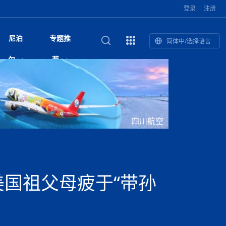
登录
注册
尼泊
专题推
简体中/选择语言
馆发布安全防
复盘：尼印关系转折如何间接影
综合
印度“蟑螂运动”升级：万名学生无视禁令游行 警方
尼泊尔头条
视频| 中国驻尼泊尔使馆举办招待会 隆重庆祝中
首届中尼媒体峰会
尼泊尔内政部长古隆坦言：任职4个月“没能好好工
“首届中尼媒体峰会”系列报道六：
尔
荐
境局势
催泪瓦斯驱散致180人受伤
国人民解放军建军99周年
作”
助农致富
国文化中心成
军西班牙队颁奖
泊尔
华为尼泊尔公司举办2026 科技前沿：媒体对话 助
综合新闻
视频| 南亚网视航拍加德满都：蓝花楹怒放的城市
2023年中尼投资与经贸论
印度陆军总司令将访尼 尼泊尔将授予其荣誉军官
中尼投资与经贸论坛举办：总理普
的第二故乡
力尼泊尔数字化转型
坛
军衔
吉祥灯揭幕
主席班达里
香”约：一座城与一枚香包双向
美国男子涉嫌非法越境进入尼泊尔 在印尼边境被
视频| “锦绣天府·安逸四川”文旅交流座谈会在尼泊
尼泊尔纳税人激励计划首期抽奖揭晓 消费者购物
“首届中尼媒体峰会”系列报道四：凝
赋能ICT发
家亲》摄制组志愿者演员招聘启
奇谈
巴基斯坦卡拉奇购物中心发生重大火灾 已致至少
旅游头条
晓谈天下丨美国人类学者马立安：深圳精神就是
世界第12高峰布洛阿特峰突发雪崩 知名登山家普
奖项出炉！罗德里斩获金球奖 西
捕
尔加德满都成功举办
视频| 加德满都东出口大升级! 苏雅尔维纳亚克至
250卢比喜中100万卢比大奖
进中尼友好
1人死亡
“闯”
中尼友谊龙舟赛
尔萨带队团队失联
国文化中心成
荣誉
尼泊尔巴克塔普尔 新年迎来旅游高峰
杜利凯尔六车道高速加速建设中
尼泊尔拟扩大国家服务团训练范围 8至12年级学生
尔
路”合作与创
域天妃：尺尊公主传奇》 第七
游眼
孟加拉前总理卡莉达·齐亚因病情“非常危急”入院治
徒步旅行
走进蓝毗尼：探寻佛陀诞生地的和平与宁静
尼泊尔春季徒步热升温 官方呼吁加强环保与安全
可自愿参加
雪域，两度西行赴拉萨
印度下调汽油、柴油及航空煤油出口关税 新税率6
视频|湖北十堰绿松石文化展西安举办：一石牵秦
尼泊尔加德满都加强控烟措施 保障公众健康和无
“首届中尼媒体峰会”系列报道五：尼
四川航空
传承与文明共生 第九章 金顶凝
疗
成都大运会
意识
费发布启事（面
正式实施“世代禁烟令”
开普省安全部队与巴塔恐怖分子冲突升级，造成民
南亚网络电视丨特朗普称如果选举人团投票给拜
高院裁决倒逼产业转型 奇特旺大象骑游存废引争
默默无闻”到全球竞争者
月1日起生效
尼泊尔经济运行简报，金融承压与发展调整并行
楚 青绿赴长安
视频| 朱红漫天：尼泊尔新年最“红”的节日
烟消费环境
带一路”
院选举答记者
赛尼泊尔赛区预
原创
斯里兰卡监狱爆发帮派大乱斗 已致25死百余人受
上榜酒店
尼泊尔迎来正宗中国味：福盛中餐厅盛大开业
加德满都旅馆：泰美尔区的传奇与地标
众大规模逃离家园
登，他将离开白宫
视频| 千年雨神巡游：尼泊尔拉托·马钦德拉纳特
议 伦理保护与地方民生两难博弈
展览在尼泊尔
救护车变“运毒车” 尼泊尔科西省大麻走私问题引关
行：故土羁绊与青年外流困境交
伤 军方紧急入驻维稳
杭州亚运会
纪实
孟加拉国土豆供过于求，价格跌破每公斤20塔卡
节的信仰与狂欢
木斯塘——从外国人的目的地，到如今尼泊尔人的
“致命一击”有多快
注
最长寿奥运冠军离世
印度多地遭遇极端热浪 新德里气温突破45°C
斯瓦米倡议设立瑜伽部 尼泊尔部长调侃“让腐败分
视频| 英国知名美妆品牌 The Body Shop 在帕坦
视频| 曾经打碟的手 如今签署逮捕令：苏丹·古隆
尼泊尔油罐车为避让野鹿侧翻起火 消防一小时成
“首届中尼媒体峰会“系列报道三：共
孔院” 短视
国记者看大运：通过体育赛事见
客厅
马尔代夫旅游业势头强劲：入境游客突破180万 中
吃喝玩乐
南亚网视《SATV新闻会客厅》专访喜马拉雅航空
加德满都迎来夜生活新地标：XO俱乐部树立全新
域天妃：尺尊公主传奇》 第七
南亚网视衷心祝愿尼泊尔人民以及全球尼泊尔朋友
旅游热土​
加德满都泰米尔雅乐轩酒店荣获环境管理认证
：趣味竞技燃
巴基斯坦削减LNG进口：取消21船合同并寻求卡
南亚网络电视丨亚洲最穷的国家不丹-拿10元人民
尼泊尔马南县：雪山、圣湖与古寺交织的高原秘境
子去冥想”
Labim Mall 正式开业
的逆袭传奇
功控制火势
演绎中尼感人故事
国仍是最大客源国
总裁周恩永：云端架虹桥 翼展新丝路
第二届中尼媒体峰会专题
标杆
安艺青、陈俐
传承与文明共生 第八章 塔基藏
斯里兰卡百年最强飓风致茶园成“荒地” 工人生计受
们德赛节快乐！
纪实
塔尔供气调整
孟加拉辍学率上升令人担忧
币，在不丹能干什么
南亚网视SATV｜探访加德满都文殊菩萨修行地勋
春天吞噬了冬
伤留在“记忆阁楼”
尼泊尔丹库塔警方查获647公斤大麻 两名涉案人员
文明互鉴 首部直译尼泊尔文版
南京造！
影星维杰“逆袭”登顶！印度一邦政坛迎来大洗牌
尼泊尔肿瘤医
运在欢庆与惜别中落幕
肃环县
不丹举办2025全球和平祈祷节
图说尼泊尔
南亚网视 SATV | 甘肃环县3 3米大锅烹煮66只
山体滑坡地区搜救行动正在进行中
重挫
部（猴庙）感悟朝圣之旅
来尼泊尔徒步为什么购买保险至关重要？
探索奢华：加德满都附近的顶级度假村
被捕
尼泊尔持续暴雨致全境交通瘫痪 多条国道关闭 数
尼正式首发
尼泊尔比拉德讷格尔一实习医生坠楼身亡
从雪域高原到尼泊尔：第三届“石榴籽杯”草原足球
【视频】尼泊尔新政府成立以来，都做了些什么？
尼泊尔本财年发力稳就业 计划创造十万岗位 重拳
“首届中尼媒体峰会”系列报道二：
美国祖父母疲于“带孙
羊，你想不想来一口？
尼泊尔中国新年系列庆祝
赛（尼泊尔赛
带来激情与欢乐
印度洋稳定成为马澳第二次高级官员会谈首要议题​
南亚网视《SATV新闻会客厅》专访中国著名导演
Alev Kebab Sultanate 尼泊尔第一家土耳其中东
​释迦牟尼佛诞辰2569周年：千年智慧的当代回响
化中尼文旅合
访尼泊尔
巴基斯坦旁遮普省遭严重雾霾侵袭，多城空气质量
安徽凌家滩文化图片展在孟加拉国开幕
南亚网络电视丨为何中丹边境通婚普遍？看了不丹
百游客被困
吃太多烤红薯（不是因为容易
邀请赛6月20日山南启幕，跨国球队共逐绿茵
整治海外务工诈骗
结硕果
华诞
尼泊尔节日
南亚网视丨百年华诞：草原上升起不落的太阳（关
话动
一个无需择日的吉日：走进尼泊尔的Akshaya
谢飞先生
风味餐厅
风自山谷北--中国甘肃摄影家尼泊尔摄影展览
 加都大学苏
域天妃：尺尊公主传奇》 第七
斯里兰卡飓风死亡人数超过200人
达危险水平
姑娘真实生活，难怪想嫁到中国！
南亚网视SATV丨尼泊尔博达纳大佛塔
探索喜马拉雅山：尼泊尔徒步指南系列 - 系列 I
瓦尔纳巴斯博物馆酒店（Varnabas Museum
外开放
一届亚运会”闭幕，未来，何以
不丹帕罗嘎查乡向日葵产量占全国一半 农户盼增
尼泊尔拉利特普尔市 客车撞上高架桥致1死19伤
利宁，中国水电十一工程局上马相迪电站运维项
Tritiya
"抵尼 加都
南亚网视 SATV | 环州故城！环县
传承与文明共生 第七章 寺壁藏
尔乒乓球选手：中国队太强，想
马尔代夫实施“世代烟草禁令” 教育部长称开创全球
视频 | 中华人民共和国成立75周年庆祝活动在多
hotel）今天开业
州参加亚运会
孟加拉国登革热感染病例超1.5万 死亡58人
大型榨油设备
11次登顶珠峰刷新女性纪录！“山地女王”拉克巴·
中国
旅游故事
目）
外国青年“看中国” 巴西圣保罗大学教授-向世界展
第三届中尼媒体峰会
尼泊尔登顶传奇明玛·夏尔巴：从登山者到行业引
赛在加德满都隆
先例
南亚网视 SATV | 加德满都市展开河道垃圾清理活
加德满都“中国美食城”盛大开业 带来地道中餐与超
最美尼泊尔风景图
斯里兰卡铁路系统迎变革：内阁决议招聘女性担任
国举办
—医疗队护航
飞航线
夏巴兹总理将派遣巴基斯坦青年赴沙特参与“2030
南亚网络电视丨印军闯下弥天大祸！机枪扫射联合
南亚网络电视丨中国版的“马尔代夫”，海水清澈风
夏尔巴：荣光背后是半生漂泊与坚韧重生
23名登山者成功登顶乔戈里峰
示不一样的中国
领者 珠峰登山经济重回本土掌控
【相约帕坦杜巴广场】卡蒂克舞节：尼泊尔最古老
动 改善河道生态环境
南亚网视 SATV | 秒懂！环州故城的“由来”
值体验
启中尼文化交流
司机、站长等核心岗位
愿景”项目
国车队，或永久失去入常资格
景如画，宛如画中世界
木斯塘圣塔玛尼酒店被评为“2024最佳新酒店”
破百，印度总理莫迪点赞
不丹赌博与线上诈骗问题严峻 政府加强打击但挑
体育
中尼龙舟赛
视频| 从城市漫步到乡村漫步：外国创作者在中国
喜马拉雅航空
中尼友谊龙舟赛新闻发布会：中国驻尼使馆王欣参
中尼航线迎新契机 喜马拉雅航空与
南亚网视丨百年华诞：少年（合唱，中国电建尼泊
的文化舞蹈盛典，延续三百年的信仰与艺术
诊：温情守护
域天妃：尺尊公主传奇》 第七
尔参赛队员武术比赛赢得喝彩
马尔代夫实施“世代禁烟令” 外国游客也需遵守
第 10 届纹身大会4 月 7 日-9 日在加德满都举行
视频：第16届“汉语桥”世界中学生中文比赛 一号
都
战仍存