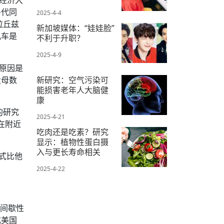
多代同
2025-4-4
拉丘兹
新加坡媒体：“娃娃脸”
儿车是
不利于升职？
2025-4-9
原因是
父母数
新研究：空气污染可
能损害老年人大脑健
康
的研究
2025-4-21
在附近
吃肉还是吃素？研究
。
显示：植物性蛋白摄
入与更长寿命相关
方式比他
2025-4-22
“间歇性
成美国