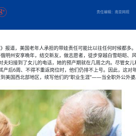
方向
大会开幕
侨胞健康
课程从“试试看”变为“抢着报”
第16届“汉语桥”世界中学生中文比
卷·双脉合流：技艺
者信心
号
投资孟加拉国以帮助它到 2041 年成为发达国家
志愿者：亚运赛场的
尼泊尔赫塔乌达举行大型集会
成锡忠
泊尔赛区比赛在加德满都举行
珍
孟加拉国表示，缅甸必须为罗兴亚人的遣返建立信
中国民族音乐会走进尼泊尔 金钟之星民乐团带来
第十七届“汉语桥” 第四届“汉语秀”
尼泊尔18名大学
耗
《中尼一家亲》微短剧主创首聚 共绘 “一带一路”
南亚网视特别推荐 | 中工国际董事
责任编辑：南亚网视
曲大赛巴西赛区收官：唤起家国
协会第五届“比亚迪杯”篮球比
活动引朝野反思 坚守一中原
“归乡”！今日叩关洛阳，丝路雄
视频：中国援尼医疗队蓝毗尼义诊：
—中国科学家林占熺的“绿色
任和安全
浓郁的中国文化体验(实况3）
赛落幕
款助力相送
友好新篇
沙特阿拉伯与孟加拉国签署合作协议，成立联合商
民网专访
东京奥运会跳高冠
行稳致远
《一周新
一）
道
暖流
“汉语桥”线上团组项目在尼泊尔开始
长篇历史小说《雪
业委员会
会前的奥运会”
2起灾害 致3死21伤 蛇咬、山
卷·双脉合流：技艺
《Jerry on Top》在尼泊尔开拍，父子档首同台引
尼泊尔上马相迪A水电站成功应对今
观众俱
五四”精神主题座谈会在首尔举
确定：朱杨柱、张志远、黎家盈
泊尔沙阿政府激进施政引争议
响到现代文明通道 穿越千年
低空经济“起飞”保驾护航
中国援尼医疗队蓝毗尼义诊：跨国界
巧艺
期待
在一个变暖的世界里，孟加拉国的服装业能“不受
验
议并存
践
气候影响”吗？
视频
甜苹果》加德满都热演 以色
组图：谷地繁花绽放，春意满盈
制造全球新坐标
中国网剧正走向“无时差”触达海外观众
多国使馆携侨界举行清明祭扫活
报》报道，美国老年人承担的带娃责任可能比以往任何时候都多。
短视频
怀俄明州安享晚年，结交新友，做志愿者，徒步穿越白雪皑皑、
开放新格局
群体冲突致1死9伤 局势持续
对夫妇接到了女儿的电话，她的预产期就在几周之内。尽管女儿
第三届中尼
管控
华侨刘巧儿评剧社”
亿级产业“管理双翼”就位
其产后6周、不得不重返岗位时，他们仍排不上号。因此，这对
2026新
国抗议 尼泊尔多家医院暂停
到美国西北部地区，续写他们的“职业生涯”——当全职外公外婆
视频
直播