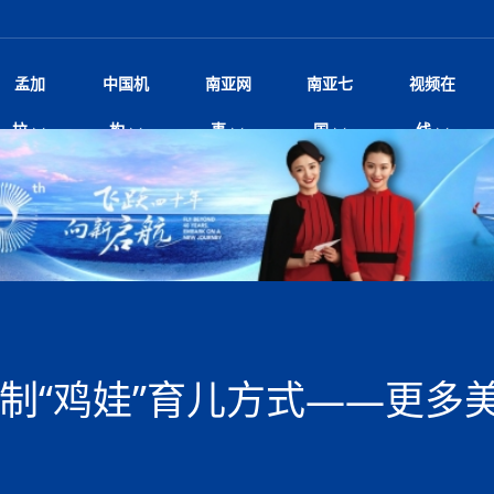
孟加
中国机
南亚网
南亚七
视频在
——南亚网视上线运营六周年
影
中国电影节”在尼泊尔首都加德满都正式开幕 《大
孟加拉头条
微电影《一缕阳光》
中国驻尼使馆
孟加拉国东南部暴雨引发洪灾滑坡 44人遇难超百
文化﹒艺术
尼泊尔雨季将至灾害风险攀升 中使
印度新闻
喜马拉雅地缘博弈
视频
拉
构
事
国
线
杀》导演兼编剧张琪接受南亚网视专访
万人受困 救援受阻
疫重要提醒
响1962年中印边
击 特朗普：美伊尽快达成协
剧
“拆改”到“经营”：中国城市更新如何在存量中破
华侨华人
22集电视剧《山海情》尼语版 第二十二集
中国文化中心
芒果促进中孟贸易关系
娱乐﹒体育
“我和中国的故事——庆祝尼泊尔中
尼泊尔新闻
特朗普为世界杯冠
新尼
深汕微电影《新生活》
划
？
立十周年”征文系列之一：中国是我
规待内阁审批 地铁BRT齐上
频丨探秘富贵车业掌舵人巫兴贵的非凡之路
孟加拉国暴发数十年来最严重麻疹疫情 死亡儿童
张茂明大使拜会尼泊尔联邦院新任副
甘肃庆阳二十一载“
沙水拍云崖暖：云南推动长征精
院
轮载初心 实干赴征程——探秘富贵车业掌舵人
旅游文化
中资企业协会
乔治亚·马洛尼抱怨孟加拉国出售劳工签证
生活﹒健康
华为深耕尼泊尔二十余年：以人才培养
巴基斯坦新闻
南亚网视《中尼一
开心
调卡壳
22集电视剧《山海情》尼语版 第二十一集
超过500人
孟加拉国智库学者访华团一行访问南亚研究所
奔赴
2026世界杯各大
微电影《东方梦》
共生
兴贵的非凡之路
展，共筑数字未来
事
2
一建筑倒塌 已致9人死亡
本搅局南海，日学者警告：日本正图谋南下将菲
“我和中国的故事——庆祝尼泊尔中
班牙包揽三大重磅
尼建交70周年系列报道十三丨南亚网视专访尼
张茂明大使拜会尼泊尔内政部长阿亚
尼泊尔数字经济陷入单向发展
片
的柜台 她的世界
娱乐体育
纪录片丨喜马拉雅情缘系列之北大的奥妮卡
华侨华人协会
巴基斯坦世界最佳保龄球阵容：阿夫里迪
本网原创
香港职业生涯协会访尼：聚焦“一带一
孟加拉国新闻
长篇历史小说《雪
新旅
宾打造成桥头堡
“如果我没有戒酒，我就不可能成为一名作家”
立十周年”征文
阿里代表团访尼圆满收官 友城
友好论坛主席高亮先生
22集电视剧《山海情》尼语版 第二十集
孟加拉国宣布2月举行议会选举 为去年政治动荡后
“中国正在帮助孟加拉国实现梦想”（共创繁荣发展
散记丨八载风雪归
微电影《少年突击队》
业故事
卷·双脉合流：技艺
新向优向绿，中国经济一路向前
根异国，仁心不改--专访尼泊尔华侨友好医院创
南亚网视“2026年新年恭贺视频”免
全球首个！马尔代夫
开启发展新篇
裁军协议 哈马斯同意全面解
首次全国投票
新时代）
中国动画产业，从“
外交部发言人就尼泊尔联邦议会众议
研究会研讨会 重申坚持一个
片
生活健康
定制专属纸巾，助力品牌形象升级｜A.B.C.paper
加大孔子学院
港媒：榴莲成为中国年轻消费者时尚选择
中国驻尼使馆
第25届“汉语桥”世界大学生中文比
斯里兰卡新闻
巧
本网
人夏琛琛
纪录片丨喜马拉雅情缘系列之博克拉的“中江表哥”
孟加拉国世界杯任务开始
向在尼中资机构及企业）
步撤军
访尼人权委员会委员比肯·K·达瓦迪莉莉·塔帕：
北京希望吸引更多孟加拉国游客来中国旅游
铭记历史守望和平｜“我的南京”主题
尼建交70周年系列报道十二丨南亚网视专访尼
22集电视剧《山海情》尼语版 第十九集
问
尼泊尔廓尔喀乡村
微电影《我们的答案》
尼泊尔定制服务
选赛圆满落幕
球第二 中国新能源车垄断当
尼泊尔蓝毗尼首届“国际和平节”活动
为桥，同心筑梦
度复盘国家治理危机：政策脱离民生 粗暴执法
中国文化中心隆重开幕
生死时速！毒蛇完成
脱县发生4.6级地震 震源深度
文化教育协会会长哈利仕博士
孟加拉国调整进口政策，服装制造商预计出口额将
王炯会见孟加拉国北达卡市市长阿提库·伊斯拉姆
织
享年101岁，全球
度候选汉字发布 包括“睦”“联”
播
人物访谈
特大孔子学院
国家电投五凌电力控股的孟加拉国首个综合智慧能
成都大运会
特里布文大学孔子学院作品 荣获 “最・
马尔代夫新闻
（成都大运会）外
新闻会
达卡周六早上空气质量中等
长篇历史小说《雪
逼民众走向极端
国藏族创业者在尼泊尔的咖啡梦想
纪录片丨喜马拉雅情缘系列之尼泊尔“老广”杰克
穆斯塔菲兹在上一场比赛中创保龄球胜利纪录
中铁二局尼泊尔军方公路十标项目部
廷足协在世界杯上的违规违纪行
额外增加50亿美元
孟加拉旅游产业现状
22集电视剧《山海情》尼语版 第十八集
张茂明大使拜会尼泊尔外秘拉伊
源项目开工
频征集活动特等奖
证中国发展奇迹
爆炸致34名矿工死亡
尼泊尔锐达股份有限公司——合成轻钢树脂瓦
“汉语桥”尼泊尔赛区决赛圆满落幕，
卷·双脉合流：技艺
激情 篝火欢歌庆元旦
尼泊尔首届“中国新年”系列庆祝活动
阶段 外交部再次敦促日方彻
柏林中国文化中心举办诗歌诵读会《
英媒：不要把童年创
尼建交70周年系列报道十一丨南亚网视专访尼
奇葩的孟加拉：女性执政，性交易却合法化，工人
千年典籍赋能中尼
“苏超”冠军奖杯，
接踵而至 巴伦政府亟需凝聚
剧
视频新闻
20集微短剧《爱在加德满都》第2集
援尼医疗队
嫦娥六号暴雨中起飞，诠释嫦娥奔月之美！
杭州亚运会
中国援尼医疗队协调捐赠新车 助力
不丹新闻
境外媒体：杭州亚
中国甘
莎摘得桂冠
巧
尼泊尔281个水电项目遇阻 万亿
“Vinnata”品牌开启征程
泊尔新锐政坛女性高塔姆履职百日谈：大刀阔斧
纪录片丨喜马拉雅情缘系列之幸福的“中间人”
谢哈布丁当选孟加拉国新任总统
天》
航空乘客权利法案 空难赔偿
尔华人华侨协会 促统会 会长
孟加拉国登革热死亡病例升至283例，专家预警11
每天流汗又流血
卡拉姆·阿里90 岁高龄仍不戴眼镜看报纸
《佛国记》于蓝毗
制“鸡娃”育儿方式——更多
院提升服务能力
中国—中亚精神”如何照亮区域
历史首次！孟加拉帕德玛大桥铁路连接线传来好消
第23届“汉语桥”世界大学生中文比
大运会给成都市民
俄乌战场经历 坦言宁愿返俄
穆萨货运双线开通！响应全球，携手开启新篇章
司法改革 深耕青年政治传承
南航与文旅机构共庆中国旅游日，深
青海省玉树藏族自治州商务考察团到
多人受伤 列车脱轨、交通全
月后仍处高风险期
冬天，真不建议你
寻发展确定性
讯
图说孟加拉
续集热潮席卷尼泊尔影坛：是故事延续还是单纯逐
中国在尼企业
专访：世界贸易组织官员关注孟加拉国脱离最不发
拉萨⇌加德满都直飞航班每周一班
百年
时代”？
20集微短剧《爱在加德满都》第1集
息
南亚网视祝大家新年快乐：砥砺前行，再创辉煌！
区）决赛圆满落幕
第24届“汉语桥”尼泊尔赛区决赛收官
长篇历史小说《雪
孟加拉国第一座现代化大型污水处理厂竣工 中
作
发生5.7级、5.8级地震 全
纪录片丨喜马拉雅情缘系列之弄堂里的尼泊尔餐厅
12月28日孟加拉国首条轻轨正式开通
斯里兰卡中国文化中心图书馆正式对
胖）
潮评丨“史上最好的
利？
达国家平稳过渡
反复陷入僵局 尼泊尔困局根
援尼医疗队首批中医设备及"侨胞药箱
庆山夺冠
卷·双脉合流：技艺
成都大运会｜尼泊
实账单百万富翁计划” 每日诞生
南亚网视新闻会客厅片头
方：“一带一路”倡议造福伙伴国又一例证
 暂无人员伤亡
访丨塞中经贸合作迈向产业链深度融合——访塞
尼泊尔武术运动员今日启程赴中国湖
“心向远方”？
界小姐冠军出炉 新晋佳丽同台温
米拉看
字
义乌“焕新”开市
诊疗中心服务能力温情双升级
藏发展之路为何具有世界借鉴
孟加拉国的能源计划因燃料危机而面临天然气困境
视频：尼泊尔层峦叠嶂的朱加尔雪山
第22届“汉语桥”世界大学生中文比
巧
看大熊猫
一轮对伊朗的打击行动
维亚工商会主席查代日
绿茵驰骋展英姿 白衣守护践仁心—
赛前强化训练和交流学习
喜马拉雅航空开通拉萨-加德满都直
重举行
加大孔院举办“儒韵华彩”文化周 开
异域味蕾碰撞 瞬间穿越故乡——汉源餐厅
尼泊尔纪录片《从零到8848》亚特兰大首映 聚焦
“中国正在帮助孟加拉国实现梦想”
孟加拉国反对派不参加下届大选
中尼友谊足球赛
印度代表队奖牌数
京召开 习近平重要指示为新
娱乐
尼泊尔各界呼吁理性看待施
绸之路桥”完工 投入使用提升区
河北第16批援尼医疗队加德满都义
李尚福会见孟加拉国海军参谋长
视频 | 美丽的村庄“多拉乐加特”
新篇章
长篇历史小说《雪
成都大运会：尼泊
·沙阿主持召开资本市场高层
别会见中印两国驻尼大使 释
最短登顶路线与气候议题
喜马拉雅航空正式复航重庆=加德满