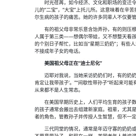
时光荏苒，如今经济、文化和职场的变迁
儿的“二宝”，“大宝”上托儿所。这意味着在辛
尔生病的孩子的痛苦。她的许多同辈人不仅要
有的祖父母非常乐意含饴弄孙，有的则压根
人属于第三类——想偶尔带娃，又不想整天看孩
的个别日子帮忙，比如当“星期三奶奶”；有些
不接成年子女的电话。
美国祖父母正在“迪士尼化”
迈耶对我说，当她采访奶奶们时，有的奶奶
肯定让我带孩子’。”“间歇性带孙子”听起来
从来都不是人生常态。
在美国早期历史上，人们平均生育的孩子
的孩子通常会搬出去组建新家庭。祖辈，尤其
者的角色，管教孙子并传授人生智慧，但不一
三代同堂的情况，通常是年迈守寡的奶奶
不愿意带孙子。和现在一样，美国老年人普遍渴