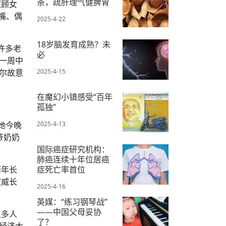
茶，疏肝理气健脾胃
照顾女
嘴、偶
2025-4-22
18岁脑发育成熟？未
许多老
必
一周中
尔故意
2025-4-15
在魔幻小镇感受“百年
孤独”
她今晚
2025-4-13
爷奶奶
国际癌症研究机构：
肺癌连续十年位居癌
而年长
症死亡率首位
权威长
2025-4-16
英媒：“练习钢琴战”
——中国父母妥协
很多人
了？
经济大