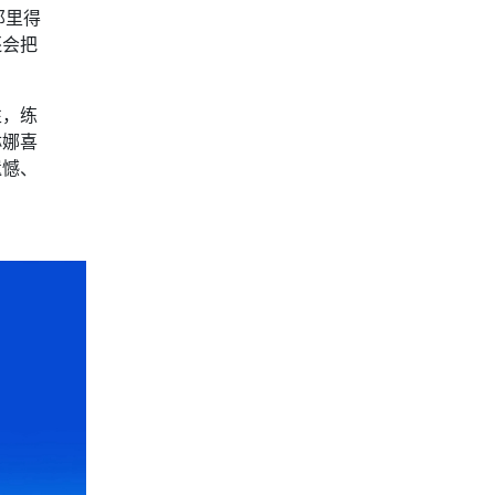
那里得
还会把
性，练
琳娜喜
遗憾、