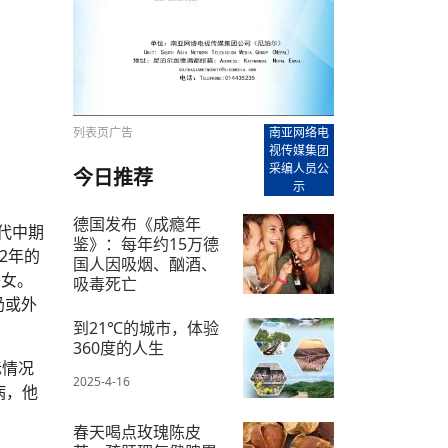
【直播回放-8】CEAN“比亚迪杯”篮球赛 冠亚军决
南亚网络电视丨尼泊尔华侨华人协
走访红狮希望 恰逢企业为员工生日
赛（安徽开源队VS中国电建队）
共产党建党100周年大合唱《我爱
尼泊尔丝合酒店宝石湖宾馆今日开
【直播回放-9】CEAN“比亚迪杯”篮球赛闭幕式
尼泊尔中资企业协会、华侨华人协
泊尔报纸发表建党百年专版
列表页广告
南亚网络电
视传媒集团
采编人员公
今日推荐
示
德国发布《成瘾年
代中期
鉴》：每年约15万德
2年的
国人因吸烟、酗酒、
子女。
吸毒死亡
奶或外
2025-4-25
到21℃的城市，体验
360度的人生
际情况
2025-4-16
病，他
春天喝点玫瑰陈皮