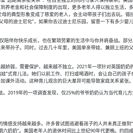
直到养老金和社会保障制度的出现，更多老年人得以独立生活，
祖父母的典型形象变成了慈爱的老人，会主动带孩子们出去玩。锡
祖父母的迪士尼化”，如果你去过迪士尼乐园，留意一下有多少婴
不仅陪伴你快乐成长，也在繁琐劳累的生活中与你并肩奋战。部分
体来带孙子。同时，过去几十年里，美国单亲带娃、兼顾上班的
越娇弱，需要保护，越来越不独立。2021年一项针对英国奶奶
“鸡娃”式育儿法。她们以前工作、打扫或喝酒时，会让自己的孩子
参加课外活动。这种育儿观念的巨大差异可能导致家庭关系紧张
儿法。2019年的一项调查发现，仅25%的爷爷奶奶认为当代育儿
孙辈的情感支持越来越多。许多曾试图逃避看孩子的人并未真正做到
星期六奶奶”。美国老年人的退休时间比上世纪90年代更晚。约四