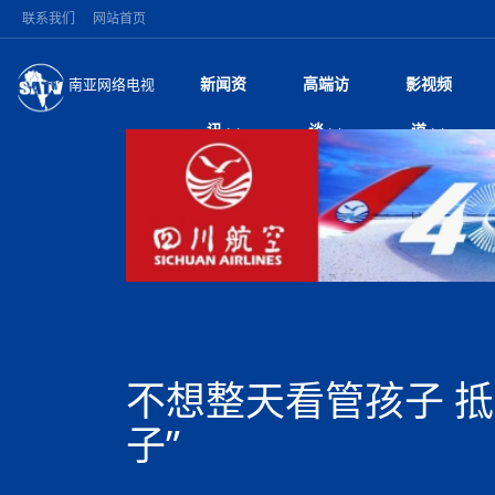
联系我们
网站首页
新闻资
高端访
影视频
南亚网络电视
今日头条
名人访谈
雪山为证 丝路有声
微电
“
讯
谈
道
纪实
风
国际新闻
全球人物
美方暂缓对伊军事打
电视
从
议即可取消开战计
局
加德满都新版交通总
视
中国新闻
创业故事
（长江十年行）金
电影
车
马 快速通道军地协
神与长江文化交融
巫
印度马哈拉施特拉邦
日
中
经济新闻
凡人故事
消费火爆出口疲软 
纪录
她
律
深耕中尼友谊 西藏
中
困境亟待破局
好评中国丨向实向
扎
缔结引领边境合作
美国促成加沙历史性
环球观察
尼泊尔取消国际藏学
宣传
始
除武装 以色列将逐
专
中
中国政策
尼电动新车市占率全
时政微观察丨以侨
深
突发：西藏林芝市墨
中
一带一路
2026“一带一路”年
微直
地近八成市场
倒
中
10千米
国际足联：对阿根
“稳”等
巴基斯坦西南部煤矿
为展开调查
持刀闯馆案进入公诉
中
南亚网评
南亚网评｜多重考验
微短
PPA审批持续停滞 
查整改
尼
尼泊尔国民议会审议
泊
不想整天看管孩子 抵
共识推进善治
东西问｜强晓云：“
水电投资承压
被俘尼泊尔青年讲述
推
拟提高至10万美元
日本熊本突发强震致
丝路故事
世界从中国两会探
影视资
高质量合作的“黄金
也不愿归国
面停运
青海海南州兴海县接连
南亚网评：邻国外交
子”
尼泊尔政府推出“真
县7个乡镇设施受损
专
图说南亚
2026年尼泊尔世
源在于国家能力赤
接单啦！“世界超市”
75年沧桑蝶变，西
一位百万卢比得主
美军称已完成最新
尔
情合影
意义？
全球华人
全国侨务工作会议在
执政百日舆情多发 
阿富汗尼姆鲁兹“丝
尼泊尔总理巴伦德拉
尼泊尔巴伦政府将分