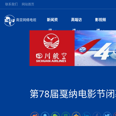
联系我们
网站首页
新闻资
高端访
影视频
南亚网络电视
今日头条
名人访谈
加德满都新版交通总
微电
“
讯
谈
道
马 快速通道军地协
风
国际新闻
全球人物
美方暂缓对伊军事打
电视
从
议即可取消开战计
局
深耕中尼友谊 西藏
视
中国新闻
创业故事
（长江十年行）金
电影
车
缔结引领边境合作
神与长江文化交融
巫
印度马哈拉施特拉邦
日
中
经济新闻
凡人故事
消费火爆出口疲软 
纪录
她
律
突发：西藏林芝市墨
中
困境亟待破局
好评中国丨向实向
扎
10千米
美国促成加沙历史性
环球观察
尼泊尔取消国际藏学
宣传
始
除武装 以色列将逐
专
中
中国政策
尼电动新车市占率全
时政微观察丨以侨
深
尼泊尔国民议会审议
中
一带一路
2026“一带一路”年
微直
地近八成市场
倒
中
拟提高至10万美元
国际足联：对阿根
“稳”等
巴基斯坦西南部煤矿
为展开调查
持刀闯馆案进入公诉
中
南亚网评
南亚网评｜多重考验
微短
PPA审批持续停滞 
查整改
尼
苹果公司首次暗示新版
泊
第78届戛纳电影节
共识推进善治
东西问｜强晓云：“
水电投资承压
被俘尼泊尔青年讲述
推
为额外算力买单
日本熊本突发强震致
丝路故事
世界从中国两会探
影视资
高质量合作的“黄金
也不愿归国
面停运
青海海南州兴海县接连
南亚网评：邻国外交
尼泊尔政府推出“真
县7个乡镇设施受损
专
图说南亚
2026年尼泊尔世
源在于国家能力赤
接单啦！“世界超市”
75年沧桑蝶变，西
一位百万卢比得主
美军称已完成最新
尔
情合影
意义？
全球华人
全国侨务工作会议在
执政百日舆情多发 
阿富汗尼姆鲁兹“丝
尼泊尔总理巴伦德拉
尼泊尔巴伦政府将分