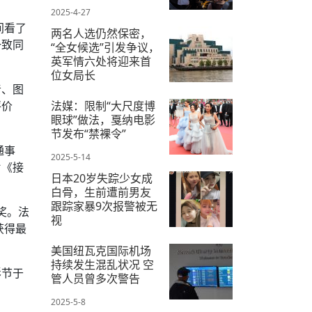
2025-4-27
间看了
两名人选仍然保密，
一致同
“全女候选”引发争议，
英军情六处将迎来首
位女局长
音、图
2025-5-12
评价
法媒：限制“大尺度博
眼球”做法，戛纳电影
节发布“禁裸令”
通事
2025-5-14
片《接
日本20岁失踪少女成
白骨，生前遭前男友
跟踪家暴9次报警被无
奖。法
视
获得最
2025-5-4
美国纽瓦克国际机场
持续发生混乱状况 空
影节于
管人员曾多次警告
2025-5-8