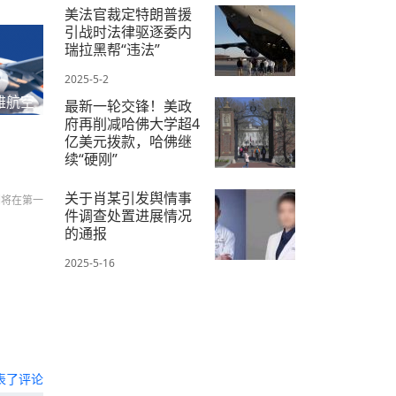
美法官裁定特朗普援
引战时法律驱逐委内
瑞拉黑帮“违法”
2025-5-2
雅航空
最新一轮交锋！美政
府再削减哈佛大学超4
亿美元拨款，哈佛继
续“硬刚”
2025-5-14
关于肖某引发舆情事
们将在第一
件调查处置进展情况
的通报
2025-5-16
表了评论