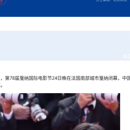
方向
大会开幕
侨胞健康
课程从“试试看”变为“抢着报”
第16届“汉语桥”世界中学生中文比
卷·双脉合流：技艺
者信心
号
投资孟加拉国以帮助它到 2041 年成为发达国家
志愿者：亚运赛场的
尼泊尔赫塔乌达举行大型集会
成锡忠
泊尔赛区比赛在加德满都举行
珍
孟加拉国表示，缅甸必须为罗兴亚人的遣返建立信
中国民族音乐会走进尼泊尔 金钟之星民乐团带来
第十七届“汉语桥” 第四届“汉语秀”
尼泊尔18名大学
耗
《中尼一家亲》微短剧主创首聚 共绘 “一带一路”
南亚网视特别推荐 | 中工国际董事
曲大赛巴西赛区收官：唤起家国
协会第五届“比亚迪杯”篮球比
活动引朝野反思 坚守一中原
“归乡”！今日叩关洛阳，丝路雄
视频：中国援尼医疗队蓝毗尼义诊：
—中国科学家林占熺的“绿色
任和安全
浓郁的中国文化体验(实况3）
赛落幕
款助力相送
友好新篇
沙特阿拉伯与孟加拉国签署合作协议，成立联合商
民网专访
东京奥运会跳高冠
行稳致远
《一周新
一）
道
暖流
“汉语桥”线上团组项目在尼泊尔开始
长篇历史小说《雪
业委员会
会前的奥运会”
2起灾害 致3死21伤 蛇咬、山
卷·双脉合流：技艺
《Jerry on Top》在尼泊尔开拍，父子档首同台引
尼泊尔上马相迪A水电站成功应对今
观众俱
五四”精神主题座谈会在首尔举
确定：朱杨柱、张志远、黎家盈
泊尔沙阿政府激进施政引争议
响到现代文明通道 穿越千年
低空经济“起飞”保驾护航
中国援尼医疗队蓝毗尼义诊：跨国界
巧艺
期待
在一个变暖的世界里，孟加拉国的服装业能“不受
验
议并存
践
气候影响”吗？
视频
甜苹果》加德满都热演 以色
组图：谷地繁花绽放，春意满盈
制造全球新坐标
中国网剧正走向“无时差”触达海外观众
多国使馆携侨界举行清明祭扫活
短视频
开放新格局
南
群体冲突致1死9伤 局势持续
第三届中尼
管控
华侨刘巧儿评剧社”
亿级产业“管理双翼”就位
2026新
国抗议 尼泊尔多家医院暂停
道，第78届戛纳国际电影节24日晚在法国南部城市戛纳闭幕，中
视频
奖。
直播