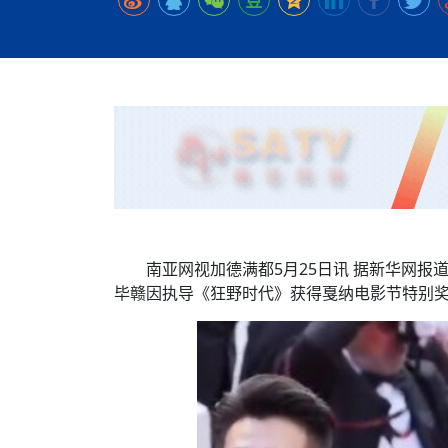
时代侨务工作指明
2026世界人工智能
政、坚守法治善治
域交通与经济
中文日益受各国重视 
会议 着力提振投资
放平衡外交积极信
社会新闻
化解局部紧张局势 
呼吁社会和谐团结
“水立方杯”中文歌
南亚网视丨中资企业
南亚网评丨纵容分裂
天山驼队3000公里
一株菌草跨越山海—
财经·三里河
法治护航民营经济
共鸣 展现文化认同
赛精彩摄影集锦（
则才是尼国长久正
关上演古今对话
丝路”实践
尼泊尔24小时连发4
体滑坡为主要灾害
在韩留学人员传承“
神舟二十三号乘组
新政百日观察：尼
丝绸之路：从驼铃再
低空安全司亮相，为
办
高效变革与程序争
的连接与当下的实
尼泊尔互动儿童剧《
加德满都春日盛景
一张圆桌映照中国
彩启迪多元视角
华夏英烈永铭心: 
动 缅怀海外烈士
平陆运河重塑广西
尼泊尔孙萨里县爆发
紧张 当地延长宵禁
泰国清迈成立“华人
低空安全司亮相 万
医护人员遇袭引发全
非紧急医疗服务
南亚网视加德满都5月25日讯 据新华网报
毕赣因执导《狂野时代》获得戛纳电影节特别