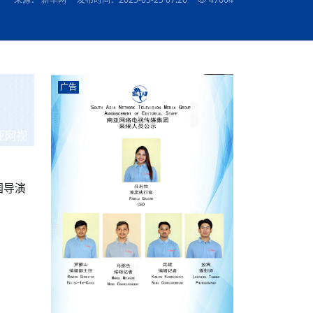
农村的发现
赞讲话（实况）
深化合作
尔代表处）
南亚网视SATV丨《米拉看中国》 第八集：广场舞
8000米之上：一位夏尔巴高山摄影师镜头中的人
赛海外预选赛尼
传承与文明共生 第六章 古道遗
南亚网视《SATV新闻会客厅》专访尼泊尔旅游局
南亚网视 SATV | 遇见环县
从教师到厨师：吉塔在加德满都推广缅甸味道
孟加拉国人被骗赴俄：合法移民沦为俄乌战场“消
选手
“无名英雄”
看世界
南亚网视 SATV |莫迪政府动作不断，对印控克什
中尼建交70周年
照片
(下)
与山
兄弟点红节：尼泊尔手足情深的神圣庆典
局长Mani Raj Lamichhane
尼泊尔赛区选拔
生今日出征大运会：在尼华侨捐
品”
马尔代夫杜拉杜环礁米德岛30吨制冰厂及50吨储
甘肃：探访祁连山——高台马营河大峡谷、小泉丹
长王博接受人
2025年米其林钥匙奖揭晓：不丹三家酒店获殊荣
米尔加强控制，或最终导致印度分裂
台湾乐手牵手大陆剧团 两岸戏腔共鸣
专访喜马拉雅航空总裁周恩永：云端
南亚网视丨百年华诞：绒花（侯艳琪大使）
跨国界的公益
冰设施正式启用
南亚网视 SATV | 环州故城之沙场风云
尼泊尔“疯狂蜂蜜” ：大自然馈赠的野生灵丹妙药
霞
中文志愿者服务博卡拉中尼友谊龙舟赛
军巴希姆：“亚运会就像是奥运
闻综述》
香港卫视南亚网视《一周新闻综述》2023第23期
中尼建交七十周年南亚网
新丝路
南亚网视丨《米拉看中国》第二集 走进中国 认识
从攀登世界之巅到组织巅峰探险：强·达瓦·夏尔巴
乌鸦节：崇敬阎罗使者的传统与象征意义
实施
域天妃：尺尊公主传奇》 第七
南亚网视《SATV新闻会客厅》专访尼泊尔国际电
不丹公务员人工智能技能缺口凸显 亟需开展针对
（总第039期）
视赴青海玉树系列活动报
南亚网视｜成锡忠看世界 俄乌战争会打多久？美
中国
尼泊尔中资企业协会举办第二届“华为杯”篮球赛
与“七峰探险”的传奇
南亚网视丨百年华诞：歌唱祖国（合唱，尼泊尔博
传承与文明共生 第五章 村落藏
影节入围中国影片《巴彦查干》导演复强先生
通讯：尼泊尔费瓦湖上的龙舟赛
年最大洪峰考
性培训
乐部
CCTV-4央视海外观众俱乐部向全球华侨华人拜年
道专题
前高官已经定性，美国想实现三个战略目标
（实况3）
喜马拉雅航空开通拉萨——博克拉航
卡拉华侨人华人协会）
的公益暖流
提哈尔节（灯节）：灯火辉煌与手足情深的节日
了！
香港卫视南亚网视《一周新闻综述》2023第22期
中丝路”再添通道
南亚网视丨《米拉看中国》笫三集：浓情中国 趣
普通市民写给“巴特巴特尼”董事长明·巴杜·古隆的
广告
赛出国际友谊 中国四川龙舟队包揽首届“中尼友谊
直播
俄乌軍事冲突
南亚网视SATV丨基辅多地爆炸：激
（总第038期）
南亚网视｜成锡忠看世界 我的联合国维和行动经
味人生
尼泊尔中资企业协会举办第二届“华为杯”篮球赛
信：您必将再次崛起，而且更加强大
南亚网视丨百年华诞：亲爱的中国我爱你（佳境，
龙舟赛”全部冠军
CCTV-4尼泊尔加德满都观众俱乐部祝全球华侨华
历-经历冲突和政变，确保中国维和人员安全
（实况2）
尼泊尔总理专机出访中国，喜马拉
尼泊尔华侨华人协会推荐）
展示
《欢迎来加德满都过大年》参赛视频 探索秘境尼
成锡忠看世界
南亚网视｜成锡忠看世界 我亲历的
人新年快乐、龙年大吉！
俄乌軍事冲突专题/南亚网视国际丨
香港卫视南亚网视《一周新闻综述》2023第21期
南亚网视丨《米拉看中国》 第四集：大美中国 山
辛哈杜巴宫的故事：从烈焰到重生
中国四川龙舟队包揽首届“中尼友谊龙舟赛”双冠
泊尔
事件一：孟加拉前总统被军人暗杀
署：过去10天超150万乌克兰难民
（总第037期）
亚网视
南亚网视｜成锡忠看世界 佩洛西行程未包含台
河娇娆（上）
尼泊尔中资企业协会举办第二届“华为杯”篮球赛
喜马拉雅航空荣获国际IOSA认证
媒体峰会
第三届中尼媒体峰会：新中国成立75周年恭贺视
走访慰问在尼联谊企业
南亚网视SATV丨“走访在尼联谊企业
CCTV-4主持人2024新年祝词
湾，两大细节显示，她内心并未彻底放弃访台
（实况1）
频
锟铧农业在尼打造中国式高科技示
《欢迎来加德满都过大年》参赛视频 欢迎到加德
南亚网视｜成锡忠看世界 从安倍晋
俄媒：俄军已掌控乌制空权 俄乌代
香港卫视南亚网视《一周新闻综述》2023第20期
春恭贺片
同庆新岁·共享未来——2026新年祝福视频合辑
2022北京冬奥会
好消息！由南亚网视拍摄制作的尼
满都过春节宣传片
看暗杀工具的演变，枪支最流行却
地
（总第036期）
2024年央视春晚宣传片
南亚网视｜成锡忠看世界 佩洛西今晚抵台？美航
贺北京冬奥视频被中国外交部采用
第三届中尼媒体峰会：我爱你中国
南亚网视SATV丨“走访在尼联谊企业
母快速向台海集结，解放军得用实际行动反制
国导演
直播
丝合酒店宝石湖宾馆
南亚网视 SATV | 侯艳琪大使出席
尼泊尔华侨华人协会新年恭贺视频
哥拿巴迪砖业有限公司销售量创新
视频：加德满都大学孔子学院举办龙年春节庆祝活
南亚网视｜成锡忠看世界 斯里兰卡
停火撤军问题暂未谈拢，俄乌一致
香港卫视南亚网视《一周新闻综述》2023第19期
《2023中央广播电视总台春节联欢晚会》01（央
国援尼医疗队颁发感谢状仪式
尼泊尔滑雪健儿备战2022北京冬奥
动
第三届中尼媒体峰会：尼泊尔学生合唱“我爱你中
打算继续向中印寻求信贷支持，中
（总第035期）
视授权南亚网视直播）
回放
【直播回放-10】CEAN“比亚迪杯”篮球赛闭幕式
中共百年华诞
专家：中国共产党百年历程中与侨
国”
尼泊尔中国文化中心新年恭贺视频
南亚网视SATV丨“走访在尼联谊企业
俄媒：俄军已掌控乌制空权 俄乌代
南亚网视 SATV | 中国作家雪漠尼
第十三批援尼医疗队 传承中国医疗精
尼泊尔滑雪健儿备战2022北京冬奥
《欢迎来加德满都过大年》短视频参赛作品展播
南亚网视｜成锡忠看世界 巴基斯坦
地
小说精选》新书发布暨座谈交流会
医疗骨干
001号
第三届中尼媒体峰会：祖国颂——庆祝新中国成立
尼泊尔加德满都大学孔子学院新年恭贺视频
频发，如何破局？中方应助巴方提
【直播回放-11】CEAN“比亚迪杯”篮球赛闭幕式
中国共产党百年华诞的世界期待
75周年
闪光时间｜冬奥燃起冰雪热
“狮”书共舞，未来可期——尼文版
南亚网视SATV丨“走访在尼联谊企业
新希望尼泊尔农业经济有限公司新年恭贺视频
南亚网视｜成锡忠看世界 俄乌冲突
【直播回放-7】CEAN“比亚迪杯”篮球赛 冠亚军决
南亚网络电视丨尼泊尔华侨华人协
选》在尼泊尔捐赠活动
深耕尼泊尔市场为尼民众致富带来“新
第三届中尼媒体峰会：歌曲《天佑中华》
国一邻邦濒临崩溃，幕后推手浮出
北京2022年冬奥会和冬残奥会安全
赛（安徽开源队VS中国电建队）
共产党建党100周年王冰洁独唱《
次会议召集加强场馆安保团队建设
南亚网视 SATV |丝合酒店宝石湖
南亚网视SATV丨“走访在尼联谊企业
交通安全隐患