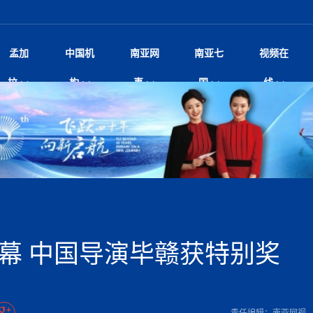
孟加
中国机
南亚网
南亚七
视频在
规待内阁审批 地铁BRT齐上
影
中国电影节”在尼泊尔首都加德满都正式开幕 《大
孟加拉头条
微电影《一缕阳光》
中国驻尼使馆
孟加拉国东南部暴雨引发洪灾滑坡 44人遇难超百
文化﹒艺术
尼泊尔雨季将至灾害风险攀升 中使
印度新闻
喜马拉雅地缘博弈
视频
拉
构
事
国
线
调卡壳
杀》导演兼编剧张琪接受南亚网视专访
万人受困 救援受阻
疫重要提醒
响1962年中印边
击 特朗普：美伊尽快达成协
剧
“拆改”到“经营”：中国城市更新如何在存量中破
华侨华人
22集电视剧《山海情》尼语版 第二十二集
中国文化中心
芒果促进中孟贸易关系
娱乐﹒体育
“我和中国的故事——庆祝尼泊尔中
尼泊尔新闻
特朗普为世界杯冠
新尼
深汕微电影《新生活》
划
？
立十周年”征文系列之一：中国是我
阿里代表团访尼圆满收官 友城
频丨探秘富贵车业掌舵人巫兴贵的非凡之路
孟加拉国暴发数十年来最严重麻疹疫情 死亡儿童
张茂明大使拜会尼泊尔联邦院新任副
甘肃庆阳二十一载“
沙水拍云崖暖：云南推动长征精
院
轮载初心 实干赴征程——探秘富贵车业掌舵人
旅游文化
中资企业协会
乔治亚·马洛尼抱怨孟加拉国出售劳工签证
生活﹒健康
华为深耕尼泊尔二十余年：以人才培养
巴基斯坦新闻
南亚网视《中尼一
开心
开启发展新篇
22集电视剧《山海情》尼语版 第二十一集
超过500人
孟加拉国智库学者访华团一行访问南亚研究所
奔赴
2026世界杯各大
微电影《东方梦》
共生
兴贵的非凡之路
展，共筑数字未来
事
2
一建筑倒塌 已致9人死亡
本搅局南海，日学者警告：日本正图谋南下将菲
“我和中国的故事——庆祝尼泊尔中
班牙包揽三大重磅
尼建交70周年系列报道十三丨南亚网视专访尼
张茂明大使拜会尼泊尔内政部长阿亚
尼泊尔数字经济陷入单向发展
片
的柜台 她的世界
娱乐体育
纪录片丨喜马拉雅情缘系列之北大的奥妮卡
华侨华人协会
巴基斯坦世界最佳保龄球阵容：阿夫里迪
本网原创
香港职业生涯协会访尼：聚焦“一带一
孟加拉国新闻
长篇历史小说《雪
新旅
宾打造成桥头堡
“如果我没有戒酒，我就不可能成为一名作家”
立十周年”征文
脱县发生4.6级地震 震源深度
友好论坛主席高亮先生
22集电视剧《山海情》尼语版 第二十集
孟加拉国宣布2月举行议会选举 为去年政治动荡后
“中国正在帮助孟加拉国实现梦想”（共创繁荣发展
散记丨八载风雪归
微电影《少年突击队》
业故事
卷·双脉合流：技艺
新向优向绿，中国经济一路向前
根异国，仁心不改--专访尼泊尔华侨友好医院创
南亚网视“2026年新年恭贺视频”免
全球首个！马尔代夫
裁军协议 哈马斯同意全面解
首次全国投票
新时代）
中国动画产业，从“
外交部发言人就尼泊尔联邦议会众议
研究会研讨会 重申坚持一个
片
生活健康
定制专属纸巾，助力品牌形象升级｜A.B.C.paper
加大孔子学院
港媒：榴莲成为中国年轻消费者时尚选择
中国驻尼使馆
第25届“汉语桥”世界大学生中文比
斯里兰卡新闻
巧
本网
人夏琛琛
纪录片丨喜马拉雅情缘系列之博克拉的“中江表哥”
孟加拉国世界杯任务开始
向在尼中资机构及企业）
步撤军
访尼人权委员会委员比肯·K·达瓦迪莉莉·塔帕：
北京希望吸引更多孟加拉国游客来中国旅游
铭记历史守望和平｜“我的南京”主题
尼建交70周年系列报道十二丨南亚网视专访尼
22集电视剧《山海情》尼语版 第十九集
问
尼泊尔廓尔喀乡村
微电影《我们的答案》
尼泊尔定制服务
选赛圆满落幕
球第二 中国新能源车垄断当
尼泊尔蓝毗尼首届“国际和平节”活动
为桥，同心筑梦
度复盘国家治理危机：政策脱离民生 粗暴执法
中国文化中心隆重开幕
生死时速！毒蛇完成
航空乘客权利法案 空难赔偿
文化教育协会会长哈利仕博士
孟加拉国调整进口政策，服装制造商预计出口额将
王炯会见孟加拉国北达卡市市长阿提库·伊斯拉姆
织
享年101岁，全球
度候选汉字发布 包括“睦”“联”
播
人物访谈
特大孔子学院
国家电投五凌电力控股的孟加拉国首个综合智慧能
成都大运会
特里布文大学孔子学院作品 荣获 “最・
马尔代夫新闻
（成都大运会）外
新闻会
达卡周六早上空气质量中等
长篇历史小说《雪
逼民众走向极端
国藏族创业者在尼泊尔的咖啡梦想
纪录片丨喜马拉雅情缘系列之尼泊尔“老广”杰克
穆斯塔菲兹在上一场比赛中创保龄球胜利纪录
中铁二局尼泊尔军方公路十标项目部
廷足协在世界杯上的违规违纪行
额外增加50亿美元
孟加拉旅游产业现状
22集电视剧《山海情》尼语版 第十八集
张茂明大使拜会尼泊尔外秘拉伊
源项目开工
频征集活动特等奖
证中国发展奇迹
爆炸致34名矿工死亡
尼泊尔锐达股份有限公司——合成轻钢树脂瓦
“汉语桥”尼泊尔赛区决赛圆满落幕，
卷·双脉合流：技艺
激情 篝火欢歌庆元旦
尼泊尔首届“中国新年”系列庆祝活动
阶段 外交部再次敦促日方彻
柏林中国文化中心举办诗歌诵读会《
英媒：不要把童年创
尼建交70周年系列报道十一丨南亚网视专访尼
奇葩的孟加拉：女性执政，性交易却合法化，工人
千年典籍赋能中尼
“苏超”冠军奖杯，
接踵而至 巴伦政府亟需凝聚
剧
视频新闻
20集微短剧《爱在加德满都》第2集
援尼医疗队
嫦娥六号暴雨中起飞，诠释嫦娥奔月之美！
杭州亚运会
中国援尼医疗队协调捐赠新车 助力
不丹新闻
境外媒体：杭州亚
中国甘
莎摘得桂冠
巧
尼泊尔281个水电项目遇阻 万亿
“Vinnata”品牌开启征程
泊尔新锐政坛女性高塔姆履职百日谈：大刀阔斧
纪录片丨喜马拉雅情缘系列之幸福的“中间人”
谢哈布丁当选孟加拉国新任总统
天》
Siri AI或将收费 重度用户需
尔华人华侨协会 促统会 会长
孟加拉国登革热死亡病例升至283例，专家预警11
每天流汗又流血
卡拉姆·阿里90 岁高龄仍不戴眼镜看报纸
《佛国记》于蓝毗
闭幕 中国导演毕赣获特别奖
院提升服务能力
中国—中亚精神”如何照亮区域
历史首次！孟加拉帕德玛大桥铁路连接线传来好消
第23届“汉语桥”世界大学生中文比
大运会给成都市民
俄乌战场经历 坦言宁愿返俄
穆萨货运双线开通！响应全球，携手开启新篇章
司法改革 深耕青年政治传承
南航与文旅机构共庆中国旅游日，深
青海省玉树藏族自治州商务考察团到
多人受伤 列车脱轨、交通全
月后仍处高风险期
冬天，真不建议你
寻发展确定性
讯
图说孟加拉
续集热潮席卷尼泊尔影坛：是故事延续还是单纯逐
中国在尼企业
专访：世界贸易组织官员关注孟加拉国脱离最不发
拉萨⇌加德满都直飞航班每周一班
百年
时代”？
20集微短剧《爱在加德满都》第1集
息
南亚网视祝大家新年快乐：砥砺前行，再创辉煌！
区）决赛圆满落幕
第24届“汉语桥”尼泊尔赛区决赛收官
长篇历史小说《雪
孟加拉国第一座现代化大型污水处理厂竣工 中
作
发生5.7级、5.8级地震 全
纪录片丨喜马拉雅情缘系列之弄堂里的尼泊尔餐厅
12月28日孟加拉国首条轻轨正式开通
斯里兰卡中国文化中心图书馆正式对
胖）
潮评丨“史上最好的
利？
达国家平稳过渡
反复陷入僵局 尼泊尔困局根
援尼医疗队首批中医设备及"侨胞药箱
庆山夺冠
卷·双脉合流：技艺
成都大运会｜尼泊
实账单百万富翁计划” 每日诞生
南亚网视新闻会客厅片头
方：“一带一路”倡议造福伙伴国又一例证
 暂无人员伤亡
访丨塞中经贸合作迈向产业链深度融合——访塞
尼泊尔武术运动员今日启程赴中国湖
“心向远方”？
界小姐冠军出炉 新晋佳丽同台温
米拉看
字
义乌“焕新”开市
诊疗中心服务能力温情双升级
藏发展之路为何具有世界借鉴
孟加拉国的能源计划因燃料危机而面临天然气困境
视频：尼泊尔层峦叠嶂的朱加尔雪山
第22届“汉语桥”世界大学生中文比
巧
看大熊猫
一轮对伊朗的打击行动
维亚工商会主席查代日
绿茵驰骋展英姿 白衣守护践仁心—
赛前强化训练和交流学习
喜马拉雅航空开通拉萨-加德满都直
重举行
加大孔院举办“儒韵华彩”文化周 开
异域味蕾碰撞 瞬间穿越故乡——汉源餐厅
尼泊尔纪录片《从零到8848》亚特兰大首映 聚焦
“中国正在帮助孟加拉国实现梦想”
孟加拉国反对派不参加下届大选
中尼友谊足球赛
印度代表队奖牌数
京召开 习近平重要指示为新
娱乐
尼泊尔各界呼吁理性看待施
绸之路桥”完工 投入使用提升区
河北第16批援尼医疗队加德满都义
李尚福会见孟加拉国海军参谋长
视频 | 美丽的村庄“多拉乐加特”
新篇章
长篇历史小说《雪
成都大运会：尼泊
·沙阿主持召开资本市场高层
别会见中印两国驻尼大使 释
最短登顶路线与气候议题
喜马拉雅航空正式复航重庆=加德满
责任编辑：南亚网视