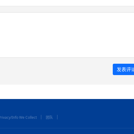
rivacy/Info We Collect
团队