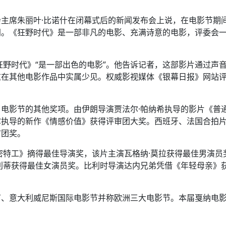
主席朱丽叶·比诺什在闭幕式后的新闻发布会上说，在电影节期
同。《狂野时代》是一部非凡的电影、充满诗意的电影，评委会
狂野时代》“是一部出色的电影”。他告诉记者，这部影片通过声
这在其他电影作品中实属少见。权威影视媒体《银幕日报》网站
电影节的其他奖项。由伊朗导演贾法尔·帕纳希执导的影片《普
里尔执导的新作《情感价值》获得评审团大奖。西班牙、法国合拍
审团奖。
密特工》摘得最佳导演奖，该片主演瓦格纳·莫拉获得最佳男演员
利蒂获得最佳女演员奖。比利时导演达内兄弟凭借《年轻母亲》
节、意大利威尼斯国际电影节并称欧洲三大电影节。本届戛纳电