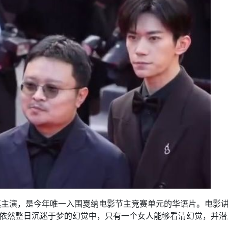
淇主演，是今年唯一入围戛纳电影节主竞赛单元的华语片。电影
”依然整日沉迷于梦的幻觉中，只有一个女人能够看清幻觉，并潜