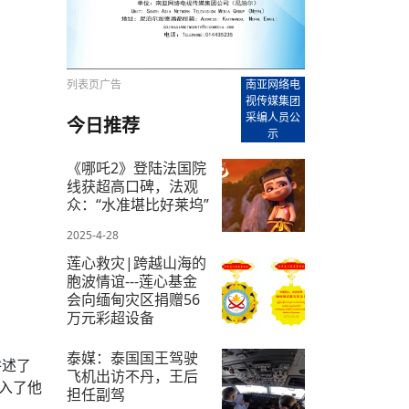
【直播回放-8】CEAN“比亚迪杯”篮球赛 冠亚军决
南亚网络电视丨尼泊尔华侨华人协
走访红狮希望 恰逢企业为员工生日
赛（安徽开源队VS中国电建队）
共产党建党100周年大合唱《我爱
尼泊尔丝合酒店宝石湖宾馆今日开
【直播回放-9】CEAN“比亚迪杯”篮球赛闭幕式
尼泊尔中资企业协会、华侨华人协
泊尔报纸发表建党百年专版
列表页广告
南亚网络电
视传媒集团
采编人员公
今日推荐
示
《哪吒2》登陆法国院
线获超高口碑，法观
众：“水准堪比好莱坞”
2025-4-28
莲心救灾|跨越山海的
胞波情谊---莲心基金
会向缅甸灾区捐赠56
万元彩超设备
2025-5-9
泰媒：泰国国王驾驶
讲述了
飞机出访不丹，王后
入了他
担任副驾