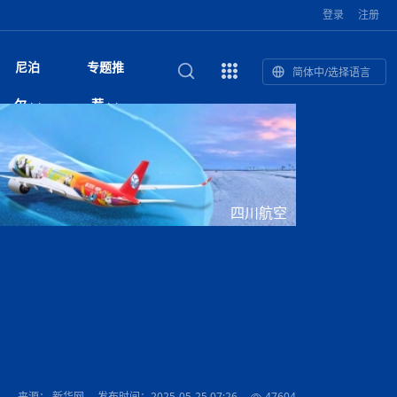
登录
注册
尼泊
专题推
简体中/选择语言
馆发布安全防
复盘：尼印关系转折如何间接影
综合
印度“蟑螂运动”升级：万名学生无视禁令游行 警方
尼泊尔头条
视频| 中国驻尼泊尔使馆举办招待会 隆重庆祝中
首届中尼媒体峰会
尼泊尔内政部长古隆坦言：任职4个月“没能好好工
“首届中尼媒体峰会”系列报道六：
尔
荐
境局势
催泪瓦斯驱散致180人受伤
国人民解放军建军99周年
作”
助农致富
国文化中心成
军西班牙队颁奖
泊尔
华为尼泊尔公司举办2026 科技前沿：媒体对话 助
综合新闻
视频| 南亚网视航拍加德满都：蓝花楹怒放的城市
2023年中尼投资与经贸论
印度陆军总司令将访尼 尼泊尔将授予其荣誉军官
中尼投资与经贸论坛举办：总理普
的第二故乡
力尼泊尔数字化转型
坛
军衔
吉祥灯揭幕
主席班达里
香”约：一座城与一枚香包双向
美国男子涉嫌非法越境进入尼泊尔 在印尼边境被
视频| “锦绣天府·安逸四川”文旅交流座谈会在尼泊
尼泊尔纳税人激励计划首期抽奖揭晓 消费者购物
“首届中尼媒体峰会”系列报道四：凝
赋能ICT发
家亲》摄制组志愿者演员招聘启
奇谈
巴基斯坦卡拉奇购物中心发生重大火灾 已致至少
旅游头条
晓谈天下丨美国人类学者马立安：深圳精神就是
世界第12高峰布洛阿特峰突发雪崩 知名登山家普
奖项出炉！罗德里斩获金球奖 西
捕
尔加德满都成功举办
视频| 加德满都东出口大升级! 苏雅尔维纳亚克至
250卢比喜中100万卢比大奖
进中尼友好
1人死亡
“闯”
中尼友谊龙舟赛
尔萨带队团队失联
国文化中心成
荣誉
尼泊尔巴克塔普尔 新年迎来旅游高峰
杜利凯尔六车道高速加速建设中
尼泊尔拟扩大国家服务团训练范围 8至12年级学生
尔
路”合作与创
域天妃：尺尊公主传奇》 第七
游眼
孟加拉前总理卡莉达·齐亚因病情“非常危急”入院治
徒步旅行
走进蓝毗尼：探寻佛陀诞生地的和平与宁静
尼泊尔春季徒步热升温 官方呼吁加强环保与安全
可自愿参加
雪域，两度西行赴拉萨
印度下调汽油、柴油及航空煤油出口关税 新税率6
视频|湖北十堰绿松石文化展西安举办：一石牵秦
尼泊尔加德满都加强控烟措施 保障公众健康和无
“首届中尼媒体峰会”系列报道五：尼
四川航空
传承与文明共生 第九章 金顶凝
疗
成都大运会
意识
费发布启事（面
正式实施“世代禁烟令”
开普省安全部队与巴塔恐怖分子冲突升级，造成民
南亚网络电视丨特朗普称如果选举人团投票给拜
高院裁决倒逼产业转型 奇特旺大象骑游存废引争
默默无闻”到全球竞争者
月1日起生效
尼泊尔经济运行简报，金融承压与发展调整并行
楚 青绿赴长安
视频| 朱红漫天：尼泊尔新年最“红”的节日
烟消费环境
带一路”
院选举答记者
赛尼泊尔赛区预
原创
斯里兰卡监狱爆发帮派大乱斗 已致25死百余人受
上榜酒店
尼泊尔迎来正宗中国味：福盛中餐厅盛大开业
加德满都旅馆：泰美尔区的传奇与地标
众大规模逃离家园
登，他将离开白宫
视频| 千年雨神巡游：尼泊尔拉托·马钦德拉纳特
议 伦理保护与地方民生两难博弈
展览在尼泊尔
救护车变“运毒车” 尼泊尔科西省大麻走私问题引关
行：故土羁绊与青年外流困境交
伤 军方紧急入驻维稳
杭州亚运会
纪实
孟加拉国土豆供过于求，价格跌破每公斤20塔卡
节的信仰与狂欢
木斯塘——从外国人的目的地，到如今尼泊尔人的
“致命一击”有多快
注
最长寿奥运冠军离世
印度多地遭遇极端热浪 新德里气温突破45°C
斯瓦米倡议设立瑜伽部 尼泊尔部长调侃“让腐败分
视频| 英国知名美妆品牌 The Body Shop 在帕坦
视频| 曾经打碟的手 如今签署逮捕令：苏丹·古隆
尼泊尔油罐车为避让野鹿侧翻起火 消防一小时成
“首届中尼媒体峰会“系列报道三：共
孔院” 短视
国记者看大运：通过体育赛事见
客厅
马尔代夫旅游业势头强劲：入境游客突破180万 中
吃喝玩乐
南亚网视《SATV新闻会客厅》专访喜马拉雅航空
加德满都迎来夜生活新地标：XO俱乐部树立全新
域天妃：尺尊公主传奇》 第七
南亚网视衷心祝愿尼泊尔人民以及全球尼泊尔朋友
旅游热土​
加德满都泰米尔雅乐轩酒店荣获环境管理认证
：趣味竞技燃
巴基斯坦削减LNG进口：取消21船合同并寻求卡
南亚网络电视丨亚洲最穷的国家不丹-拿10元人民
尼泊尔马南县：雪山、圣湖与古寺交织的高原秘境
子去冥想”
Labim Mall 正式开业
的逆袭传奇
功控制火势
演绎中尼感人故事
国仍是最大客源国
总裁周恩永：云端架虹桥 翼展新丝路
第二届中尼媒体峰会专题
标杆
安艺青、陈俐
传承与文明共生 第八章 塔基藏
斯里兰卡百年最强飓风致茶园成“荒地” 工人生计受
们德赛节快乐！
纪实
塔尔供气调整
孟加拉辍学率上升令人担忧
币，在不丹能干什么
南亚网视SATV｜探访加德满都文殊菩萨修行地勋
春天吞噬了冬
伤留在“记忆阁楼”
尼泊尔丹库塔警方查获647公斤大麻 两名涉案人员
文明互鉴 首部直译尼泊尔文版
南京造！
影星维杰“逆袭”登顶！印度一邦政坛迎来大洗牌
尼泊尔肿瘤医
运在欢庆与惜别中落幕
肃环县
不丹举办2025全球和平祈祷节
图说尼泊尔
南亚网视 SATV | 甘肃环县3 3米大锅烹煮66只
山体滑坡地区搜救行动正在进行中
重挫
部（猴庙）感悟朝圣之旅
来尼泊尔徒步为什么购买保险至关重要？
探索奢华：加德满都附近的顶级度假村
被捕
尼泊尔持续暴雨致全境交通瘫痪 多条国道关闭 数
尼正式首发
尼泊尔比拉德讷格尔一实习医生坠楼身亡
从雪域高原到尼泊尔：第三届“石榴籽杯”草原足球
【视频】尼泊尔新政府成立以来，都做了些什么？
尼泊尔本财年发力稳就业 计划创造十万岗位 重拳
“首届中尼媒体峰会”系列报道二：
羊，你想不想来一口？
尼泊尔中国新年系列庆祝
赛（尼泊尔赛
带来激情与欢乐
印度洋稳定成为马澳第二次高级官员会谈首要议题​
南亚网视《SATV新闻会客厅》专访中国著名导演
Alev Kebab Sultanate 尼泊尔第一家土耳其中东
​释迦牟尼佛诞辰2569周年：千年智慧的当代回响
化中尼文旅合
访尼泊尔
巴基斯坦旁遮普省遭严重雾霾侵袭，多城空气质量
安徽凌家滩文化图片展在孟加拉国开幕
南亚网络电视丨为何中丹边境通婚普遍？看了不丹
百游客被困
吃太多烤红薯（不是因为容易
邀请赛6月20日山南启幕，跨国球队共逐绿茵
整治海外务工诈骗
结硕果
华诞
尼泊尔节日
南亚网视丨百年华诞：草原上升起不落的太阳（关
话动
一个无需择日的吉日：走进尼泊尔的Akshaya
谢飞先生
风味餐厅
风自山谷北--中国甘肃摄影家尼泊尔摄影展览
 加都大学苏
域天妃：尺尊公主传奇》 第七
斯里兰卡飓风死亡人数超过200人
达危险水平
姑娘真实生活，难怪想嫁到中国！
南亚网视SATV丨尼泊尔博达纳大佛塔
探索喜马拉雅山：尼泊尔徒步指南系列 - 系列 I
瓦尔纳巴斯博物馆酒店（Varnabas Museum
外开放
一届亚运会”闭幕，未来，何以
不丹帕罗嘎查乡向日葵产量占全国一半 农户盼增
尼泊尔拉利特普尔市 客车撞上高架桥致1死19伤
利宁，中国水电十一工程局上马相迪电站运维项
Tritiya
"抵尼 加都
南亚网视 SATV | 环州故城！环县
传承与文明共生 第七章 寺壁藏
尔乒乓球选手：中国队太强，想
马尔代夫实施“世代烟草禁令” 教育部长称开创全球
视频 | 中华人民共和国成立75周年庆祝活动在多
hotel）今天开业
州参加亚运会
孟加拉国登革热感染病例超1.5万 死亡58人
大型榨油设备
11次登顶珠峰刷新女性纪录！“山地女王”拉克巴·
中国
旅游故事
目）
外国青年“看中国” 巴西圣保罗大学教授-向世界展
第三届中尼媒体峰会
尼泊尔登顶传奇明玛·夏尔巴：从登山者到行业引
赛在加德满都隆
先例
南亚网视 SATV | 加德满都市展开河道垃圾清理活
加德满都“中国美食城”盛大开业 带来地道中餐与超
最美尼泊尔风景图
斯里兰卡铁路系统迎变革：内阁决议招聘女性担任
国举办
—医疗队护航
飞航线
夏巴兹总理将派遣巴基斯坦青年赴沙特参与“2030
南亚网络电视丨印军闯下弥天大祸！机枪扫射联合
南亚网络电视丨中国版的“马尔代夫”，海水清澈风
夏尔巴：荣光背后是半生漂泊与坚韧重生
23名登山者成功登顶乔戈里峰
示不一样的中国
领者 珠峰登山经济重回本土掌控
【相约帕坦杜巴广场】卡蒂克舞节：尼泊尔最古老
动 改善河道生态环境
南亚网视 SATV | 秒懂！环州故城的“由来”
值体验
启中尼文化交流
司机、站长等核心岗位
愿景”项目
国车队，或永久失去入常资格
景如画，宛如画中世界
木斯塘圣塔玛尼酒店被评为“2024最佳新酒店”
破百，印度总理莫迪点赞
不丹赌博与线上诈骗问题严峻 政府加强打击但挑
体育
中尼龙舟赛
视频| 从城市漫步到乡村漫步：外国创作者在中国
喜马拉雅航空
中尼友谊龙舟赛新闻发布会：中国驻尼使馆王欣参
中尼航线迎新契机 喜马拉雅航空与
南亚网视丨百年华诞：少年（合唱，中国电建尼泊
的文化舞蹈盛典，延续三百年的信仰与艺术
诊：温情守护
域天妃：尺尊公主传奇》 第七
尔参赛队员武术比赛赢得喝彩
马尔代夫实施“世代禁烟令” 外国游客也需遵守
第 10 届纹身大会4 月 7 日-9 日在加德满都举行
视频：第16届“汉语桥”世界中学生中文比赛 一号
都
战仍存
来源： 新华网
发布时间：2025-05-25 07:26
47604