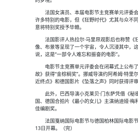
法国女演员、本届电影节主竞赛单元评委会
许多特别的电影，但《狂野时代》尤其与众不
意将特别奖授予毕赣。
法国影评人热拉尔·马里昂观影后也称赞《
像、布景等呈现了一个宇宙，令人沉浸其中，
说，这是“一部令人难忘和振奋的电影”。
电影节主竞赛单元评委会在闭幕式上公布了
故》获得“金棕榈奖”。挪威导演约阿希姆·特
近终点》和德国影片《坠落之声》同时获得评
此外，巴西导演小克莱贝·门东萨凭借《秘
国、德国合拍片《最小的女儿》主演纳迪娅·梅
佳编剧奖。
法国戛纳国际电影节与德国柏林国际电影
13日开幕。（完）